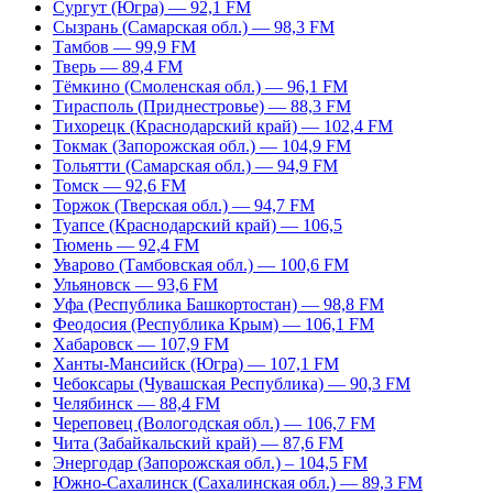
Сургут (Югра) — 92,1 FM
Сызрань (Самарская обл.) — 98,3 FM
Тамбов — 99,9 FM
Тверь — 89,4 FM
Тёмкино (Смоленская обл.) — 96,1 FM
Тирасполь (Приднестровье) — 88,3 FM
Тихорецк (Краснодарский край) — 102,4 FM
Токмак (Запорожская обл.) — 104,9 FM
Тольятти (Самарская обл.) — 94,9 FM
Томск — 92,6 FM
Торжок (Тверская обл.) — 94,7 FM
Туапсе (Краснодарский край) — 106,5
Тюмень — 92,4 FM
Уварово (Тамбовская обл.) — 100,6 FM
Ульяновск — 93,6 FM
Уфа (Республика Башкортостан) — 98,8 FM
Феодосия (Республика Крым) — 106,1 FM
Хабаровск — 107,9 FM
Ханты-Мансийск (Югра) — 107,1 FM
Чебоксары (Чувашская Республика) — 90,3 FM
Челябинск — 88,4 FM
Череповец (Вологодская обл.) — 106,7 FM
Чита (Забайкальский край) — 87,6 FM
Энергодар (Запорожская обл.) – 104,5 FM
Южно-Сахалинск (Сахалинская обл.) — 89,3 FM