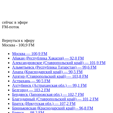
сейчас в эфире
FM-поток
Вернуться к эфиру
Москва - 100,9 FM
Москва — 100,9 FM
Абакан (Республика Хакасия) — 92,0 FM
Александровское (Ставропольский край) — 101,9 FM
Альметьевск (Республика Татарстан) — 99,6 FM
Анапа (Краснодарский край) — 90,5 FM
Арзгир (Ставропольский край) — 103,8 FM
Астрахань — 90,5 FM
Ахтубинск (Астраханская обл.) — 99,1 FM
Белгород — 103,2 FM
Бердянск (Запорожская обл.) — 102,7 FM
Благодарный (Ставропольский край) — 101,2 FM
Братск (Иркутская обл.) — 107,2 FM
Бриньковская (Краснодарский край) – 96,8 FM
Брянск — 98,2 FM