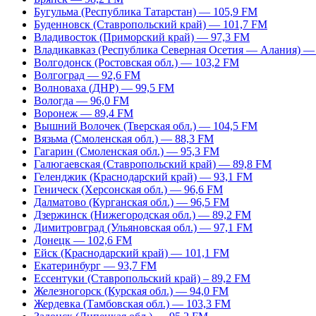
Бугульма (Республика Татарстан) — 105,9 FM
Буденновск (Ставропольский край) — 101,7 FM
Владивосток (Приморский край) — 97,3 FM
Владикавказ (Республика Северная Осетия — Алания) —
Волгодонск (Ростовская обл.) — 103,2 FM
Волгоград — 92,6 FM
Волноваха (ДНР) — 99,5 FM
Вологда — 96,0 FM
Воронеж — 89,4 FM
Вышний Волочек (Тверская обл.) — 104,5 FM
Вязьма (Смоленская обл.) — 88,3 FM
Гагарин (Смоленская обл.) — 95,3 FM
Галюгаевская (Ставропольский край) — 89,8 FM
Геленджик (Краснодарский край) — 93,1 FM
Геническ (Херсонская обл.) — 96,6 FM
Далматово (Курганская обл.) — 96,5 FM
Дзержинск (Нижегородская обл.) — 89,2 FM
Димитровград (Ульяновская обл.) — 97,1 FM
Донецк — 102,6 FM
Ейск (Краснодарский край) — 101,1 FM
Екатеринбург — 93,7 FM
Ессентуки (Ставропольский край) – 89,2 FM
Железногорск (Курская обл.) — 94,0 FM
Жердевка (Тамбовская обл.) — 103,3 FM