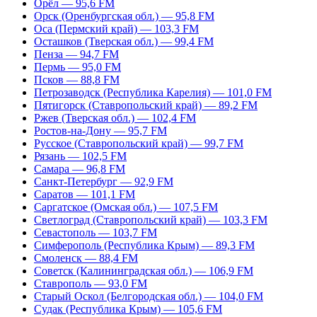
Орёл — 95,6 FM
Орск (Оренбургская обл.) — 95,8 FM
Оса (Пермский край) — 103,3 FM
Осташков (Тверская обл.) — 99,4 FM
Пенза — 94,7 FM
Пермь — 95,0 FM
Псков — 88,8 FM
Петрозаводск (Республика Карелия) — 101,0 FM
Пятигорск (Ставропольский край) — 89,2 FM
Ржев (Тверская обл.) — 102,4 FM
Ростов-на-Дону — 95,7 FM
Русское (Ставропольский край) — 99,7 FM
Рязань — 102,5 FM
Самара — 96,8 FM
Санкт-Петербург — 92,9 FM
Саратов — 101,1 FM
Саргатское (Омская обл.) — 107,5 FM
Светлоград (Ставропольский край) — 103,3 FM
Севастополь — 103,7 FM
Симферополь (Республика Крым) — 89,3 FM
Смоленск — 88,4 FM
Советск (Калининградская обл.) — 106,9 FM
Ставрополь — 93,0 FM
Старый Оскол (Белгородская обл.) — 104,0 FM
Судак (Республика Крым) — 105,6 FM