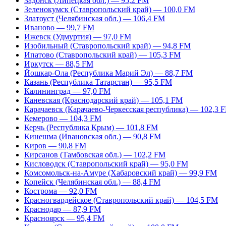
Задонск (Липецкая обл.) — 95,2 FM
Зеленокумск (Ставропольский край) — 100,0 FM
Златоуст (Челябинская обл.) — 106,4 FM
Иваново — 99,7 FM
Ижевск (Удмуртия) — 97,0 FM
Изобильный (Ставропольский край) — 94,8 FM
Ипатово (Ставропольский край) — 105,3 FM
Иркутск — 88,5 FM
Йошкар-Ола (Республика Марий Эл) — 88,7 FM
Казань (Республика Татарстан) — 95,5 FM
Калининград — 97,0 FM
Каневская (Краснодарский край) — 105,1 FM
Карачаевск (Карачаево-Черкесская республика) — 102,3 
Кемерово — 104,3 FM
Керчь (Республика Крым) — 101,8 FM
Кинешма (Ивановская обл.) — 90,8 FM
Киров — 90,8 FM
Кирсанов (Тамбовская обл.) — 102,2 FM
Кисловодск (Ставропольский край) — 95,0 FM
Комсомольск-на-Амуре (Хабаровский край) — 99,9 FM
Копейск (Челябинская обл.) — 88,4 FM
Кострома — 92,0 FM
Красногвардейское (Ставропольский край) — 104,5 FM
Краснодар — 87,9 FM
Красноярск — 95,4 FM