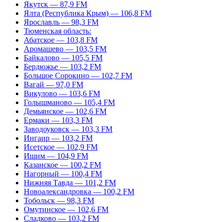
Якутск — 87,9 FM
Ялта (Республика Крым) — 106,8 FM
Ярославль — 98,3 FM
Тюменская область:
Абатское — 103,8 FM
Аромашево — 103,5 FM
Байкалово — 105,5 FM
Бердюжье — 103,2 FM
Большое Сорокино — 102,7 FM
Вагай — 97,0 FM
Викулово — 103,6 FM
Голышманово — 105,4 FM
Демьянское — 102,6 FM
Ермаки — 103,3 FM
Заводоуковск — 103,3 FM
Ингаир — 103,2 FM
Исетское — 102,9 FM
Ишим — 104,9 FM
Казанское — 100,2 FM
Нагорный — 100,4 FM
Нижняя Тавда — 101,2 FM
Новоалександровка — 100,2 FM
Тобольск — 98,3 FM
Омутинское — 102,6 FM
Сладково — 103,2 FM