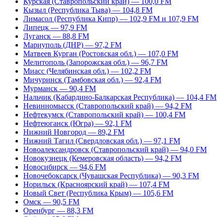
Курская (Ставропольский край) — 100,0 FM
Кызыл (Республика Тыва) — 104,8 FM
Лимасол (Республика Кипр) — 102,9 FM и 107,9 FM
Липецк — 97,9 FM
Луганск — 88,8 FM
Мариуполь (ДНР) — 97,2 FM
Матвеев Курган (Ростовская обл.) — 107,0 FM
Мелитополь (Запорожская обл.) — 96,7 FM
Миасс (Челябинская обл.) — 102,2 FM
Мичуринск (Тамбовская обл.) — 92,4 FM
Мурманск — 90,4 FM
Нальчик (Кабардино-Балкарская Республика) — 104,4 FM
Невинномысск (Ставропольский край) — 94,2 FM
Нефтекумск (Ставропольский край) — 100,4 FM
Нефтеюганск (Югра) — 92,1 FM
Нижний Новгород — 89,2 FM
Нижний Тагил (Свердловская обл.) — 97,1 FM
Новоалександровск (Ставропольский край) — 94,0 FM
Новокузнецк (Кемеровская область) — 94,2 FM
Новосибирск — 94,6 FM
Новочебоксарск (Чувашская Республика) — 90,3 FM
Норильск (Красноярский край) — 107,4 FM
Новый Свет (Республика Крым) — 105,6 FM
Омск — 90,5 FM
Оренбург — 88,3 FM