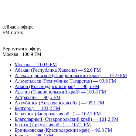
сейчас в эфире
FM-поток
Вернуться к эфиру
Москва - 100,9 FM
Москва — 100,9 FM
Абакан (Республика Хакасия) — 92,0 FM
Александровское (Ставропольский край) — 101,9 FM
Альметьевск (Республика Татарстан) — 99,6 FM
Анапа (Краснодарский край) — 90,5 FM
Арзгир (Ставропольский край) — 103,8 FM
Астрахань — 90,5 FM
Ахтубинск (Астраханская обл.) — 99,1 FM
Белгород — 103,2 FM
Бердянск (Запорожская обл.) — 102,7 FM
Благодарный (Ставропольский край) — 101,2 FM
Братск (Иркутская обл.) — 107,2 FM
Бриньковская (Краснодарский край) – 96,8 FM
Брянск — 98,2 FM