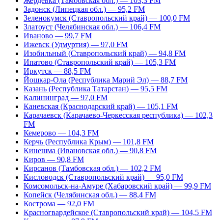
Жердевка (Тамбовская обл.) — 103,3 FM
Задонск (Липецкая обл.) — 95,2 FM
Зеленокумск (Ставропольский край) — 100,0 FM
Златоуст (Челябинская обл.) — 106,4 FM
Иваново — 99,7 FM
Ижевск (Удмуртия) — 97,0 FM
Изобильный (Ставропольский край) — 94,8 FM
Ипатово (Ставропольский край) — 105,3 FM
Иркутск — 88,5 FM
Йошкар-Ола (Республика Марий Эл) — 88,7 FM
Казань (Республика Татарстан) — 95,5 FM
Калининград — 97,0 FM
Каневская (Краснодарский край) — 105,1 FM
Карачаевск (Карачаево-Черкесская республика) — 102,3
FM
Кемерово — 104,3 FM
Керчь (Республика Крым) — 101,8 FM
Кинешма (Ивановская обл.) — 90,8 FM
Киров — 90,8 FM
Кирсанов (Тамбовская обл.) — 102,2 FM
Кисловодск (Ставропольский край) — 95,0 FM
Комсомольск-на-Амуре (Хабаровский край) — 99,9 FM
Копейск (Челябинская обл.) — 88,4 FM
Кострома — 92,0 FM
Красногвардейское (Ставропольский край) — 104,5 FM