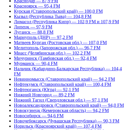
Краснодар — 87,9 FM
Красноярск — 95,4 FM
Курская (Ставропольский край) — 100,0 FM
Кызыл (Республика Тыва) — 104,8 FM
Лимасол (Республика Кипр) — 102,9 FM и 107,9 FM
Липецк — 97,9 FM
Луганск — 88,8 FM
Мариуполь (ДНР) — 97,2 FM
Матвеев Курган (Ростовская обл.) — 107,0 FM
Мелитополь (Запорожская обл.) — 96,7 FM
Миасс (Челябинская обл.) — 102,2 FM
Мичуринск (Тамбовская обл.) — 92,4 FM
Мурманск — 90,4 FM
Нальчик (Кабардино-Балкарская Республика) — 104,4
FM
Невинномысск (Ставропольский край) — 94,2 FM
Нефтекумск (Ставропольский край) — 100,4 FM
Нефтеюганск (Югра) — 92,1 FM
Нижний Новгород — 89,2 FM
Нижний Тагил (Свердловская обл.) — 97,1 FM
Новоалександровск (Ставропольский край) — 94,0 FM
Новокузнецк (Кемеровская область) — 94,2 FM
Новосибирск — 94,6 FM
Новочебоксарск (Чувашская Республика) — 90,3 FM
Норильск (Красноярский край) — 107,4 FM