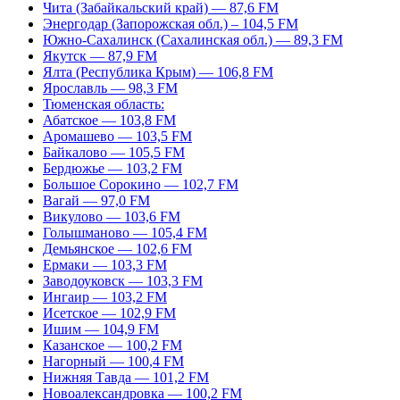
Чита (Забайкальский край) — 87,6 FM
Энергодар (Запорожская обл.) – 104,5 FM
Южно-Сахалинск (Сахалинская обл.) — 89,3 FM
Якутск — 87,9 FM
Ялта (Республика Крым) — 106,8 FM
Ярославль — 98,3 FM
Тюменская область:
Абатское — 103,8 FM
Аромашево — 103,5 FM
Байкалово — 105,5 FM
Бердюжье — 103,2 FM
Большое Сорокино — 102,7 FM
Вагай — 97,0 FM
Викулово — 103,6 FM
Голышманово — 105,4 FM
Демьянское — 102,6 FM
Ермаки — 103,3 FM
Заводоуковск — 103,3 FM
Ингаир — 103,2 FM
Исетское — 102,9 FM
Ишим — 104,9 FM
Казанское — 100,2 FM
Нагорный — 100,4 FM
Нижняя Тавда — 101,2 FM
Новоалександровка — 100,2 FM