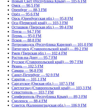
Новый Свет (Республика Крым) — 105,6 FM
Омск — 90,5 FM
Оренбург — 88,3 FM
Орёл — 95,6 FM
Орск (Оренбургская обл.) — 95,8 FM
Оса (Пермский край) — 103,3 FM
Осташков (Тверская обл.) — 99,4 FM
Пенза — 94,7 FM
Пермь — 95,0 FM
Псков — 88,8 FM
Петрозаводск (Республика Карелия) — 101,0 FM
Пятигорск (Ставропольский край) — 89,2 FM
Ржев (Тверская обл.) — 102,4 FM
Ростов-на-Дону — 95,7 FM
Русское (Ставропольский край) — 99,7 FM
Рязань — 102,5 FM
Самара — 96,8 FM
Санкт-Петербург — 92,9 FM
Саратов — 101,1 FM
Саргатское (Омская обл.) — 107,5 FM
Светлоград (Ставропольский край) — 103,3 FM
Севастополь — 103,7 FM
Симферополь (Республика Крым) — 89,3 FM
Смоленск — 88,4 FM
Советск (Калининградская обл.) — 106,9 FM