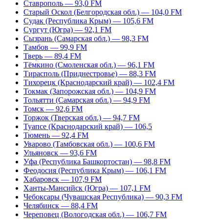
Ставрополь — 93,0 FM
Старый Оскол (Белгородская обл.) — 104,0 FM
Судак (Республика Крым) — 105,6 FM
Сургут (Югра) — 92,1 FM
Сызрань (Самарская обл.) — 98,3 FM
Тамбов — 99,9 FM
Тверь — 89,4 FM
Тёмкино (Смоленская обл.) — 96,1 FM
Тирасполь (Приднестровье) — 88,3 FM
Тихорецк (Краснодарский край) — 102,4 FM
Токмак (Запорожская обл.) — 104,9 FM
Тольятти (Самарская обл.) — 94,9 FM
Томск — 92,6 FM
Торжок (Тверская обл.) — 94,7 FM
Туапсе (Краснодарский край) — 106,5
Тюмень — 92,4 FM
Уварово (Тамбовская обл.) — 100,6 FM
Ульяновск — 93,6 FM
Уфа (Республика Башкортостан) — 98,8 FM
Феодосия (Республика Крым) — 106,1 FM
Хабаровск — 107,9 FM
Ханты-Мансийск (Югра) — 107,1 FM
Чебоксары (Чувашская Республика) — 90,3 FM
Челябинск — 88,4 FM
Череповец (Вологодская обл.) — 106,7 FM