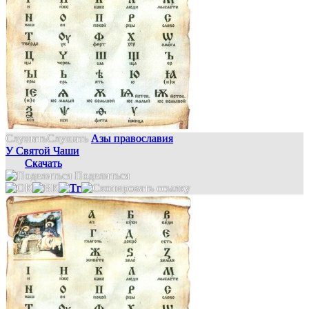
Слушать
Слушать
Азы православия
У Святой Чаши
Скачать
Поделиться