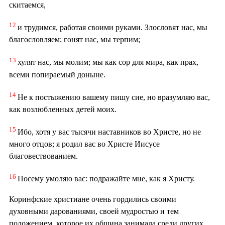
скитаемся,
12
и трудимся, работая своими руками. Злословят нас, мы
благословляем; гонят нас, мы терпим;
13
хулят нас, мы молим; мы как сор для мира, как прах,
всеми попираемый доныне.
14
Не к постыжению вашему пишу сие, но вразумляю вас,
как возлюбленных детей моих.
15
Ибо, хотя у вас тысячи наставников во Христе, но не
много отцов; я родил вас во Христе Иисусе
благовествованием.
16
Посему умоляю вас: подражайте мне, как я Христу.
Коринфские христиане очень гордились своими
духовными дарованиями, своей мудростью и тем
положением, которое их община занимала среди других