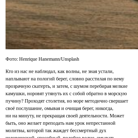
Фото: Henrique Hanemann/Unsplash
Кто из нас не наблюдал, как волны, не зная устали,
наплывают на пологий берег, словно расстилая по нему
прозрачную скатерть, и затем, с шумом перебирая мелкие
камушки, норовят утянуть их с собой обратно в морскую
пучину? Проходят столетия, но море методично свершает
своё послушание, омывая и очищая берег, никогда,
ни на минуту, не прекращая своей деятельности. Может
быть, оно желает преподать нам урок непрестанной
молитвы, которой так жаждет бессмертный дух
человеческий, способный, подобно волне, омывать