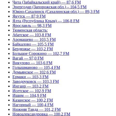
Чита (Забайкальский край) — 87,6 FM
Энергодар (Запорожская обл.) – 104,5 FM
Южно-Сахалинск (Сахалинская обл.) — 89,3 FM
Якутск — 87,9 FM
Ялта (Республика Крым) — 106,8 FM
Ярославль — 98,3 FM
Тюменская область:
Абатское — 103,8 FM
Аромашево — 103,5 FM
Байкалово — 105,5 FM
Бердюжье — 103,2 FM
Большое Сорокино — 102,7 FM
Вагай — 97,0 FM
Викулово — 103,6 FM
Голышманово — 105,4 FM
Демьянское — 102,6 FM
Ермаки — 103,3 FM
Заводоуковск — 103,3 FM
Ингаир — 103,2 FM
Исетское — 102,9 FM
Ишим — 104,9 FM
Казанское — 100,2 FM
Нагорный — 100,4 FM
Нижняя Тавда — 101,2 FM
Новоалександровка — 100,2 FM