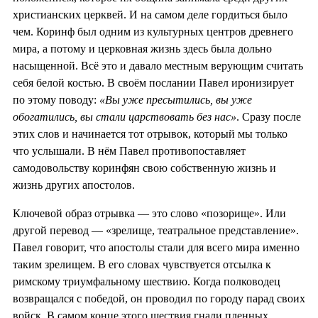
христианских церквей. И на самом деле гордиться было
чем. Коринф был одним из культурных центров древнего
мира, а потому и церковная жизнь здесь была дольно
насыщенной. Всё это и давало местным верующим считать
себя белой костью. В своём послании Павел иронизирует
по этому поводу:
«Вы уже пресытились, вы уже
обогатились, вы стали царствовать без нас»
. Сразу после
этих слов и начинается тот отрывок, который мы только
что услышали. В нём Павел противопоставляет
самодовольству коринфян свою собственную жизнь и
жизнь других апостолов.
Ключевой образ отрывка — это слово «позорище». Или
другой перевод — «зрелище, театральное представление».
Павел говорит, что апостолы стали для всего мира именно
таким зрелищем. В его словах чувствуется отсылка к
римскому триумфальному шествию. Когда полководец
возвращался с победой, он проводил по городу парад своих
войск. В самом конце этого шествия гнали пленных