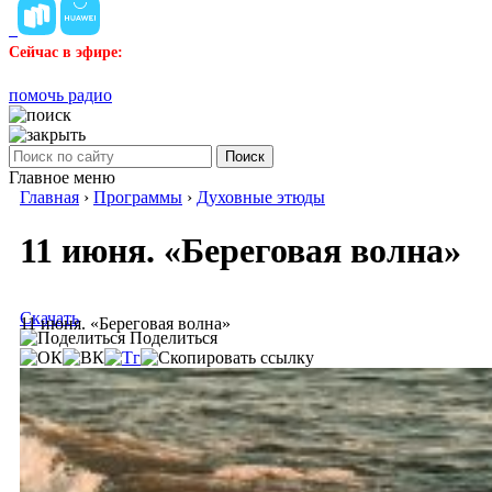
Сейчас в эфире:
помочь радио
Поиск
Главное меню
Главная
›
Программы
›
Духовные этюды
11 июня. «Береговая волна»
Скачать
11 июня. «Береговая волна»
Поделиться