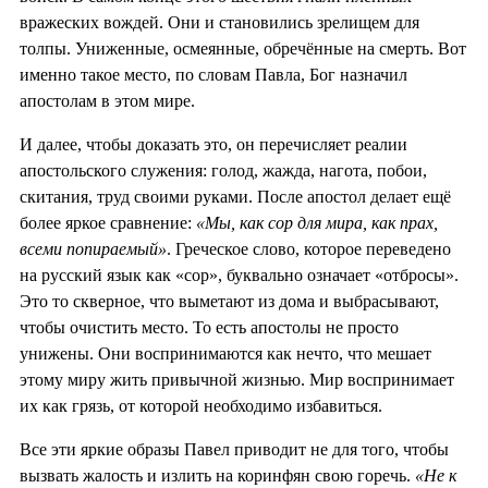
вражеских вождей. Они и становились зрелищем для
толпы. Униженные, осмеянные, обречённые на смерть. Вот
именно такое место, по словам Павла, Бог назначил
апостолам в этом мире.
И далее, чтобы доказать это, он перечисляет реалии
апостольского служения: голод, жажда, нагота, побои,
скитания, труд своими руками. После апостол делает ещё
более яркое сравнение:
«Мы, как сор для мира, как прах,
всеми попираемый»
. Греческое слово, которое переведено
на русский язык как «сор», буквально означает «отбросы».
Это то скверное, что выметают из дома и выбрасывают,
чтобы очистить место. То есть апостолы не просто
унижены. Они воспринимаются как нечто, что мешает
этому миру жить привычной жизнью. Мир воспринимает
их как грязь, от которой необходимо избавиться.
Все эти яркие образы Павел приводит не для того, чтобы
вызвать жалость и излить на коринфян свою горечь.
«Не к