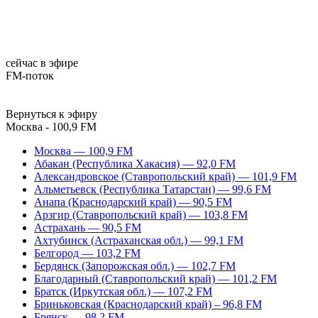
сейчас в эфире
FM-поток
Вернуться к эфиру
Москва - 100,9 FM
Москва — 100,9 FM
Абакан (Республика Хакасия) — 92,0 FM
Александровское (Ставропольский край) — 101,9 FM
Альметьевск (Республика Татарстан) — 99,6 FM
Анапа (Краснодарский край) — 90,5 FM
Арзгир (Ставропольский край) — 103,8 FM
Астрахань — 90,5 FM
Ахтубинск (Астраханская обл.) — 99,1 FM
Белгород — 103,2 FM
Бердянск (Запорожская обл.) — 102,7 FM
Благодарный (Ставропольский край) — 101,2 FM
Братск (Иркутская обл.) — 107,2 FM
Бриньковская (Краснодарский край) – 96,8 FM
Брянск — 98,2 FM