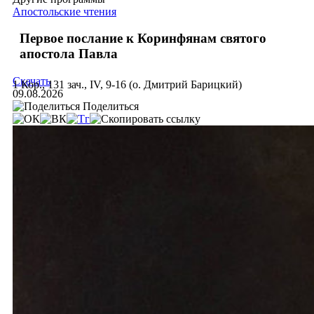
Апостольские чтения
Первое послание к Коринфянам святого
апостола Павла
Скачать
1 Кор., 131 зач., IV, 9-16 (о. Дмитрий Барицкий)
09.08.2026
Поделиться