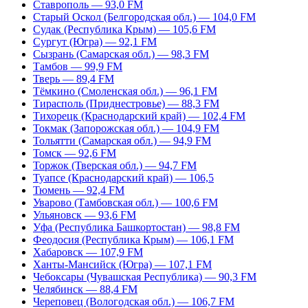
Ставрополь — 93,0 FM
Старый Оскол (Белгородская обл.) — 104,0 FM
Судак (Республика Крым) — 105,6 FM
Сургут (Югра) — 92,1 FM
Сызрань (Самарская обл.) — 98,3 FM
Тамбов — 99,9 FM
Тверь — 89,4 FM
Тёмкино (Смоленская обл.) — 96,1 FM
Тирасполь (Приднестровье) — 88,3 FM
Тихорецк (Краснодарский край) — 102,4 FM
Токмак (Запорожская обл.) — 104,9 FM
Тольятти (Самарская обл.) — 94,9 FM
Томск — 92,6 FM
Торжок (Тверская обл.) — 94,7 FM
Туапсе (Краснодарский край) — 106,5
Тюмень — 92,4 FM
Уварово (Тамбовская обл.) — 100,6 FM
Ульяновск — 93,6 FM
Уфа (Республика Башкортостан) — 98,8 FM
Феодосия (Республика Крым) — 106,1 FM
Хабаровск — 107,9 FM
Ханты-Мансийск (Югра) — 107,1 FM
Чебоксары (Чувашская Республика) — 90,3 FM
Челябинск — 88,4 FM
Череповец (Вологодская обл.) — 106,7 FM