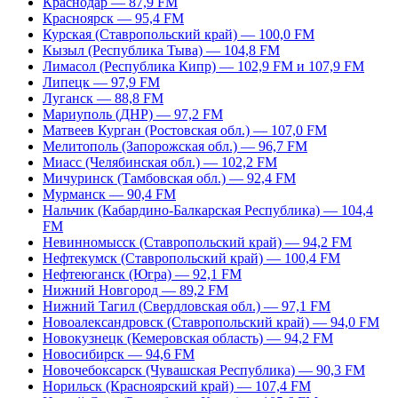
Краснодар — 87,9 FM
Красноярск — 95,4 FM
Курская (Ставропольский край) — 100,0 FM
Кызыл (Республика Тыва) — 104,8 FM
Лимасол (Республика Кипр) — 102,9 FM и 107,9 FM
Липецк — 97,9 FM
Луганск — 88,8 FM
Мариуполь (ДНР) — 97,2 FM
Матвеев Курган (Ростовская обл.) — 107,0 FM
Мелитополь (Запорожская обл.) — 96,7 FM
Миасс (Челябинская обл.) — 102,2 FM
Мичуринск (Тамбовская обл.) — 92,4 FM
Мурманск — 90,4 FM
Нальчик (Кабардино-Балкарская Республика) — 104,4
FM
Невинномысск (Ставропольский край) — 94,2 FM
Нефтекумск (Ставропольский край) — 100,4 FM
Нефтеюганск (Югра) — 92,1 FM
Нижний Новгород — 89,2 FM
Нижний Тагил (Свердловская обл.) — 97,1 FM
Новоалександровск (Ставропольский край) — 94,0 FM
Новокузнецк (Кемеровская область) — 94,2 FM
Новосибирск — 94,6 FM
Новочебоксарск (Чувашская Республика) — 90,3 FM
Норильск (Красноярский край) — 107,4 FM