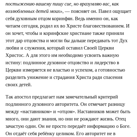
постыжению вашему пишу сие, но вразумляю вас, как
возлюбленных детей моих»
, — поясняет он. Павел ощущает
себя духовным отцом коринфян. Ведь именно он, как
читаем сегодня, родил их во Христе благовествованием. И
он хочет, чтобы и коринфские христиане также приняли
этот дар отцовства и могли бы дальше передавать тот Дух
любви и служения, который оставил Своей Церкви
Христос. А для этого им необходимо усвоить важную
истину: подлинное духовное отцовство и лидерство в
Церкви измеряется не властью и успехом, а готовностью
разделить унижение и страдания Христа ради спасения
своих детей.
Так апостол предлагает нам замечательный критерий
подлинного духовного авторитета. Он отмечает разницу
между «наставником» и «отцом». Наставников может быть
много, они дают знания, но они не рождают жизнь. Отец
зачастую один. Он не просто передаёт информацию о Боге.
Он отдаёт себя ребёнку целиком. Его авторитет не в