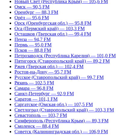
Новый Свет (Республика Крым) — 105,6 FM
Омск — 90,5 FM
Оренбург — 88,3 FM
Орёл — 95,6 FM
Орск (Оренбургская обл.) — 95,8 FM
Оса (Пермский край) — 103,3 FM
Осташков (Тверская обл.) — 99,4 FM
Пенза — 94,7 FM
Пермь — 95,0 FM
Псков — 88,8 FM
Петрозаводск (Республика Карелия) — 101,0 FM
Пятигорск (Ставропольский край) — 89,2 FM
Ржев (Тверская обл.) — 102,4 FM
Ростов-на-Дону — 95,7 FM
Русское (Ставропольский край) — 99,7 FM
Рязань — 102,5 FM
Самара — 96,8 FM
Санкт-Петербург — 92,9 FM
Саратов — 101,1 FM
Саргатское (Омская обл.) — 107,5 FM
Светлоград (Ставропольский край) — 103,3 FM
Севастополь — 103,7 FM
Симферополь (Республика Крым) — 89,3 FM
Смоленск — 88,4 FM
Советск (Калининградская обл.) — 106,9 FM