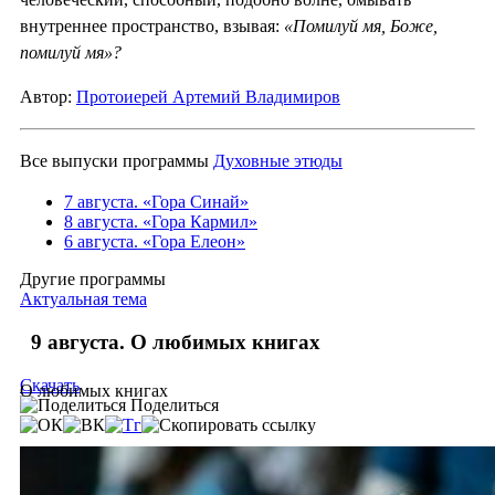
внутреннее пространство, взывая:
«Помилуй мя, Боже,
помилуй мя»?
Автор:
Протоиерей Артемий Владимиров
Все выпуски программы
Духовные этюды
7 августа. «Гора Синай»
8 августа. «Гора Кармил»
6 августа. «Гора Елеон»
Другие программы
Актуальная тема
9 августа. О любимых книгах
Скачать
О любимых книгах
Поделиться