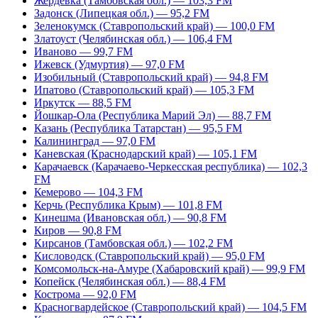
Жердевка (Тамбовская обл.) — 103,3 FM
Задонск (Липецкая обл.) — 95,2 FM
Зеленокумск (Ставропольский край) — 100,0 FM
Златоуст (Челябинская обл.) — 106,4 FM
Иваново — 99,7 FM
Ижевск (Удмуртия) — 97,0 FM
Изобильный (Ставропольский край) — 94,8 FM
Ипатово (Ставропольский край) — 105,3 FM
Иркутск — 88,5 FM
Йошкар-Ола (Республика Марий Эл) — 88,7 FM
Казань (Республика Татарстан) — 95,5 FM
Калининград — 97,0 FM
Каневская (Краснодарский край) — 105,1 FM
Карачаевск (Карачаево-Черкесская республика) — 102,3
FM
Кемерово — 104,3 FM
Керчь (Республика Крым) — 101,8 FM
Кинешма (Ивановская обл.) — 90,8 FM
Киров — 90,8 FM
Кирсанов (Тамбовская обл.) — 102,2 FM
Кисловодск (Ставропольский край) — 95,0 FM
Комсомольск-на-Амуре (Хабаровский край) — 99,9 FM
Копейск (Челябинская обл.) — 88,4 FM
Кострома — 92,0 FM
Красногвардейское (Ставропольский край) — 104,5 FM