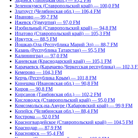
Задонск (Липецкая обл.) — 95,2 FM
Зеленокумск (Ставропольский край) — 100,0 FM
Златоуст (Челябинская обл.) — 106,4 FM
Иваново — 99,7 FM
Ижевск (Удмуртия) — 97,0 FM
Изобильный (Ставропольский край) — 94,8 FM
Ипатово (Ставропольский край) — 105,3 FM
Иркутск — 88,5 FM
Йошкар-Ола (Республика Марий Эл) — 88,7 FM
Казань (Республика Татарстан) — 95,5 FM
Калининград — 97,0 FM
Каневская (Краснодарский край) — 105,1 FM
Карачаевск (Карачаево-Черкесская республика) — 102,3 
Кемерово — 104,3 FM
Керчь (Республика Крым) — 101,8 FM
Кинешма (Ивановская обл.) — 90,8 FM
Киров — 90,8 FM
Кирсанов (Тамбовская обл.) — 102,2 FM
Кисловодск (Ставропольский край) — 95,0 FM
Комсомольск-на-Амуре (Хабаровский край) — 99,9 FM
Копейск (Челябинская обл.) — 88,4 FM
Кострома — 92,0 FM
Красногвардейское (Ставропольский край) — 104,5 FM
Краснодар — 87,9 FM
Красноярск — 95,4 FM