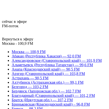
сейчас в эфире
FM-поток
Вернуться к эфиру
Москва - 100,9 FM
Москва — 100,9 FM
Абакан (Республика Хакасия) — 92,0 FM
Александровское (Ставропольский край) — 101,9 FM
Альметьевск (Республика Татарстан) — 99,6 FM
Анапа (Краснодарский край) — 90,5 FM
Арзгир (Ставропольский край) — 103,8 FM
Астрахань — 90,5 FM
Ахтубинск (Астраханская обл.) — 99,1 FM
Белгород — 103,2 FM
Бердянск (Запорожская обл.) — 102,7 FM
Благодарный (Ставропольский край) — 101,2 FM
Братск (Иркутская обл.) — 107,2 FM
Бриньковская (Краснодарский край) – 96,8 FM
Брянск — 98,2 FM