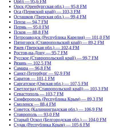
Орёл — 95,6 FM
Орск (Оренбургская обл.) — 95,8 FM
Оса (Пермский край) — 103,3 FM
Осташков (Тверская обл.) — 99,4 FM
Пенза — 94,7 FM
Пермь — 95,0 FM
Псков — 88,8 FM
Петрозаводск (Республика Карелия) — 101,0 FM
Пятигорск (Ставропольский край) — 89,2 FM
Ржев (Тверская обл.) — 102,4 FM
Ростов-на-Дону — 95,7 FM
Русское (Ставропольский край) — 99,7 FM
Рязань — 102,5 FM
Самара — 96,8 FM
Санкт-Петербург — 92,9 FM
Саратов — 101,1 FM
Саргатское (Омская обл.) — 107,5 FM
Светлоград (Ставропольский край) — 103,3 FM
Севастополь — 103,7 FM
Симферополь (Республика Крым) — 89,3 FM
Смоленск — 88,4 FM
Советск (Калининградская обл.) — 106,9 FM
Ставрополь — 93,0 FM
Старый Оскол (Белгородская обл.) — 104,0 FM
Судак (Республика Крым) — 105,6 FM