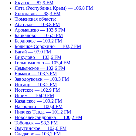
Якутск — 87,9 FM
Ялта (Республика Крым) — 106,8 FM
Ярославль — 98,3 FM
Тюменская область:
Абатское — 103,8 FM
Аромашево — 103,5 FM
Байкалово — 105,5 FM
Бердюжье — 103,2 FM
Большое Сорокино — 102,7 FM
Вагай — 97,0 FM
Викулово — 103,6 FM
Голышманово — 105,4 FM
Демьянское — 102,6 FM
Ермаки — 103,3 FM
Заводоуковск — 103,3 FM
Ингаир — 103,2 FM
Исетское — 102,9 FM
Ишим — 104,9 FM
Казанское — 100,2 FM
Нагорный — 100,4 FM
Нижняя Тавда — 101,2 FM
Новоалександровка — 100,2 FM
Тобольск — 98,3 FM
Омутинское — 102,6 FM
Сладково — 103,2 FM