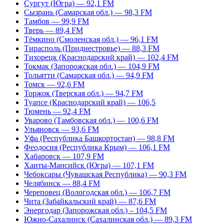
Сургут (Югра) — 92,1 FM
Сызрань (Самарская обл.) — 98,3 FM
Тамбов — 99,9 FM
Тверь — 89,4 FM
Тёмкино (Смоленская обл.) — 96,1 FM
Тирасполь (Приднестровье) — 88,3 FM
Тихорецк (Краснодарский край) — 102,4 FM
Токмак (Запорожская обл.) — 104,9 FM
Тольятти (Самарская обл.) — 94,9 FM
Томск — 92,6 FM
Торжок (Тверская обл.) — 94,7 FM
Туапсе (Краснодарский край) — 106,5
Тюмень — 92,4 FM
Уварово (Тамбовская обл.) — 100,6 FM
Ульяновск — 93,6 FM
Уфа (Республика Башкортостан) — 98,8 FM
Феодосия (Республика Крым) — 106,1 FM
Хабаровск — 107,9 FM
Ханты-Мансийск (Югра) — 107,1 FM
Чебоксары (Чувашская Республика) — 90,3 FM
Челябинск — 88,4 FM
Череповец (Вологодская обл.) — 106,7 FM
Чита (Забайкальский край) — 87,6 FM
Энергодар (Запорожская обл.) – 104,5 FM
Южно-Сахалинск (Сахалинская обл.) — 89,3 FM