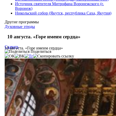
Источник святителя Митрофана Воронежского (г.
Воронеж)
Никольский собор (Якутск, республика Саха, Якутия)
Другие программы
Духовные этюды
10 августа. «Горе имеим сердца»
Скачать
10 августа. «Горе имеим сердца»
Поделиться