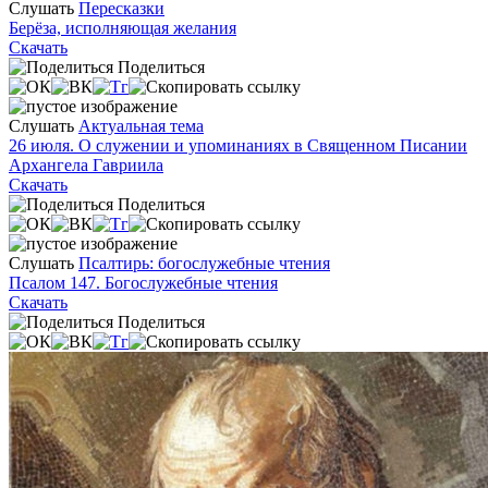
Слушать
Пересказки
Берёза, исполняющая желания
Скачать
Поделиться
Слушать
Актуальная тема
26 июля. О служении и упоминаниях в Священном Писании
Архангела Гавриила
Скачать
Поделиться
Слушать
Псалтирь: богослужебные чтения
Псалом 147. Богослужебные чтения
Скачать
Поделиться