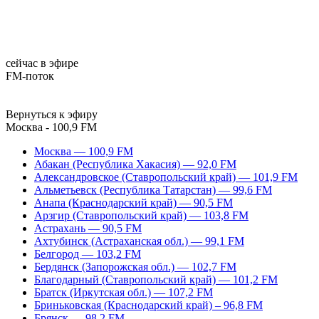
сейчас в эфире
FM-поток
Вернуться к эфиру
Москва - 100,9 FM
Москва — 100,9 FM
Абакан (Республика Хакасия) — 92,0 FM
Александровское (Ставропольский край) — 101,9 FM
Альметьевск (Республика Татарстан) — 99,6 FM
Анапа (Краснодарский край) — 90,5 FM
Арзгир (Ставропольский край) — 103,8 FM
Астрахань — 90,5 FM
Ахтубинск (Астраханская обл.) — 99,1 FM
Белгород — 103,2 FM
Бердянск (Запорожская обл.) — 102,7 FM
Благодарный (Ставропольский край) — 101,2 FM
Братск (Иркутская обл.) — 107,2 FM
Бриньковская (Краснодарский край) – 96,8 FM
Брянск — 98,2 FM