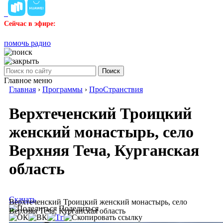
Сейчас в эфире:
помочь радио
Поиск
Главное меню
Главная
›
Программы
›
ПроСтранствия
Верхтеченский Троицкий
женский монастырь, село
Верхняя Теча, Курганская
область
Скачать
Верхтеченский Троицкий женский монастырь, село
Поделиться
Верхняя Теча, Курганская область