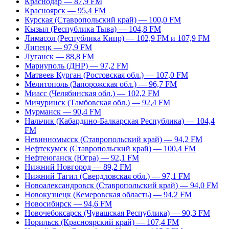
Краснодар — 87,9 FM
Красноярск — 95,4 FM
Курская (Ставропольский край) — 100,0 FM
Кызыл (Республика Тыва) — 104,8 FM
Лимасол (Республика Кипр) — 102,9 FM и 107,9 FM
Липецк — 97,9 FM
Луганск — 88,8 FM
Мариуполь (ДНР) — 97,2 FM
Матвеев Курган (Ростовская обл.) — 107,0 FM
Мелитополь (Запорожская обл.) — 96,7 FM
Миасс (Челябинская обл.) — 102,2 FM
Мичуринск (Тамбовская обл.) — 92,4 FM
Мурманск — 90,4 FM
Нальчик (Кабардино-Балкарская Республика) — 104,4
FM
Невинномысск (Ставропольский край) — 94,2 FM
Нефтекумск (Ставропольский край) — 100,4 FM
Нефтеюганск (Югра) — 92,1 FM
Нижний Новгород — 89,2 FM
Нижний Тагил (Свердловская обл.) — 97,1 FM
Новоалександровск (Ставропольский край) — 94,0 FM
Новокузнецк (Кемеровская область) — 94,2 FM
Новосибирск — 94,6 FM
Новочебоксарск (Чувашская Республика) — 90,3 FM
Норильск (Красноярский край) — 107,4 FM