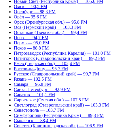
Новый Свет (Республика Крым) — 105,6 FM
Омск — 90,5 FM
Оренбург — 88,3 FM
Орёл — 95,6 FM
Орск (Оренбургская обл.) — 95,8 FM
Оса (Пермский край) — 103,3 FM
Осташков (Тверская обл.) — 99,4 FM
Пенза — 94,7 FM
Пермь — 95,0 FM
Псков — 88,8 FM
Петрозаводск (Республика Карелия) — 101,0 FM
Пятигорск (Ставропольский край) — 89,2 FM
Ржев (Тверская обл.) — 102,4 FM
Ростов-на-Дону — 95,7 FM
Русское (Ставропольский край) — 99,7 FM
Рязань — 102,5 FM
Самара — 96,8 FM
Санкт-Петербург — 92,9 FM
Саратов — 101,1 FM
Саргатское (Омская обл.) — 107,5 FM
Светлоград (Ставропольский край) — 103,3 FM
Севастополь — 103,7 FM
Симферополь (Республика Крым) — 89,3 FM
Смоленск — 88,4 FM
Советск (Калининградская обл.) — 106,9 FM