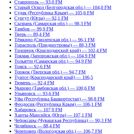
Ставрополь — 93,0 FM
Старый Оскол (Белгородская обл.) — 104,0 FM
Судак (Республика Крым) — 105,6 FM
Сургут (Югра) — 92,1 FM
Сызрань (Самарская обл.) — 98,3 FM
Тамбов — 99,9 FM
Тверь — 89,4 FM
Тёмкино (Смоленская обл.) — 96,1 FM
Тирасполь (Приднестровье) — 88,3 FM
Тихорецк (Краснодарский край) — 102,4 FM
Токмак (Запорожская обл.) — 104,9 FM
Тольятти (Самарская обл.) — 94,9 FM
Томск — 92,6 FM
Торжок (Тверская обл.) — 94,7 FM
Туапсе (Краснодарский край) — 106,5
Тюмень — 92,4 FM
Уварово (Тамбовская обл.) — 100,6 FM
Ульяновск — 93,6 FM
Уфа (Республика Башкортостан) — 98,8 FM
Феодосия (Республика Крым) — 106,1 FM
Хабаровск — 107,9 FM
Ханты-Мансийск (Югра) — 107,1 FM
Чебоксары (Чувашская Республика) — 90,3 FM
Челябинск — 88,4 FM
Череповец (Вологодская обл.) — 106,7 FM