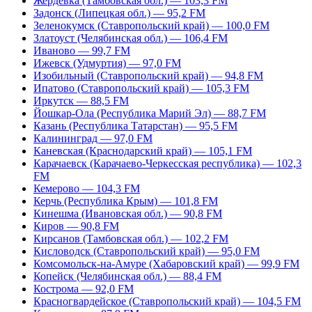
Жердевка (Тамбовская обл.) — 103,3 FM
Задонск (Липецкая обл.) — 95,2 FM
Зеленокумск (Ставропольский край) — 100,0 FM
Златоуст (Челябинская обл.) — 106,4 FM
Иваново — 99,7 FM
Ижевск (Удмуртия) — 97,0 FM
Изобильный (Ставропольский край) — 94,8 FM
Ипатово (Ставропольский край) — 105,3 FM
Иркутск — 88,5 FM
Йошкар-Ола (Республика Марий Эл) — 88,7 FM
Казань (Республика Татарстан) — 95,5 FM
Калининград — 97,0 FM
Каневская (Краснодарский край) — 105,1 FM
Карачаевск (Карачаево-Черкесская республика) — 102,3
FM
Кемерово — 104,3 FM
Керчь (Республика Крым) — 101,8 FM
Кинешма (Ивановская обл.) — 90,8 FM
Киров — 90,8 FM
Кирсанов (Тамбовская обл.) — 102,2 FM
Кисловодск (Ставропольский край) — 95,0 FM
Комсомольск-на-Амуре (Хабаровский край) — 99,9 FM
Копейск (Челябинская обл.) — 88,4 FM
Кострома — 92,0 FM
Красногвардейское (Ставропольский край) — 104,5 FM