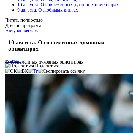
10 августа. О современных духовных ориентирах
9 августа. О любимых книгах
Читать полностью
Другие программы
Актуальная тема
10 августа. О современных духовных
ориентирах
Скачать
О современных духовных ориентирах
Поделиться