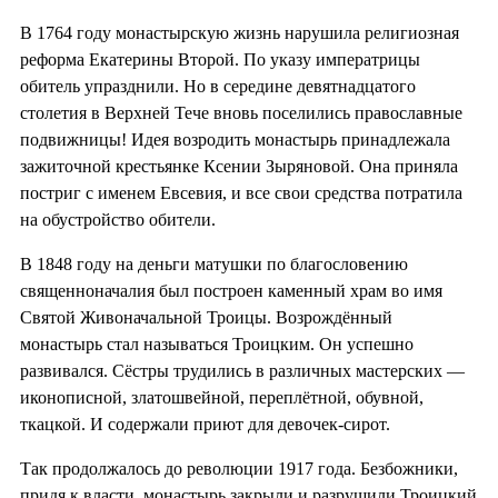
В 1764 году монастырскую жизнь нарушила религиозная
реформа Екатерины Второй. По указу императрицы
обитель упразднили. Но в середине девятнадцатого
столетия в Верхней Тече вновь поселились православные
подвижницы! Идея возродить монастырь принадлежала
зажиточной крестьянке Ксении Зыряновой. Она приняла
постриг с именем Евсевия, и все свои средства потратила
на обустройство обители.
В 1848 году на деньги матушки по благословению
священноначалия был построен каменный храм во имя
Святой Живоначальной Троицы. Возрождённый
монастырь стал называться Троицким. Он успешно
развивался. Сёстры трудились в различных мастерских —
иконописной, златошвейной, переплётной, обувной,
ткацкой. И содержали приют для девочек-сирот.
Так продолжалось до революции 1917 года. Безбожники,
придя к власти, монастырь закрыли и разрушили Троицкий