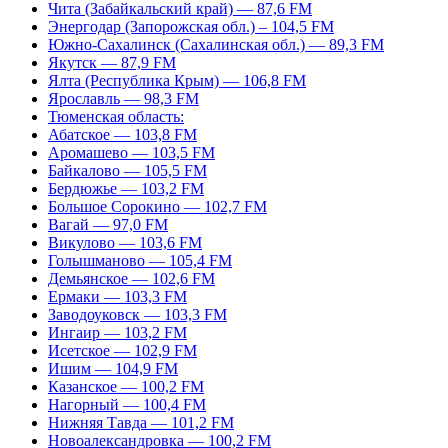
Чита (Забайкальский край) — 87,6 FM
Энергодар (Запорожская обл.) – 104,5 FM
Южно-Сахалинск (Сахалинская обл.) — 89,3 FM
Якутск — 87,9 FM
Ялта (Республика Крым) — 106,8 FM
Ярославль — 98,3 FM
Тюменская область:
Абатское — 103,8 FM
Аромашево — 103,5 FM
Байкалово — 105,5 FM
Бердюжье — 103,2 FM
Большое Сорокино — 102,7 FM
Вагай — 97,0 FM
Викулово — 103,6 FM
Голышманово — 105,4 FM
Демьянское — 102,6 FM
Ермаки — 103,3 FM
Заводоуковск — 103,3 FM
Ингаир — 103,2 FM
Исетское — 102,9 FM
Ишим — 104,9 FM
Казанское — 100,2 FM
Нагорный — 100,4 FM
Нижняя Тавда — 101,2 FM
Новоалександровка — 100,2 FM