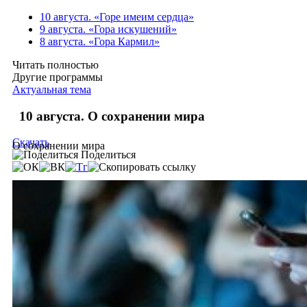
10 августа. «Горе имеим сердца»
9 августа. «Гора искушений»
8 августа. «Гора Кармил»
Читать полностью
Другие программы
Актуальная тема
10 августа. О сохранении мира
Скачать
О сохранении мира
Поделиться