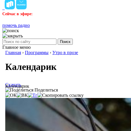
Сейчас в эфире:
помочь радио
Поиск
Главное меню
Главная
›
Программы
›
Утро в прозе
Календарик
Скачать
Календарик
Поделиться