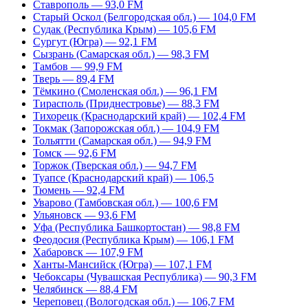
Ставрополь — 93,0 FM
Старый Оскол (Белгородская обл.) — 104,0 FM
Судак (Республика Крым) — 105,6 FM
Сургут (Югра) — 92,1 FM
Сызрань (Самарская обл.) — 98,3 FM
Тамбов — 99,9 FM
Тверь — 89,4 FM
Тёмкино (Смоленская обл.) — 96,1 FM
Тирасполь (Приднестровье) — 88,3 FM
Тихорецк (Краснодарский край) — 102,4 FM
Токмак (Запорожская обл.) — 104,9 FM
Тольятти (Самарская обл.) — 94,9 FM
Томск — 92,6 FM
Торжок (Тверская обл.) — 94,7 FM
Туапсе (Краснодарский край) — 106,5
Тюмень — 92,4 FM
Уварово (Тамбовская обл.) — 100,6 FM
Ульяновск — 93,6 FM
Уфа (Республика Башкортостан) — 98,8 FM
Феодосия (Республика Крым) — 106,1 FM
Хабаровск — 107,9 FM
Ханты-Мансийск (Югра) — 107,1 FM
Чебоксары (Чувашская Республика) — 90,3 FM
Челябинск — 88,4 FM
Череповец (Вологодская обл.) — 106,7 FM