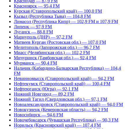
Краснодар — 87,9 FM
Красноярск — 95,4 FM
Курская (Ставропольский край) — 100,0 FM
Кызыл (Республика Тыва) — 104,8 FM
Лимасол (Республика Кипр) — 102,9 FM и 107,9 FM
Липецк — 97,9 FM
Луганск — 88,8 FM
Мариуполь (ДНР) — 97,2 FM
Матвеев Курган (Ростовская обл.) — 107,0 FM
Мелитополь (Запорожская обл.) — 96,7 FM
Миасс (Челябинская обл.) — 102,2 FM
Мичуринск (Тамбовская обл.) — 92,4 FM
Мурманск — 90,4 FM
Нальчик (Кабардино-Балкарская Республика) — 104,4
FM
Невинномысск (Ставропольский край) — 94,2 FM
Нефтекумск (Ставропольский край) — 100,4 FM
Нефтеюганск (Югра) — 92,1 FM
Нижний Новгород — 89,2 FM
Нижний Тагил (Свердловская обл.) — 97,1 FM
Новоалександровск (Ставропольский край) — 94,0 FM
Новокузнецк (Кемеровская область) — 94,2 FM
Новосибирск — 94,6 FM
Новочебоксарск (Чувашская Республика) — 90,3 FM
Норильск (Красноярский край) — 107,4 FM