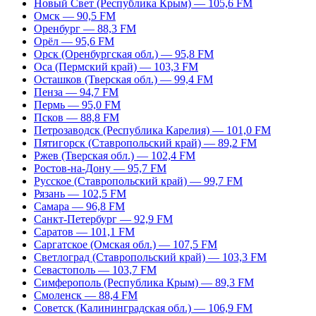
Новый Свет (Республика Крым) — 105,6 FM
Омск — 90,5 FM
Оренбург — 88,3 FM
Орёл — 95,6 FM
Орск (Оренбургская обл.) — 95,8 FM
Оса (Пермский край) — 103,3 FM
Осташков (Тверская обл.) — 99,4 FM
Пенза — 94,7 FM
Пермь — 95,0 FM
Псков — 88,8 FM
Петрозаводск (Республика Карелия) — 101,0 FM
Пятигорск (Ставропольский край) — 89,2 FM
Ржев (Тверская обл.) — 102,4 FM
Ростов-на-Дону — 95,7 FM
Русское (Ставропольский край) — 99,7 FM
Рязань — 102,5 FM
Самара — 96,8 FM
Санкт-Петербург — 92,9 FM
Саратов — 101,1 FM
Саргатское (Омская обл.) — 107,5 FM
Светлоград (Ставропольский край) — 103,3 FM
Севастополь — 103,7 FM
Симферополь (Республика Крым) — 89,3 FM
Смоленск — 88,4 FM
Советск (Калининградская обл.) — 106,9 FM