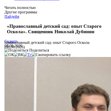
Читать полностью
Другие программы
Пайдейя
«Православный детский сад: опыт Старого
Оскола». Священник Николай Дубинин
Скачать
Православный детский сад: опыт Старого Оскола
08.08.2026
(08.08.2026)
Поделиться