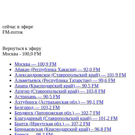
сейчас в эфире
FM-поток
Вернуться к эфиру
Москва - 100,9 FM
Москва — 100,9 FM
Абакан (Республика Хакасия) — 92,0 FM
Александровское (Ставропольский край) — 101,9 FM
Альметьевск (Республика Татарстан) — 99,6 FM
Анапа (Краснодарский край) — 90,5 FM
Арзгир (Ставропольский край) — 103,8 FM
Астрахань — 90,5 FM
Ахтубинск (Астраханская обл.) — 99,1 FM
Белгород — 103,2 FM
Бердянск (Запорожская обл.) — 102,7 FM
Благодарный (Ставропольский край) — 101,2 FM
Братск (Иркутская обл.) — 107,2 FM
Бриньковская (Краснодарский край) – 96,8 FM
Брянск — 98,2 FM