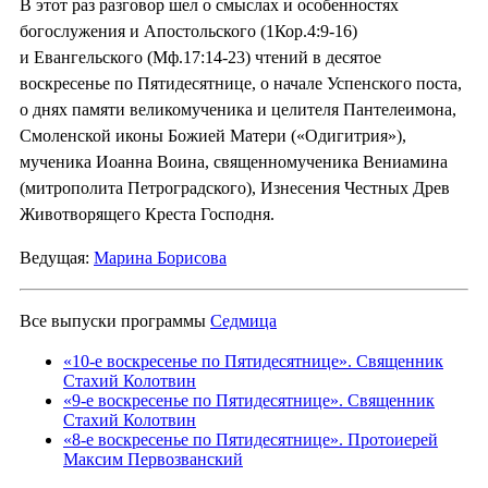
В этот раз разговор шел о смыслах и особенностях
богослужения и Апостольского (1Кор.4:9-16)
и Евангельского (Мф.17:14-23) чтений в десятое
воскресенье по Пятидесятнице, о начале Успенского поста,
о днях памяти великомученика и целителя Пантелеимона,
Смоленской иконы Божией Матери («Одигитрия»),
мученика Иоанна Воина, священномученика Вениамина
(митрополита Петроградского), Изнесения Честных Древ
Животворящего Креста Господня.
Ведущая:
Марина Борисова
Все выпуски программы
Седмица
«10-е воскресенье по Пятидесятнице». Священник
Стахий Колотвин
«9-е воскресенье по Пятидесятнице». Священник
Стахий Колотвин
«8-е воскресенье по Пятидесятнице». Протоиерей
Максим Первозванский