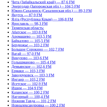
Чита (Забайкальский край) — 87,6 FM
Энергодар (Запорожская обл.) – 104,5 FM
Южно-Сахалинск (Сахалинская обл.) — 89,3 FM
Якутск — 87,9 FM
Ялта (Республика Крым) — 106,8 FM
Ярославль — 98,3 FM
Тюменская область:
Абатское — 103,8 FM
Аромашево — 103,5 FM
Байкалово — 105,5 FM
Бердюжье — 103,2 FM
Большое Сорокино — 102,7 FM
Вагай — 97,0 FM
Викулово — 103,6 FM
Голышманово — 105,4 FM
Демьянское — 102,6 FM
Ермаки — 103,3 FM
Заводоуковск — 103,3 FM
Ингаир — 103,2 FM
Исетское — 102,9 FM
Ишим — 104,9 FM
Казанское — 100,2 FM
Нагорный — 100,4 FM
Нижняя Тавда — 101,2 FM
Новоалександровка — 100,2 FM