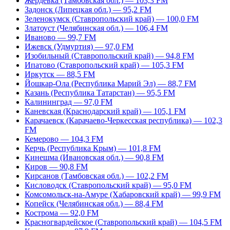
Жердевка (Тамбовская обл.) — 103,3 FM
Задонск (Липецкая обл.) — 95,2 FM
Зеленокумск (Ставропольский край) — 100,0 FM
Златоуст (Челябинская обл.) — 106,4 FM
Иваново — 99,7 FM
Ижевск (Удмуртия) — 97,0 FM
Изобильный (Ставропольский край) — 94,8 FM
Ипатово (Ставропольский край) — 105,3 FM
Иркутск — 88,5 FM
Йошкар-Ола (Республика Марий Эл) — 88,7 FM
Казань (Республика Татарстан) — 95,5 FM
Калининград — 97,0 FM
Каневская (Краснодарский край) — 105,1 FM
Карачаевск (Карачаево-Черкесская республика) — 102,3
FM
Кемерово — 104,3 FM
Керчь (Республика Крым) — 101,8 FM
Кинешма (Ивановская обл.) — 90,8 FM
Киров — 90,8 FM
Кирсанов (Тамбовская обл.) — 102,2 FM
Кисловодск (Ставропольский край) — 95,0 FM
Комсомольск-на-Амуре (Хабаровский край) — 99,9 FM
Копейск (Челябинская обл.) — 88,4 FM
Кострома — 92,0 FM
Красногвардейское (Ставропольский край) — 104,5 FM