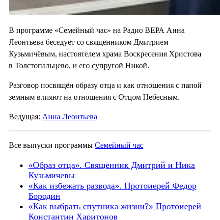
В программе «Семейный час» на Радио ВЕРА Анна
Леонтьева беседует со священником Дмитрием
Кузьмичёвым, настоятелем храма Воскресения Христова
в Толстопальцево, и его супругой Никой.
Разговор посвящён образу отца и как отношения с папой
земным влияют на отношения с Отцом Небесным.
Ведущая:
Анна Леонтьева
Все выпуски программы
Семейный час
«Образ отца». Священник Дмитрий и Ника
Кузьмичевы
«Как избежать развода». Протоиерей Федор
Бородин
«Как выбрать спутника жизни?» Протоиерей
Константин Харитонов