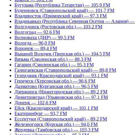
Бугульма (Республика Татарстан) — 105,9 FM
Буденновск (Ставропольский край) — 101,7 FM
Владивосток (Приморский край) — 97,3 FM
Владикавказ (Республика Северная Осетия — Алания) —
Волгодонск (Ростовская обл.) — 103,2 FM
Волгоград — 92,6 FM
Волноваха (ДНР) — 99,5 FM
Вологда — 96,0 FM
Воронеж — 89,4 FM
Вышний Волочек (Тверская обл.) — 104,5 FM
Вязьма (Смоленская обл.) — 88,3 FM
Гагарин (Смоленская обл.) — 95,3 FM
Галюгаевская (Ставропольский край) — 89,8 FM
Геленджик (Краснодарский край) — 93,1 FM
Геническ (Херсонская обл.) — 96,6 FM
Далматово (Курганская обл.) — 96,5 FM
Дзержинск (Нижегородская обл.) — 89,2 FM
Димитровград (Ульяновская обл.) — 97,1 FM
Донецк — 102,6 FM
Ейск (Краснодарский край) — 101,1 FM
Екатеринбург — 93,7 FM
Ессентуки (Ставропольский край) – 89,2 FM
Железногорск (Курская обл.) — 94,0 FM
Жердевка (Тамбовская обл.) — 103,3 FM