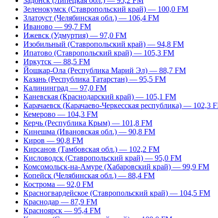
Задонск (Липецкая обл.) — 95,2 FM
Зеленокумск (Ставропольский край) — 100,0 FM
Златоуст (Челябинская обл.) — 106,4 FM
Иваново — 99,7 FM
Ижевск (Удмуртия) — 97,0 FM
Изобильный (Ставропольский край) — 94,8 FM
Ипатово (Ставропольский край) — 105,3 FM
Иркутск — 88,5 FM
Йошкар-Ола (Республика Марий Эл) — 88,7 FM
Казань (Республика Татарстан) — 95,5 FM
Калининград — 97,0 FM
Каневская (Краснодарский край) — 105,1 FM
Карачаевск (Карачаево-Черкесская республика) — 102,3 
Кемерово — 104,3 FM
Керчь (Республика Крым) — 101,8 FM
Кинешма (Ивановская обл.) — 90,8 FM
Киров — 90,8 FM
Кирсанов (Тамбовская обл.) — 102,2 FM
Кисловодск (Ставропольский край) — 95,0 FM
Комсомольск-на-Амуре (Хабаровский край) — 99,9 FM
Копейск (Челябинская обл.) — 88,4 FM
Кострома — 92,0 FM
Красногвардейское (Ставропольский край) — 104,5 FM
Краснодар — 87,9 FM
Красноярск — 95,4 FM