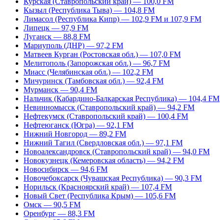
Курская (Ставропольский край) — 100,0 FM
Кызыл (Республика Тыва) — 104,8 FM
Лимасол (Республика Кипр) — 102,9 FM и 107,9 FM
Липецк — 97,9 FM
Луганск — 88,8 FM
Мариуполь (ДНР) — 97,2 FM
Матвеев Курган (Ростовская обл.) — 107,0 FM
Мелитополь (Запорожская обл.) — 96,7 FM
Миасс (Челябинская обл.) — 102,2 FM
Мичуринск (Тамбовская обл.) — 92,4 FM
Мурманск — 90,4 FM
Нальчик (Кабардино-Балкарская Республика) — 104,4 FM
Невинномысск (Ставропольский край) — 94,2 FM
Нефтекумск (Ставропольский край) — 100,4 FM
Нефтеюганск (Югра) — 92,1 FM
Нижний Новгород — 89,2 FM
Нижний Тагил (Свердловская обл.) — 97,1 FM
Новоалександровск (Ставропольский край) — 94,0 FM
Новокузнецк (Кемеровская область) — 94,2 FM
Новосибирск — 94,6 FM
Новочебоксарск (Чувашская Республика) — 90,3 FM
Норильск (Красноярский край) — 107,4 FM
Новый Свет (Республика Крым) — 105,6 FM
Омск — 90,5 FM
Оренбург — 88,3 FM