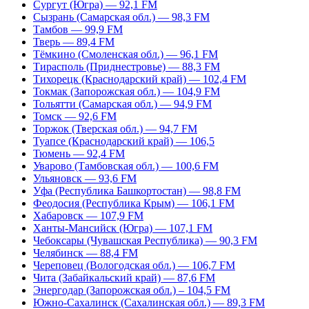
Сургут (Югра) — 92,1 FM
Сызрань (Самарская обл.) — 98,3 FM
Тамбов — 99,9 FM
Тверь — 89,4 FM
Тёмкино (Смоленская обл.) — 96,1 FM
Тирасполь (Приднестровье) — 88,3 FM
Тихорецк (Краснодарский край) — 102,4 FM
Токмак (Запорожская обл.) — 104,9 FM
Тольятти (Самарская обл.) — 94,9 FM
Томск — 92,6 FM
Торжок (Тверская обл.) — 94,7 FM
Туапсе (Краснодарский край) — 106,5
Тюмень — 92,4 FM
Уварово (Тамбовская обл.) — 100,6 FM
Ульяновск — 93,6 FM
Уфа (Республика Башкортостан) — 98,8 FM
Феодосия (Республика Крым) — 106,1 FM
Хабаровск — 107,9 FM
Ханты-Мансийск (Югра) — 107,1 FM
Чебоксары (Чувашская Республика) — 90,3 FM
Челябинск — 88,4 FM
Череповец (Вологодская обл.) — 106,7 FM
Чита (Забайкальский край) — 87,6 FM
Энергодар (Запорожская обл.) – 104,5 FM
Южно-Сахалинск (Сахалинская обл.) — 89,3 FM