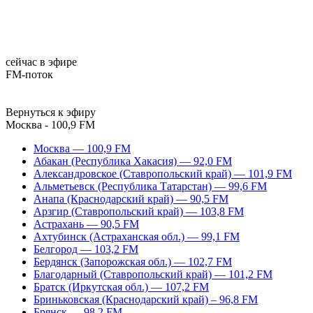
сейчас в эфире
FM-поток
Вернуться к эфиру
Москва - 100,9 FM
Москва — 100,9 FM
Абакан (Республика Хакасия) — 92,0 FM
Александровское (Ставропольский край) — 101,9 FM
Альметьевск (Республика Татарстан) — 99,6 FM
Анапа (Краснодарский край) — 90,5 FM
Арзгир (Ставропольский край) — 103,8 FM
Астрахань — 90,5 FM
Ахтубинск (Астраханская обл.) — 99,1 FM
Белгород — 103,2 FM
Бердянск (Запорожская обл.) — 102,7 FM
Благодарный (Ставропольский край) — 101,2 FM
Братск (Иркутская обл.) — 107,2 FM
Бриньковская (Краснодарский край) – 96,8 FM
Брянск — 98,2 FM