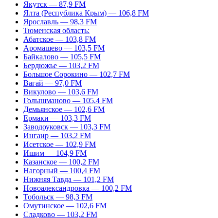
Якутск — 87,9 FM
Ялта (Республика Крым) — 106,8 FM
Ярославль — 98,3 FM
Тюменская область:
Абатское — 103,8 FM
Аромашево — 103,5 FM
Байкалово — 105,5 FM
Бердюжье — 103,2 FM
Большое Сорокино — 102,7 FM
Вагай — 97,0 FM
Викулово — 103,6 FM
Голышманово — 105,4 FM
Демьянское — 102,6 FM
Ермаки — 103,3 FM
Заводоуковск — 103,3 FM
Ингаир — 103,2 FM
Исетское — 102,9 FM
Ишим — 104,9 FM
Казанское — 100,2 FM
Нагорный — 100,4 FM
Нижняя Тавда — 101,2 FM
Новоалександровка — 100,2 FM
Тобольск — 98,3 FM
Омутинское — 102,6 FM
Сладково — 103,2 FM