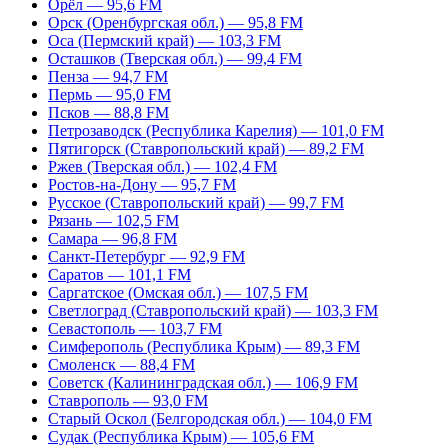
Орёл — 95,6 FM
Орск (Оренбургская обл.) — 95,8 FM
Оса (Пермский край) — 103,3 FM
Осташков (Тверская обл.) — 99,4 FM
Пенза — 94,7 FM
Пермь — 95,0 FM
Псков — 88,8 FM
Петрозаводск (Республика Карелия) — 101,0 FM
Пятигорск (Ставропольский край) — 89,2 FM
Ржев (Тверская обл.) — 102,4 FM
Ростов-на-Дону — 95,7 FM
Русское (Ставропольский край) — 99,7 FM
Рязань — 102,5 FM
Самара — 96,8 FM
Санкт-Петербург — 92,9 FM
Саратов — 101,1 FM
Саргатское (Омская обл.) — 107,5 FM
Светлоград (Ставропольский край) — 103,3 FM
Севастополь — 103,7 FM
Симферополь (Республика Крым) — 89,3 FM
Смоленск — 88,4 FM
Советск (Калининградская обл.) — 106,9 FM
Ставрополь — 93,0 FM
Старый Оскол (Белгородская обл.) — 104,0 FM
Судак (Республика Крым) — 105,6 FM