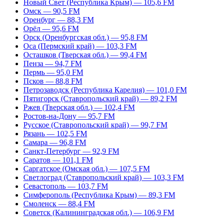
Новый Свет (Республика Крым) — 105,6 FM
Омск — 90,5 FM
Оренбург — 88,3 FM
Орёл — 95,6 FM
Орск (Оренбургская обл.) — 95,8 FM
Оса (Пермский край) — 103,3 FM
Осташков (Тверская обл.) — 99,4 FM
Пенза — 94,7 FM
Пермь — 95,0 FM
Псков — 88,8 FM
Петрозаводск (Республика Карелия) — 101,0 FM
Пятигорск (Ставропольский край) — 89,2 FM
Ржев (Тверская обл.) — 102,4 FM
Ростов-на-Дону — 95,7 FM
Русское (Ставропольский край) — 99,7 FM
Рязань — 102,5 FM
Самара — 96,8 FM
Санкт-Петербург — 92,9 FM
Саратов — 101,1 FM
Саргатское (Омская обл.) — 107,5 FM
Светлоград (Ставропольский край) — 103,3 FM
Севастополь — 103,7 FM
Симферополь (Республика Крым) — 89,3 FM
Смоленск — 88,4 FM
Советск (Калининградская обл.) — 106,9 FM