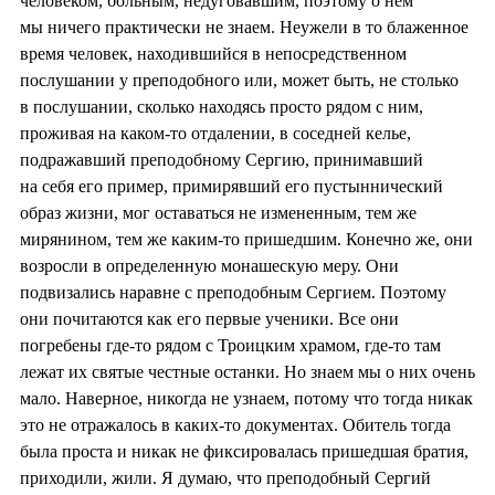
человеком, больным, недуговавшим, поэтому о нем
мы ничего практически не знаем. Неужели в то блаженное
время человек, находившийся в непосредственном
послушании у преподобного или, может быть, не столько
в послушании, сколько находясь просто рядом с ним,
проживая на каком-то отдалении, в соседней келье,
подражавший преподобному Сергию, принимавший
на себя его пример, примирявший его пустыннический
образ жизни, мог оставаться не измененным, тем же
мирянином, тем же каким-то пришедшим. Конечно же, они
возросли в определенную монашескую меру. Они
подвизались наравне с преподобным Сергием. Поэтому
они почитаются как его первые ученики. Все они
погребены где-то рядом с Троицким храмом, где-то там
лежат их святые честные останки. Но знаем мы о них очень
мало. Наверное, никогда не узнаем, потому что тогда никак
это не отражалось в каких-то документах. Обитель тогда
была проста и никак не фиксировалась пришедшая братия,
приходили, жили. Я думаю, что преподобный Сергий