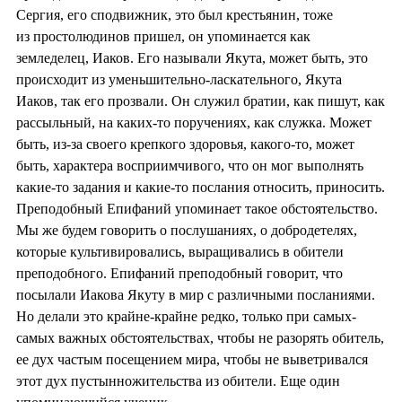
Сергия, его сподвижник, это был крестьянин, тоже
из простолюдинов пришел, он упоминается как
земледелец, Иаков. Его называли Якута, может быть, это
происходит из уменьшительно-ласкательного, Якута
Иаков, так его прозвали. Он служил братии, как пишут, как
рассыльный, на каких-то поручениях, как служка. Может
быть, из-за своего крепкого здоровья, какого-то, может
быть, характера восприимчивого, что он мог выполнять
какие-то задания и какие-то послания относить, приносить.
Преподобный Епифаний упоминает такое обстоятельство.
Мы же будем говорить о послушаниях, о добродетелях,
которые культивировались, выращивались в обители
преподобного. Епифаний преподобный говорит, что
посылали Иакова Якуту в мир с различными посланиями.
Но делали это крайне-крайне редко, только при самых-
самых важных обстоятельствах, чтобы не разорять обитель,
ее дух частым посещением мира, чтобы не выветривался
этот дух пустынножительства из обители. Еще один