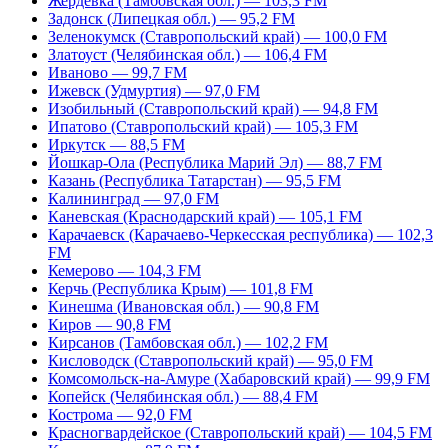
Жердевка (Тамбовская обл.) — 103,3 FM
Задонск (Липецкая обл.) — 95,2 FM
Зеленокумск (Ставропольский край) — 100,0 FM
Златоуст (Челябинская обл.) — 106,4 FM
Иваново — 99,7 FM
Ижевск (Удмуртия) — 97,0 FM
Изобильный (Ставропольский край) — 94,8 FM
Ипатово (Ставропольский край) — 105,3 FM
Иркутск — 88,5 FM
Йошкар-Ола (Республика Марий Эл) — 88,7 FM
Казань (Республика Татарстан) — 95,5 FM
Калининград — 97,0 FM
Каневская (Краснодарский край) — 105,1 FM
Карачаевск (Карачаево-Черкесская республика) — 102,3
FM
Кемерово — 104,3 FM
Керчь (Республика Крым) — 101,8 FM
Кинешма (Ивановская обл.) — 90,8 FM
Киров — 90,8 FM
Кирсанов (Тамбовская обл.) — 102,2 FM
Кисловодск (Ставропольский край) — 95,0 FM
Комсомольск-на-Амуре (Хабаровский край) — 99,9 FM
Копейск (Челябинская обл.) — 88,4 FM
Кострома — 92,0 FM
Красногвардейское (Ставропольский край) — 104,5 FM