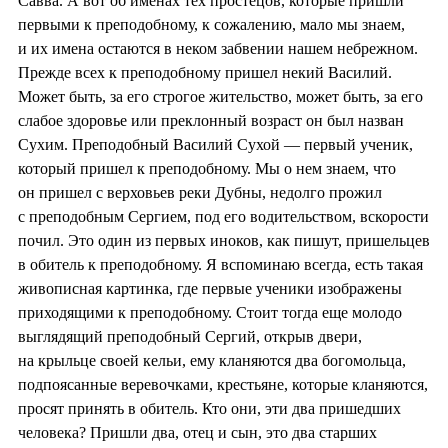
Савва. А вот об именах тех простецов, которые пришли
первыми к преподобному, к сожалению, мало мы знаем,
и их имена остаются в неком забвении нашем небрежном.
Прежде всех к преподобному пришел некий Василий.
Может быть, за его строгое жительство, может быть, за его
слабое здоровье или преклонный возраст он был назван
Сухим. Преподобный Василий Сухой — первый ученик,
который пришел к преподобному. Мы о нем знаем, что
он пришел с верховьев реки Дубны, недолго прожил
с преподобным Сергием, под его водительством, вскорости
почил. Это один из первых иноков, как пишут, пришельцев
в обитель к преподобному. Я вспоминаю всегда, есть такая
живописная картинка, где первые ученики изображены
приходящими к преподобному. Стоит тогда еще молодо
выглядящий преподобный Сергий, открыв двери,
на крыльце своей кельи, ему кланяются два богомольца,
подпоясанные веревочками, крестьяне, которые кланяются,
просят принять в обитель. Кто они, эти два пришедших
человека? Пришли два, отец и сын, это два старших