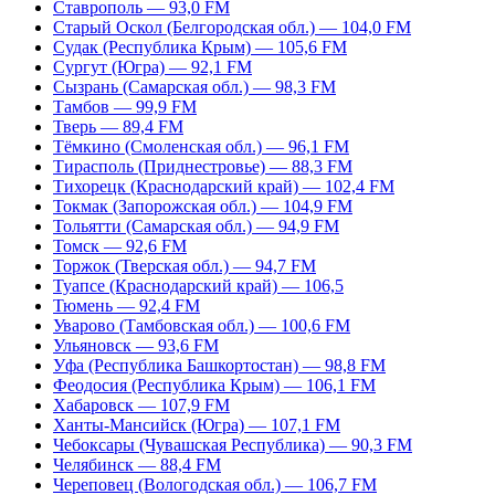
Ставрополь — 93,0 FM
Старый Оскол (Белгородская обл.) — 104,0 FM
Судак (Республика Крым) — 105,6 FM
Сургут (Югра) — 92,1 FM
Сызрань (Самарская обл.) — 98,3 FM
Тамбов — 99,9 FM
Тверь — 89,4 FM
Тёмкино (Смоленская обл.) — 96,1 FM
Тирасполь (Приднестровье) — 88,3 FM
Тихорецк (Краснодарский край) — 102,4 FM
Токмак (Запорожская обл.) — 104,9 FM
Тольятти (Самарская обл.) — 94,9 FM
Томск — 92,6 FM
Торжок (Тверская обл.) — 94,7 FM
Туапсе (Краснодарский край) — 106,5
Тюмень — 92,4 FM
Уварово (Тамбовская обл.) — 100,6 FM
Ульяновск — 93,6 FM
Уфа (Республика Башкортостан) — 98,8 FM
Феодосия (Республика Крым) — 106,1 FM
Хабаровск — 107,9 FM
Ханты-Мансийск (Югра) — 107,1 FM
Чебоксары (Чувашская Республика) — 90,3 FM
Челябинск — 88,4 FM
Череповец (Вологодская обл.) — 106,7 FM