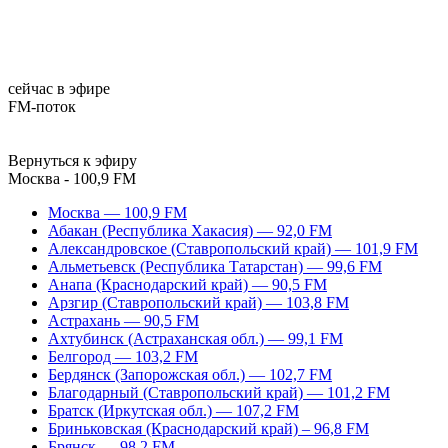
сейчас в эфире
FM-поток
Вернуться к эфиру
Москва - 100,9 FM
Москва — 100,9 FM
Абакан (Республика Хакасия) — 92,0 FM
Александровское (Ставропольский край) — 101,9 FM
Альметьевск (Республика Татарстан) — 99,6 FM
Анапа (Краснодарский край) — 90,5 FM
Арзгир (Ставропольский край) — 103,8 FM
Астрахань — 90,5 FM
Ахтубинск (Астраханская обл.) — 99,1 FM
Белгород — 103,2 FM
Бердянск (Запорожская обл.) — 102,7 FM
Благодарный (Ставропольский край) — 101,2 FM
Братск (Иркутская обл.) — 107,2 FM
Бриньковская (Краснодарский край) – 96,8 FM
Брянск — 98,2 FM