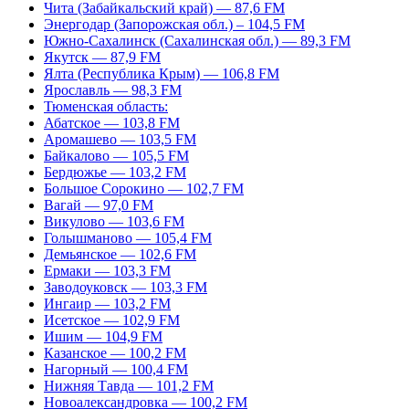
Чита (Забайкальский край) — 87,6 FM
Энергодар (Запорожская обл.) – 104,5 FM
Южно-Сахалинск (Сахалинская обл.) — 89,3 FM
Якутск — 87,9 FM
Ялта (Республика Крым) — 106,8 FM
Ярославль — 98,3 FM
Тюменская область:
Абатское — 103,8 FM
Аромашево — 103,5 FM
Байкалово — 105,5 FM
Бердюжье — 103,2 FM
Большое Сорокино — 102,7 FM
Вагай — 97,0 FM
Викулово — 103,6 FM
Голышманово — 105,4 FM
Демьянское — 102,6 FM
Ермаки — 103,3 FM
Заводоуковск — 103,3 FM
Ингаир — 103,2 FM
Исетское — 102,9 FM
Ишим — 104,9 FM
Казанское — 100,2 FM
Нагорный — 100,4 FM
Нижняя Тавда — 101,2 FM
Новоалександровка — 100,2 FM