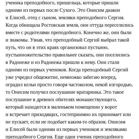
ученика преподобного, пришельца, которые пришли
одними из первых после Сухого. Это Онисим диакон
и Елисей, отец с сыном, земляки преподобного Сергия.
Когда обнищала Ростовская земля, они оттуда переселились
вместе с родителями преподобного. Конечно же, они были
и знакомы. Узнав, что преподобный Сергий выбрал такой
путь, что он в этих краях организовал пустыню,
пустынножительство правильнее сказать, они поселились
в Радонеже и из Радонежа пришли к нему. Они стали
одними из первых учеников. Когда преподобный Сергий
уже учредил общежитие, немножко забегаю вперед,
оградил кельи просто говоря частоколом, некой изгородью,
то Онисим получил послушание вратарника. Это такое
послушание в древних обителях монашествующего,
который находится в маленьком помещении у ворот
и встречает приходящих, гостеприимно их принимает или
не пускает, если не подобает каким-то образом. Онисим
и Елисей были одними из первых учеников и земляками
преподобного Сергия. Еще один ученик преподобного