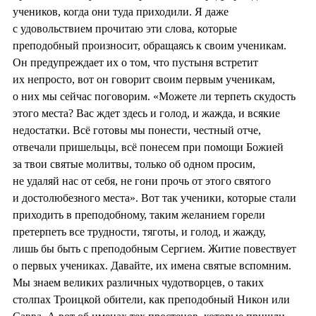
учеников, когда они туда приходили. Я даже
с удовольствием прочитаю эти слова, которые
преподобный произносит, обращаясь к своим ученикам.
Он предупреждает их о том, что пустыня встретит
их непросто, вот он говорит своим первым ученикам,
о них мы сейчас поговорим. «Можете ли терпеть скудость
этого места? Вас ждет здесь и голод, и жажда, и всякие
недостатки. Всё готовы мы понести, честный отче,
отвечали пришельцы, всё понесем при помощи Божией
за твои святые молитвы, только об одном просим,
не удаляй нас от себя, не гони прочь от этого святого
и достолюбезного места». Вот так ученики, которые стали
приходить в преподобному, таким желанием горели
претерпеть все трудности, тяготы, и голод, и жажду,
лишь бы быть с преподобным Сергием. Житие повествует
о первых учениках. Давайте, их имена святые вспомним.
Мы знаем великих различных чудотворцев, о таких
столпах Троицкой обители, как преподобный Никон или