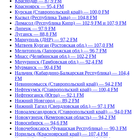
Краснодар — 87,9 FM
Красноярск — 95,4 FM
Курская (Ставропольский край) — 100,0 FM
Кызыл (Республика Тыва) — 104,8 FM
Лимасол (Республика Кипр) — 102,9 FM и 107,9 FM
Липецк — 97,9 FM
Луганск — 88,8 FM
Мариуполь (ДНР) — 97,2 FM
Матвеев Курган (Ростовская обл.) — 107,0 FM
Мелитополь (Запорожская обл.) — 96,7 FM
Миасс (Челябинская обл.) — 102,2 FM
Мичуринск (Тамбовская обл.) — 92,4 FM
Мурманск — 90,4 FM
Нальчик (Кабардино-Балкарская Республика) — 104,4
FM
Невинномысск (Ставропольский край) — 94,2 FM
Нефтекумск (Ставропольский край) — 100,4 FM
Нефтеюганск (Югра) — 92,1 FM
Нижний Новгород — 89,2 FM
Нижний Тагил (Свердловская обл.) — 97,1 FM
Новоалександровск (Ставропольский край) — 94,0 FM
Новокузнецк (Кемеровская область) — 94,2 FM
Новосибирск — 94,6 FM
Новочебоксарск (Чувашская Республика) — 90,3 FM
Норильск (Красноярский край) — 107,4 FM