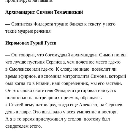
процитирую на память.
Архимандрит Симеон Томачинский
— Святителя Филарета трудно близко к тексту, у него
такие мудрые речения.
Иеромонах Гурий Гусев
— Он говорит, что богомудрый архимандрит Симон понял,
что лучше пустыня Сергиева, чем почетное место где-то
в Смоленске или где-то. К слову, не знаю, позволит ли
время эфирное, я вспомнил митрополита Симона, который
был когда-то в Рязани, наш современник, мы его застали.
Он это слово святителя Филарета цитировал наизусть
полностью на патриарших приемах, обращаясь
к Святейшему патриарху, тогда еще Алексею, на Сергиев
день в лавре. Это вызывало у всех умиление и восторг.
А я в то время прислуживал у столов, поэтому был
свидетелем этого.