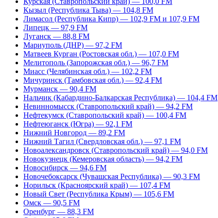
Курская (Ставропольский край) — 100,0 FM
Кызыл (Республика Тыва) — 104,8 FM
Лимасол (Республика Кипр) — 102,9 FM и 107,9 FM
Липецк — 97,9 FM
Луганск — 88,8 FM
Мариуполь (ДНР) — 97,2 FM
Матвеев Курган (Ростовская обл.) — 107,0 FM
Мелитополь (Запорожская обл.) — 96,7 FM
Миасс (Челябинская обл.) — 102,2 FM
Мичуринск (Тамбовская обл.) — 92,4 FM
Мурманск — 90,4 FM
Нальчик (Кабардино-Балкарская Республика) — 104,4 FM
Невинномысск (Ставропольский край) — 94,2 FM
Нефтекумск (Ставропольский край) — 100,4 FM
Нефтеюганск (Югра) — 92,1 FM
Нижний Новгород — 89,2 FM
Нижний Тагил (Свердловская обл.) — 97,1 FM
Новоалександровск (Ставропольский край) — 94,0 FM
Новокузнецк (Кемеровская область) — 94,2 FM
Новосибирск — 94,6 FM
Новочебоксарск (Чувашская Республика) — 90,3 FM
Норильск (Красноярский край) — 107,4 FM
Новый Свет (Республика Крым) — 105,6 FM
Омск — 90,5 FM
Оренбург — 88,3 FM