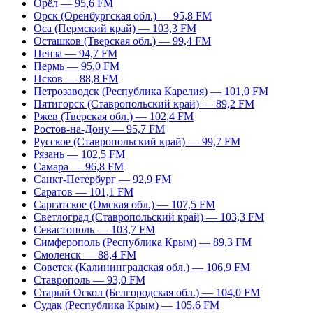
Орёл — 95,6 FM
Орск (Оренбургская обл.) — 95,8 FM
Оса (Пермский край) — 103,3 FM
Осташков (Тверская обл.) — 99,4 FM
Пенза — 94,7 FM
Пермь — 95,0 FM
Псков — 88,8 FM
Петрозаводск (Республика Карелия) — 101,0 FM
Пятигорск (Ставропольский край) — 89,2 FM
Ржев (Тверская обл.) — 102,4 FM
Ростов-на-Дону — 95,7 FM
Русское (Ставропольский край) — 99,7 FM
Рязань — 102,5 FM
Самара — 96,8 FM
Санкт-Петербург — 92,9 FM
Саратов — 101,1 FM
Саргатское (Омская обл.) — 107,5 FM
Светлоград (Ставропольский край) — 103,3 FM
Севастополь — 103,7 FM
Симферополь (Республика Крым) — 89,3 FM
Смоленск — 88,4 FM
Советск (Калининградская обл.) — 106,9 FM
Ставрополь — 93,0 FM
Старый Оскол (Белгородская обл.) — 104,0 FM
Судак (Республика Крым) — 105,6 FM