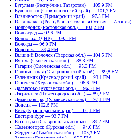
Бугульма (Республика Татарстан) — 105,9 FM
Буденновск (Ставропольский край) — 101,7 FM
Владивосток (Приморский край) — 97,3 FM
Владикавказ (Республика Северная Осетия — Алания) —
Волгодонск (Ростовская обл.) — 103,2 FM
Волгоград — 92,6 FM
Волноваха (ДНР) — 99,5 FM
Вологда — 96,0 FM
Воронеж — 89,4 FM
Вышний Волочек (Тверская обл.) — 104,5 FM
Вязьма (Смоленская обл.) — 88,3 FM
Гагарин (Смоленская обл.) — 95,3 FM
Галюгаевская (Ставропольский край) — 89,8 FM
Геленджик (Краснодарский край) — 93,1 FM
Геническ (Херсонская обл.) — 96,6 FM
Далматово (Курганская обл.) — 96,5 FM
Дзержинск (Нижегородская обл.) — 89,2 FM
Димитровград (Ульяновская обл.) — 97,1 FM
Донецк — 102,6 FM
Ейск (Краснодарский край) — 101,1 FM
Екатеринбург — 93,7 FM
Ессентуки (Ставропольский край) – 89,2 FM
Железногорск (Курская обл.) — 94,0 FM
Жердевка (Тамбовская обл.) — 103,3 FM