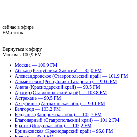
сейчас в эфире
FM-поток
Вернуться к эфиру
Москва - 100,9 FM
Москва — 100,9 FM
Абакан (Республика Хакасия) — 92,0 FM
Александровское (Ставропольский край) — 101,9 FM
Альметьевск (Республика Татарстан) — 99,6 FM
Анапа (Краснодарский край) — 90,5 FM
Арзгир (Ставропольский край) — 103,8 FM
Астрахань — 90,5 FM
Ахтубинск (Астраханская обл.) — 99,1 FM
Белгород — 103,2 FM
Бердянск (Запорожская обл.) — 102,7 FM
Благодарный (Ставропольский край) — 101,2 FM
Братск (Иркутская обл.) — 107,2 FM
Бриньковская (Краснодарский край) – 96,8 FM
Брянск — 98,2 FM