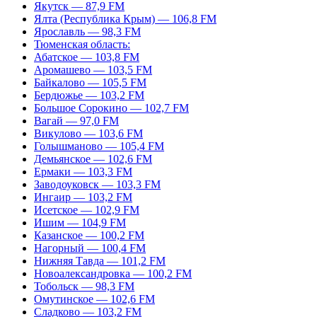
Якутск — 87,9 FM
Ялта (Республика Крым) — 106,8 FM
Ярославль — 98,3 FM
Тюменская область:
Абатское — 103,8 FM
Аромашево — 103,5 FM
Байкалово — 105,5 FM
Бердюжье — 103,2 FM
Большое Сорокино — 102,7 FM
Вагай — 97,0 FM
Викулово — 103,6 FM
Голышманово — 105,4 FM
Демьянское — 102,6 FM
Ермаки — 103,3 FM
Заводоуковск — 103,3 FM
Ингаир — 103,2 FM
Исетское — 102,9 FM
Ишим — 104,9 FM
Казанское — 100,2 FM
Нагорный — 100,4 FM
Нижняя Тавда — 101,2 FM
Новоалександровка — 100,2 FM
Тобольск — 98,3 FM
Омутинское — 102,6 FM
Сладково — 103,2 FM