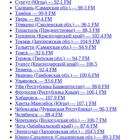
Сургут (Югра) — 92,1 FM
Сызрань (Самарская обл.) — 98,3 FM
Тамбов — 99,9 FM
Тверь — 89,4 FM
Тёмкино (Смоленская обл.) — 96,1 FM
Тирасполь (Приднестровье) — 88,3 FM
Тихорецк (Краснодарский край) — 102,4 FM
Токмак (Запорожская обл.) — 104,9 FM
Тольятти (Самарская обл.) — 94,9 FM
Томск — 92,6 FM
Торжок (Тверская обл.) — 94,7 FM
Туапсе (Краснодарский край) — 106,5
Тюмень — 92,4 FM
Уварово (Тамбовская обл.) — 100,6 FM
Ульяновск — 93,6 FM
Уфа (Республика Башкортостан) — 98,8 FM
Феодосия (Республика Крым) — 106,1 FM
Хабаровск — 107,9 FM
Ханты-Мансийск (Югра) — 107,1 FM
Чебоксары (Чувашская Республика) — 90,3 FM
Челябинск — 88,4 FM
Череповец (Вологодская обл.) — 106,7 FM
Чита (Забайкальский край) — 87,6 FM
Энергодар (Запорожская обл.) – 104,5 FM
Южно-Сахалинск (Сахалинская обл.) — 89,3 FM