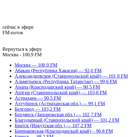
сейчас в эфире
FM-поток
Вернуться к эфиру
Москва - 100,9 FM
Москва — 100,9 FM
Абакан (Республика Хакасия) — 92,0 FM
Александровское (Ставропольский край) — 101,9 FM
Альметьевск (Республика Татарстан) — 99,6 FM
Анапа (Краснодарский край) — 90,5 FM
Арзгир (Ставропольский край) — 103,8 FM
Астрахань — 90,5 FM
Ахтубинск (Астраханская обл.) — 99,1 FM
Белгород — 103,2 FM
Бердянск (Запорожская обл.) — 102,7 FM
Благодарный (Ставропольский край) — 101,2 FM
Братск (Иркутская обл.) — 107,2 FM
Бриньковская (Краснодарский край) – 96,8 FM
Брянск — 98,2 FM