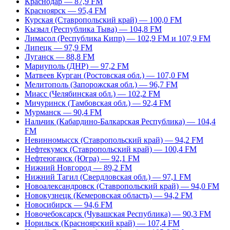
Краснодар — 87,9 FM
Красноярск — 95,4 FM
Курская (Ставропольский край) — 100,0 FM
Кызыл (Республика Тыва) — 104,8 FM
Лимасол (Республика Кипр) — 102,9 FM и 107,9 FM
Липецк — 97,9 FM
Луганск — 88,8 FM
Мариуполь (ДНР) — 97,2 FM
Матвеев Курган (Ростовская обл.) — 107,0 FM
Мелитополь (Запорожская обл.) — 96,7 FM
Миасс (Челябинская обл.) — 102,2 FM
Мичуринск (Тамбовская обл.) — 92,4 FM
Мурманск — 90,4 FM
Нальчик (Кабардино-Балкарская Республика) — 104,4
FM
Невинномысск (Ставропольский край) — 94,2 FM
Нефтекумск (Ставропольский край) — 100,4 FM
Нефтеюганск (Югра) — 92,1 FM
Нижний Новгород — 89,2 FM
Нижний Тагил (Свердловская обл.) — 97,1 FM
Новоалександровск (Ставропольский край) — 94,0 FM
Новокузнецк (Кемеровская область) — 94,2 FM
Новосибирск — 94,6 FM
Новочебоксарск (Чувашская Республика) — 90,3 FM
Норильск (Красноярский край) — 107,4 FM