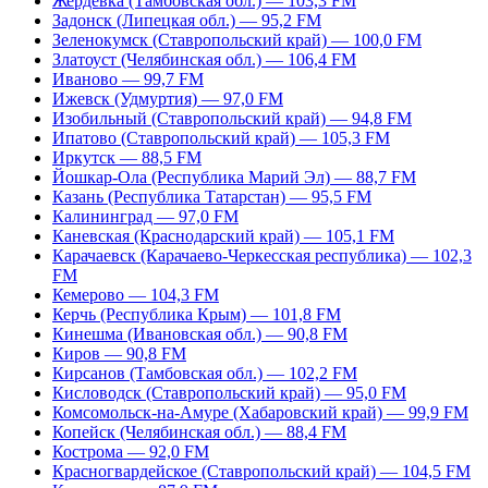
Жердевка (Тамбовская обл.) — 103,3 FM
Задонск (Липецкая обл.) — 95,2 FM
Зеленокумск (Ставропольский край) — 100,0 FM
Златоуст (Челябинская обл.) — 106,4 FM
Иваново — 99,7 FM
Ижевск (Удмуртия) — 97,0 FM
Изобильный (Ставропольский край) — 94,8 FM
Ипатово (Ставропольский край) — 105,3 FM
Иркутск — 88,5 FM
Йошкар-Ола (Республика Марий Эл) — 88,7 FM
Казань (Республика Татарстан) — 95,5 FM
Калининград — 97,0 FM
Каневская (Краснодарский край) — 105,1 FM
Карачаевск (Карачаево-Черкесская республика) — 102,3
FM
Кемерово — 104,3 FM
Керчь (Республика Крым) — 101,8 FM
Кинешма (Ивановская обл.) — 90,8 FM
Киров — 90,8 FM
Кирсанов (Тамбовская обл.) — 102,2 FM
Кисловодск (Ставропольский край) — 95,0 FM
Комсомольск-на-Амуре (Хабаровский край) — 99,9 FM
Копейск (Челябинская обл.) — 88,4 FM
Кострома — 92,0 FM
Красногвардейское (Ставропольский край) — 104,5 FM