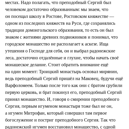
местах. Надо полагать, что преподобный Сергий был
человеком достаточно образованным: мы знаем, что
он посещал школу в Ростове, Ростовском княжестве —
одном из последних княжеств на Руси, где сохранялись
традиции домонгольского образования, то есть он был
знаком с житиями древних подвижников и понимал, что
городское монашество не располагает к аскезе. Ища
утешения о Господе для себя, он и выбрал радонежские
леса, достаточно отдалённые и глухие, чтобы начать своё
монашеское делание. Стоит обратить внимание ещё
на один момент: Троицкий монастырь основал мирянин,
ведь преподобный Сергий пришёл на Маковец, будучи ещё
Варфоломеем. Только после того как они с братом срубили
первую церковь, и брат покинул его, преподобный Сергий
принял монашество. И, говоря о смирении преподобного
Сергия, первым игуменом монастыря тоже был не он,
а игумен Митрофан, который совершил там первое
богослужение и постриг преподобного Сергия. Так что
радонежский игумен восстановил монашество, с одной