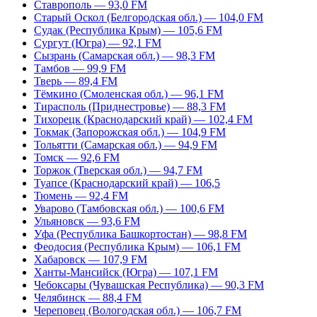
Ставрополь — 93,0 FM
Старый Оскол (Белгородская обл.) — 104,0 FM
Судак (Республика Крым) — 105,6 FM
Сургут (Югра) — 92,1 FM
Сызрань (Самарская обл.) — 98,3 FM
Тамбов — 99,9 FM
Тверь — 89,4 FM
Тёмкино (Смоленская обл.) — 96,1 FM
Тирасполь (Приднестровье) — 88,3 FM
Тихорецк (Краснодарский край) — 102,4 FM
Токмак (Запорожская обл.) — 104,9 FM
Тольятти (Самарская обл.) — 94,9 FM
Томск — 92,6 FM
Торжок (Тверская обл.) — 94,7 FM
Туапсе (Краснодарский край) — 106,5
Тюмень — 92,4 FM
Уварово (Тамбовская обл.) — 100,6 FM
Ульяновск — 93,6 FM
Уфа (Республика Башкортостан) — 98,8 FM
Феодосия (Республика Крым) — 106,1 FM
Хабаровск — 107,9 FM
Ханты-Мансийск (Югра) — 107,1 FM
Чебоксары (Чувашская Республика) — 90,3 FM
Челябинск — 88,4 FM
Череповец (Вологодская обл.) — 106,7 FM