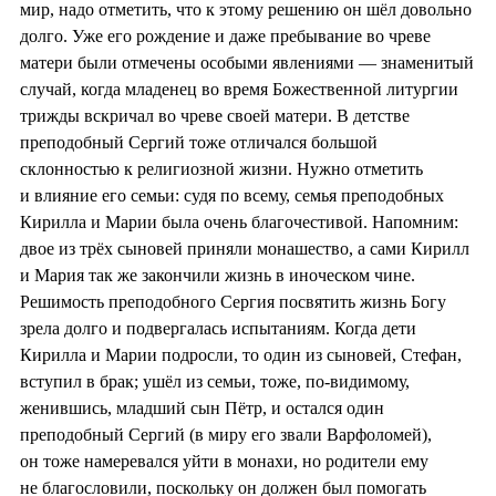
мир, надо отметить, что к этому решению он шёл довольно
долго. Уже его рождение и даже пребывание во чреве
матери были отмечены особыми явлениями — знаменитый
случай, когда младенец во время Божественной литургии
трижды вскричал во чреве своей матери. В детстве
преподобный Сергий тоже отличался большой
склонностью к религиозной жизни. Нужно отметить
и влияние его семьи: судя по всему, семья преподобных
Кирилла и Марии была очень благочестивой. Напомним:
двое из трёх сыновей приняли монашество, а сами Кирилл
и Мария так же закончили жизнь в иноческом чине.
Решимость преподобного Сергия посвятить жизнь Богу
зрела долго и подвергалась испытаниям. Когда дети
Кирилла и Марии подросли, то один из сыновей, Стефан,
вступил в брак; ушёл из семьи, тоже, по-видимому,
женившись, младший сын Пётр, и остался один
преподобный Сергий (в миру его звали Варфоломей),
он тоже намеревался уйти в монахи, но родители ему
не благословили, поскольку он должен был помогать