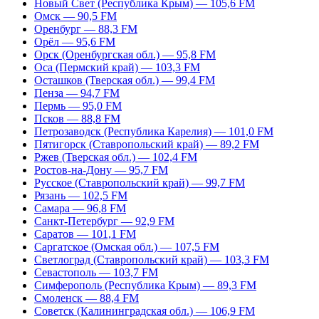
Новый Свет (Республика Крым) — 105,6 FM
Омск — 90,5 FM
Оренбург — 88,3 FM
Орёл — 95,6 FM
Орск (Оренбургская обл.) — 95,8 FM
Оса (Пермский край) — 103,3 FM
Осташков (Тверская обл.) — 99,4 FM
Пенза — 94,7 FM
Пермь — 95,0 FM
Псков — 88,8 FM
Петрозаводск (Республика Карелия) — 101,0 FM
Пятигорск (Ставропольский край) — 89,2 FM
Ржев (Тверская обл.) — 102,4 FM
Ростов-на-Дону — 95,7 FM
Русское (Ставропольский край) — 99,7 FM
Рязань — 102,5 FM
Самара — 96,8 FM
Санкт-Петербург — 92,9 FM
Саратов — 101,1 FM
Саргатское (Омская обл.) — 107,5 FM
Светлоград (Ставропольский край) — 103,3 FM
Севастополь — 103,7 FM
Симферополь (Республика Крым) — 89,3 FM
Смоленск — 88,4 FM
Советск (Калининградская обл.) — 106,9 FM