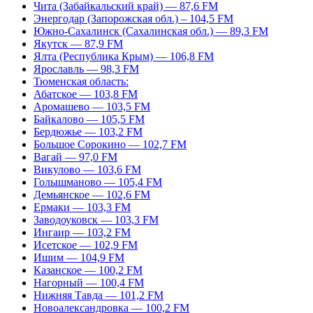
Чита (Забайкальский край) — 87,6 FM
Энергодар (Запорожская обл.) – 104,5 FM
Южно-Сахалинск (Сахалинская обл.) — 89,3 FM
Якутск — 87,9 FM
Ялта (Республика Крым) — 106,8 FM
Ярославль — 98,3 FM
Тюменская область:
Абатское — 103,8 FM
Аромашево — 103,5 FM
Байкалово — 105,5 FM
Бердюжье — 103,2 FM
Большое Сорокино — 102,7 FM
Вагай — 97,0 FM
Викулово — 103,6 FM
Голышманово — 105,4 FM
Демьянское — 102,6 FM
Ермаки — 103,3 FM
Заводоуковск — 103,3 FM
Ингаир — 103,2 FM
Исетское — 102,9 FM
Ишим — 104,9 FM
Казанское — 100,2 FM
Нагорный — 100,4 FM
Нижняя Тавда — 101,2 FM
Новоалександровка — 100,2 FM