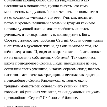
о значении преподобного Сергия Радонежского как
наставника в монашестве, нужно сказать, что само
монашество, как духовный опыт человека, основывается
на отношениях ученика и учителя. Учитель, постигая
потом и кровью, великими слезами и трудами какие-то
истины духовной жизни, может сообщить их потом
ученикам, и те сокращают путь восхождения к Богу.
Соответственно, преподобный Сергий, будучи очень ярким
и опытным в духовной жизни, дал очень многое тем, кто
шёл вслед за ним. И, видя их возрастание, он благословлял
их на основание собственных обителей. Так сложилась
школа преподобного Сергия. Люди, выходившие из неё,
оставляли своих учеников, и таким образом складывалась
настоящая аскетическая традиция, известная как традиция
преподобного Сергия Радонежского. Только около
тридцати монастырей основали его ученики, а что
говорить об учениках учеников, таких духовных «внуках»
преподобного Сергия? Их было ещё больше.