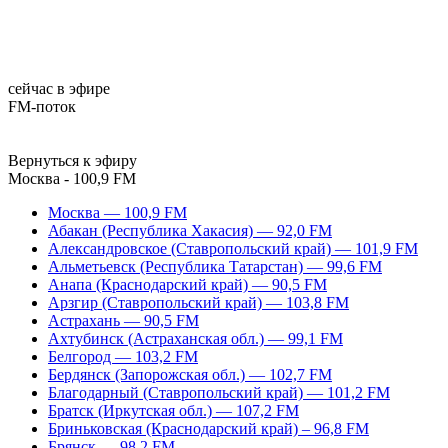
сейчас в эфире
FM-поток
Вернуться к эфиру
Москва - 100,9 FM
Москва — 100,9 FM
Абакан (Республика Хакасия) — 92,0 FM
Александровское (Ставропольский край) — 101,9 FM
Альметьевск (Республика Татарстан) — 99,6 FM
Анапа (Краснодарский край) — 90,5 FM
Арзгир (Ставропольский край) — 103,8 FM
Астрахань — 90,5 FM
Ахтубинск (Астраханская обл.) — 99,1 FM
Белгород — 103,2 FM
Бердянск (Запорожская обл.) — 102,7 FM
Благодарный (Ставропольский край) — 101,2 FM
Братск (Иркутская обл.) — 107,2 FM
Бриньковская (Краснодарский край) – 96,8 FM
Брянск — 98,2 FM