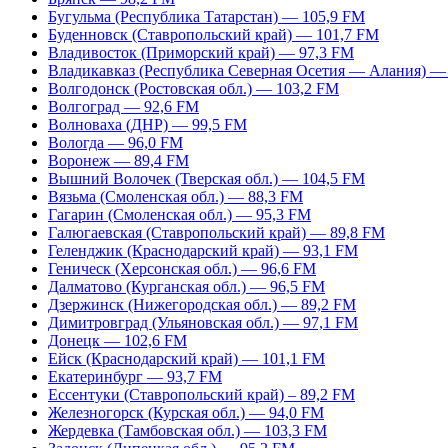
Бугульма (Республика Татарстан) — 105,9 FM
Буденновск (Ставропольский край) — 101,7 FM
Владивосток (Приморский край) — 97,3 FM
Владикавказ (Республика Северная Осетия — Алания) —
Волгодонск (Ростовская обл.) — 103,2 FM
Волгоград — 92,6 FM
Волноваха (ДНР) — 99,5 FM
Вологда — 96,0 FM
Воронеж — 89,4 FM
Вышний Волочек (Тверская обл.) — 104,5 FM
Вязьма (Смоленская обл.) — 88,3 FM
Гагарин (Смоленская обл.) — 95,3 FM
Галюгаевская (Ставропольский край) — 89,8 FM
Геленджик (Краснодарский край) — 93,1 FM
Геническ (Херсонская обл.) — 96,6 FM
Далматово (Курганская обл.) — 96,5 FM
Дзержинск (Нижегородская обл.) — 89,2 FM
Димитровград (Ульяновская обл.) — 97,1 FM
Донецк — 102,6 FM
Ейск (Краснодарский край) — 101,1 FM
Екатеринбург — 93,7 FM
Ессентуки (Ставропольский край) – 89,2 FM
Железногорск (Курская обл.) — 94,0 FM
Жердевка (Тамбовская обл.) — 103,3 FM