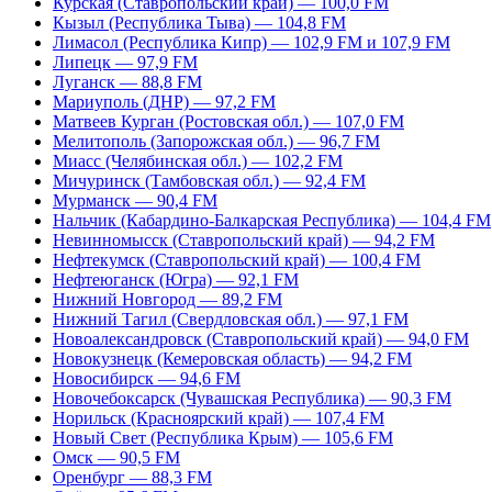
Курская (Ставропольский край) — 100,0 FM
Кызыл (Республика Тыва) — 104,8 FM
Лимасол (Республика Кипр) — 102,9 FM и 107,9 FM
Липецк — 97,9 FM
Луганск — 88,8 FM
Мариуполь (ДНР) — 97,2 FM
Матвеев Курган (Ростовская обл.) — 107,0 FM
Мелитополь (Запорожская обл.) — 96,7 FM
Миасс (Челябинская обл.) — 102,2 FM
Мичуринск (Тамбовская обл.) — 92,4 FM
Мурманск — 90,4 FM
Нальчик (Кабардино-Балкарская Республика) — 104,4 FM
Невинномысск (Ставропольский край) — 94,2 FM
Нефтекумск (Ставропольский край) — 100,4 FM
Нефтеюганск (Югра) — 92,1 FM
Нижний Новгород — 89,2 FM
Нижний Тагил (Свердловская обл.) — 97,1 FM
Новоалександровск (Ставропольский край) — 94,0 FM
Новокузнецк (Кемеровская область) — 94,2 FM
Новосибирск — 94,6 FM
Новочебоксарск (Чувашская Республика) — 90,3 FM
Норильск (Красноярский край) — 107,4 FM
Новый Свет (Республика Крым) — 105,6 FM
Омск — 90,5 FM
Оренбург — 88,3 FM