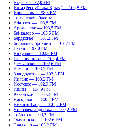
Якутск — 87,9 FM
Ялта (Республика Крым) — 106,8 FM
Ярославль — 98,3 FM
Тюменская область:
Абатское — 103,8 FM
Аромашево — 103,5 FM
Байкалово — 105,5 FM
Бердюжье — 103,2 FM
Большое Сорокино — 102,7 FM
Вагай — 97,0 FM
Викулово — 103,6 FM
Голышманово — 105,4 FM
Демьянское — 102,6 FM
Ермаки — 103,3 FM
Заводоуковск — 103,3 FM
Ингаир — 103,2 FM
Исетское — 102,9 FM
Ишим — 104,9 FM
Казанское — 100,2 FM
Нагорный — 100,4 FM
Нижняя Тавда — 101,2 FM
Новоалександровка — 100,2 FM
Тобольск — 98,3 FM
Омутинское — 102,6 FM
Сладково — 103,2 FM