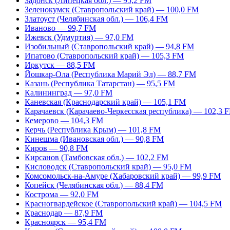
Задонск (Липецкая обл.) — 95,2 FM
Зеленокумск (Ставропольский край) — 100,0 FM
Златоуст (Челябинская обл.) — 106,4 FM
Иваново — 99,7 FM
Ижевск (Удмуртия) — 97,0 FM
Изобильный (Ставропольский край) — 94,8 FM
Ипатово (Ставропольский край) — 105,3 FM
Иркутск — 88,5 FM
Йошкар-Ола (Республика Марий Эл) — 88,7 FM
Казань (Республика Татарстан) — 95,5 FM
Калининград — 97,0 FM
Каневская (Краснодарский край) — 105,1 FM
Карачаевск (Карачаево-Черкесская республика) — 102,3 
Кемерово — 104,3 FM
Керчь (Республика Крым) — 101,8 FM
Кинешма (Ивановская обл.) — 90,8 FM
Киров — 90,8 FM
Кирсанов (Тамбовская обл.) — 102,2 FM
Кисловодск (Ставропольский край) — 95,0 FM
Комсомольск-на-Амуре (Хабаровский край) — 99,9 FM
Копейск (Челябинская обл.) — 88,4 FM
Кострома — 92,0 FM
Красногвардейское (Ставропольский край) — 104,5 FM
Краснодар — 87,9 FM
Красноярск — 95,4 FM