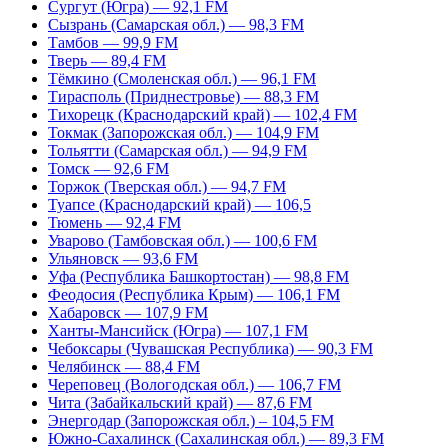
Сургут (Югра) — 92,1 FM
Сызрань (Самарская обл.) — 98,3 FM
Тамбов — 99,9 FM
Тверь — 89,4 FM
Тёмкино (Смоленская обл.) — 96,1 FM
Тирасполь (Приднестровье) — 88,3 FM
Тихорецк (Краснодарский край) — 102,4 FM
Токмак (Запорожская обл.) — 104,9 FM
Тольятти (Самарская обл.) — 94,9 FM
Томск — 92,6 FM
Торжок (Тверская обл.) — 94,7 FM
Туапсе (Краснодарский край) — 106,5
Тюмень — 92,4 FM
Уварово (Тамбовская обл.) — 100,6 FM
Ульяновск — 93,6 FM
Уфа (Республика Башкортостан) — 98,8 FM
Феодосия (Республика Крым) — 106,1 FM
Хабаровск — 107,9 FM
Ханты-Мансийск (Югра) — 107,1 FM
Чебоксары (Чувашская Республика) — 90,3 FM
Челябинск — 88,4 FM
Череповец (Вологодская обл.) — 106,7 FM
Чита (Забайкальский край) — 87,6 FM
Энергодар (Запорожская обл.) – 104,5 FM
Южно-Сахалинск (Сахалинская обл.) — 89,3 FM