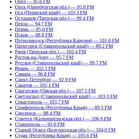
Орёл — 95,6 FM
Орск (Оренбургская обл.) — 95,8 FM
Оса (Пермский край) — 103,3 FM
Осташков (Тверская обл.) — 99,4 FM
Пенза — 94,7 FM
Пермь — 95,0 FM
Псков — 88,8 FM
Петрозаводск (Республика Карелия) — 101,0 FM
Пятигорск (Ставропольский край) — 89,2 FM
Ржев (Тверская обл.) — 102,4 FM
Ростов-на-Дону — 95,7 FM
Русское (Ставропольский край) — 99,7 FM
Рязань — 102,5 FM
Самара — 96,8 FM
Санкт-Петербург — 92,9 FM
Саратов — 101,1 FM
Саргатское (Омская обл.) — 107,5 FM
Светлоград (Ставропольский край) — 103,3 FM
Севастополь — 103,7 FM
Симферополь (Республика Крым) — 89,3 FM
Смоленск — 88,4 FM
Советск (Калининградская обл.) — 106,9 FM
Ставрополь — 93,0 FM
Старый Оскол (Белгородская обл.) — 104,0 FM
Судак (Республика Крым) — 105,6 FM