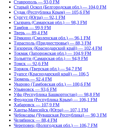
Ставрополь — 93,0 FM
Старый Оскол (Белгородская обл.) — 104,0 FM
Судак (Республика Крым) — 105,6 FM
Сургут (Югра) — 92,1 FM
Сызрань (Самарская обл.) — 98,3 FM
Тамбов — 99,9 FM
Тверь — 89,4 FM
Тёмкино (Смоленская обл.) — 96,1 FM
Тирасполь (Приднестровье) — 88,3 FM
Тихорецк (Краснодарский край) — 102,4 FM
Токмак (Запорожская обл.) — 104,9 FM
Тольятти (Самарская обл.) — 94,9 FM
Томск — 92,6 FM
Торжок (Тверская обл.) — 94,7 FM
Туапсе (Краснодарский край) — 106,5
Тюмень — 92,4 FM
Уварово (Тамбовская обл.) — 100,6 FM
Ульяновск — 93,6 FM
Уфа (Республика Башкортостан) — 98,8 FM
Феодосия (Республика Крым) — 106,1 FM
Хабаровск — 107,9 FM
Ханты-Мансийск (Югра) — 107,1 FM
Чебоксары (Чувашская Республика) — 90,3 FM
Челябинск — 88,4 FM
Череповец (Вологодская обл.) — 106,7 FM