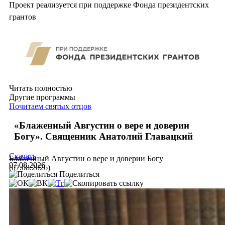
Проект реализуется при поддержке Фонда президентских
грантов
Читать полностью
Другие программы
Почитаем святых отцов
«Блаженный Августин о вере и доверии
Богу». Священник Анатолий Главацкий
Скачать
Блаженный Августин о вере и доверии Богу
07.08.2026
(07.08.2026)
Поделиться