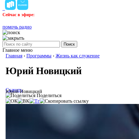
Сейчас в эфире:
помочь радио
Поиск
Главное меню
Главная
›
Программы
›
Жизнь как служение
Юрий Новицкий
Скачать
Юрий Новицкий
Поделиться