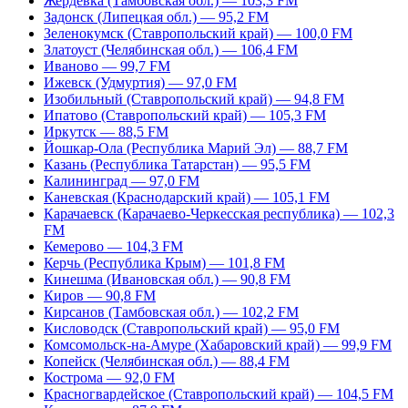
Жердевка (Тамбовская обл.) — 103,3 FM
Задонск (Липецкая обл.) — 95,2 FM
Зеленокумск (Ставропольский край) — 100,0 FM
Златоуст (Челябинская обл.) — 106,4 FM
Иваново — 99,7 FM
Ижевск (Удмуртия) — 97,0 FM
Изобильный (Ставропольский край) — 94,8 FM
Ипатово (Ставропольский край) — 105,3 FM
Иркутск — 88,5 FM
Йошкар-Ола (Республика Марий Эл) — 88,7 FM
Казань (Республика Татарстан) — 95,5 FM
Калининград — 97,0 FM
Каневская (Краснодарский край) — 105,1 FM
Карачаевск (Карачаево-Черкесская республика) — 102,3
FM
Кемерово — 104,3 FM
Керчь (Республика Крым) — 101,8 FM
Кинешма (Ивановская обл.) — 90,8 FM
Киров — 90,8 FM
Кирсанов (Тамбовская обл.) — 102,2 FM
Кисловодск (Ставропольский край) — 95,0 FM
Комсомольск-на-Амуре (Хабаровский край) — 99,9 FM
Копейск (Челябинская обл.) — 88,4 FM
Кострома — 92,0 FM
Красногвардейское (Ставропольский край) — 104,5 FM