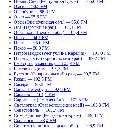
Новый Свет (Республика Крым) — 105,6 FM
Омск — 90,5 FM
Оренбург — 88,3 FM
Орёл — 95,6 FM
Орск (Оренбургская обл.) — 95,8 FM
Оса (Пермский край) — 103,3 FM
Осташков (Тверская обл.) — 99,4 FM
Пенза — 94,7 FM
Пермь — 95,0 FM
Псков — 88,8 FM
Петрозаводск (Республика Карелия) — 101,0 FM
Пятигорск (Ставропольский край) — 89,2 FM
Ржев (Тверская обл.) — 102,4 FM
Ростов-на-Дону — 95,7 FM
Русское (Ставропольский край) — 99,7 FM
Рязань — 102,5 FM
Самара — 96,8 FM
Санкт-Петербург — 92,9 FM
Саратов — 101,1 FM
Саргатское (Омская обл.) — 107,5 FM
Светлоград (Ставропольский край) — 103,3 FM
Севастополь — 103,7 FM
Симферополь (Республика Крым) — 89,3 FM
Смоленск — 88,4 FM
Советск (Калининградская обл.) — 106,9 FM