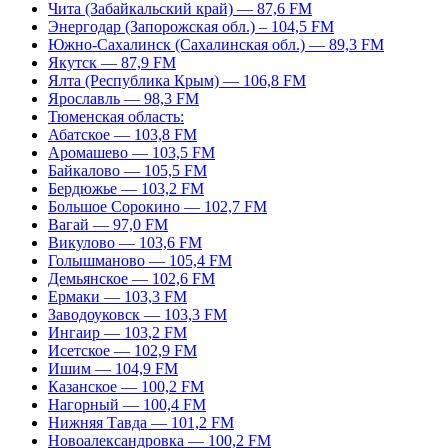
Чита (Забайкальский край) — 87,6 FM
Энергодар (Запорожская обл.) – 104,5 FM
Южно-Сахалинск (Сахалинская обл.) — 89,3 FM
Якутск — 87,9 FM
Ялта (Республика Крым) — 106,8 FM
Ярославль — 98,3 FM
Тюменская область:
Абатское — 103,8 FM
Аромашево — 103,5 FM
Байкалово — 105,5 FM
Бердюжье — 103,2 FM
Большое Сорокино — 102,7 FM
Вагай — 97,0 FM
Викулово — 103,6 FM
Голышманово — 105,4 FM
Демьянское — 102,6 FM
Ермаки — 103,3 FM
Заводоуковск — 103,3 FM
Ингаир — 103,2 FM
Исетское — 102,9 FM
Ишим — 104,9 FM
Казанское — 100,2 FM
Нагорный — 100,4 FM
Нижняя Тавда — 101,2 FM
Новоалександровка — 100,2 FM