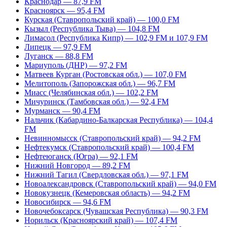
Краснодар — 87,9 FM
Красноярск — 95,4 FM
Курская (Ставропольский край) — 100,0 FM
Кызыл (Республика Тыва) — 104,8 FM
Лимасол (Республика Кипр) — 102,9 FM и 107,9 FM
Липецк — 97,9 FM
Луганск — 88,8 FM
Мариуполь (ДНР) — 97,2 FM
Матвеев Курган (Ростовская обл.) — 107,0 FM
Мелитополь (Запорожская обл.) — 96,7 FM
Миасс (Челябинская обл.) — 102,2 FM
Мичуринск (Тамбовская обл.) — 92,4 FM
Мурманск — 90,4 FM
Нальчик (Кабардино-Балкарская Республика) — 104,4
FM
Невинномысск (Ставропольский край) — 94,2 FM
Нефтекумск (Ставропольский край) — 100,4 FM
Нефтеюганск (Югра) — 92,1 FM
Нижний Новгород — 89,2 FM
Нижний Тагил (Свердловская обл.) — 97,1 FM
Новоалександровск (Ставропольский край) — 94,0 FM
Новокузнецк (Кемеровская область) — 94,2 FM
Новосибирск — 94,6 FM
Новочебоксарск (Чувашская Республика) — 90,3 FM
Норильск (Красноярский край) — 107,4 FM