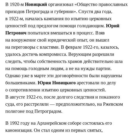
В 1920-м
Новицкий
организовал «Общество православных
приходов Петрограда и губернии». Спустя два года,
в 1922-м, началась кампания по изъятию церковных
ценностей под предлогом помощи голодающим.
Юрий
Петрович
попытался вмешаться в процесс. Взяв
на вооружение свой юридический опыт, он вышел
на переговоры с властями. В феврале 1922-го, казалось,
удалось достичь компромисса. Верующим разрешили
следить, чтобы собственность храмов действительно шла
на помощь голодным людям, а не на нужды партии.
Однако уже в марте эти договорённости были нарушены
большевиками.
Юрия Новицкого
арестовали по делу
о сопротивлении изъятию церковных ценностей.
В августе 1922-го, после долгого следствия и показного
суда, его расстреляли — предположительно, на Ржевском
полигоне под Петроградом.
В 1992 году на Архиерейском соборе состоялась его
канонизация. Он стал одним из первых святых,