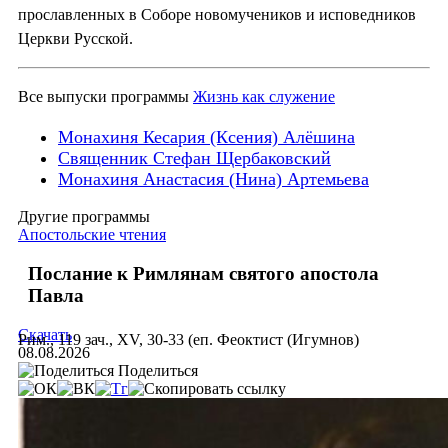
прославленных в Соборе новомучеников и исповедников
Церкви Русской.
Все выпуски программы
Жизнь как служение
Монахиня Кесария (Ксения) Алёшина
Священник Стефан Щербаковский
Монахиня Анастасия (Нина) Артемьева
Другие программы
Апостольские чтения
Послание к Римлянам святого апостола
Павла
Скачать
Рим., 119 зач., XV, 30-33 (еп. Феоктист (Игумнов)
08.08.2026
Поделиться