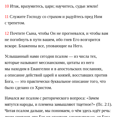
10
Итак, вразумитесь, цари; научитесь, судьи земли!
11
Служите Господу со страхом и радуйтесь пред Ним
с трепетом.
12
Почтите Сына, чтобы Он не прогневался, и чтобы вам
не погибнуть в пути вашем, ибо гнев Его возгорится
вскоре. Блаженны все, уповающие на Него.
Услышанный нами сегодня псалом — из числа тех,
которые называют мессианскими, цитаты из него
мы находим в Евангелии и в апостольских посланиях,
а описание действий царей и князей, восставших против
Бога, — это практически буквальное описание того, что
было сделано со Христом.
Начался же псалом с риторического вопроса: «Зачем
мятутся народы, и племена замышляют тщетное?» (Пс. 2:1).
Читая псалом дальше, мы понимаем, о чём здесь идёт речь:
люди считают, что Бог их угнетает, следовательно, от Бога