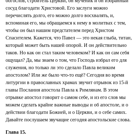
богослов, строитель Церкви, он мученик и он избранный
сосуд благодати Христовой. Его заслуги можно
перечислять долго, его можно долго восхвалять, и,
вспоминая его, мы обращаемся к нему в молитвах с тем,
чтобы он был нашим предстателем перед Христом
Спасителем. Кажется, что Павел — это некая глыба, титан,
который может быть нашей опорой. И он действительно
таков. Но как он стал таким человеком? И как он сам себя
ощущал? Да, мы знаем о том, что Господь избрал его для
служения, но только ли это сделало Павла великим
апостолом? Или же было что-то ещё? Сегодня во время
литургии в православных храмах звучит отрывок из 15-й
главы Послания апостола Павла к Римлянам. В этом
отрывке апостол говорит о самом себе, и из его слов мы
можем сделать крайне важные выводы и об апостоле, и о
действии благодати Божией, и о Церкви, и о себе самих.
Давайте послушаем звучащие сегодня апостольские слова.
Глава 15.