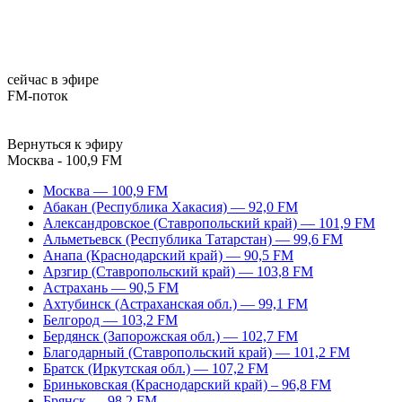
сейчас в эфире
FM-поток
Вернуться к эфиру
Москва - 100,9 FM
Москва — 100,9 FM
Абакан (Республика Хакасия) — 92,0 FM
Александровское (Ставропольский край) — 101,9 FM
Альметьевск (Республика Татарстан) — 99,6 FM
Анапа (Краснодарский край) — 90,5 FM
Арзгир (Ставропольский край) — 103,8 FM
Астрахань — 90,5 FM
Ахтубинск (Астраханская обл.) — 99,1 FM
Белгород — 103,2 FM
Бердянск (Запорожская обл.) — 102,7 FM
Благодарный (Ставропольский край) — 101,2 FM
Братск (Иркутская обл.) — 107,2 FM
Бриньковская (Краснодарский край) – 96,8 FM
Брянск — 98,2 FM