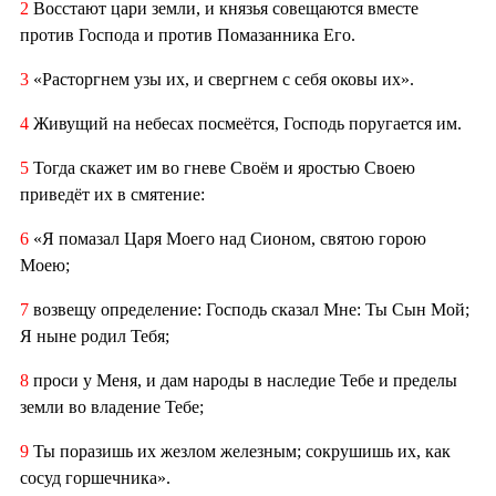
2
Восстают цари земли, и князья совещаются вместе
против Господа и против Помазанника Его.
3
«Расторгнем узы их, и свергнем с себя оковы их».
4
Живущий на небесах посмеётся, Господь поругается им.
5
Тогда скажет им во гневе Своём и яростью Своею
приведёт их в смятение:
6
«Я помазал Царя Моего над Сионом, святою горою
Моею;
7
возвещу определение: Господь сказал Мне: Ты Сын Мой;
Я ныне родил Тебя;
8
проси у Меня, и дам народы в наследие Тебе и пределы
земли во владение Тебе;
9
Ты поразишь их жезлом железным; сокрушишь их, как
сосуд горшечника».