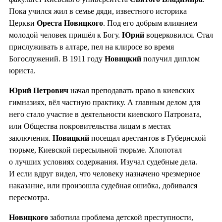
Пока учился жил в семье дяди, известного историка
Церкви
Ореста Новицкого
. Под его добрым влиянием
молодой человек пришёл к Богу.
Юрий
воцерковился. Стал
прислуживать в алтаре, пел на клиросе во время
Богослужений. В 1911 году
Новицкий
получил диплом
юриста.
Юрий Петрович
начал преподавать право в киевских
гимназиях, вёл частную практику. А главным делом для
него стало участие в деятельности киевского Патроната,
или Общества покровительства лицам в местах
заключения.
Новицкий
посещал арестантов в Губернской
тюрьме, Киевской пересыльной тюрьме. Хлопотал
о лучших условиях содержания. Изучал судебные дела.
И если вдруг видел, что человеку назначено чрезмерное
наказание, или произошла судебная ошибка, добивался
пересмотра.
Новицкого
заботила проблема детской преступности,