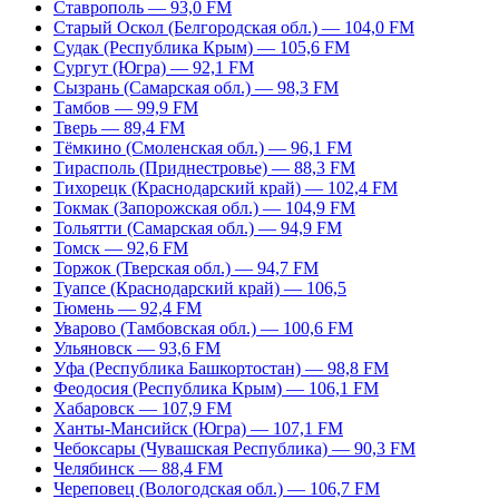
Ставрополь — 93,0 FM
Старый Оскол (Белгородская обл.) — 104,0 FM
Судак (Республика Крым) — 105,6 FM
Сургут (Югра) — 92,1 FM
Сызрань (Самарская обл.) — 98,3 FM
Тамбов — 99,9 FM
Тверь — 89,4 FM
Тёмкино (Смоленская обл.) — 96,1 FM
Тирасполь (Приднестровье) — 88,3 FM
Тихорецк (Краснодарский край) — 102,4 FM
Токмак (Запорожская обл.) — 104,9 FM
Тольятти (Самарская обл.) — 94,9 FM
Томск — 92,6 FM
Торжок (Тверская обл.) — 94,7 FM
Туапсе (Краснодарский край) — 106,5
Тюмень — 92,4 FM
Уварово (Тамбовская обл.) — 100,6 FM
Ульяновск — 93,6 FM
Уфа (Республика Башкортостан) — 98,8 FM
Феодосия (Республика Крым) — 106,1 FM
Хабаровск — 107,9 FM
Ханты-Мансийск (Югра) — 107,1 FM
Чебоксары (Чувашская Республика) — 90,3 FM
Челябинск — 88,4 FM
Череповец (Вологодская обл.) — 106,7 FM