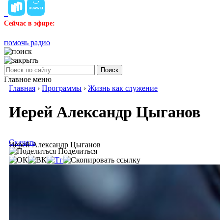
Сейчас в эфире:
помочь радио
Поиск
Главное меню
Главная
›
Программы
›
Жизнь как служение
Иерей Александр Цыганов
Скачать
Иерей Александр Цыганов
Поделиться