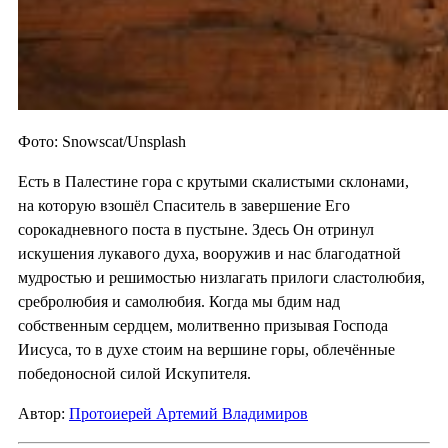
Фото: Snowscat/Unsplash
Есть в Палестине гора с крутыми скалистыми склонами,
на которую взошёл Спаситель в завершение Его
сорокадневного поста в пустыне. Здесь Он отринул
искушения лукавого духа, вооружив и нас благодатной
мудростью и решимостью низлагать прилоги сластолюбия,
сребролюбия и самолюбия. Когда мы бдим над
собственным сердцем, молитвенно призывая Господа
Иисуса, то в духе стоим на вершине горы, облечённые
победоносной силой Искупителя.
Автор:
Протоиерей Артемий Владимиров