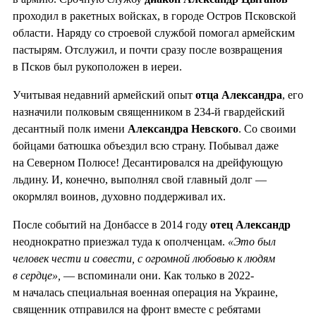
проходил в ракетных войсках, в городе Остров Псковской
области. Наряду со строевой службой помогал армейским
пастырям. Отслужил, и почти сразу после возвращения
в Псков был рукоположен в иереи.
Учитывая недавний армейский опыт
отца Александра
, его
назначили полковым священником в 234-й гвардейский
десантный полк имени
Александра Невского
. Со своими
бойцами батюшка объездил всю страну. Побывал даже
на Северном Полюсе! Десантировался на дрейфующую
льдину. И, конечно, выполнял свой главный долг —
окормлял воинов, духовно поддерживал их.
После событий на Донбассе в 2014 году
отец Александр
неоднократно приезжал туда к ополченцам.
«Это был
человек чести и совести, с огромной любовью к людям
в сердце»,
— вспоминали они. Как только в 2022-
м началась специальная военная операция на Украине,
священник отправился на фронт вместе с ребятами