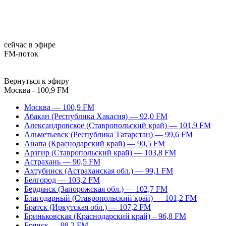
сейчас в эфире
FM-поток
Вернуться к эфиру
Москва - 100,9 FM
Москва — 100,9 FM
Абакан (Республика Хакасия) — 92,0 FM
Александровское (Ставропольский край) — 101,9 FM
Альметьевск (Республика Татарстан) — 99,6 FM
Анапа (Краснодарский край) — 90,5 FM
Арзгир (Ставропольский край) — 103,8 FM
Астрахань — 90,5 FM
Ахтубинск (Астраханская обл.) — 99,1 FM
Белгород — 103,2 FM
Бердянск (Запорожская обл.) — 102,7 FM
Благодарный (Ставропольский край) — 101,2 FM
Братск (Иркутская обл.) — 107,2 FM
Бриньковская (Краснодарский край) – 96,8 FM
Брянск — 98,2 FM