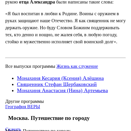
рукою
отца Александра
были написаны такие слова:
«Я был воспитан в любви к Родине. Воины с оружием в
руках защищают наше Отечество. Я как священник не могу
держать оружие. Но буду Словом Божиим поддерживать
тех, кто денно и нощно, не жалея себя, в любую погоду,
стойко и мужественно исполняет свой воинский долг».
Все выпуски программы
Жизнь как служение
Монахиня Кесария (Ксения) Алёшина
Священник Стефан Щербаковский
Монахиня Анастасия (Нина) Артемьева
Другие программы
География ВЕРЫ
Москва. Путешествие по городу
Скачать
Москва. Путешествие по городу