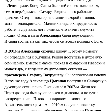
в Ленинграде. Когда
Саша
был ещё совсем маленьким,
семья перебралась в Самару. Родители его работали
врачами. Отец — доктор на станции скорой помощи,
мать — эндокринолог. Мальчик видел их преданность
работе, и с детских лет понимал, что значит служить
людям. Отец, и мать
Александра
были верующими.
И сына воспитывали так, чтобы он всегда помнил о Боге.
В 2003-м
Александр
окончил школу. К этому моменту
он определился с будущим. Решил поступать в духовную
семинарию. Вместе с мамой поехал в самарский Иверский
монастырь, к тогдашнему духовнику обители —
протоиерею Стефану Вахрушеву
. Он благословил юношу.
В том же году
Александр Цыганов
поступил в Самарскую
духовную семинарию. Окончил её в 2007-м. Женился.
Через два года был рукоположен в диаконы, и получил
распределение в Псков — клириком псковского
Архангельского храма. А в 2010-м получил повестку
в армию. Срочную службу
диакон Александр Цыганов