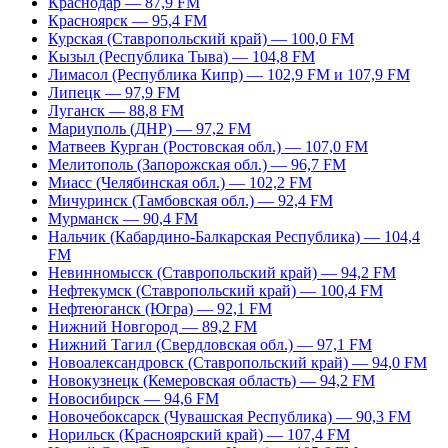
Краснодар — 87,9 FM
Красноярск — 95,4 FM
Курская (Ставропольский край) — 100,0 FM
Кызыл (Республика Тыва) — 104,8 FM
Лимасол (Республика Кипр) — 102,9 FM и 107,9 FM
Липецк — 97,9 FM
Луганск — 88,8 FM
Мариуполь (ДНР) — 97,2 FM
Матвеев Курган (Ростовская обл.) — 107,0 FM
Мелитополь (Запорожская обл.) — 96,7 FM
Миасс (Челябинская обл.) — 102,2 FM
Мичуринск (Тамбовская обл.) — 92,4 FM
Мурманск — 90,4 FM
Нальчик (Кабардино-Балкарская Республика) — 104,4
FM
Невинномысск (Ставропольский край) — 94,2 FM
Нефтекумск (Ставропольский край) — 100,4 FM
Нефтеюганск (Югра) — 92,1 FM
Нижний Новгород — 89,2 FM
Нижний Тагил (Свердловская обл.) — 97,1 FM
Новоалександровск (Ставропольский край) — 94,0 FM
Новокузнецк (Кемеровская область) — 94,2 FM
Новосибирск — 94,6 FM
Новочебоксарск (Чувашская Республика) — 90,3 FM
Норильск (Красноярский край) — 107,4 FM