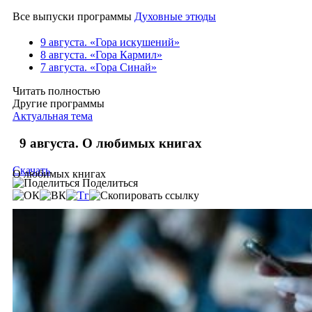
Все выпуски программы
Духовные этюды
9 августа. «Гора искушений»
8 августа. «Гора Кармил»
7 августа. «Гора Синай»
Читать полностью
Другие программы
Актуальная тема
9 августа. О любимых книгах
Скачать
О любимых книгах
Поделиться