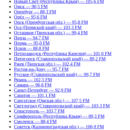
Новый Свет (Республика Крым) — 105,6 FM
Омск — 90,5 FM
Оренбург — 88,3 FM
Орёл — 95,6 FM
Орск (Оренбургская обл.) — 95,8 FM
Оса (Пермский край) — 103,3 FM
Осташков (Тверская обл.) — 99,4 FM
Пенза — 94,7 FM
Пермь — 95,0 FM
Псков — 88,8 FM
Петрозаводск (Республика Карелия) — 101,0 FM
Пятигорск (Ставропольский край) — 89,2 FM
Ржев (Тверская обл.) — 102,4 FM
Ростов-на-Дону — 95,7 FM
Русское (Ставропольский край) — 99,7 FM
Рязань — 102,5 FM
Самара — 96,8 FM
Санкт-Петербург — 92,9 FM
Саратов — 101,1 FM
Саргатское (Омская обл.) — 107,5 FM
Светлоград (Ставропольский край) — 103,3 FM
Севастополь — 103,7 FM
Симферополь (Республика Крым) — 89,3 FM
Смоленск — 88,4 FM
Советск (Калининградская обл.) — 106,9 FM