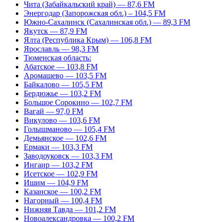
Чита (Забайкальский край) — 87,6 FM
Энергодар (Запорожская обл.) – 104,5 FM
Южно-Сахалинск (Сахалинская обл.) — 89,3 FM
Якутск — 87,9 FM
Ялта (Республика Крым) — 106,8 FM
Ярославль — 98,3 FM
Тюменская область:
Абатское — 103,8 FM
Аромашево — 103,5 FM
Байкалово — 105,5 FM
Бердюжье — 103,2 FM
Большое Сорокино — 102,7 FM
Вагай — 97,0 FM
Викулово — 103,6 FM
Голышманово — 105,4 FM
Демьянское — 102,6 FM
Ермаки — 103,3 FM
Заводоуковск — 103,3 FM
Ингаир — 103,2 FM
Исетское — 102,9 FM
Ишим — 104,9 FM
Казанское — 100,2 FM
Нагорный — 100,4 FM
Нижняя Тавда — 101,2 FM
Новоалександровка — 100,2 FM