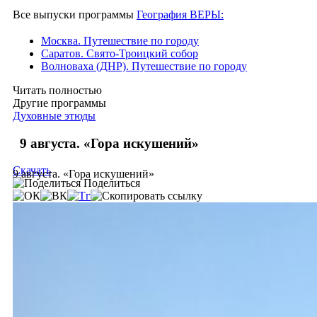
Все выпуски программы
География ВЕРЫ:
Москва. Путешествие по городу
Саратов. Свято-Троицкий собор
Волноваха (ДНР). Путешествие по городу
Читать полностью
Другие программы
Духовные этюды
9 августа. «Гора искушений»
Скачать
9 августа. «Гора искушений»
Поделиться