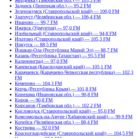
Жердевка (Тамбовская обл.) — 103,3 FM
Задонск (Липецкая обл.) — 95,2 FM
Зеленокумск (Ставропольский край) — 100,0 FM
Златоуст (Челябинская обл.) — 106,4 FM
Иваново — 99,7 FM
Ижевск (Удмуртия) — 97,0 FM
Изобильный (Ставропольский край) — 94,8 FM
Ипатово (Ставропольский край) — 105,3 FM
Иркутск — 88,5 FM
Йошкар-Ола (Республика Марий Эл) — 88,7 FM
Казань (Республика Татарстан) — 95,5 FM
Калининград — 97,0 FM
Каневская (Краснодарский край) — 105,1 FM
Карачаевск (Карачаево-Черкесская республика) — 102,3
FM
Кемерово — 104,3 FM
Керчь (Республика Крым) — 101,8 FM
Кинешма (Ивановская обл.) — 90,8 FM
Киров — 90,8 FM
Кирсанов (Тамбовская обл.) — 102,2 FM
Кисловодск (Ставропольский край) — 95,0 FM
Комсомольск-на-Амуре (Хабаровский край) — 99,9 FM
Копейск (Челябинская обл.) — 88,4 FM
Кострома — 92,0 FM
Красногвардейское (Ставропольский край) — 104,5 FM