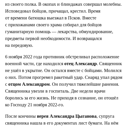
из своего полка. В окопах и блиндажах совершал молебны.
Исповедовал бойцов, причащал, крестил. Время
от времени батюшка выезжал в Псков. Вместе
с прихожанами своего храма собирал для бойцов
гуманитарную помощь — лекарства, обмундирование,
предметы первой необходимости. И возвращался
на передовую.
6 ноября 2022 года противник обстреливал расположение
военной части, где находился
отец Александр
. Священник
не ушёл в укрытие. Он остался вместе с бойцами. Молился
о них. Потом прогремел ракетный удар. Снаряд упал рядом
с
отцом Александром
. Он получил тяжелейшие ранения.
Священника увезли в госпиталь. Две недели врачи
боролись за его жизнь. Не приходя в сознание, он отошёл
ко Господу 21 ноября 2022-го.
После кончины
иерея Александра Цыганова
, супруга
священника нашла в его документах лист бумаги. На нём