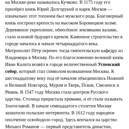
на Москве-реке называлось Кучково. В 1175 году его
приобрёл князь Юрий Долгорукий и нарек Москов —
изначально этот топоним был мужского рода. Благоверный
князь построил крепость на высоком Боровицком холме.
Деревянное укрепление, обнесённое земляными валами,
стало основой будущего кремля. Каменное строительство в
городе началось в начале четырнадцатого века.
Митрополит Пётр перенес тогда святительскую кафедру из
Владимира в Москву. По его благословению великий князь
Иван Калита возвёл в городе величественный
Успенский
собор
, который стал символом возвышения Москвы. К
шестнадцатому веку под её началом объединились Нижний
и Великий Новгород, Муром и Тверь, Псков, Смоленск и
Рязань. В 1547 году Москва стала центром Русского
царства. Столица прирастала храмами, и её стали называть
Златоглавой. В начале семнадцатого столетия Москву
захватили польские интервенты. В 1612 году народное
ополчение освободило город. Здесь венчался на царство
Михаил Романов — первый представитель династии,