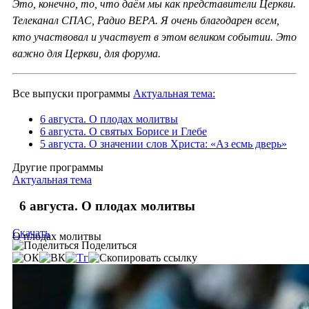
Это, конечно, то, что даём мы как представители Церкви.
Телеканал СПАС, Радио ВЕРА. Я очень благодарен всем,
кто участвовал и участвует в этом великом событии. Это
важно для Церкви, для форума.
Все выпуски программы
Актуальная тема:
6 августа. О плодах молитвы
6 августа. О святых Борисе и Глебе
5 августа. О значении слов Христа: «Аз есмь дверь»
Другие программы
Актуальная тема
6 августа. О плодах молитвы
Скачать
О плодах молитвы
Поделиться