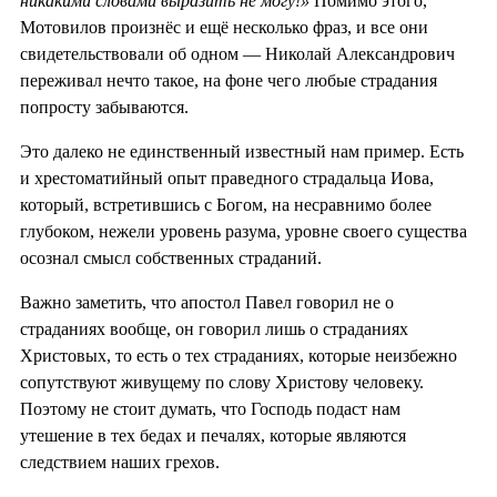
никакими словами выразить не могу!»
Помимо этого,
Мотовилов произнёс и ещё несколько фраз, и все они
свидетельствовали об одном — Николай Александрович
переживал нечто такое, на фоне чего любые страдания
попросту забываются.
Это далеко не единственный известный нам пример. Есть
и хрестоматийный опыт праведного страдальца Иова,
который, встретившись с Богом, на несравнимо более
глубоком, нежели уровень разума, уровне своего существа
осознал смысл собственных страданий.
Важно заметить, что апостол Павел говорил не о
страданиях вообще, он говорил лишь о страданиях
Христовых, то есть о тех страданиях, которые неизбежно
сопутствуют живущему по слову Христову человеку.
Поэтому не стоит думать, что Господь подаст нам
утешение в тех бедах и печалях, которые являются
следствием наших грехов.