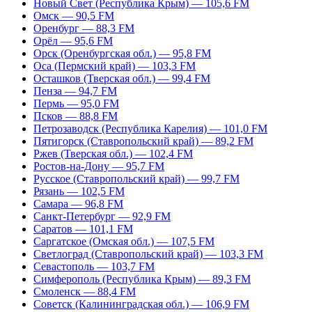
Новый Свет (Республика Крым) — 105,6 FM
Омск — 90,5 FM
Оренбург — 88,3 FM
Орёл — 95,6 FM
Орск (Оренбургская обл.) — 95,8 FM
Оса (Пермский край) — 103,3 FM
Осташков (Тверская обл.) — 99,4 FM
Пенза — 94,7 FM
Пермь — 95,0 FM
Псков — 88,8 FM
Петрозаводск (Республика Карелия) — 101,0 FM
Пятигорск (Ставропольский край) — 89,2 FM
Ржев (Тверская обл.) — 102,4 FM
Ростов-на-Дону — 95,7 FM
Русское (Ставропольский край) — 99,7 FM
Рязань — 102,5 FM
Самара — 96,8 FM
Санкт-Петербург — 92,9 FM
Саратов — 101,1 FM
Саргатское (Омская обл.) — 107,5 FM
Светлоград (Ставропольский край) — 103,3 FM
Севастополь — 103,7 FM
Симферополь (Республика Крым) — 89,3 FM
Смоленск — 88,4 FM
Советск (Калининградская обл.) — 106,9 FM