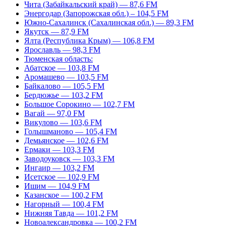
Чита (Забайкальский край) — 87,6 FM
Энергодар (Запорожская обл.) – 104,5 FM
Южно-Сахалинск (Сахалинская обл.) — 89,3 FM
Якутск — 87,9 FM
Ялта (Республика Крым) — 106,8 FM
Ярославль — 98,3 FM
Тюменская область:
Абатское — 103,8 FM
Аромашево — 103,5 FM
Байкалово — 105,5 FM
Бердюжье — 103,2 FM
Большое Сорокино — 102,7 FM
Вагай — 97,0 FM
Викулово — 103,6 FM
Голышманово — 105,4 FM
Демьянское — 102,6 FM
Ермаки — 103,3 FM
Заводоуковск — 103,3 FM
Ингаир — 103,2 FM
Исетское — 102,9 FM
Ишим — 104,9 FM
Казанское — 100,2 FM
Нагорный — 100,4 FM
Нижняя Тавда — 101,2 FM
Новоалександровка — 100,2 FM