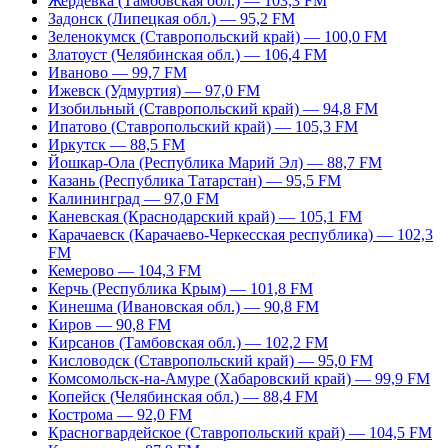
Жердевка (Тамбовская обл.) — 103,3 FM
Задонск (Липецкая обл.) — 95,2 FM
Зеленокумск (Ставропольский край) — 100,0 FM
Златоуст (Челябинская обл.) — 106,4 FM
Иваново — 99,7 FM
Ижевск (Удмуртия) — 97,0 FM
Изобильный (Ставропольский край) — 94,8 FM
Ипатово (Ставропольский край) — 105,3 FM
Иркутск — 88,5 FM
Йошкар-Ола (Республика Марий Эл) — 88,7 FM
Казань (Республика Татарстан) — 95,5 FM
Калининград — 97,0 FM
Каневская (Краснодарский край) — 105,1 FM
Карачаевск (Карачаево-Черкесская республика) — 102,3
FM
Кемерово — 104,3 FM
Керчь (Республика Крым) — 101,8 FM
Кинешма (Ивановская обл.) — 90,8 FM
Киров — 90,8 FM
Кирсанов (Тамбовская обл.) — 102,2 FM
Кисловодск (Ставропольский край) — 95,0 FM
Комсомольск-на-Амуре (Хабаровский край) — 99,9 FM
Копейск (Челябинская обл.) — 88,4 FM
Кострома — 92,0 FM
Красногвардейское (Ставропольский край) — 104,5 FM