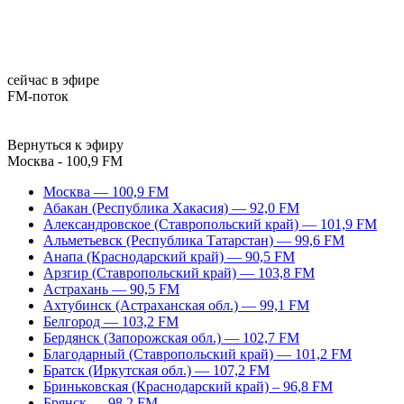
сейчас в эфире
FM-поток
Вернуться к эфиру
Москва - 100,9 FM
Москва — 100,9 FM
Абакан (Республика Хакасия) — 92,0 FM
Александровское (Ставропольский край) — 101,9 FM
Альметьевск (Республика Татарстан) — 99,6 FM
Анапа (Краснодарский край) — 90,5 FM
Арзгир (Ставропольский край) — 103,8 FM
Астрахань — 90,5 FM
Ахтубинск (Астраханская обл.) — 99,1 FM
Белгород — 103,2 FM
Бердянск (Запорожская обл.) — 102,7 FM
Благодарный (Ставропольский край) — 101,2 FM
Братск (Иркутская обл.) — 107,2 FM
Бриньковская (Краснодарский край) – 96,8 FM
Брянск — 98,2 FM