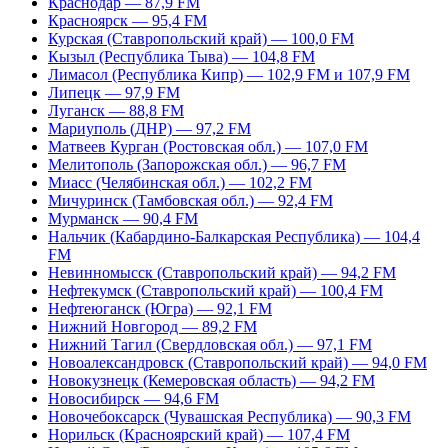
Краснодар — 87,9 FM
Красноярск — 95,4 FM
Курская (Ставропольский край) — 100,0 FM
Кызыл (Республика Тыва) — 104,8 FM
Лимасол (Республика Кипр) — 102,9 FM и 107,9 FM
Липецк — 97,9 FM
Луганск — 88,8 FM
Мариуполь (ДНР) — 97,2 FM
Матвеев Курган (Ростовская обл.) — 107,0 FM
Мелитополь (Запорожская обл.) — 96,7 FM
Миасс (Челябинская обл.) — 102,2 FM
Мичуринск (Тамбовская обл.) — 92,4 FM
Мурманск — 90,4 FM
Нальчик (Кабардино-Балкарская Республика) — 104,4
FM
Невинномысск (Ставропольский край) — 94,2 FM
Нефтекумск (Ставропольский край) — 100,4 FM
Нефтеюганск (Югра) — 92,1 FM
Нижний Новгород — 89,2 FM
Нижний Тагил (Свердловская обл.) — 97,1 FM
Новоалександровск (Ставропольский край) — 94,0 FM
Новокузнецк (Кемеровская область) — 94,2 FM
Новосибирск — 94,6 FM
Новочебоксарск (Чувашская Республика) — 90,3 FM
Норильск (Красноярский край) — 107,4 FM