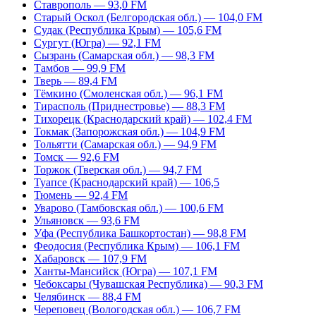
Ставрополь — 93,0 FM
Старый Оскол (Белгородская обл.) — 104,0 FM
Судак (Республика Крым) — 105,6 FM
Сургут (Югра) — 92,1 FM
Сызрань (Самарская обл.) — 98,3 FM
Тамбов — 99,9 FM
Тверь — 89,4 FM
Тёмкино (Смоленская обл.) — 96,1 FM
Тирасполь (Приднестровье) — 88,3 FM
Тихорецк (Краснодарский край) — 102,4 FM
Токмак (Запорожская обл.) — 104,9 FM
Тольятти (Самарская обл.) — 94,9 FM
Томск — 92,6 FM
Торжок (Тверская обл.) — 94,7 FM
Туапсе (Краснодарский край) — 106,5
Тюмень — 92,4 FM
Уварово (Тамбовская обл.) — 100,6 FM
Ульяновск — 93,6 FM
Уфа (Республика Башкортостан) — 98,8 FM
Феодосия (Республика Крым) — 106,1 FM
Хабаровск — 107,9 FM
Ханты-Мансийск (Югра) — 107,1 FM
Чебоксары (Чувашская Республика) — 90,3 FM
Челябинск — 88,4 FM
Череповец (Вологодская обл.) — 106,7 FM