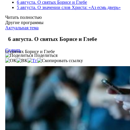
6 августа. О святых Борисе и Глебе
5 августа. О значении слов Христа: «Аз есмь дверь»
Читать полностью
Другие программы
Актуальная тема
6 августа. О святых Борисе и Глебе
Скачать
О святых Борисе и Глебе
Поделиться