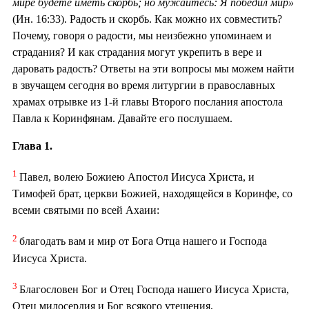
мире будете иметь скорбь; но мужайтесь: Я победил мир»
(Ин. 16:33). Радость и скорбь. Как можно их совместить?
Почему, говоря о радости, мы неизбежно упоминаем и
страдания? И как страдания могут укрепить в вере и
даровать радость? Ответы на эти вопросы мы можем найти
в звучащем сегодня во время литургии в православных
храмах отрывке из 1-й главы Второго послания апостола
Павла к Коринфянам. Давайте его послушаем.
Глава 1.
1
Павел, волею Божиею Апостол Иисуса Христа, и
Тимофей брат, церкви Божией, находящейся в Коринфе, со
всеми святыми по всей Ахаии:
2
благодать вам и мир от Бога Отца нашего и Господа
Иисуса Христа.
3
Благословен Бог и Отец Господа нашего Иисуса Христа,
Отец милосердия и Бог всякого утешения,