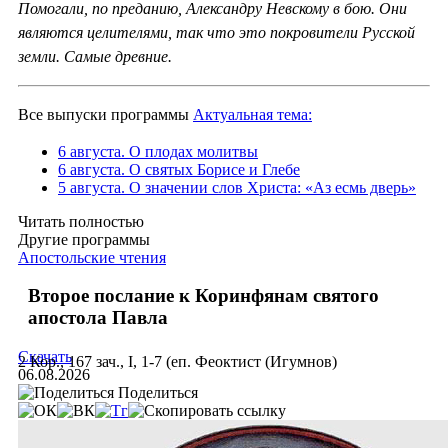
Помогали, по преданию, Александру Невскому в бою. Они
являются целителями, так что это покровители Русской
земли. Самые древние.
Все выпуски программы
Актуальная тема:
6 августа. О плодах молитвы
6 августа. О святых Борисе и Глебе
5 августа. О значении слов Христа: «Аз есмь дверь»
Читать полностью
Другие программы
Апостольские чтения
Второе послание к Коринфянам святого
апостола Павла
Скачать
2 Кор., 167 зач., I, 1-7 (еп. Феоктист (Игумнов)
06.08.2026
Поделиться