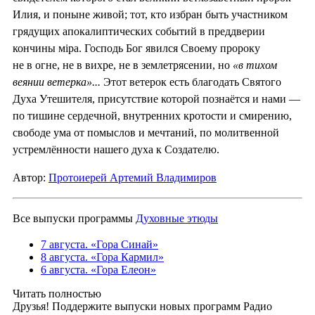
Илия, и поныне живой; тот, кто избран быть участником
грядущих апокалиптических событий в преддверии
кончины мiра. Господь Бог явился Своему пророку
не в огне, не в вихре, не в землетрясении, но
«в тихом
веянии ветерка»...
Этот ветерок есть благодать Святого
Духа Утешителя, присутствие которой познаётся и нами —
по тишине сердечной, внутренних кротости и смирению,
свободе ума от помыслов и мечтаний, по молитвенной
устремлённости нашего духа к Создателю.
Автор:
Протоиерей Артемий Владимиров
Все выпуски программы
Духовные этюды
7 августа. «Гора Синай»
8 августа. «Гора Кармил»
6 августа. «Гора Елеон»
Читать полностью
Друзья! Поддержите выпуски новых программ Радио