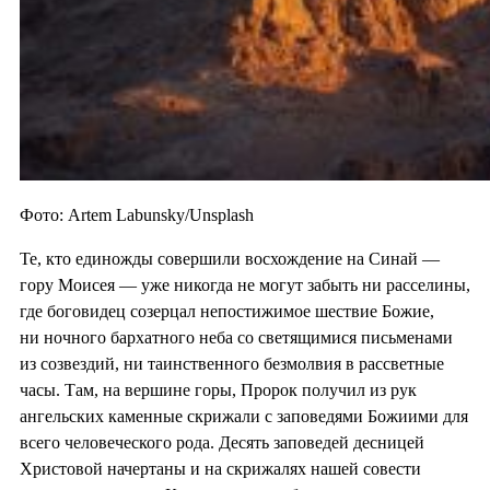
Фото: Artem Labunsky/Unsplash
Те, кто единожды совершили восхождение на Синай —
гору Моисея — уже никогда не могут забыть ни расселины,
где боговидец созерцал непостижимое шествие Божие,
ни ночного бархатного неба со светящимися письменами
из созвездий, ни таинственного безмолвия в рассветные
часы. Там, на вершине горы, Пророк получил из рук
ангельских каменные скрижали с заповедями Божиими для
всего человеческого рода. Десять заповедей десницей
Христовой начертаны и на скрижалях нашей совести