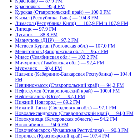
Краснодар — 87,9 FM
Красноярск — 95,4 FM
Курская (Ставропольский край) — 100,0 FM
Кызыл (Республика Тыва) — 104,8 FM
Лимасол (Республика Кипр) — 102,9 FM и 107,9 FM
Липецк — 97,9 FM
Луганск — 88,8 FM
Мариуполь (ДНР) — 97,2 FM
Матвеев Курган (Ростовская обл.) — 107,0 FM
Мелитополь (Запорожская обл.) — 96,7 FM
Миасс (Челябинская обл.) — 102,2 FM
Мичуринск (Тамбовская обл.) — 92,4 FM
Мурманск — 90,4 FM
Нальчик (Кабардино-Балкарская Республика) — 104,4
FM
Невинномысск (Ставропольский край) — 94,2 FM
Нефтекумск (Ставропольский край) — 100,4 FM
Нефтеюганск (Югра) — 92,1 FM
Нижний Новгород — 89,2 FM
Нижний Тагил (Свердловская обл.) — 97,1 FM
Новоалександровск (Ставропольский край) — 94,0 FM
Новокузнецк (Кемеровская область) — 94,2 FM
Новосибирск — 94,6 FM
Новочебоксарск (Чувашская Республика) — 90,3 FM
Норильск (Красноярский край) — 107,4 FM