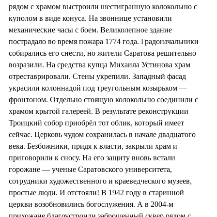
рядом с храмом выстроили шестигранную колокольню с
куполом в виде конуса. На звоннице установили
механические часы с боем. Великолепное здание
пострадало во время пожара 1774 года. Градоначальники
собирались его снести, но жители Саратова решительно
возразили. На средства купца Михаила Устинова храм
отреставрировали. Стены укрепили. Западный фасад
украсили колоннадой под треугольным козырьком —
фронтоном. Отдельно стоящую колокольню соединили с
храмом крытой галереей. В результате реконструкции
Троицкий собор приобрёл тот облик, который имеет
сейчас. Церковь чудом сохранилась в начале двадцатого
века. Безбожники, придя к власти, закрыли храм и
приговорили к сносу. На его защиту вновь встали
горожане — ученые Саратовского университета,
сотрудники художественного и краеведческого музеев,
простые люди. И отстояли! В 1942 году в старинной
церкви возобновились богослужения. А в 2004-м
прихожане благоустроили заброшенный сквер рядом с