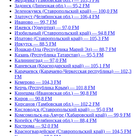
Жердевка (Тамбовская обл.) — 103,3 FM
Задонск (Липецкая обл.) — 95,2 FM
Зеленокумск (Ставропольский край) — 100,0 FM
Златоуст (Челябинская обл.) — 106,4 FM
Иваново — 99,7 FM
Ижевск (Удмуртия) — 97,0 FM
Изобильный (Ставропольский край) — 94,8 FM
Ипатово (Ставропольский край) — 105,3 FM
Иркутск — 88,5 FM
Йошкар-Ола (Республика Марий Эл) — 88,7 FM
Казань (Республика Татарстан) — 95,5 FM
Калининград — 97,0 FM
Каневская (Краснодарский край) — 105,1 FM
Карачаевск (Карачаево-Черкесская республика) — 102,3
FM
Кемерово — 104,3 FM
Керчь (Республика Крым) — 101,8 FM
Кинешма (Ивановская обл.) — 90,8 FM
Киров — 90,8 FM
Кирсанов (Тамбовская обл.) — 102,2 FM
Кисловодск (Ставропольский край) — 95,0 FM
Комсомольск-на-Амуре (Хабаровский край) — 99,9 FM
Копейск (Челябинская обл.) — 88,4 FM
Кострома — 92,0 FM
Красногвардейское (Ставропольский край) — 104,5 FM