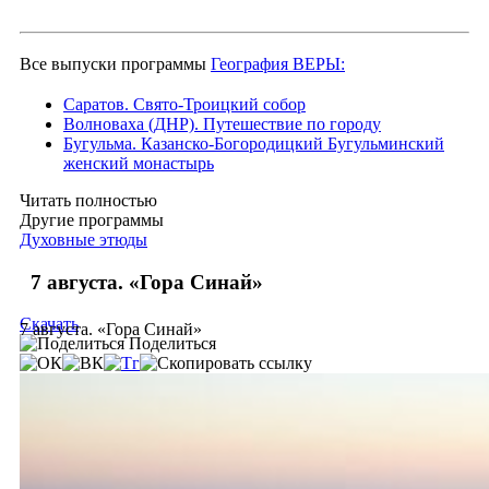
Все выпуски программы
География ВЕРЫ:
Саратов. Свято-Троицкий собор
Волноваха (ДНР). Путешествие по городу
Бугульма. Казанско-Богородицкий Бугульминский
женский монастырь
Читать полностью
Другие программы
Духовные этюды
7 августа. «Гора Синай»
Скачать
7 августа. «Гора Синай»
Поделиться