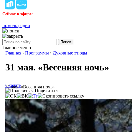
Сейчас в эфире:
помочь радио
Поиск
Главное меню
Главная
›
Программы
›
Духовные этюды
31 мая. «Весенняя ночь»
Скачать
31 мая. «Весенняя ночь»
Поделиться