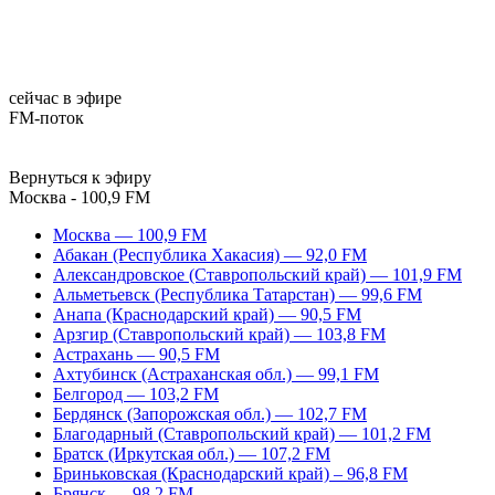
сейчас в эфире
FM-поток
Вернуться к эфиру
Москва - 100,9 FM
Москва — 100,9 FM
Абакан (Республика Хакасия) — 92,0 FM
Александровское (Ставропольский край) — 101,9 FM
Альметьевск (Республика Татарстан) — 99,6 FM
Анапа (Краснодарский край) — 90,5 FM
Арзгир (Ставропольский край) — 103,8 FM
Астрахань — 90,5 FM
Ахтубинск (Астраханская обл.) — 99,1 FM
Белгород — 103,2 FM
Бердянск (Запорожская обл.) — 102,7 FM
Благодарный (Ставропольский край) — 101,2 FM
Братск (Иркутская обл.) — 107,2 FM
Бриньковская (Краснодарский край) – 96,8 FM
Брянск — 98,2 FM