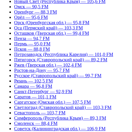
Новый Свет (Республика Крым) — 105,6 FM
Омск — 90,5 FM
Оренбург — 88,3 FM
Орёл — 95,6 FM
Орск (Оренбургская обл.) — 95,8 FM
Оса (Пермский край) — 103,3 FM
Осташков (Тверская обл.) — 99,4 FM
Пенза — 94,7 FM
Пермь — 95,0 FM
Псков — 88,8 FM
Петрозаводск (Республика Карелия) — 101,0 FM
Пятигорск (Ставропольский край) — 89,2 FM
Ржев (Тверская обл.) — 102,4 FM
Ростов-на-Дону — 95,7 FM
Русское (Ставропольский край) — 99,7 FM
Рязань — 102,5 FM
Самара — 96,8 FM
Санкт-Петербург — 92,9 FM
Саратов — 101,1 FM
Саргатское (Омская обл.) — 107,5 FM
Светлоград (Ставропольский край) — 103,3 FM
Севастополь — 103,7 FM
Симферополь (Республика Крым) — 89,3 FM
Смоленск — 88,4 FM
Советск (Калининградская обл.) — 106,9 FM