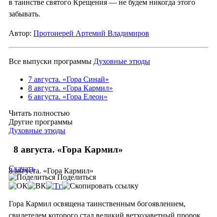
в таинстве святого Крещения — не будем никогда этого
забывать.
Автор:
Протоиерей Артемий Владимиров
Все выпуски программы
Духовные этюды
7 августа. «Гора Синай»
8 августа. «Гора Кармил»
6 августа. «Гора Елеон»
Читать полностью
Другие программы
Духовные этюды
8 августа. «Гора Кармил»
Скачать
8 августа. «Гора Кармил»
Поделиться
Гора Кармил освящена таинственным богоявлением,
свидетелем которого стал великий ветхозаветный пророк