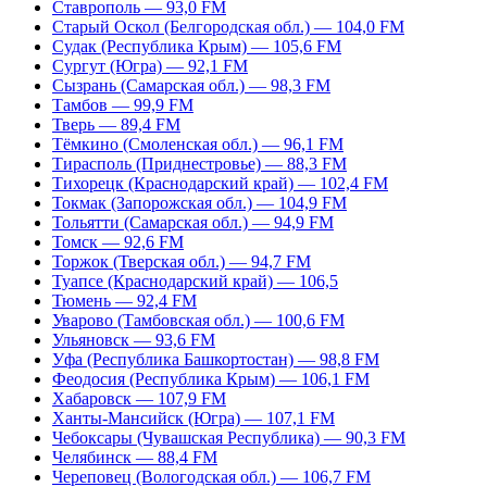
Ставрополь — 93,0 FM
Старый Оскол (Белгородская обл.) — 104,0 FM
Судак (Республика Крым) — 105,6 FM
Сургут (Югра) — 92,1 FM
Сызрань (Самарская обл.) — 98,3 FM
Тамбов — 99,9 FM
Тверь — 89,4 FM
Тёмкино (Смоленская обл.) — 96,1 FM
Тирасполь (Приднестровье) — 88,3 FM
Тихорецк (Краснодарский край) — 102,4 FM
Токмак (Запорожская обл.) — 104,9 FM
Тольятти (Самарская обл.) — 94,9 FM
Томск — 92,6 FM
Торжок (Тверская обл.) — 94,7 FM
Туапсе (Краснодарский край) — 106,5
Тюмень — 92,4 FM
Уварово (Тамбовская обл.) — 100,6 FM
Ульяновск — 93,6 FM
Уфа (Республика Башкортостан) — 98,8 FM
Феодосия (Республика Крым) — 106,1 FM
Хабаровск — 107,9 FM
Ханты-Мансийск (Югра) — 107,1 FM
Чебоксары (Чувашская Республика) — 90,3 FM
Челябинск — 88,4 FM
Череповец (Вологодская обл.) — 106,7 FM