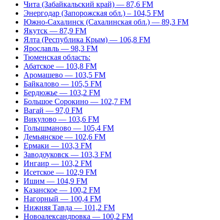
Чита (Забайкальский край) — 87,6 FM
Энергодар (Запорожская обл.) – 104,5 FM
Южно-Сахалинск (Сахалинская обл.) — 89,3 FM
Якутск — 87,9 FM
Ялта (Республика Крым) — 106,8 FM
Ярославль — 98,3 FM
Тюменская область:
Абатское — 103,8 FM
Аромашево — 103,5 FM
Байкалово — 105,5 FM
Бердюжье — 103,2 FM
Большое Сорокино — 102,7 FM
Вагай — 97,0 FM
Викулово — 103,6 FM
Голышманово — 105,4 FM
Демьянское — 102,6 FM
Ермаки — 103,3 FM
Заводоуковск — 103,3 FM
Ингаир — 103,2 FM
Исетское — 102,9 FM
Ишим — 104,9 FM
Казанское — 100,2 FM
Нагорный — 100,4 FM
Нижняя Тавда — 101,2 FM
Новоалександровка — 100,2 FM