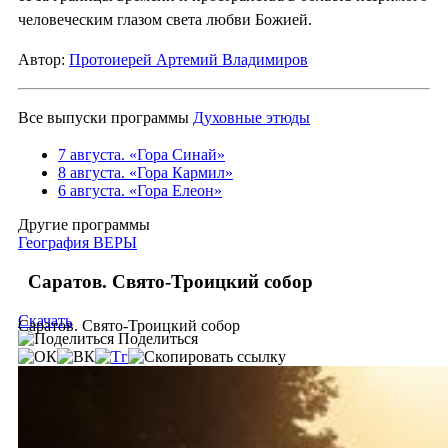
человеческим глазом света любви Божией.
Автор:
Протоиерей Артемий Владимиров
Все выпуски программы
Духовные этюды
7 августа. «Гора Синай»
8 августа. «Гора Кармил»
6 августа. «Гора Елеон»
Другие программы
География ВЕРЫ
Саратов. Свято-Троицкий собор
Скачать
Саратов. Свято-Троицкий собор
Поделиться