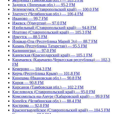
Жердевка (Тамбовская обл.) — 103,3 FM
Задонск (Липецкая обл.) — 95,2 FM
Зеленокумск (Ставропольский край) — 100,0 FM
Златоуст (Челябинская обл.) — 106,4 FM
Иваново — 99,7 FM
Ижевск (Удмуртия) — 97,0 FM
Изобильный (Ставропольский край) — 94,8 FM
Ипатово (Ставропольский край) — 105,3 FM
Иркутск — 88,5 FM
Йошкар-Ола (Республика Марий Эл) — 88,7 FM
Казань (Республика Татарстан) — 95,5 FM
Калининград — 97,0 FM
Каневская (Краснодарский край) — 105,1 FM
Карачаевск (Карачаево-Черкесская республика) — 102,3
FM
Кемерово — 104,3 FM
Керчь (Республика Крым) — 101,8 FM
Кинешма (Ивановская обл.) — 90,8 FM
Киров — 90,8 FM
Кирсанов (Тамбовская обл.) — 102,2 FM
Кисловодск (Ставропольский край) — 95,0 FM
Комсомольск-на-Амуре (Хабаровский край) — 99,9 FM
Копейск (Челябинская обл.) — 88,4 FM
Кострома — 92,0 FM
Красногвардейское (Ставропольский край) — 104,5 FM