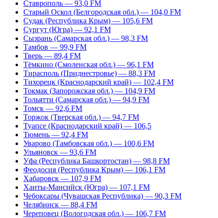
Ставрополь — 93,0 FM
Старый Оскол (Белгородская обл.) — 104,0 FM
Судак (Республика Крым) — 105,6 FM
Сургут (Югра) — 92,1 FM
Сызрань (Самарская обл.) — 98,3 FM
Тамбов — 99,9 FM
Тверь — 89,4 FM
Тёмкино (Смоленская обл.) — 96,1 FM
Тирасполь (Приднестровье) — 88,3 FM
Тихорецк (Краснодарский край) — 102,4 FM
Токмак (Запорожская обл.) — 104,9 FM
Тольятти (Самарская обл.) — 94,9 FM
Томск — 92,6 FM
Торжок (Тверская обл.) — 94,7 FM
Туапсе (Краснодарский край) — 106,5
Тюмень — 92,4 FM
Уварово (Тамбовская обл.) — 100,6 FM
Ульяновск — 93,6 FM
Уфа (Республика Башкортостан) — 98,8 FM
Феодосия (Республика Крым) — 106,1 FM
Хабаровск — 107,9 FM
Ханты-Мансийск (Югра) — 107,1 FM
Чебоксары (Чувашская Республика) — 90,3 FM
Челябинск — 88,4 FM
Череповец (Вологодская обл.) — 106,7 FM