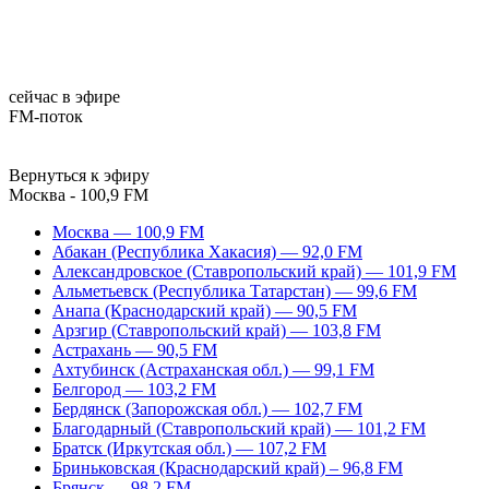
сейчас в эфире
FM-поток
Вернуться к эфиру
Москва - 100,9 FM
Москва — 100,9 FM
Абакан (Республика Хакасия) — 92,0 FM
Александровское (Ставропольский край) — 101,9 FM
Альметьевск (Республика Татарстан) — 99,6 FM
Анапа (Краснодарский край) — 90,5 FM
Арзгир (Ставропольский край) — 103,8 FM
Астрахань — 90,5 FM
Ахтубинск (Астраханская обл.) — 99,1 FM
Белгород — 103,2 FM
Бердянск (Запорожская обл.) — 102,7 FM
Благодарный (Ставропольский край) — 101,2 FM
Братск (Иркутская обл.) — 107,2 FM
Бриньковская (Краснодарский край) – 96,8 FM
Брянск — 98,2 FM