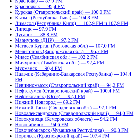
Краснодар — 87,9 FM
Красноярск — 95,4 FM
Курская (Ставропольский край) — 100,0 FM
Кызыл (Республика Тыва) — 104,8 FM
Лимасол (Республика Кипр) — 102,9 FM и 107,9 FM
Липецк — 97,9 FM
Луганск — 88,8 FM
Мариуполь (ДНР) — 97,2 FM
Матвеев Курган (Ростовская обл.) — 107,0 FM
Мелитополь (Запорожская обл.) — 96,7 FM
Миасс (Челябинская обл.) — 102,2 FM
Мичуринск (Тамбовская обл.) — 92,4 FM
Мурманск — 90,4 FM
Нальчик (Кабардино-Балкарская Республика) — 104,4
FM
Невинномысск (Ставропольский край) — 94,2 FM
Нефтекумск (Ставропольский край) — 100,4 FM
Нефтеюганск (Югра) — 92,1 FM
Нижний Новгород — 89,2 FM
Нижний Тагил (Свердловская обл.) — 97,1 FM
Новоалександровск (Ставропольский край) — 94,0 FM
Новокузнецк (Кемеровская область) — 94,2 FM
Новосибирск — 94,6 FM
Новочебоксарск (Чувашская Республика) — 90,3 FM
Норильск (Красноярский край) — 107,4 FM