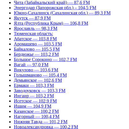
Чита (Забайкальский край) — 87,6 FM
Энергодар (Запорожская обл.) – 104,5 FM
Южно-Сахалинск (Сахалинская обл.) — 89,3 FM
Якутск — 87,9 FM
Ялта (Республика Крым) — 106,8 FM
Ярославль — 98,3 FM
Тюменская область:
Абатское — 103,8 FM
Аромашево — 103,5 FM
Байкалово — 105,5 FM
Бердюжье — 103,2 FM
Большое Сорокино — 102,7 FM
Вагай — 97,0 FM
Викулово — 103,6 FM
Голышманово — 105,4 FM
Демьянское — 102,6 FM
Ермаки — 103,3 FM
Заводоуковск — 103,3 FM
Ингаир — 103,2 FM
Исетское — 102,9 FM
Ишим — 104,9 FM
Казанское — 100,2 FM
Нагорный — 100,4 FM
Нижняя Тавда — 101,2 FM
Новоалександровка — 100,2 FM