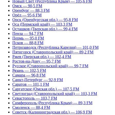
Новый Свет (Республика Крым) — 105,6 FM
Омск — 90,5 FM
Оренбург — 88,3 FM
Орёл — 95,6 FM
Орск (Оренбургская обл.) — 95,8 FM
Оса (Пермский край) — 103,3 FM
Осташков (Тверская обл.) — 99,4 FM
Пенза — 94,7 FM
Пермь — 95,0 FM
Псков — 88,8 FM
Петрозаводск (Республика Карелия) — 101,0 FM
Пятигорск (Ставропольский край) — 89,2 FM
Ржев (Тверская обл.) — 102,4 FM
Ростов-на-Дону — 95,7 FM
Русское (Ставропольский край) — 99,7 FM
Рязань — 102,5 FM
Самара — 96,8 FM
Санкт-Петербург — 92,9 FM
Саратов — 101,1 FM
Саргатское (Омская обл.) — 107,5 FM
Светлоград (Ставропольский край) — 103,3 FM
Севастополь — 103,7 FM
Симферополь (Республика Крым) — 89,3 FM
Смоленск — 88,4 FM
Советск (Калининградская обл.) — 106,9 FM