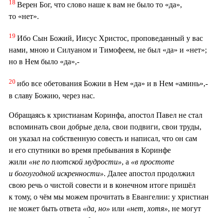
18
Верен Бог, что слово наше к вам не было то «да»,
то «нет».
19
Ибо Сын Божий, Иисус Христос, проповеданный у вас
нами, мною и Силуаном и Тимофеем, не был «да» и «нет»;
но в Нем было «да»,-
20
ибо все обетования Божии в Нем «да» и в Нем «аминь»,-
в славу Божию, через нас.
Обращаясь к христианам Коринфа, апостол Павел не стал
вспоминать свои добрые дела, свои подвиги, свои труды,
он указал на собственную совесть и написал, что он сам
и его спутники во время пребывания в Коринфе
жили
«не по плотской мудрости»
, а
«в простоте
и богоугодной искренности»
. Далее апостол продолжил
свою речь о чистой совести и в конечном итоге пришёл
к тому, о чём мы можем прочитать в Евангелии: у христиан
не может быть ответа
«да, но»
или
«нет, хотя»
, не могут