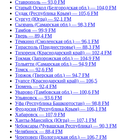
Ставрополь — 93,0 FM
Старый Оскол (Белгородская обл.) — 104,0 FM
Судак (Республика Крым) — 105,6 FM
Сургут (Югра) — 92,1 FM
Сызрань (Самарская обл.) — 98,3 FM
Тамбов — 99,9 FM
Тверь — 89,4 FM
Тёмкино (Смоленская обл.) — 96,1 FM
Тирасполь (Приднестровье) — 88,3 FM
Тихорецк (Краснодарский край) — 102,4 FM
Токмак (Запорожская обл.) — 104,9 FM
Тольятти (Самарская обл.) — 94,9 FM
Томск — 92,6 FM
Торжок (Тверская обл.) — 94,7 FM
Туапсе (Краснодарский край) — 106,5
Тюмень — 92,4 FM
Уварово (Тамбовская обл.) — 100,6 FM
Ульяновск — 93,6 FM
Уфа (Республика Башкортостан) — 98,8 FM
Феодосия (Республика Крым) — 106,1 FM
Хабаровск — 107,9 FM
Ханты-Мансийск (Югра) — 107,1 FM
Чебоксары (Чувашская Республика) — 90,3 FM
Челябинск — 88,4 FM
Череповец (Вологодская обл.) — 106,7 FM