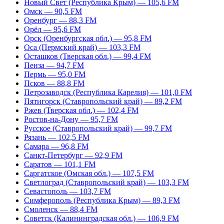
Новый Свет (Республика Крым) — 105,6 FM
Омск — 90,5 FM
Оренбург — 88,3 FM
Орёл — 95,6 FM
Орск (Оренбургская обл.) — 95,8 FM
Оса (Пермский край) — 103,3 FM
Осташков (Тверская обл.) — 99,4 FM
Пенза — 94,7 FM
Пермь — 95,0 FM
Псков — 88,8 FM
Петрозаводск (Республика Карелия) — 101,0 FM
Пятигорск (Ставропольский край) — 89,2 FM
Ржев (Тверская обл.) — 102,4 FM
Ростов-на-Дону — 95,7 FM
Русское (Ставропольский край) — 99,7 FM
Рязань — 102,5 FM
Самара — 96,8 FM
Санкт-Петербург — 92,9 FM
Саратов — 101,1 FM
Саргатское (Омская обл.) — 107,5 FM
Светлоград (Ставропольский край) — 103,3 FM
Севастополь — 103,7 FM
Симферополь (Республика Крым) — 89,3 FM
Смоленск — 88,4 FM
Советск (Калининградская обл.) — 106,9 FM