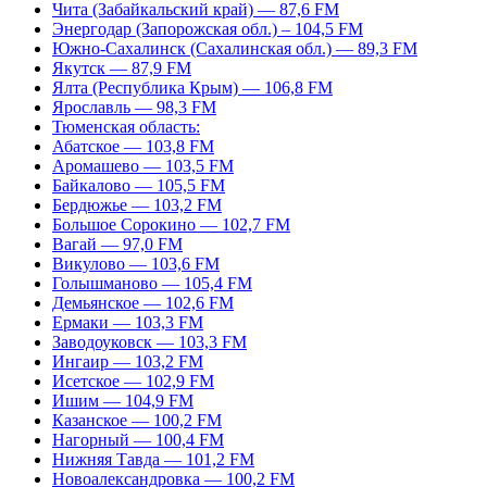
Чита (Забайкальский край) — 87,6 FM
Энергодар (Запорожская обл.) – 104,5 FM
Южно-Сахалинск (Сахалинская обл.) — 89,3 FM
Якутск — 87,9 FM
Ялта (Республика Крым) — 106,8 FM
Ярославль — 98,3 FM
Тюменская область:
Абатское — 103,8 FM
Аромашево — 103,5 FM
Байкалово — 105,5 FM
Бердюжье — 103,2 FM
Большое Сорокино — 102,7 FM
Вагай — 97,0 FM
Викулово — 103,6 FM
Голышманово — 105,4 FM
Демьянское — 102,6 FM
Ермаки — 103,3 FM
Заводоуковск — 103,3 FM
Ингаир — 103,2 FM
Исетское — 102,9 FM
Ишим — 104,9 FM
Казанское — 100,2 FM
Нагорный — 100,4 FM
Нижняя Тавда — 101,2 FM
Новоалександровка — 100,2 FM