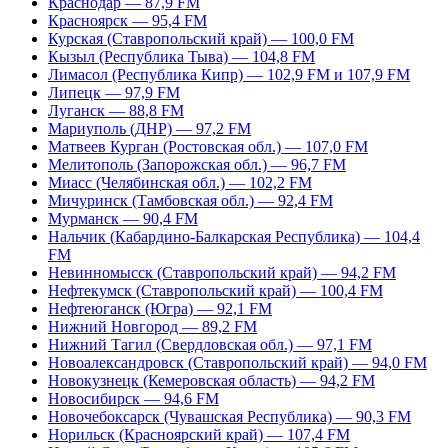
Краснодар — 87,9 FM
Красноярск — 95,4 FM
Курская (Ставропольский край) — 100,0 FM
Кызыл (Республика Тыва) — 104,8 FM
Лимасол (Республика Кипр) — 102,9 FM и 107,9 FM
Липецк — 97,9 FM
Луганск — 88,8 FM
Мариуполь (ДНР) — 97,2 FM
Матвеев Курган (Ростовская обл.) — 107,0 FM
Мелитополь (Запорожская обл.) — 96,7 FM
Миасс (Челябинская обл.) — 102,2 FM
Мичуринск (Тамбовская обл.) — 92,4 FM
Мурманск — 90,4 FM
Нальчик (Кабардино-Балкарская Республика) — 104,4
FM
Невинномысск (Ставропольский край) — 94,2 FM
Нефтекумск (Ставропольский край) — 100,4 FM
Нефтеюганск (Югра) — 92,1 FM
Нижний Новгород — 89,2 FM
Нижний Тагил (Свердловская обл.) — 97,1 FM
Новоалександровск (Ставропольский край) — 94,0 FM
Новокузнецк (Кемеровская область) — 94,2 FM
Новосибирск — 94,6 FM
Новочебоксарск (Чувашская Республика) — 90,3 FM
Норильск (Красноярский край) — 107,4 FM