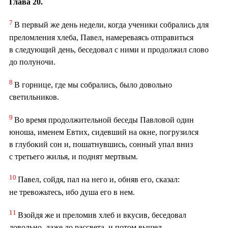
Глава 20.
7
В первый же день недели, когда ученики собрались для
преломления хлеба, Павел, намереваясь отправиться
в следующий день, беседовал с ними и продолжил слово
до полуночи.
8
В горнице, где мы собрались, было довольно
светильников.
9
Во время продолжительной беседы Павловой один
юноша, именем Евтих, сидевший на окне, погрузился
в глубокий сон и, пошатнувшись, сонный упал вниз
с третьего жилья, и поднят мертвым.
10
Павел, сойдя, пал на него и, обняв его, сказал:
не тревожьтесь, ибо душа его в нем.
11
Взойдя же и преломив хлеб и вкусив, беседовал
довольно, даже до рассвета, и потом вышел.