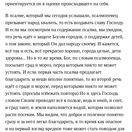
ориентируется он в оценке происходящего на себя.
В псалме, который мы сегодня услышали, псалмопевец
призывает народ хвалить, то есть воздавать славу Господу.
И если мы посмотрим на содержание псалма, мы увидим,
что речь идёт о защите Богом городов, о поддержке детей,
о том законе, который Он дал народу своему. И кажется,
всё так и есть, всё прекрасно хорошо, города целые, дети
здоровы... Но в то же время, Бог, по словам псалмопевца,
посылает град и мороз, перед которым никто не может
устоять. И если первая часть псалма предлагает
благодарить за вещи вполне понятные, то во второй речь
идёт о граде и морозе, перед которыми никто не может
устоять. (просьба избежать повтора) Но и здесь Господь
словом Своим приводит всё к пользе, ведь и иней, и снег,
и град тают, и земля наполняется водой, которая позволит
расти посевам. Мы видим, что доброе и полезное понятно
сразу и за него легко благодарить, в то время как опасное
и на первый взгляд вредное тоже может стать поводом для