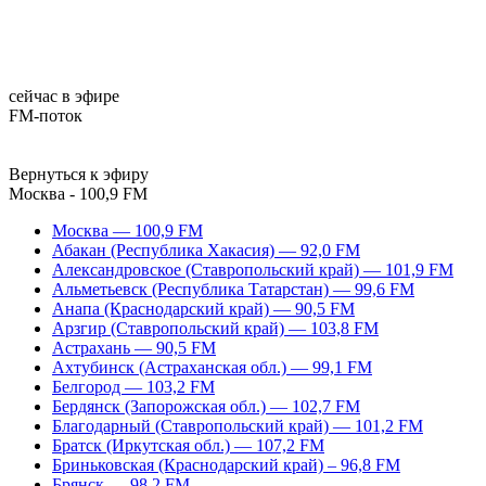
сейчас в эфире
FM-поток
Вернуться к эфиру
Москва - 100,9 FM
Москва — 100,9 FM
Абакан (Республика Хакасия) — 92,0 FM
Александровское (Ставропольский край) — 101,9 FM
Альметьевск (Республика Татарстан) — 99,6 FM
Анапа (Краснодарский край) — 90,5 FM
Арзгир (Ставропольский край) — 103,8 FM
Астрахань — 90,5 FM
Ахтубинск (Астраханская обл.) — 99,1 FM
Белгород — 103,2 FM
Бердянск (Запорожская обл.) — 102,7 FM
Благодарный (Ставропольский край) — 101,2 FM
Братск (Иркутская обл.) — 107,2 FM
Бриньковская (Краснодарский край) – 96,8 FM
Брянск — 98,2 FM