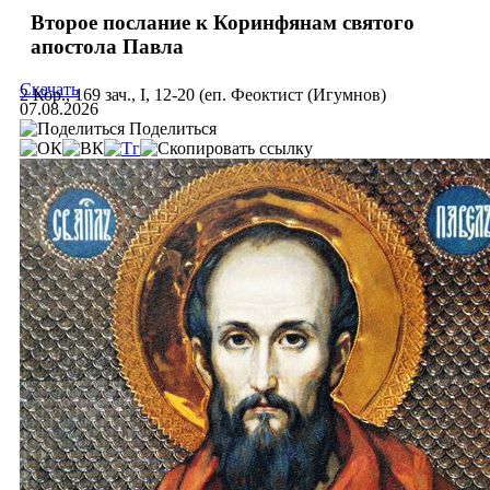
Второе послание к Коринфянам святого
апостола Павла
Скачать
2 Кор., 169 зач., I, 12-20 (еп. Феоктист (Игумнов)
07.08.2026
Поделиться