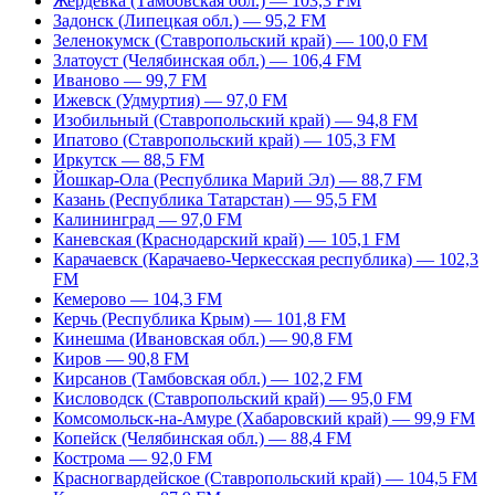
Жердевка (Тамбовская обл.) — 103,3 FM
Задонск (Липецкая обл.) — 95,2 FM
Зеленокумск (Ставропольский край) — 100,0 FM
Златоуст (Челябинская обл.) — 106,4 FM
Иваново — 99,7 FM
Ижевск (Удмуртия) — 97,0 FM
Изобильный (Ставропольский край) — 94,8 FM
Ипатово (Ставропольский край) — 105,3 FM
Иркутск — 88,5 FM
Йошкар-Ола (Республика Марий Эл) — 88,7 FM
Казань (Республика Татарстан) — 95,5 FM
Калининград — 97,0 FM
Каневская (Краснодарский край) — 105,1 FM
Карачаевск (Карачаево-Черкесская республика) — 102,3
FM
Кемерово — 104,3 FM
Керчь (Республика Крым) — 101,8 FM
Кинешма (Ивановская обл.) — 90,8 FM
Киров — 90,8 FM
Кирсанов (Тамбовская обл.) — 102,2 FM
Кисловодск (Ставропольский край) — 95,0 FM
Комсомольск-на-Амуре (Хабаровский край) — 99,9 FM
Копейск (Челябинская обл.) — 88,4 FM
Кострома — 92,0 FM
Красногвардейское (Ставропольский край) — 104,5 FM