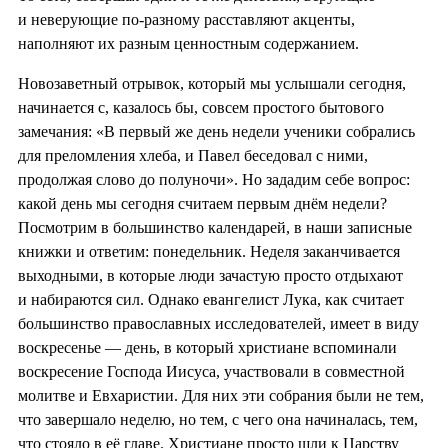
и неверующие по-разному расставляют акценты,
наполняют их разным ценностным содержанием.
Новозаветный отрывок, который мы услышали сегодня,
начинается с, казалось бы, совсем простого бытового
замечания: «В первый же день недели ученики собрались
для преломления хлеба, и Павел беседовал с ними,
продолжая слово до полуночи». Но зададим себе вопрос:
какой день мы сегодня считаем первым днём недели?
Посмотрим в большинство календарей, в наши записные
книжки и ответим: понедельник. Неделя заканчивается
выходными, в которые люди зачастую просто отдыхают
и набираются сил. Однако евангелист Лука, как считает
большинство православных исследователей, имеет в виду
воскресенье — день, в который христиане вспоминали
воскресение Господа Иисуса, участвовали в совместной
молитве и Евхаристии. Для них эти собрания были не тем,
что завершало неделю, но тем, с чего она начиналась, тем,
что стояло в её главе. Христиане просто шли к Царству