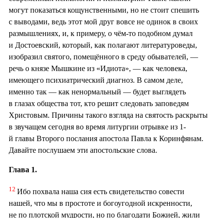
могут показаться кощунственными, но не стоит спешить
с выводами, ведь этот мой друг вовсе не одинок в своих
размышлениях, и, к примеру, о чём-то подобном думал
и Достоевский, который, как полагают литературоведы,
изобразил святого, помещённого в среду обывателей, —
речь о князе Мышкине из «Идиота», — как человека,
имеющего психиатрический диагноз. В самом деле,
именно так — как ненормальный — будет выглядеть
в глазах общества тот, кто решит следовать заповедям
Христовым. Причины такого взгляда на святость раскрыты
в звучащем сегодня во время литургии отрывке из 1-
й главы Второго послания апостола Павла к Коринфянам.
Давайте послушаем эти апостольские слова.
Глава 1.
12
Ибо похвала наша сия есть свидетельство совести
нашей, что мы в простоте и богоугодной искренности,
не по плотской мудрости, но по благодати Божией, жили