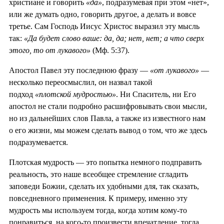
христиане и говорить
«да»
, подразумевая при этом «нет»,
или же думать одно, говорить другое, а делать и вовсе
третье. Сам Господь Иисус Христос выразил эту мысль
так:
«Да будет слово ваше: да, да; нет, нет; а что сверх
этого, то от лукавого»
(Мф. 5:37).
Апостол Павел эту последнюю фразу —
«от лукавого»
—
несколько переосмыслил, он назвал такой
подход
«плотской мудростью»
. Ни Спаситель, ни Его
апостол не стали подробно расшифровывать свои мысли,
но из дальнейших слов Павла, а также из известного нам
о его жизни, мы можем сделать вывод о том, что же здесь
подразумевается.
Плотская мудрость — это попытка немного подправить
реальность, это наше всеобщее стремление сгладить
заповеди Божии, сделать их удобными для, так сказать,
повседневного применения. К примеру, именно эту
мудрость мы используем тогда, когда хотим кому-то
понравиться, на кого-то произвести впечатление, тогда,