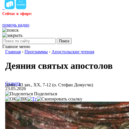
Сейчас в эфире:
помочь радио
Поиск
Главное меню
Главная
›
Программы
›
Апостольские чтения
Деяния святых апостолов
Скачать
Деян., 43 зач., XX, 7-12 (о. Стефан Домусчи)
23.05.2026
Поделиться