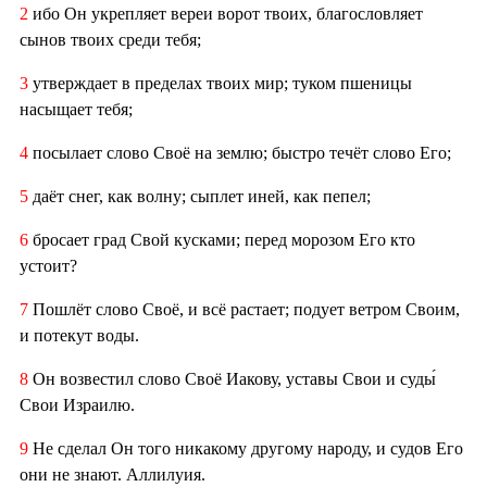
2
ибо Он укрепляет вереи ворот твоих, благословляет
сынов твоих среди тебя;
3
утверждает в пределах твоих мир; туком пшеницы
насыщает тебя;
4
посылает слово Своё на землю; быстро течёт слово Его;
5
даёт снег, как волну; сыплет иней, как пепел;
6
бросает град Свой кусками; перед морозом Его кто
устоит?
7
Пошлёт слово Своё, и всё растает; подует ветром Своим,
и потекут воды.
8
Он возвестил слово Своё Иакову, уставы Свои и суды́
Свои Израилю.
9
Не сделал Он того никакому другому народу, и судов Его
они не знают. Аллилуия.