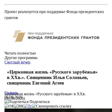
Проект реализуется при поддержке Фонда президентских
грантов
Читать полностью
Другие программы
Светлый вечер
«Церковная жизнь «Русского зарубежья»
в ХХв.». Священник Илья Соловьев,
священник Евгений Агеев
Скачать
Церковная жизнь «Русского зарубежья» в ХХв.
06.08.2026
(06.08.2026)
Поделиться