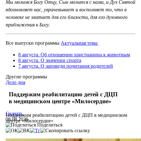
Мы молимся Богу Отцу, Сын молится с нами, и Дух Святой
вдохновляет нас, уврачевывает и восполняет то, что в
человеке не хватает для его близости, для его духовного
приближения к Богу.
Все выпуски программы
Актуальная тема:
8 августа. Об отношении христианина к животным
8 августа. О значении спорта
7 августа. О заповеди почитания родителей
Другие программы
Дело дня
Поддержим реабилитацию детей с ДЦП
в медицинском центре «Милосердие»
Скачать
Поддержим реабилитацию детей с ДЦП в медицинском
08.08.2026
центре «Милосердие»
Поделиться