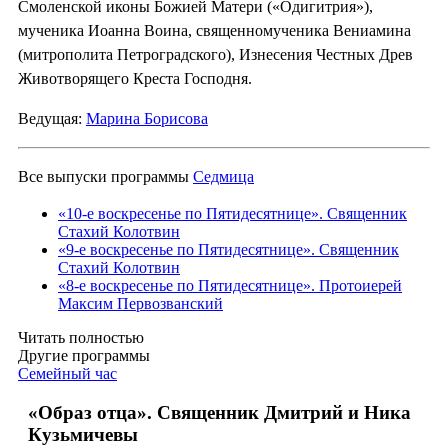
Смоленской иконы Божией Матери («Одигитрия»),
мученика Иоанна Воина, священномученика Вениамина
(митрополита Петроградского), Изнесения Честных Древ
Животворящего Креста Господня.
Ведущая:
Марина Борисова
Все выпуски программы
Седмица
«10-е воскресенье по Пятидесятнице». Священник
Стахий Колотвин
«9-е воскресенье по Пятидесятнице». Священник
Стахий Колотвин
«8-е воскресенье по Пятидесятнице». Протоиерей
Максим Первозванский
Читать полностью
Другие программы
Семейный час
«Образ отца». Священник Дмитрий и Ника
Кузьмичевы