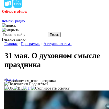
Сейчас в эфире:
помочь радио
Поиск
Главное меню
Главная
›
Программы
›
Актуальная тема
31 мая. О духовном смысле
праздника
Скачать
О духовном смысле праздника
Поделиться