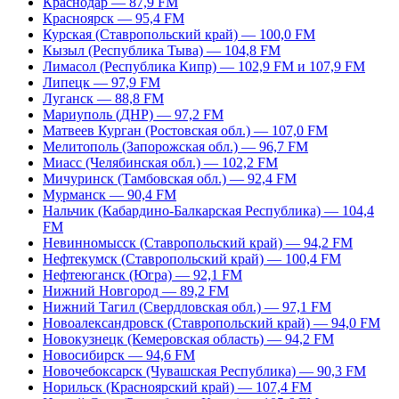
Краснодар — 87,9 FM
Красноярск — 95,4 FM
Курская (Ставропольский край) — 100,0 FM
Кызыл (Республика Тыва) — 104,8 FM
Лимасол (Республика Кипр) — 102,9 FM и 107,9 FM
Липецк — 97,9 FM
Луганск — 88,8 FM
Мариуполь (ДНР) — 97,2 FM
Матвеев Курган (Ростовская обл.) — 107,0 FM
Мелитополь (Запорожская обл.) — 96,7 FM
Миасс (Челябинская обл.) — 102,2 FM
Мичуринск (Тамбовская обл.) — 92,4 FM
Мурманск — 90,4 FM
Нальчик (Кабардино-Балкарская Республика) — 104,4
FM
Невинномысск (Ставропольский край) — 94,2 FM
Нефтекумск (Ставропольский край) — 100,4 FM
Нефтеюганск (Югра) — 92,1 FM
Нижний Новгород — 89,2 FM
Нижний Тагил (Свердловская обл.) — 97,1 FM
Новоалександровск (Ставропольский край) — 94,0 FM
Новокузнецк (Кемеровская область) — 94,2 FM
Новосибирск — 94,6 FM
Новочебоксарск (Чувашская Республика) — 90,3 FM
Норильск (Красноярский край) — 107,4 FM