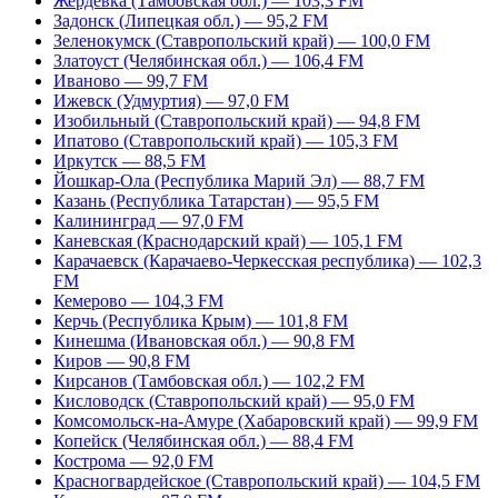
Жердевка (Тамбовская обл.) — 103,3 FM
Задонск (Липецкая обл.) — 95,2 FM
Зеленокумск (Ставропольский край) — 100,0 FM
Златоуст (Челябинская обл.) — 106,4 FM
Иваново — 99,7 FM
Ижевск (Удмуртия) — 97,0 FM
Изобильный (Ставропольский край) — 94,8 FM
Ипатово (Ставропольский край) — 105,3 FM
Иркутск — 88,5 FM
Йошкар-Ола (Республика Марий Эл) — 88,7 FM
Казань (Республика Татарстан) — 95,5 FM
Калининград — 97,0 FM
Каневская (Краснодарский край) — 105,1 FM
Карачаевск (Карачаево-Черкесская республика) — 102,3
FM
Кемерово — 104,3 FM
Керчь (Республика Крым) — 101,8 FM
Кинешма (Ивановская обл.) — 90,8 FM
Киров — 90,8 FM
Кирсанов (Тамбовская обл.) — 102,2 FM
Кисловодск (Ставропольский край) — 95,0 FM
Комсомольск-на-Амуре (Хабаровский край) — 99,9 FM
Копейск (Челябинская обл.) — 88,4 FM
Кострома — 92,0 FM
Красногвардейское (Ставропольский край) — 104,5 FM