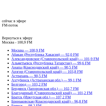
сейчас в эфире
FM-поток
Вернуться к эфиру
Москва - 100,9 FM
Москва — 100,9 FM
Абакан (Республика Хакасия) — 92,0 FM
Александровское (Ставропольский край) — 101,9 FM
Альметьевск (Республика Татарстан) — 99,6 FM
Анапа (Краснодарский край) — 90,5 FM
Арзгир (Ставропольский край) — 103,8 FM
Астрахань — 90,5 FM
Ахтубинск (Астраханская обл.) — 99,1 FM
Белгород — 103,2 FM
Бердянск (Запорожская обл.) — 102,7 FM
Благодарный (Ставропольский край) — 101,2 FM
Братск (Иркутская обл.) — 107,2 FM
Бриньковская (Краснодарский край) – 96,8 FM
Брянск — 98,2 FM