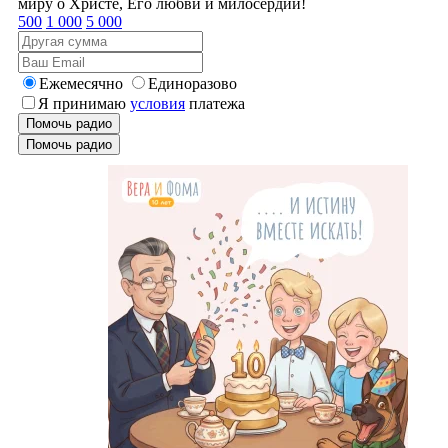
миру о Христе, Его любви и милосердии!
500
1 000
5 000
Ежемесячно
Единоразово
Я принимаю
условия
платежа
Помочь радио
Помочь радио