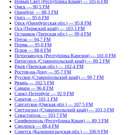
Новый Свет (Республика Крым) — 105,6 FM
Омск — 90,5 FM
Оренбург — 88,3 FM
Орёл — 95,6 FM
Орск (Оренбургская обл.) — 95,8 FM
Оса (Пермский край) — 103,3 FM
Осташков (Тверская обл.) — 99,4 FM
Пенза — 94,7 FM
Пермь — 95,0 FM
Псков — 88,8 FM
Петрозаводск (Республика Карелия) — 101,0 FM
Пятигорск (Ставропольский край) — 89,2 FM
Ржев (Тверская обл.) — 102,4 FM
Ростов-на-Дону — 95,7 FM
Русское (Ставропольский край) — 99,7 FM
Рязань — 102,5 FM
Самара — 96,8 FM
Санкт-Петербург — 92,9 FM
Саратов — 101,1 FM
Саргатское (Омская обл.) — 107,5 FM
Светлоград (Ставропольский край) — 103,3 FM
Севастополь — 103,7 FM
Симферополь (Республика Крым) — 89,3 FM
Смоленск — 88,4 FM
Советск (Калининградская обл.) — 106,9 FM