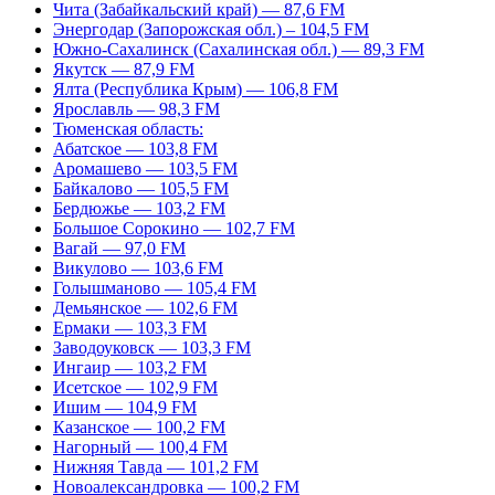
Чита (Забайкальский край) — 87,6 FM
Энергодар (Запорожская обл.) – 104,5 FM
Южно-Сахалинск (Сахалинская обл.) — 89,3 FM
Якутск — 87,9 FM
Ялта (Республика Крым) — 106,8 FM
Ярославль — 98,3 FM
Тюменская область:
Абатское — 103,8 FM
Аромашево — 103,5 FM
Байкалово — 105,5 FM
Бердюжье — 103,2 FM
Большое Сорокино — 102,7 FM
Вагай — 97,0 FM
Викулово — 103,6 FM
Голышманово — 105,4 FM
Демьянское — 102,6 FM
Ермаки — 103,3 FM
Заводоуковск — 103,3 FM
Ингаир — 103,2 FM
Исетское — 102,9 FM
Ишим — 104,9 FM
Казанское — 100,2 FM
Нагорный — 100,4 FM
Нижняя Тавда — 101,2 FM
Новоалександровка — 100,2 FM