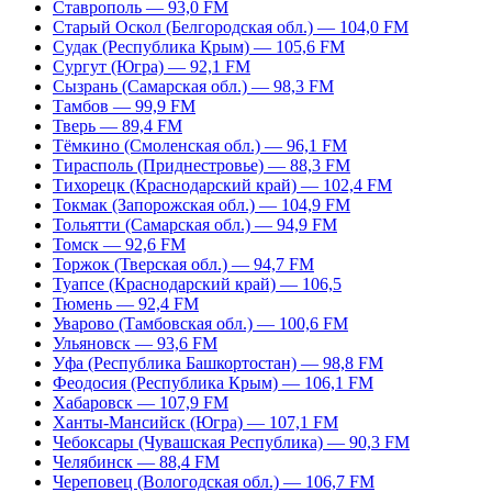
Ставрополь — 93,0 FM
Старый Оскол (Белгородская обл.) — 104,0 FM
Судак (Республика Крым) — 105,6 FM
Сургут (Югра) — 92,1 FM
Сызрань (Самарская обл.) — 98,3 FM
Тамбов — 99,9 FM
Тверь — 89,4 FM
Тёмкино (Смоленская обл.) — 96,1 FM
Тирасполь (Приднестровье) — 88,3 FM
Тихорецк (Краснодарский край) — 102,4 FM
Токмак (Запорожская обл.) — 104,9 FM
Тольятти (Самарская обл.) — 94,9 FM
Томск — 92,6 FM
Торжок (Тверская обл.) — 94,7 FM
Туапсе (Краснодарский край) — 106,5
Тюмень — 92,4 FM
Уварово (Тамбовская обл.) — 100,6 FM
Ульяновск — 93,6 FM
Уфа (Республика Башкортостан) — 98,8 FM
Феодосия (Республика Крым) — 106,1 FM
Хабаровск — 107,9 FM
Ханты-Мансийск (Югра) — 107,1 FM
Чебоксары (Чувашская Республика) — 90,3 FM
Челябинск — 88,4 FM
Череповец (Вологодская обл.) — 106,7 FM