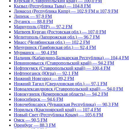
Курская (Ставропольский край) — 100,0 FM
Кызыл (Республика Тыва) — 104,8 FM
Лимасол (Республика Кипр) — 102,9 FM и 107,9 FM
Липецк — 97,9 FM
Луганск — 88,8 FM
Мариуполь (ДНР) — 97,2 FM
Матвеев Курган (Ростовская обл.) — 107,0 FM
Мелитополь (Запорожская обл.) — 96,7 FM
Миасс (Челябинская обл.) — 102,2 FM
Мичуринск (Тамбовская обл.) — 92,4 FM
Мурманск — 90,4 FM
Нальчик (Кабардино-Балкарская Республика) — 104,4 FM
Невинномысск (Ставропольский край) — 94,2 FM
Нефтекумск (Ставропольский край) — 100,4 FM
Нефтеюганск (Югра) — 92,1 FM
Нижний Новгород — 89,2 FM
Нижний Тагил (Свердловская обл.) — 97,1 FM
Новоалександровск (Ставропольский край) — 94,0 FM
Новокузнецк (Кемеровская область) — 94,2 FM
Новосибирск — 94,6 FM
Новочебоксарск (Чувашская Республика) — 90,3 FM
Норильск (Красноярский край) — 107,4 FM
Новый Свет (Республика Крым) — 105,6 FM
Омск — 90,5 FM
Оренбург — 88,3 FM