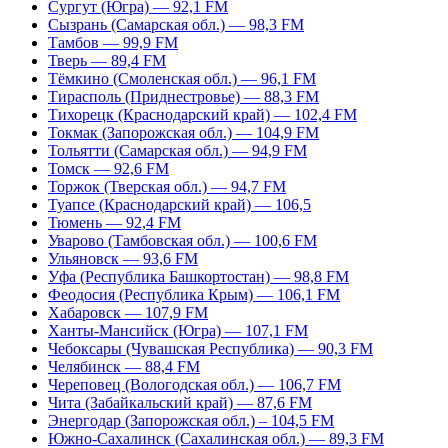
Сургут (Югра) — 92,1 FM
Сызрань (Самарская обл.) — 98,3 FM
Тамбов — 99,9 FM
Тверь — 89,4 FM
Тёмкино (Смоленская обл.) — 96,1 FM
Тирасполь (Приднестровье) — 88,3 FM
Тихорецк (Краснодарский край) — 102,4 FM
Токмак (Запорожская обл.) — 104,9 FM
Тольятти (Самарская обл.) — 94,9 FM
Томск — 92,6 FM
Торжок (Тверская обл.) — 94,7 FM
Туапсе (Краснодарский край) — 106,5
Тюмень — 92,4 FM
Уварово (Тамбовская обл.) — 100,6 FM
Ульяновск — 93,6 FM
Уфа (Республика Башкортостан) — 98,8 FM
Феодосия (Республика Крым) — 106,1 FM
Хабаровск — 107,9 FM
Ханты-Мансийск (Югра) — 107,1 FM
Чебоксары (Чувашская Республика) — 90,3 FM
Челябинск — 88,4 FM
Череповец (Вологодская обл.) — 106,7 FM
Чита (Забайкальский край) — 87,6 FM
Энергодар (Запорожская обл.) – 104,5 FM
Южно-Сахалинск (Сахалинская обл.) — 89,3 FM