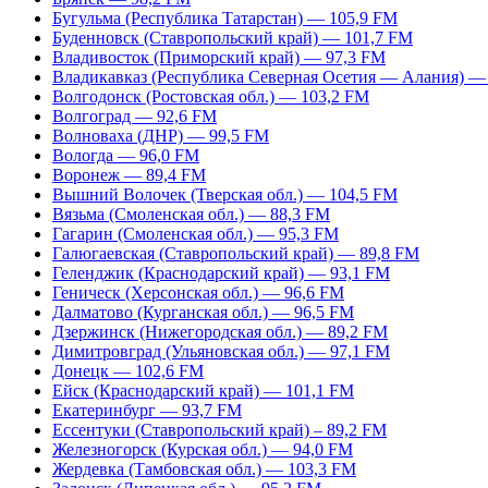
Бугульма (Республика Татарстан) — 105,9 FM
Буденновск (Ставропольский край) — 101,7 FM
Владивосток (Приморский край) — 97,3 FM
Владикавказ (Республика Северная Осетия — Алания) —
Волгодонск (Ростовская обл.) — 103,2 FM
Волгоград — 92,6 FM
Волноваха (ДНР) — 99,5 FM
Вологда — 96,0 FM
Воронеж — 89,4 FM
Вышний Волочек (Тверская обл.) — 104,5 FM
Вязьма (Смоленская обл.) — 88,3 FM
Гагарин (Смоленская обл.) — 95,3 FM
Галюгаевская (Ставропольский край) — 89,8 FM
Геленджик (Краснодарский край) — 93,1 FM
Геническ (Херсонская обл.) — 96,6 FM
Далматово (Курганская обл.) — 96,5 FM
Дзержинск (Нижегородская обл.) — 89,2 FM
Димитровград (Ульяновская обл.) — 97,1 FM
Донецк — 102,6 FM
Ейск (Краснодарский край) — 101,1 FM
Екатеринбург — 93,7 FM
Ессентуки (Ставропольский край) – 89,2 FM
Железногорск (Курская обл.) — 94,0 FM
Жердевка (Тамбовская обл.) — 103,3 FM