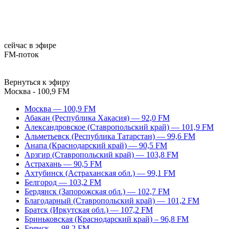
сейчас в эфире
FM-поток
Вернуться к эфиру
Москва - 100,9 FM
Москва — 100,9 FM
Абакан (Республика Хакасия) — 92,0 FM
Александровское (Ставропольский край) — 101,9 FM
Альметьевск (Республика Татарстан) — 99,6 FM
Анапа (Краснодарский край) — 90,5 FM
Арзгир (Ставропольский край) — 103,8 FM
Астрахань — 90,5 FM
Ахтубинск (Астраханская обл.) — 99,1 FM
Белгород — 103,2 FM
Бердянск (Запорожская обл.) — 102,7 FM
Благодарный (Ставропольский край) — 101,2 FM
Братск (Иркутская обл.) — 107,2 FM
Бриньковская (Краснодарский край) – 96,8 FM
Брянск — 98,2 FM