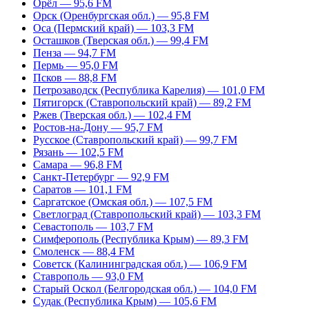
Орёл — 95,6 FM
Орск (Оренбургская обл.) — 95,8 FM
Оса (Пермский край) — 103,3 FM
Осташков (Тверская обл.) — 99,4 FM
Пенза — 94,7 FM
Пермь — 95,0 FM
Псков — 88,8 FM
Петрозаводск (Республика Карелия) — 101,0 FM
Пятигорск (Ставропольский край) — 89,2 FM
Ржев (Тверская обл.) — 102,4 FM
Ростов-на-Дону — 95,7 FM
Русское (Ставропольский край) — 99,7 FM
Рязань — 102,5 FM
Самара — 96,8 FM
Санкт-Петербург — 92,9 FM
Саратов — 101,1 FM
Саргатское (Омская обл.) — 107,5 FM
Светлоград (Ставропольский край) — 103,3 FM
Севастополь — 103,7 FM
Симферополь (Республика Крым) — 89,3 FM
Смоленск — 88,4 FM
Советск (Калининградская обл.) — 106,9 FM
Ставрополь — 93,0 FM
Старый Оскол (Белгородская обл.) — 104,0 FM
Судак (Республика Крым) — 105,6 FM