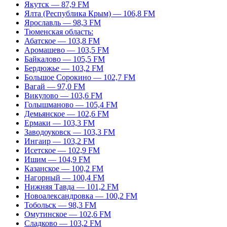
Якутск — 87,9 FM
Ялта (Республика Крым) — 106,8 FM
Ярославль — 98,3 FM
Тюменская область:
Абатское — 103,8 FM
Аромашево — 103,5 FM
Байкалово — 105,5 FM
Бердюжье — 103,2 FM
Большое Сорокино — 102,7 FM
Вагай — 97,0 FM
Викулово — 103,6 FM
Голышманово — 105,4 FM
Демьянское — 102,6 FM
Ермаки — 103,3 FM
Заводоуковск — 103,3 FM
Ингаир — 103,2 FM
Исетское — 102,9 FM
Ишим — 104,9 FM
Казанское — 100,2 FM
Нагорный — 100,4 FM
Нижняя Тавда — 101,2 FM
Новоалександровка — 100,2 FM
Тобольск — 98,3 FM
Омутинское — 102,6 FM
Сладково — 103,2 FM