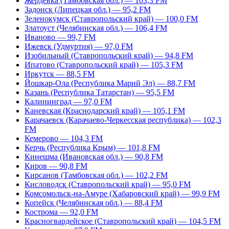
Жердевка (Тамбовская обл.) — 103,3 FM
Задонск (Липецкая обл.) — 95,2 FM
Зеленокумск (Ставропольский край) — 100,0 FM
Златоуст (Челябинская обл.) — 106,4 FM
Иваново — 99,7 FM
Ижевск (Удмуртия) — 97,0 FM
Изобильный (Ставропольский край) — 94,8 FM
Ипатово (Ставропольский край) — 105,3 FM
Иркутск — 88,5 FM
Йошкар-Ола (Республика Марий Эл) — 88,7 FM
Казань (Республика Татарстан) — 95,5 FM
Калининград — 97,0 FM
Каневская (Краснодарский край) — 105,1 FM
Карачаевск (Карачаево-Черкесская республика) — 102,3
FM
Кемерово — 104,3 FM
Керчь (Республика Крым) — 101,8 FM
Кинешма (Ивановская обл.) — 90,8 FM
Киров — 90,8 FM
Кирсанов (Тамбовская обл.) — 102,2 FM
Кисловодск (Ставропольский край) — 95,0 FM
Комсомольск-на-Амуре (Хабаровский край) — 99,9 FM
Копейск (Челябинская обл.) — 88,4 FM
Кострома — 92,0 FM
Красногвардейское (Ставропольский край) — 104,5 FM