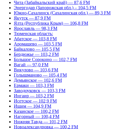
Чита (Забайкальский край) — 87,6 FM
Энергодар (Запорожская обл.) – 104,5 FM
Южно-Сахалинск (Сахалинская обл.) — 89,3 FM
Якутск — 87,9 FM
Ялта (Республика Крым) — 106,8 FM
Ярославль — 98,3 FM
Тюменская область:
Абатское — 103,8 FM
Аромашево — 103,5 FM
Байкалово — 105,5 FM
Бердюжье — 103,2 FM
Большое Сорокино — 102,7 FM
Вагай — 97,0 FM
Викулово — 103,6 FM
Голышманово — 105,4 FM
Демьянское — 102,6 FM
Ермаки — 103,3 FM
Заводоуковск — 103,3 FM
Ингаир — 103,2 FM
Исетское — 102,9 FM
Ишим — 104,9 FM
Казанское — 100,2 FM
Нагорный — 100,4 FM
Нижняя Тавда — 101,2 FM
Новоалександровка — 100,2 FM