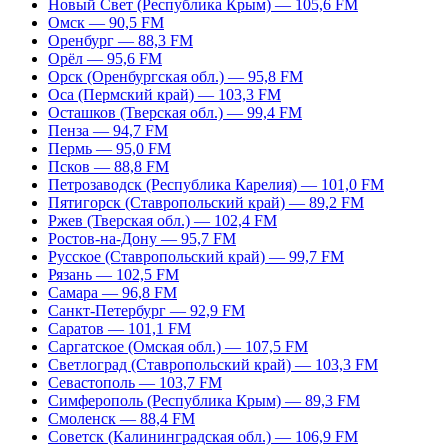
Новый Свет (Республика Крым) — 105,6 FM
Омск — 90,5 FM
Оренбург — 88,3 FM
Орёл — 95,6 FM
Орск (Оренбургская обл.) — 95,8 FM
Оса (Пермский край) — 103,3 FM
Осташков (Тверская обл.) — 99,4 FM
Пенза — 94,7 FM
Пермь — 95,0 FM
Псков — 88,8 FM
Петрозаводск (Республика Карелия) — 101,0 FM
Пятигорск (Ставропольский край) — 89,2 FM
Ржев (Тверская обл.) — 102,4 FM
Ростов-на-Дону — 95,7 FM
Русское (Ставропольский край) — 99,7 FM
Рязань — 102,5 FM
Самара — 96,8 FM
Санкт-Петербург — 92,9 FM
Саратов — 101,1 FM
Саргатское (Омская обл.) — 107,5 FM
Светлоград (Ставропольский край) — 103,3 FM
Севастополь — 103,7 FM
Симферополь (Республика Крым) — 89,3 FM
Смоленск — 88,4 FM
Советск (Калининградская обл.) — 106,9 FM