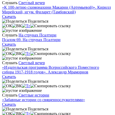
Слушать
Светлый вечер
«К 100-летию схимонахини Макарии (Артемьевой)». Кирилл
Мирейский, игум. Филарет (Тамбовский)
Скачать
Поделиться
Слушать
На струнах Псалтири
Псалом 69. На струнах Псалтири
Скачать
Поделиться
Слушать
Светлый вечер
«Издательская программа Всероссийского Поместного
собора 1917-1918 годов». Александр Мраморнов
Скачать
Поделиться
Слушать
Светлые истории
«Забавные истории со священнослужителями»
Скачать
Поделиться