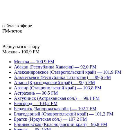
сейчас в эфире
FM-поток
Вернуться к эфиру
Москва - 100,9 FM
Москва — 100,9 FM
Абакан (Республика Хакасия) — 92,0 FM
Александровское (Ставропольский край) — 101,9 FM
Альметьевск (Республика Татарстан) — 99,6 FM
Анапа (Краснодарский край) — 90,5 FM
Арзгир (Ставропольский край) — 103,8 FM
Астрахань — 90,5 FM
Ахтубинск (Астраханская обл.) — 99,1 FM
Белгород — 103,2 FM
Бердянск (Запорожская обл.) — 102,7 FM
Благодарный (Ставропольский край) — 101,2 FM
Братск (Иркутская обл.) — 107,2 FM
Бриньковская (Краснодарский край) – 96,8 FM
Брянск — 98,2 FM