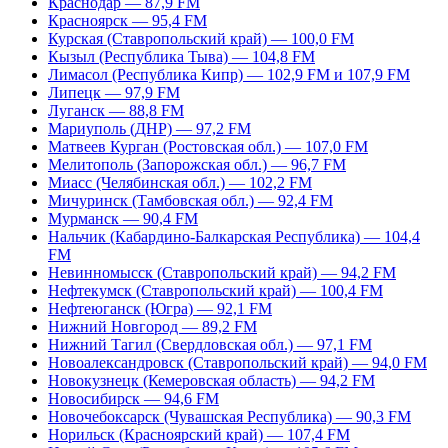
Краснодар — 87,9 FM
Красноярск — 95,4 FM
Курская (Ставропольский край) — 100,0 FM
Кызыл (Республика Тыва) — 104,8 FM
Лимасол (Республика Кипр) — 102,9 FM и 107,9 FM
Липецк — 97,9 FM
Луганск — 88,8 FM
Мариуполь (ДНР) — 97,2 FM
Матвеев Курган (Ростовская обл.) — 107,0 FM
Мелитополь (Запорожская обл.) — 96,7 FM
Миасс (Челябинская обл.) — 102,2 FM
Мичуринск (Тамбовская обл.) — 92,4 FM
Мурманск — 90,4 FM
Нальчик (Кабардино-Балкарская Республика) — 104,4
FM
Невинномысск (Ставропольский край) — 94,2 FM
Нефтекумск (Ставропольский край) — 100,4 FM
Нефтеюганск (Югра) — 92,1 FM
Нижний Новгород — 89,2 FM
Нижний Тагил (Свердловская обл.) — 97,1 FM
Новоалександровск (Ставропольский край) — 94,0 FM
Новокузнецк (Кемеровская область) — 94,2 FM
Новосибирск — 94,6 FM
Новочебоксарск (Чувашская Республика) — 90,3 FM
Норильск (Красноярский край) — 107,4 FM