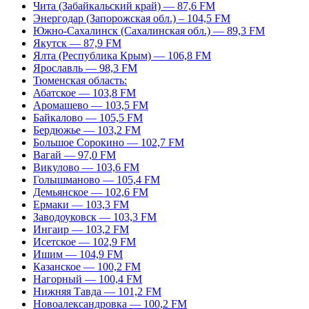
Чита (Забайкальский край) — 87,6 FM
Энергодар (Запорожская обл.) – 104,5 FM
Южно-Сахалинск (Сахалинская обл.) — 89,3 FM
Якутск — 87,9 FM
Ялта (Республика Крым) — 106,8 FM
Ярославль — 98,3 FM
Тюменская область:
Абатское — 103,8 FM
Аромашево — 103,5 FM
Байкалово — 105,5 FM
Бердюжье — 103,2 FM
Большое Сорокино — 102,7 FM
Вагай — 97,0 FM
Викулово — 103,6 FM
Голышманово — 105,4 FM
Демьянское — 102,6 FM
Ермаки — 103,3 FM
Заводоуковск — 103,3 FM
Ингаир — 103,2 FM
Исетское — 102,9 FM
Ишим — 104,9 FM
Казанское — 100,2 FM
Нагорный — 100,4 FM
Нижняя Тавда — 101,2 FM
Новоалександровка — 100,2 FM