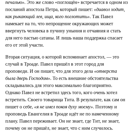
печалью»
. Это же слово «поглощён» встречается в одном из
посланий апостола Петра, который пишет:
«диавол ходит,
как рыкающий лев, ища, кого поглотить»
. Так Павел
намекает на то, что непрощение окружающих может
ввергнуть человека в пучину уныния и отчаяния и стать
для него пастью сатаны. И лишь наша поддержка спасает
его от этой участи.
Вторая ситуация, о которой вспоминает апостол, — это
случай в Троаде. Павел пришёл в этот город для
проповеди. И он пишет, что для этого дела
«отверста
была дверь Господом»
. То есть внешние обстоятельства
складывались для этого максимально благоприятно.
Однако Павел не встретил здесь того, кого очень хотел
встретить. Своего товарища Тита. В результате, как сам он
пишет о себе,
«я не имел покоя духу моему»
. Поэтому и
проповедь Евангелия в Троаде идёт не по намеченному
плану. Павел переживает. Он не знает, где Тит, не знает,
почему он не пришёл, не знает, что с ним случилось.