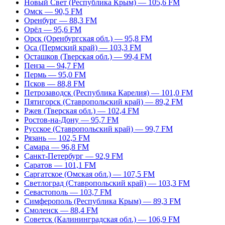
Новый Свет (Республика Крым) — 105,6 FM
Омск — 90,5 FM
Оренбург — 88,3 FM
Орёл — 95,6 FM
Орск (Оренбургская обл.) — 95,8 FM
Оса (Пермский край) — 103,3 FM
Осташков (Тверская обл.) — 99,4 FM
Пенза — 94,7 FM
Пермь — 95,0 FM
Псков — 88,8 FM
Петрозаводск (Республика Карелия) — 101,0 FM
Пятигорск (Ставропольский край) — 89,2 FM
Ржев (Тверская обл.) — 102,4 FM
Ростов-на-Дону — 95,7 FM
Русское (Ставропольский край) — 99,7 FM
Рязань — 102,5 FM
Самара — 96,8 FM
Санкт-Петербург — 92,9 FM
Саратов — 101,1 FM
Саргатское (Омская обл.) — 107,5 FM
Светлоград (Ставропольский край) — 103,3 FM
Севастополь — 103,7 FM
Симферополь (Республика Крым) — 89,3 FM
Смоленск — 88,4 FM
Советск (Калининградская обл.) — 106,9 FM