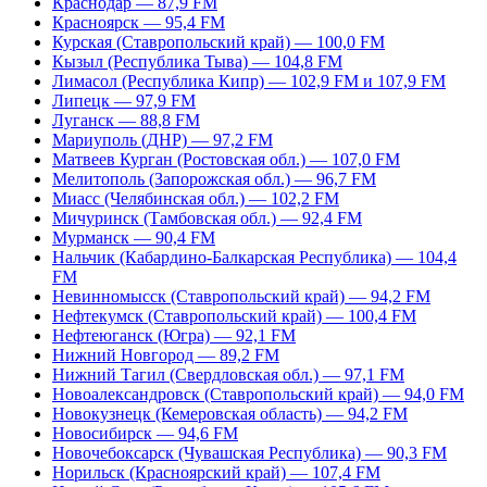
Краснодар — 87,9 FM
Красноярск — 95,4 FM
Курская (Ставропольский край) — 100,0 FM
Кызыл (Республика Тыва) — 104,8 FM
Лимасол (Республика Кипр) — 102,9 FM и 107,9 FM
Липецк — 97,9 FM
Луганск — 88,8 FM
Мариуполь (ДНР) — 97,2 FM
Матвеев Курган (Ростовская обл.) — 107,0 FM
Мелитополь (Запорожская обл.) — 96,7 FM
Миасс (Челябинская обл.) — 102,2 FM
Мичуринск (Тамбовская обл.) — 92,4 FM
Мурманск — 90,4 FM
Нальчик (Кабардино-Балкарская Республика) — 104,4
FM
Невинномысск (Ставропольский край) — 94,2 FM
Нефтекумск (Ставропольский край) — 100,4 FM
Нефтеюганск (Югра) — 92,1 FM
Нижний Новгород — 89,2 FM
Нижний Тагил (Свердловская обл.) — 97,1 FM
Новоалександровск (Ставропольский край) — 94,0 FM
Новокузнецк (Кемеровская область) — 94,2 FM
Новосибирск — 94,6 FM
Новочебоксарск (Чувашская Республика) — 90,3 FM
Норильск (Красноярский край) — 107,4 FM