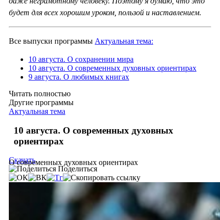
даже неграмотному человеку. Поэтому я думаю, что это
будет для всех хорошим уроком, пользой и наставлением.
Все выпуски программы
Актуальная тема:
10 августа. О сохранении мира
10 августа. О современных духовных ориентирах
9 августа. О любимых книгах
Читать полностью
Другие программы
Актуальная тема
10 августа. О современных духовных
ориентирах
Скачать
О современных духовных ориентирах
Поделиться