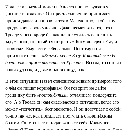
И далее ключевой момент. Апостол не погружается в
уныние и отчаяние. Он просто смиренно принимает
происходящее и направляется в Македонию, чтобы там
продолжить свою миссию. Даже несмотря на то, что в
Троаде у него вроде бы как не получилось исполнить
задуманное, он остаётся открытым Богу, доверяет Ему и
позволяет Ему вести себя дальше. Поэтому он и
произносит слова
«Благодарение Богу, Который всегда
даёт нам торжествовать во Христе»
. Всегда, то есть и в
наших удачах, и даже в наших неудачах.
В этой ситуации Павел становится живым примером того,
о чём он пишет коринфянам. Он говорит: не дайте
грешнику быть
«поглощённым»
отчаянием, поддержите
его. А в Троаде он сам оказывается в ситуации, когда его
может «поглотить» беспокойство. И он поступает с собой
точно так же, как призывает поступать с коринфским
братом. Он утешает и поддерживает себя. Каким же
образом? Павел принимает утешение и поддержку от Бога.