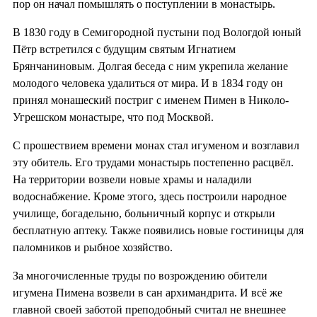
пор он начал помышлять о поступлении в монастырь.
В 1830 году в Семигородной пустыни под Вологдой юный
Пётр встретился с будущим святым Игнатием
Брянчаниновым. Долгая беседа с ним укрепила желание
молодого человека удалиться от мира. И в 1834 году он
принял монашеский постриг с именем Пимен в Николо-
Угрешском монастыре, что под Москвой.
С прошествием времени монах стал игуменом и возглавил
эту обитель. Его трудами монастырь постепенно расцвёл.
На территории возвели новые храмы и наладили
водоснабжение. Кроме этого, здесь построили народное
училище, богадельню, больничный корпус и открыли
бесплатную аптеку. Также появились новые гостиницы для
паломников и рыбное хозяйство.
За многочисленные труды по возрождению обители
игумена Пимена возвели в сан архимандрита. И всё же
главной своей заботой преподобный считал не внешнее