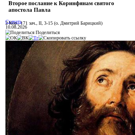
Второе послание к Коринфянам святого
апостола Павла
Скачать
2 Кор., 171 зач., II, 3-15 (о. Дмитрий Барицкий)
10.08.2026
Поделиться