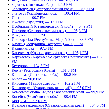
Жердевка (Тамбовская обл.) — 103,3 FM
Задонск (Липецкая обл.) — 95,2 FM
Зеленокумск (Ставропольский край) — 100,0 FM
Златоуст (Челябинская обл.) — 106,4 FM
Иваново — 99,7 FM
Ижевск (Удмуртия) — 97,0 FM
Изобильный (Ставропольский край) — 94,8 FM
Ипатово (Ставропольский край) — 105,3 FM
Иркутск — 88,5 FM
Йошкар-Ола (Республика Марий Эл) — 88,7 FM
Казань (Республика Татарстан) — 95,5 FM
Калининград — 97,0 FM
Каневская (Краснодарский край) — 105,1 FM
Карачаевск (Карачаево-Черкесская республика) — 102,3
FM
Кемерово — 104,3 FM
Керчь (Республика Крым) — 101,8 FM
Кинешма (Ивановская обл.) — 90,8 FM
Киров — 90,8 FM
Кирсанов (Тамбовская обл.) — 102,2 FM
Кисловодск (Ставропольский край) — 95,0 FM
Комсомольск-на-Амуре (Хабаровский край) — 99,9 FM
Копейск (Челябинская обл.) — 88,4 FM
Кострома — 92,0 FM
Красногвардейское (Ставропольский край) — 104,5 FM