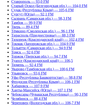
Ставрополь — 93,0 FM
Старый Оскол (Белгородская обл.) — 104,0 FM
Судак (Республика Крым) — 105,6 FM
Сургут (Югра) — 92,1 FM
Сызрань (Самарская обл.) — 98,3 FM
Тамбов — 99,9 FM
Тверь — 89,4 FM
Тёмкино (Смоленская обл.) — 96,1 FM
Тирасполь (Приднестровье) — 88,3 FM
Тихорецк (Краснодарский край) — 102,4 FM
Токмак (Запорожская обл.) — 104,9 FM
Тольятти (Самарская обл.) — 94,9 FM
Томск — 92,6 FM
Торжок (Тверская обл.) — 94,7 FM
Туапсе (Краснодарский край) — 106,5
Тюмень — 92,4 FM
Уварово (Тамбовская обл.) — 100,6 FM
Ульяновск — 93,6 FM
Уфа (Республика Башкортостан) — 98,8 FM
Феодосия (Республика Крым) — 106,1 FM
Хабаровск — 107,9 FM
Ханты-Мансийск (Югра) — 107,1 FM
Чебоксары (Чувашская Республика) — 90,3 FM
Челябинск — 88,4 FM
Череповец (Вологодская обл.) — 106,7 FM