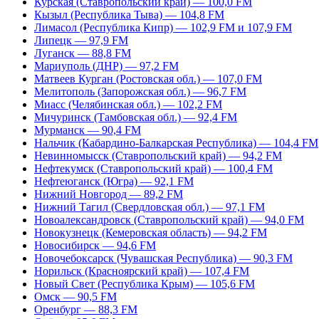
Курская (Ставропольский край) — 100,0 FM
Кызыл (Республика Тыва) — 104,8 FM
Лимасол (Республика Кипр) — 102,9 FM и 107,9 FM
Липецк — 97,9 FM
Луганск — 88,8 FM
Мариуполь (ДНР) — 97,2 FM
Матвеев Курган (Ростовская обл.) — 107,0 FM
Мелитополь (Запорожская обл.) — 96,7 FM
Миасс (Челябинская обл.) — 102,2 FM
Мичуринск (Тамбовская обл.) — 92,4 FM
Мурманск — 90,4 FM
Нальчик (Кабардино-Балкарская Республика) — 104,4 FM
Невинномысск (Ставропольский край) — 94,2 FM
Нефтекумск (Ставропольский край) — 100,4 FM
Нефтеюганск (Югра) — 92,1 FM
Нижний Новгород — 89,2 FM
Нижний Тагил (Свердловская обл.) — 97,1 FM
Новоалександровск (Ставропольский край) — 94,0 FM
Новокузнецк (Кемеровская область) — 94,2 FM
Новосибирск — 94,6 FM
Новочебоксарск (Чувашская Республика) — 90,3 FM
Норильск (Красноярский край) — 107,4 FM
Новый Свет (Республика Крым) — 105,6 FM
Омск — 90,5 FM
Оренбург — 88,3 FM