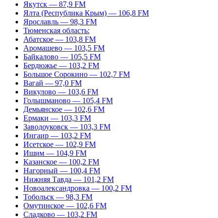
Якутск — 87,9 FM
Ялта (Республика Крым) — 106,8 FM
Ярославль — 98,3 FM
Тюменская область:
Абатское — 103,8 FM
Аромашево — 103,5 FM
Байкалово — 105,5 FM
Бердюжье — 103,2 FM
Большое Сорокино — 102,7 FM
Вагай — 97,0 FM
Викулово — 103,6 FM
Голышманово — 105,4 FM
Демьянское — 102,6 FM
Ермаки — 103,3 FM
Заводоуковск — 103,3 FM
Ингаир — 103,2 FM
Исетское — 102,9 FM
Ишим — 104,9 FM
Казанское — 100,2 FM
Нагорный — 100,4 FM
Нижняя Тавда — 101,2 FM
Новоалександровка — 100,2 FM
Тобольск — 98,3 FM
Омутинское — 102,6 FM
Сладково — 103,2 FM