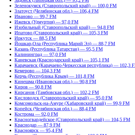
Задонск (Липецкая обл.) — 95,2 FM
Зеленокумск (Ставропольский край) — 100,0 FM
Златоуст (Челябинская обл.) — 106,4 FM
Иваново — 99,7 FM
Ижевск (Удмуртия) — 97,0 FM
Изобильный (Ставропольский край) — 94,8 FM
Ипатово (Ставропольский край) — 105,3 FM
Иркутск — 88,5 FM
Йошкар-Ола (Республика Марий Эл) — 88,7 FM
Казань (Республика Татарстан) — 95,5 FM
Калининград — 97,0 FM
Каневская (Краснодарский край) — 105,1 FM
Карачаевск (Карачаево-Черкесская республика) — 102,3 
Кемерово — 104,3 FM
Керчь (Республика Крым) — 101,8 FM
Кинешма (Ивановская обл.) — 90,8 FM
Киров — 90,8 FM
Кирсанов (Тамбовская обл.) — 102,2 FM
Кисловодск (Ставропольский край) — 95,0 FM
Комсомольск-на-Амуре (Хабаровский край) — 99,9 FM
Копейск (Челябинская обл.) — 88,4 FM
Кострома — 92,0 FM
Красногвардейское (Ставропольский край) — 104,5 FM
Краснодар — 87,9 FM
Красноярск — 95,4 FM