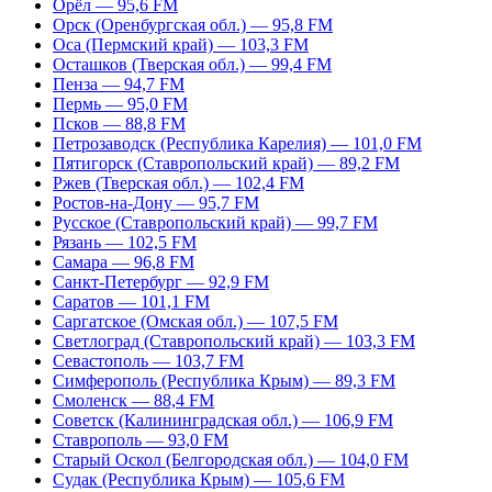
Орёл — 95,6 FM
Орск (Оренбургская обл.) — 95,8 FM
Оса (Пермский край) — 103,3 FM
Осташков (Тверская обл.) — 99,4 FM
Пенза — 94,7 FM
Пермь — 95,0 FM
Псков — 88,8 FM
Петрозаводск (Республика Карелия) — 101,0 FM
Пятигорск (Ставропольский край) — 89,2 FM
Ржев (Тверская обл.) — 102,4 FM
Ростов-на-Дону — 95,7 FM
Русское (Ставропольский край) — 99,7 FM
Рязань — 102,5 FM
Самара — 96,8 FM
Санкт-Петербург — 92,9 FM
Саратов — 101,1 FM
Саргатское (Омская обл.) — 107,5 FM
Светлоград (Ставропольский край) — 103,3 FM
Севастополь — 103,7 FM
Симферополь (Республика Крым) — 89,3 FM
Смоленск — 88,4 FM
Советск (Калининградская обл.) — 106,9 FM
Ставрополь — 93,0 FM
Старый Оскол (Белгородская обл.) — 104,0 FM
Судак (Республика Крым) — 105,6 FM