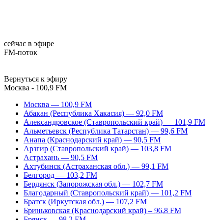
сейчас в эфире
FM-поток
Вернуться к эфиру
Москва - 100,9 FM
Москва — 100,9 FM
Абакан (Республика Хакасия) — 92,0 FM
Александровское (Ставропольский край) — 101,9 FM
Альметьевск (Республика Татарстан) — 99,6 FM
Анапа (Краснодарский край) — 90,5 FM
Арзгир (Ставропольский край) — 103,8 FM
Астрахань — 90,5 FM
Ахтубинск (Астраханская обл.) — 99,1 FM
Белгород — 103,2 FM
Бердянск (Запорожская обл.) — 102,7 FM
Благодарный (Ставропольский край) — 101,2 FM
Братск (Иркутская обл.) — 107,2 FM
Бриньковская (Краснодарский край) – 96,8 FM
Брянск — 98,2 FM