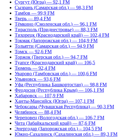
Сургут (Югра) — 92,1 FM
Сызрань (Самарская обл.) — 98,3 FM
Тамбов — 99,9 FM
Тверь — 89,4 FM
Тёмкино (Смоленская обл.) — 96,1 FM
Тирасполь (Приднестровье) — 88,3 FM
Тихорецк (Краснодарский край) — 102,4 FM
Токмак (Запорожская обл.) — 104,9 FM
Тольятти (Самарская обл.) — 94,9 FM
Томск — 92,6 FM
Торжок (Тверская обл.) — 94,7 FM
Туапсе (Краснодарский край) — 106,5
Тюмень — 92,4 FM
Уварово (Тамбовская обл.) — 100,6 FM
Ульяновск — 93,6 FM
Уфа (Республика Башкортостан) — 98,8 FM
Феодосия (Республика Крым) — 106,1 FM
Хабаровск — 107,9 FM
Ханты-Мансийск (Югра) — 107,1 FM
Чебоксары (Чувашская Республика) — 90,3 FM
Челябинск — 88,4 FM
Череповец (Вологодская обл.) — 106,7 FM
Чита (Забайкальский край) — 87,6 FM
Энергодар (Запорожская обл.) – 104,5 FM
Южно-Сахалинск (Сахалинская обл.) — 89,3 FM