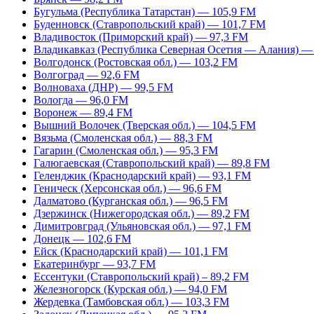
Бугульма (Республика Татарстан) — 105,9 FM
Буденновск (Ставропольский край) — 101,7 FM
Владивосток (Приморский край) — 97,3 FM
Владикавказ (Республика Северная Осетия — Алания) —
Волгодонск (Ростовская обл.) — 103,2 FM
Волгоград — 92,6 FM
Волноваха (ДНР) — 99,5 FM
Вологда — 96,0 FM
Воронеж — 89,4 FM
Вышний Волочек (Тверская обл.) — 104,5 FM
Вязьма (Смоленская обл.) — 88,3 FM
Гагарин (Смоленская обл.) — 95,3 FM
Галюгаевская (Ставропольский край) — 89,8 FM
Геленджик (Краснодарский край) — 93,1 FM
Геническ (Херсонская обл.) — 96,6 FM
Далматово (Курганская обл.) — 96,5 FM
Дзержинск (Нижегородская обл.) — 89,2 FM
Димитровград (Ульяновская обл.) — 97,1 FM
Донецк — 102,6 FM
Ейск (Краснодарский край) — 101,1 FM
Екатеринбург — 93,7 FM
Ессентуки (Ставропольский край) – 89,2 FM
Железногорск (Курская обл.) — 94,0 FM
Жердевка (Тамбовская обл.) — 103,3 FM