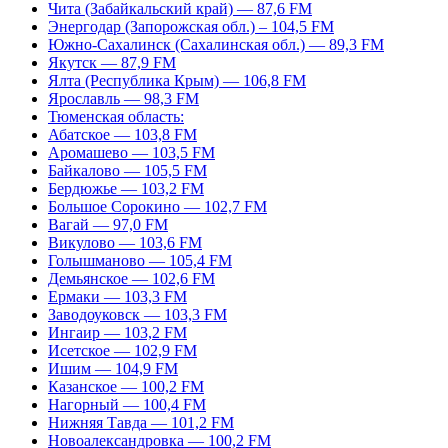
Чита (Забайкальский край) — 87,6 FM
Энергодар (Запорожская обл.) – 104,5 FM
Южно-Сахалинск (Сахалинская обл.) — 89,3 FM
Якутск — 87,9 FM
Ялта (Республика Крым) — 106,8 FM
Ярославль — 98,3 FM
Тюменская область:
Абатское — 103,8 FM
Аромашево — 103,5 FM
Байкалово — 105,5 FM
Бердюжье — 103,2 FM
Большое Сорокино — 102,7 FM
Вагай — 97,0 FM
Викулово — 103,6 FM
Голышманово — 105,4 FM
Демьянское — 102,6 FM
Ермаки — 103,3 FM
Заводоуковск — 103,3 FM
Ингаир — 103,2 FM
Исетское — 102,9 FM
Ишим — 104,9 FM
Казанское — 100,2 FM
Нагорный — 100,4 FM
Нижняя Тавда — 101,2 FM
Новоалександровка — 100,2 FM