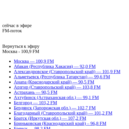
сейчас в эфире
FM-поток
Вернуться к эфиру
Москва - 100,9 FM
Москва — 100,9 FM
Абакан (Республика Хакасия) — 92,0 FM
Александровское (Ставропольский край) — 101,9 FM
Альметьевск (Республика Татарстан) — 99,6 FM
Анапа (Краснодарский край) — 90,5 FM
Арзгир (Ставропольский край) — 103,8 FM
Астрахань — 90,5 FM
Ахтубинск (Астраханская обл.) — 99,1 FM
Белгород — 103,2 FM
Бердянск (Запорожская обл.) — 102,7 FM
Благодарный (Ставропольский край) — 101,2 FM
Братск (Иркутская обл.) — 107,2 FM
Бриньковская (Краснодарский край) – 96,8 FM
Брянск — 98,2 FM