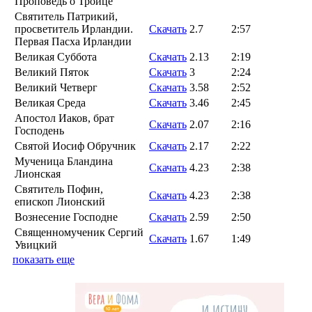
Проповедь о Троице
Святитель Патрикий,
просветитель Ирландии.
Скачать
2.7
2:57
Первая Пасха Ирландии
Великая Суббота
Скачать
2.13
2:19
Великий Пяток
Скачать
3
2:24
Великий Четверг
Скачать
3.58
2:52
Великая Среда
Скачать
3.46
2:45
Апостол Иаков, брат
Скачать
2.07
2:16
Господень
Святой Иосиф Обручник
Скачать
2.17
2:22
Мученица Бландина
Скачать
4.23
2:38
Лионская
Святитель Пофин,
Скачать
4.23
2:38
епископ Лионский
Вознесение Господне
Скачать
2.59
2:50
Священномученик Сергий
Скачать
1.67
1:49
Увицкий
показать еще