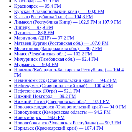
Краснодар — 87,9 FM
Красноярск — 95,4 FM
Курская (Ставропольский край) — 100,0 FM
Кызыл (Республика Тыва) — 104,8 FM
Лимасол (Республика Кипр) — 102,9 FM и 107,9 FM
Липецк — 97,9 FM
Луганск — 88,8 FM
Мариуполь (ДНР) — 97,2 FM
Матвеев Курган (Ростовская обл.) — 107,0 FM
Мелитополь (Запорожская обл.) — 96,7 FM
Миасс (Челябинская обл.) — 102,2 FM
Мичуринск (Тамбовская обл.) — 92,4 FM
Мурманск — 90,4 FM
Нальчик (Кабардино-Балкарская Республика) — 104,4
FM
Невинномысск (Ставропольский край) — 94,2 FM
Нефтекумск (Ставропольский край) — 100,4 FM
Нефтеюганск (Югра) — 92,1 FM
Нижний Новгород — 89,2 FM
Нижний Тагил (Свердловская обл.) — 97,1 FM
Новоалександровск (Ставропольский край) — 94,0 FM
Новокузнецк (Кемеровская область) — 94,2 FM
Новосибирск — 94,6 FM
Новочебоксарск (Чувашская Республика) — 90,3 FM
Норильск (Красноярский край) — 107,4 FM