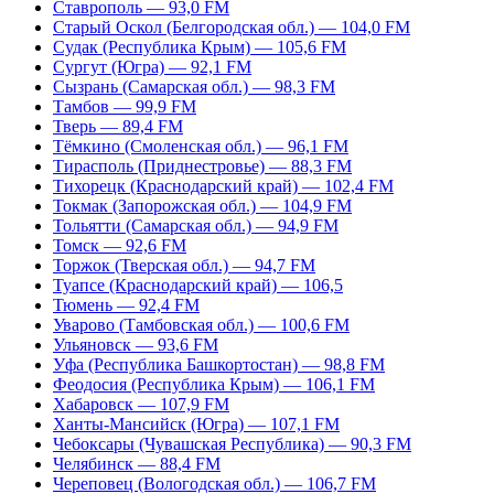
Ставрополь — 93,0 FM
Старый Оскол (Белгородская обл.) — 104,0 FM
Судак (Республика Крым) — 105,6 FM
Сургут (Югра) — 92,1 FM
Сызрань (Самарская обл.) — 98,3 FM
Тамбов — 99,9 FM
Тверь — 89,4 FM
Тёмкино (Смоленская обл.) — 96,1 FM
Тирасполь (Приднестровье) — 88,3 FM
Тихорецк (Краснодарский край) — 102,4 FM
Токмак (Запорожская обл.) — 104,9 FM
Тольятти (Самарская обл.) — 94,9 FM
Томск — 92,6 FM
Торжок (Тверская обл.) — 94,7 FM
Туапсе (Краснодарский край) — 106,5
Тюмень — 92,4 FM
Уварово (Тамбовская обл.) — 100,6 FM
Ульяновск — 93,6 FM
Уфа (Республика Башкортостан) — 98,8 FM
Феодосия (Республика Крым) — 106,1 FM
Хабаровск — 107,9 FM
Ханты-Мансийск (Югра) — 107,1 FM
Чебоксары (Чувашская Республика) — 90,3 FM
Челябинск — 88,4 FM
Череповец (Вологодская обл.) — 106,7 FM