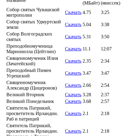
Название
(MБайт)
(мин:сек)
Собор святых Чувашской
Скачать
4.75
3:25
митрополии
Собор святых Удмуртской
Скачать
5.04
3:38
земли
Собор Волгоградских
Скачать
5.31
3:50
святых
Преподобномученица
Скачать
11.1
12:07
Марионилла (Цейтлин)
Священномученик Илия
Скачать
2.35
2:34
(Зачатейский)
Преподобный Пимен
Скачать
3.47
3:47
Угрешский
Священномученик
Скачать
2.66
2:54
Александр (Цицеронов)
Великий Вторник
Скачать
3.28
2:37
Великий Понедельник
Скачать
3.68
2:57
Святитель Патрикий,
просветитель Ирландии.
Скачать
2.1
2:18
Раб и патриций
Святитель Патрикий,
просветитель Ирландии.
Скачать
2.1
2:18