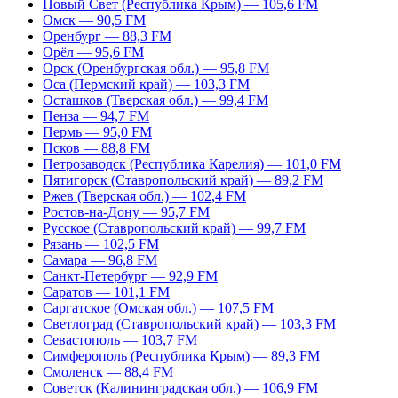
Новый Свет (Республика Крым) — 105,6 FM
Омск — 90,5 FM
Оренбург — 88,3 FM
Орёл — 95,6 FM
Орск (Оренбургская обл.) — 95,8 FM
Оса (Пермский край) — 103,3 FM
Осташков (Тверская обл.) — 99,4 FM
Пенза — 94,7 FM
Пермь — 95,0 FM
Псков — 88,8 FM
Петрозаводск (Республика Карелия) — 101,0 FM
Пятигорск (Ставропольский край) — 89,2 FM
Ржев (Тверская обл.) — 102,4 FM
Ростов-на-Дону — 95,7 FM
Русское (Ставропольский край) — 99,7 FM
Рязань — 102,5 FM
Самара — 96,8 FM
Санкт-Петербург — 92,9 FM
Саратов — 101,1 FM
Саргатское (Омская обл.) — 107,5 FM
Светлоград (Ставропольский край) — 103,3 FM
Севастополь — 103,7 FM
Симферополь (Республика Крым) — 89,3 FM
Смоленск — 88,4 FM
Советск (Калининградская обл.) — 106,9 FM