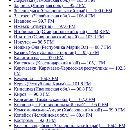
Жердевка (Тамбовская обл.) — 103,3 FM
Задонск (Липецкая обл.) — 95,2 FM
Зеленокумск (Ставропольский край) — 100,0 FM
Златоуст (Челябинская обл.) — 106,4 FM
Иваново — 99,7 FM
Ижевск (Удмуртия) — 97,0 FM
Изобильный (Ставропольский край) — 94,8 FM
Ипатово (Ставропольский край) — 105,3 FM
Иркутск — 88,5 FM
Йошкар-Ола (Республика Марий Эл) — 88,7 FM
Казань (Республика Татарстан) — 95,5 FM
Калининград — 97,0 FM
Каневская (Краснодарский край) — 105,1 FM
Карачаевск (Карачаево-Черкесская республика) — 102,3
FM
Кемерово — 104,3 FM
Керчь (Республика Крым) — 101,8 FM
Кинешма (Ивановская обл.) — 90,8 FM
Киров — 90,8 FM
Кирсанов (Тамбовская обл.) — 102,2 FM
Кисловодск (Ставропольский край) — 95,0 FM
Комсомольск-на-Амуре (Хабаровский край) — 99,9 FM
Копейск (Челябинская обл.) — 88,4 FM
Кострома — 92,0 FM
Красногвардейское (Ставропольский край) — 104,5 FM