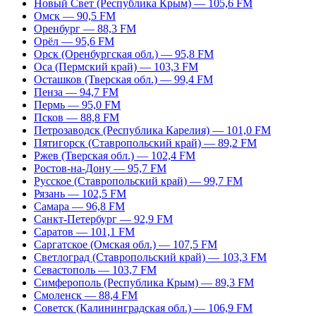
Новый Свет (Республика Крым) — 105,6 FM
Омск — 90,5 FM
Оренбург — 88,3 FM
Орёл — 95,6 FM
Орск (Оренбургская обл.) — 95,8 FM
Оса (Пермский край) — 103,3 FM
Осташков (Тверская обл.) — 99,4 FM
Пенза — 94,7 FM
Пермь — 95,0 FM
Псков — 88,8 FM
Петрозаводск (Республика Карелия) — 101,0 FM
Пятигорск (Ставропольский край) — 89,2 FM
Ржев (Тверская обл.) — 102,4 FM
Ростов-на-Дону — 95,7 FM
Русское (Ставропольский край) — 99,7 FM
Рязань — 102,5 FM
Самара — 96,8 FM
Санкт-Петербург — 92,9 FM
Саратов — 101,1 FM
Саргатское (Омская обл.) — 107,5 FM
Светлоград (Ставропольский край) — 103,3 FM
Севастополь — 103,7 FM
Симферополь (Республика Крым) — 89,3 FM
Смоленск — 88,4 FM
Советск (Калининградская обл.) — 106,9 FM