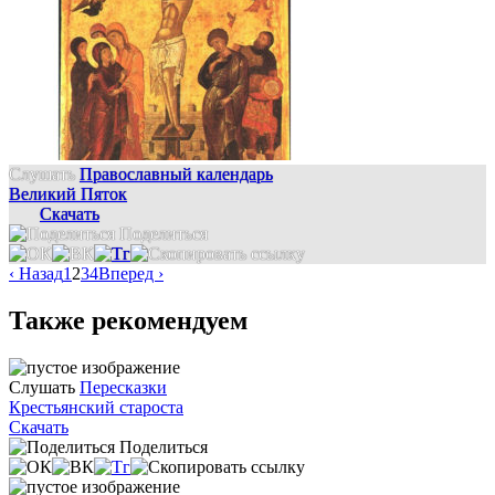
Слушать
Православный календарь
Великий Пяток
Скачать
Поделиться
‹ Назад
1
2
3
4
Вперед ›
Также рекомендуем
Слушать
Пересказки
Крестьянский староста
Скачать
Поделиться