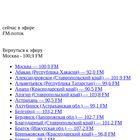
сейчас в эфире
FM-поток
Вернуться к эфиру
Москва - 100,9 FM
Москва — 100,9 FM
Абакан (Республика Хакасия) — 92,0 FM
Александровское (Ставропольский край) — 101,9 FM
Альметьевск (Республика Татарстан) — 99,6 FM
Анапа (Краснодарский край) — 90,5 FM
Арзгир (Ставропольский край) — 103,8 FM
Астрахань — 90,5 FM
Ахтубинск (Астраханская обл.) — 99,1 FM
Белгород — 103,2 FM
Бердянск (Запорожская обл.) — 102,7 FM
Благодарный (Ставропольский край) — 101,2 FM
Братск (Иркутская обл.) — 107,2 FM
Бриньковская (Краснодарский край) – 96,8 FM
Брянск — 98,2 FM