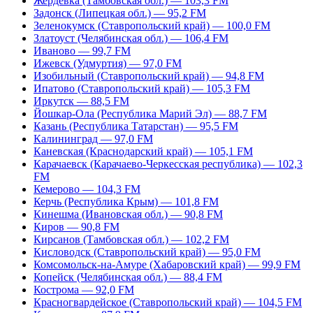
Жердевка (Тамбовская обл.) — 103,3 FM
Задонск (Липецкая обл.) — 95,2 FM
Зеленокумск (Ставропольский край) — 100,0 FM
Златоуст (Челябинская обл.) — 106,4 FM
Иваново — 99,7 FM
Ижевск (Удмуртия) — 97,0 FM
Изобильный (Ставропольский край) — 94,8 FM
Ипатово (Ставропольский край) — 105,3 FM
Иркутск — 88,5 FM
Йошкар-Ола (Республика Марий Эл) — 88,7 FM
Казань (Республика Татарстан) — 95,5 FM
Калининград — 97,0 FM
Каневская (Краснодарский край) — 105,1 FM
Карачаевск (Карачаево-Черкесская республика) — 102,3
FM
Кемерово — 104,3 FM
Керчь (Республика Крым) — 101,8 FM
Кинешма (Ивановская обл.) — 90,8 FM
Киров — 90,8 FM
Кирсанов (Тамбовская обл.) — 102,2 FM
Кисловодск (Ставропольский край) — 95,0 FM
Комсомольск-на-Амуре (Хабаровский край) — 99,9 FM
Копейск (Челябинская обл.) — 88,4 FM
Кострома — 92,0 FM
Красногвардейское (Ставропольский край) — 104,5 FM