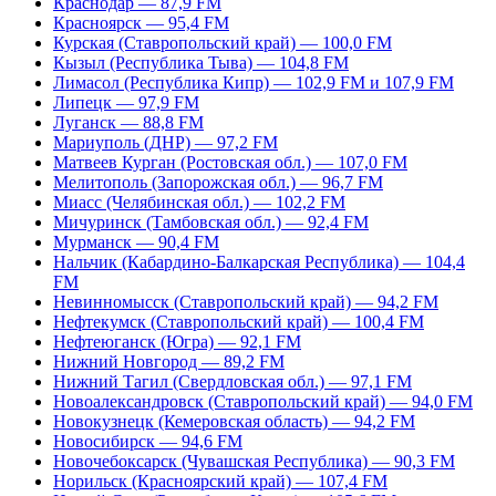
Краснодар — 87,9 FM
Красноярск — 95,4 FM
Курская (Ставропольский край) — 100,0 FM
Кызыл (Республика Тыва) — 104,8 FM
Лимасол (Республика Кипр) — 102,9 FM и 107,9 FM
Липецк — 97,9 FM
Луганск — 88,8 FM
Мариуполь (ДНР) — 97,2 FM
Матвеев Курган (Ростовская обл.) — 107,0 FM
Мелитополь (Запорожская обл.) — 96,7 FM
Миасс (Челябинская обл.) — 102,2 FM
Мичуринск (Тамбовская обл.) — 92,4 FM
Мурманск — 90,4 FM
Нальчик (Кабардино-Балкарская Республика) — 104,4
FM
Невинномысск (Ставропольский край) — 94,2 FM
Нефтекумск (Ставропольский край) — 100,4 FM
Нефтеюганск (Югра) — 92,1 FM
Нижний Новгород — 89,2 FM
Нижний Тагил (Свердловская обл.) — 97,1 FM
Новоалександровск (Ставропольский край) — 94,0 FM
Новокузнецк (Кемеровская область) — 94,2 FM
Новосибирск — 94,6 FM
Новочебоксарск (Чувашская Республика) — 90,3 FM
Норильск (Красноярский край) — 107,4 FM