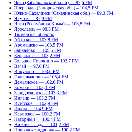
Чита (Забайкальский край) — 87,6 FM
Энергодар (Запорожская обл.) – 104,5 FM
Южно-Сахалинск (Сахалинская обл.) — 89,3 FM
Якутск — 87,9 FM
Ялта (Республика Крым) — 106,8 FM
Ярославль — 98,3 FM
Тюменская область:
Абатское — 103,8 FM
Аромашево — 103,5 FM
Байкалово — 105,5 FM
Бердюжье — 103,2 FM
Большое Сорокино — 102,7 FM
Вагай — 97,0 FM
Викулово — 103,6 FM
Голышманово — 105,4 FM
Демьянское — 102,6 FM
Ермаки — 103,3 FM
Заводоуковск — 103,3 FM
Ингаир — 103,2 FM
Исетское — 102,9 FM
Ишим — 104,9 FM
Казанское — 100,2 FM
Нагорный — 100,4 FM
Нижняя Тавда — 101,2 FM
Новоалександровка — 100,2 FM