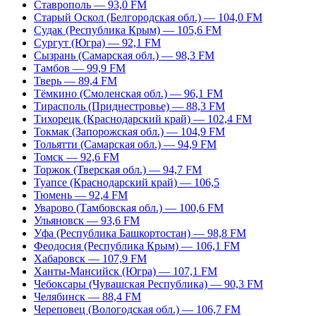
Ставрополь — 93,0 FM
Старый Оскол (Белгородская обл.) — 104,0 FM
Судак (Республика Крым) — 105,6 FM
Сургут (Югра) — 92,1 FM
Сызрань (Самарская обл.) — 98,3 FM
Тамбов — 99,9 FM
Тверь — 89,4 FM
Тёмкино (Смоленская обл.) — 96,1 FM
Тирасполь (Приднестровье) — 88,3 FM
Тихорецк (Краснодарский край) — 102,4 FM
Токмак (Запорожская обл.) — 104,9 FM
Тольятти (Самарская обл.) — 94,9 FM
Томск — 92,6 FM
Торжок (Тверская обл.) — 94,7 FM
Туапсе (Краснодарский край) — 106,5
Тюмень — 92,4 FM
Уварово (Тамбовская обл.) — 100,6 FM
Ульяновск — 93,6 FM
Уфа (Республика Башкортостан) — 98,8 FM
Феодосия (Республика Крым) — 106,1 FM
Хабаровск — 107,9 FM
Ханты-Мансийск (Югра) — 107,1 FM
Чебоксары (Чувашская Республика) — 90,3 FM
Челябинск — 88,4 FM
Череповец (Вологодская обл.) — 106,7 FM