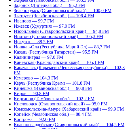
Жердевка (Тамбовская обл.) — 103,3 FM
Задонск (Липецкая обл.) — 95,2 FM
Зеленокумск (Ставропольский край) — 100,0 FM
Златоуст (Челябинская обл.) — 106,4 FM
Иваново — 99,7 FM
Ижевск (Удмуртия) — 97,0 FM
Изобильный (Ставропольский край) — 94,8 FM
Ипатово (Ставропольский край) — 105,3 FM
Иркутск — 88,5 FM
Йошкар-Ола (Республика Марий Эл) — 88,7 FM
Казань (Республика Татарстан) — 95,5 FM
Калининград — 97,0 FM
Каневская (Краснодарский край) — 105,1 FM
Карачаевск (Карачаево-Черкесская республика) — 102,3
FM
Кемерово — 104,3 FM
Керчь (Республика Крым) — 101,8 FM
Кинешма (Ивановская обл.) — 90,8 FM
Киров — 90,8 FM
Кирсанов (Тамбовская обл.) — 102,2 FM
Кисловодск (Ставропольский край) — 95,0 FM
Комсомольск-на-Амуре (Хабаровский край) — 99,9 FM
Копейск (Челябинская обл.) — 88,4 FM
Кострома — 92,0 FM
Красногвардейское (Ставропольский край) — 104,5 FM