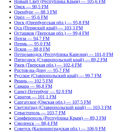
Новый Свет (Республика Крым) — 105,6 FM
Омск — 90,5 FM
Оренбург — 88,3 FM
Орёл — 95,6 FM
Орск (Оренбургская обл.) — 95,8 FM
Оса (Пермский край) — 103,3 FM
Осташков (Тверская обл.) — 99,4 FM
Пенза — 94,7 FM
Пермь — 95,0 FM
Псков — 88,8 FM
Петрозаводск (Республика Карелия) — 101,0 FM
Пятигорск (Ставропольский край) — 89,2 FM
Ржев (Тверская обл.) — 102,4 FM
Ростов-на-Дону — 95,7 FM
Русское (Ставропольский край) — 99,7 FM
Рязань — 102,5 FM
Самара — 96,8 FM
Санкт-Петербург — 92,9 FM
Саратов — 101,1 FM
Саргатское (Омская обл.) — 107,5 FM
Светлоград (Ставропольский край) — 103,3 FM
Севастополь — 103,7 FM
Симферополь (Республика Крым) — 89,3 FM
Смоленск — 88,4 FM
Советск (Калининградская обл.) — 106,9 FM