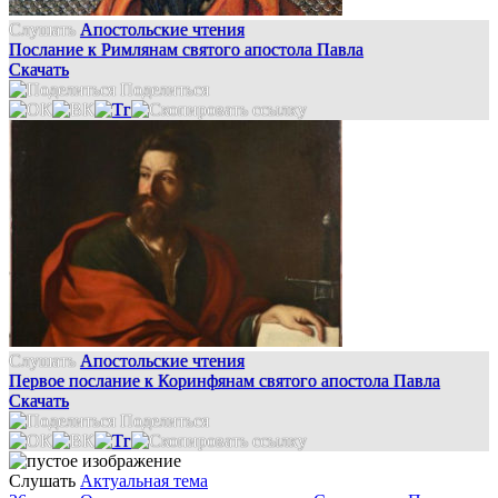
Слушать
Апостольские чтения
Послание к Римлянам святого апостола Павла
Скачать
Поделиться
Слушать
Апостольские чтения
Первое послание к Коринфянам святого апостола Павла
Скачать
Поделиться
Слушать
Актуальная тема