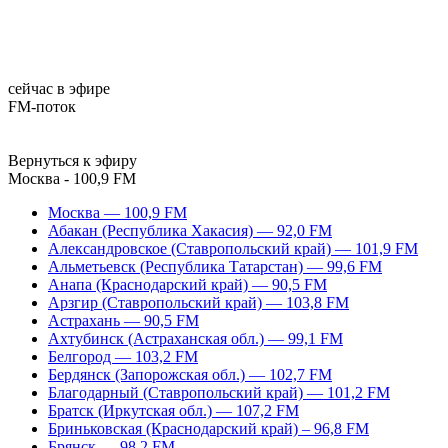
сейчас в эфире
FM-поток
Вернуться к эфиру
Москва - 100,9 FM
Москва — 100,9 FM
Абакан (Республика Хакасия) — 92,0 FM
Александровское (Ставропольский край) — 101,9 FM
Альметьевск (Республика Татарстан) — 99,6 FM
Анапа (Краснодарский край) — 90,5 FM
Арзгир (Ставропольский край) — 103,8 FM
Астрахань — 90,5 FM
Ахтубинск (Астраханская обл.) — 99,1 FM
Белгород — 103,2 FM
Бердянск (Запорожская обл.) — 102,7 FM
Благодарный (Ставропольский край) — 101,2 FM
Братск (Иркутская обл.) — 107,2 FM
Бриньковская (Краснодарский край) – 96,8 FM
Брянск — 98,2 FM