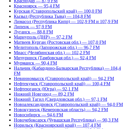
Краснодар — 87,9 FM
Красноярск — 95,4 FM
Курская (Ставропольский край) — 100,0 FM
Кызыл (Республика Тыва) — 104,8 FM
Лимасол (Республика Кипр) — 102,9 FM и 107,9 FM
Липецк — 97,9 FM
Луганск — 88,8 FM
Мариуполь (ДНР) — 97,2 FM
Матвеев Курган (Ростовская обл.) — 107,0 FM
Мелитополь (Запорожская обл.) — 96,7 FM
Миасс (Челябинская обл.) — 102,2 FM
Мичуринск (Тамбовская обл.) — 92,4 FM
Мурманск — 90,4 FM
Нальчик (Кабардино-Балкарская Республика) — 104,4
FM
Невинномысск (Ставропольский край) — 94,2 FM
Нефтекумск (Ставропольский край) — 100,4 FM
Нефтеюганск (Югра) — 92,1 FM
Нижний Новгород — 89,2 FM
Нижний Тагил (Свердловская обл.) — 97,1 FM
Новоалександровск (Ставропольский край) — 94,0 FM
Новокузнецк (Кемеровская область) — 94,2 FM
Новосибирск — 94,6 FM
Новочебоксарск (Чувашская Республика) — 90,3 FM
Норильск (Красноярский край) — 107,4 FM