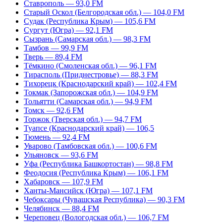
Ставрополь — 93,0 FM
Старый Оскол (Белгородская обл.) — 104,0 FM
Судак (Республика Крым) — 105,6 FM
Сургут (Югра) — 92,1 FM
Сызрань (Самарская обл.) — 98,3 FM
Тамбов — 99,9 FM
Тверь — 89,4 FM
Тёмкино (Смоленская обл.) — 96,1 FM
Тирасполь (Приднестровье) — 88,3 FM
Тихорецк (Краснодарский край) — 102,4 FM
Токмак (Запорожская обл.) — 104,9 FM
Тольятти (Самарская обл.) — 94,9 FM
Томск — 92,6 FM
Торжок (Тверская обл.) — 94,7 FM
Туапсе (Краснодарский край) — 106,5
Тюмень — 92,4 FM
Уварово (Тамбовская обл.) — 100,6 FM
Ульяновск — 93,6 FM
Уфа (Республика Башкортостан) — 98,8 FM
Феодосия (Республика Крым) — 106,1 FM
Хабаровск — 107,9 FM
Ханты-Мансийск (Югра) — 107,1 FM
Чебоксары (Чувашская Республика) — 90,3 FM
Челябинск — 88,4 FM
Череповец (Вологодская обл.) — 106,7 FM