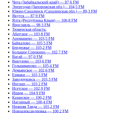
Чита (Забайкальский край) — 87,6 FM
Энергодар (Запорожская обл.) – 104,5 FM
Южно-Сахалинск (Сахалинская обл.) — 89,3 FM
Якутск — 87,9 FM
Ялта (Республика Крым) — 106,8 FM
Ярославль — 98,3 FM
Тюменская область:
Абатское — 103,8 FM
Аромашево — 103,5 FM
Байкалово — 105,5 FM
Бердюжье — 103,2 FM
Большое Сорокино — 102,7 FM
Вагай — 97,0 FM
Викулово — 103,6 FM
Голышманово — 105,4 FM
Демьянское — 102,6 FM
Ермаки — 103,3 FM
Заводоуковск — 103,3 FM
Ингаир — 103,2 FM
Исетское — 102,9 FM
Ишим — 104,9 FM
Казанское — 100,2 FM
Нагорный — 100,4 FM
Нижняя Тавда — 101,2 FM
Новоалександровка — 100,2 FM