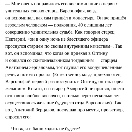
— Мне очень понравилось его воспоминание о первых
учительных словах старца Варсонофия, когда
он вспоминал, как сам пришёл в монастырь. Он же пришёл
взрослым человеком — полковник, 40 с лишним лет,
совершенно удивительная судьба. Как говорил старец
Нектарий, «он в одну ночь из блестящего офицера
проснулся старцем по своим внутренним качествам». Так
вот, он вспоминал, что когда он приехал в Оптину
и общался со скитоначальником тогдашним — старцем
Анатолием Зерцаловым, тот слушал его воодушевлённые
речи, а потом спросил. (Естественно, когда приехал отец
Варсонофий первый раз поступать в Оптину, он так горел
желанием. Кстати, его старец Амвросий не принял, он его
отправил вообще восвояси, и только через несколько лет
осуществилось желание будущего отца Варсонофия). Так
вот, Анатолий Зерцалов, послушав про мечты, про затвор,
спросил его:
— Что ж, и в баню ходить не будете?