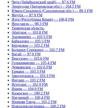
Чита (Забайкальский край) — 87,6 FM
Энергодар (Запорожская обл.) – 104,5 FM
Южно-Сахалинск (Сахалинская обл.) — 89,3 FM
Якутск — 87,9 FM
Ялта (Республика Крым) — 106,8 FM
Ярославль — 98,3 FM
Тюменская область:
Абатское — 103,8 FM
Аромашево — 103,5 FM
Байкалово — 105,5 FM
Бердюжье — 103,2 FM
Большое Сорокино — 102,7 FM
Вагай — 97,0 FM
Викулово — 103,6 FM
Голышманово — 105,4 FM
Демьянское — 102,6 FM
Ермаки — 103,3 FM
Заводоуковск — 103,3 FM
Ингаир — 103,2 FM
Исетское — 102,9 FM
Ишим — 104,9 FM
Казанское — 100,2 FM
Нагорный — 100,4 FM
Нижняя Тавда — 101,2 FM
Новоалександровка — 100,2 FM