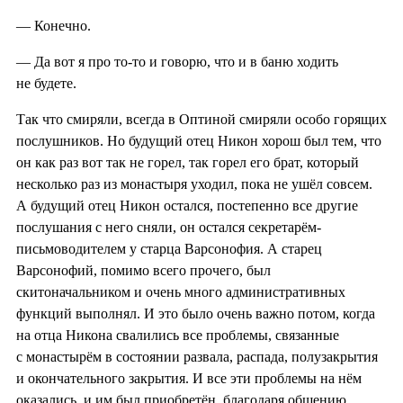
— Конечно.
— Да вот я про то-то и говорю, что и в баню ходить
не будете.
Так что смиряли, всегда в Оптиной смиряли особо горящих
послушников. Но будущий отец Никон хорош был тем, что
он как раз вот так не горел, так горел его брат, который
несколько раз из монастыря уходил, пока не ушёл совсем.
А будущий отец Никон остался, постепенно все другие
послушания с него сняли, он остался секретарём-
письмоводителем у старца Варсонофия. А старец
Варсонофий, помимо всего прочего, был
скитоначальником и очень много административных
функций выполнял. И это было очень важно потом, когда
на отца Никона свалились все проблемы, связанные
с монастырём в состоянии развала, распада, полузакрытия
и окончательного закрытия. И все эти проблемы на нём
оказались, и им был приобретён, благодаря общению