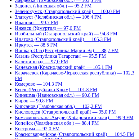
Жердевка (Тамбовская обл.) — 103,3 FM
Задонск (Липецкая обл.) — 95,2 FM
Зеленокумск (Ставропольский край) — 100,0 FM
Златоуст (Челябинская обл.) — 106,4 FM
Иваново — 99,7 FM
Ижевск (Удмуртия) — 97,0 FM
Изобильный (Ставропольский край) — 94,8 FM
Ипатово (Ставропольский край) — 105,3 FM
Иркутск — 88,5 FM
Йошкар-Ола (Республика Марий Эл) — 88,7 FM
Казань (Республика Татарстан) — 95,5 FM
Калининград — 97,0 FM
Каневская (Краснодарский край) — 105,1 FM
Карачаевск (Карачаево-Черкесская республика) — 102,3
FM
Кемерово — 104,3 FM
Керчь (Республика Крым) — 101,8 FM
Кинешма (Ивановская обл.) — 90,8 FM
Киров — 90,8 FM
Кирсанов (Тамбовская обл.) — 102,2 FM
Кисловодск (Ставропольский край) — 95,0 FM
Комсомольск-на-Амуре (Хабаровский край) — 99,9 FM
Копейск (Челябинская обл.) — 88,4 FM
Кострома — 92,0 FM
Красногвардейское (Ставропольский край) — 104,5 FM