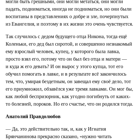
могли быть грешными, они могли метаться, они могли
падать, подниматься, иногда не подниматься, но они были
воспитаны в представлениях о добре и зле, почерпнутых
из Евангелия, и поэтому в их жизни это очень чувствуется.
Так случилось с дедом будущего отца Никона, тогда ещё
Коленьки, его дед был сиротой, и совершенно незнакомый
ему взрослый человек, купец, у которого была лавка,
просто взял его, потому что он был без отца и матери —
и куда ж его девать? И он вырос у этого купца, тот его
обучил помогать в лавке, и в результате всё закончилось
тем, что, умирая бездетным, он завещал ему своё дело, тот
его приумножил, обзавёлся уже тремя лавками. Он мог бы,
как любой беспризорник, как угодно погибнуть от каких-
то болезней, пороков. Но его счастье, что он родился тогда.
Анатолий Правдолюбов
— Да, это действительно так, и, как у Игнатия
Брянчанинова прекрасно сказано, «нужно читать