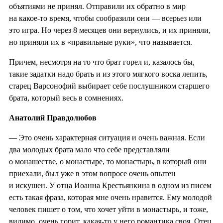
объятиями не принял. Отправили их обратно в мир
на какое-то время, чтобы сообразили они — всерьез или
это игра. Но через 8 месяцев они вернулись, и их приняли,
но приняли их в «правильные руки», что называется.
Причем, несмотря на то что брат горел и, казалось бы,
такие задатки надо брать и из этого мягкого воска лепить,
старец Варсонофий выбирает себе послушником старшего
брата, который весь в сомнениях.
Анатолий Правдолюбов
— Это очень характерная ситуация и очень важная. Если
два молодых брата мало что себе представляли
о монашестве, о монастыре, то монастырь, в который они
приехали, был уже в этом вопросе очень опытен
и искушен. У отца Иоанна Крестьянкина в одном из писем
есть такая фраза, которая мне очень нравится. Ему молодой
человек пишет о том, что хочет уйти в монастырь, и тоже,
видимо, очень горит, какая-то у него романтика своя. Отец