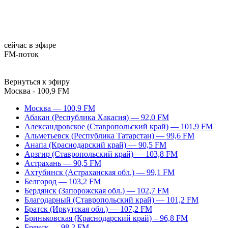
сейчас в эфире
FM-поток
Вернуться к эфиру
Москва - 100,9 FM
Москва — 100,9 FM
Абакан (Республика Хакасия) — 92,0 FM
Александровское (Ставропольский край) — 101,9 FM
Альметьевск (Республика Татарстан) — 99,6 FM
Анапа (Краснодарский край) — 90,5 FM
Арзгир (Ставропольский край) — 103,8 FM
Астрахань — 90,5 FM
Ахтубинск (Астраханская обл.) — 99,1 FM
Белгород — 103,2 FM
Бердянск (Запорожская обл.) — 102,7 FM
Благодарный (Ставропольский край) — 101,2 FM
Братск (Иркутская обл.) — 107,2 FM
Бриньковская (Краснодарский край) – 96,8 FM
Брянск — 98,2 FM