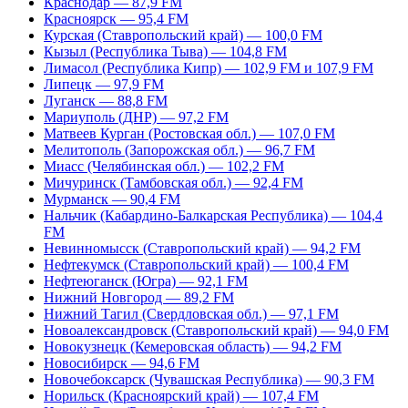
Краснодар — 87,9 FM
Красноярск — 95,4 FM
Курская (Ставропольский край) — 100,0 FM
Кызыл (Республика Тыва) — 104,8 FM
Лимасол (Республика Кипр) — 102,9 FM и 107,9 FM
Липецк — 97,9 FM
Луганск — 88,8 FM
Мариуполь (ДНР) — 97,2 FM
Матвеев Курган (Ростовская обл.) — 107,0 FM
Мелитополь (Запорожская обл.) — 96,7 FM
Миасс (Челябинская обл.) — 102,2 FM
Мичуринск (Тамбовская обл.) — 92,4 FM
Мурманск — 90,4 FM
Нальчик (Кабардино-Балкарская Республика) — 104,4
FM
Невинномысск (Ставропольский край) — 94,2 FM
Нефтекумск (Ставропольский край) — 100,4 FM
Нефтеюганск (Югра) — 92,1 FM
Нижний Новгород — 89,2 FM
Нижний Тагил (Свердловская обл.) — 97,1 FM
Новоалександровск (Ставропольский край) — 94,0 FM
Новокузнецк (Кемеровская область) — 94,2 FM
Новосибирск — 94,6 FM
Новочебоксарск (Чувашская Республика) — 90,3 FM
Норильск (Красноярский край) — 107,4 FM