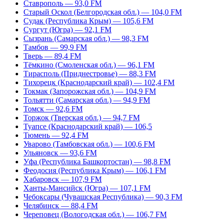
Ставрополь — 93,0 FM
Старый Оскол (Белгородская обл.) — 104,0 FM
Судак (Республика Крым) — 105,6 FM
Сургут (Югра) — 92,1 FM
Сызрань (Самарская обл.) — 98,3 FM
Тамбов — 99,9 FM
Тверь — 89,4 FM
Тёмкино (Смоленская обл.) — 96,1 FM
Тирасполь (Приднестровье) — 88,3 FM
Тихорецк (Краснодарский край) — 102,4 FM
Токмак (Запорожская обл.) — 104,9 FM
Тольятти (Самарская обл.) — 94,9 FM
Томск — 92,6 FM
Торжок (Тверская обл.) — 94,7 FM
Туапсе (Краснодарский край) — 106,5
Тюмень — 92,4 FM
Уварово (Тамбовская обл.) — 100,6 FM
Ульяновск — 93,6 FM
Уфа (Республика Башкортостан) — 98,8 FM
Феодосия (Республика Крым) — 106,1 FM
Хабаровск — 107,9 FM
Ханты-Мансийск (Югра) — 107,1 FM
Чебоксары (Чувашская Республика) — 90,3 FM
Челябинск — 88,4 FM
Череповец (Вологодская обл.) — 106,7 FM