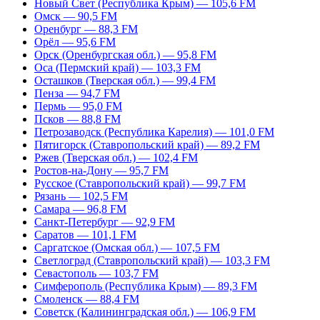
Новый Свет (Республика Крым) — 105,6 FM
Омск — 90,5 FM
Оренбург — 88,3 FM
Орёл — 95,6 FM
Орск (Оренбургская обл.) — 95,8 FM
Оса (Пермский край) — 103,3 FM
Осташков (Тверская обл.) — 99,4 FM
Пенза — 94,7 FM
Пермь — 95,0 FM
Псков — 88,8 FM
Петрозаводск (Республика Карелия) — 101,0 FM
Пятигорск (Ставропольский край) — 89,2 FM
Ржев (Тверская обл.) — 102,4 FM
Ростов-на-Дону — 95,7 FM
Русское (Ставропольский край) — 99,7 FM
Рязань — 102,5 FM
Самара — 96,8 FM
Санкт-Петербург — 92,9 FM
Саратов — 101,1 FM
Саргатское (Омская обл.) — 107,5 FM
Светлоград (Ставропольский край) — 103,3 FM
Севастополь — 103,7 FM
Симферополь (Республика Крым) — 89,3 FM
Смоленск — 88,4 FM
Советск (Калининградская обл.) — 106,9 FM