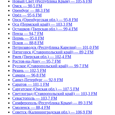
Новый Свет (Республика Крым) — 105,6 FM
Омск — 90,5 FM
Оренбург — 88,3 FM
Орёл — 95,6 FM
Орск (Оренбургская обл.) — 95,8 FM
Оса (Пермский край) — 103,3 FM
Осташков (Тверская обл.) — 99,4 FM
Пенза — 94,7 FM
Пермь — 95,0 FM
Псков — 88,8 FM
Петрозаводск (Республика Карелия) — 101,0 FM
Пятигорск (Ставропольский край) — 89,2 FM
Ржев (Тверская обл.) — 102,4 FM
Ростов-на-Дону — 95,7 FM
Русское (Ставропольский край) — 99,7 FM
Рязань — 102,5 FM
Самара — 96,8 FM
Санкт-Петербург — 92,9 FM
Саратов — 101,1 FM
Саргатское (Омская обл.) — 107,5 FM
Светлоград (Ставропольский край) — 103,3 FM
Севастополь — 103,7 FM
Симферополь (Республика Крым) — 89,3 FM
Смоленск — 88,4 FM
Советск (Калининградская обл.) — 106,9 FM