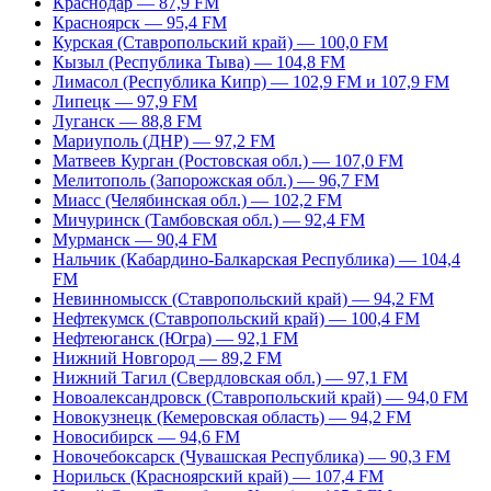
Краснодар — 87,9 FM
Красноярск — 95,4 FM
Курская (Ставропольский край) — 100,0 FM
Кызыл (Республика Тыва) — 104,8 FM
Лимасол (Республика Кипр) — 102,9 FM и 107,9 FM
Липецк — 97,9 FM
Луганск — 88,8 FM
Мариуполь (ДНР) — 97,2 FM
Матвеев Курган (Ростовская обл.) — 107,0 FM
Мелитополь (Запорожская обл.) — 96,7 FM
Миасс (Челябинская обл.) — 102,2 FM
Мичуринск (Тамбовская обл.) — 92,4 FM
Мурманск — 90,4 FM
Нальчик (Кабардино-Балкарская Республика) — 104,4
FM
Невинномысск (Ставропольский край) — 94,2 FM
Нефтекумск (Ставропольский край) — 100,4 FM
Нефтеюганск (Югра) — 92,1 FM
Нижний Новгород — 89,2 FM
Нижний Тагил (Свердловская обл.) — 97,1 FM
Новоалександровск (Ставропольский край) — 94,0 FM
Новокузнецк (Кемеровская область) — 94,2 FM
Новосибирск — 94,6 FM
Новочебоксарск (Чувашская Республика) — 90,3 FM
Норильск (Красноярский край) — 107,4 FM