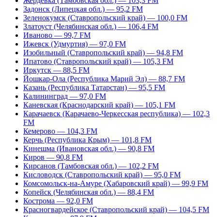
Жердевка (Тамбовская обл.) — 103,3 FM
Задонск (Липецкая обл.) — 95,2 FM
Зеленокумск (Ставропольский край) — 100,0 FM
Златоуст (Челябинская обл.) — 106,4 FM
Иваново — 99,7 FM
Ижевск (Удмуртия) — 97,0 FM
Изобильный (Ставропольский край) — 94,8 FM
Ипатово (Ставропольский край) — 105,3 FM
Иркутск — 88,5 FM
Йошкар-Ола (Республика Марий Эл) — 88,7 FM
Казань (Республика Татарстан) — 95,5 FM
Калининград — 97,0 FM
Каневская (Краснодарский край) — 105,1 FM
Карачаевск (Карачаево-Черкесская республика) — 102,3
FM
Кемерово — 104,3 FM
Керчь (Республика Крым) — 101,8 FM
Кинешма (Ивановская обл.) — 90,8 FM
Киров — 90,8 FM
Кирсанов (Тамбовская обл.) — 102,2 FM
Кисловодск (Ставропольский край) — 95,0 FM
Комсомольск-на-Амуре (Хабаровский край) — 99,9 FM
Копейск (Челябинская обл.) — 88,4 FM
Кострома — 92,0 FM
Красногвардейское (Ставропольский край) — 104,5 FM