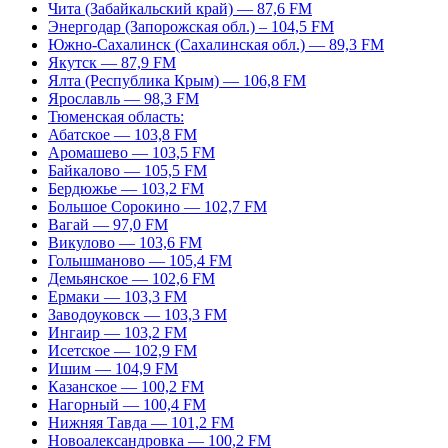
Чита (Забайкальский край) — 87,6 FM
Энергодар (Запорожская обл.) – 104,5 FM
Южно-Сахалинск (Сахалинская обл.) — 89,3 FM
Якутск — 87,9 FM
Ялта (Республика Крым) — 106,8 FM
Ярославль — 98,3 FM
Тюменская область:
Абатское — 103,8 FM
Аромашево — 103,5 FM
Байкалово — 105,5 FM
Бердюжье — 103,2 FM
Большое Сорокино — 102,7 FM
Вагай — 97,0 FM
Викулово — 103,6 FM
Голышманово — 105,4 FM
Демьянское — 102,6 FM
Ермаки — 103,3 FM
Заводоуковск — 103,3 FM
Ингаир — 103,2 FM
Исетское — 102,9 FM
Ишим — 104,9 FM
Казанское — 100,2 FM
Нагорный — 100,4 FM
Нижняя Тавда — 101,2 FM
Новоалександровка — 100,2 FM