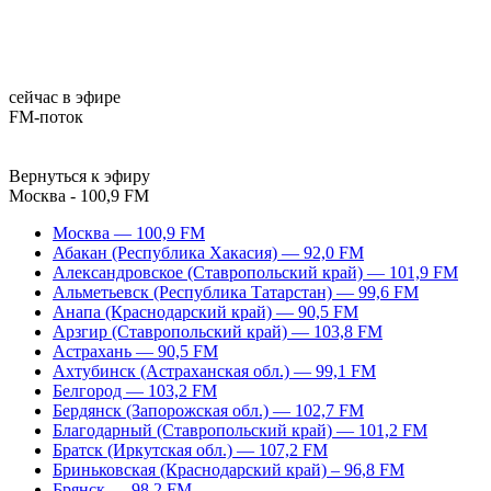
сейчас в эфире
FM-поток
Вернуться к эфиру
Москва - 100,9 FM
Москва — 100,9 FM
Абакан (Республика Хакасия) — 92,0 FM
Александровское (Ставропольский край) — 101,9 FM
Альметьевск (Республика Татарстан) — 99,6 FM
Анапа (Краснодарский край) — 90,5 FM
Арзгир (Ставропольский край) — 103,8 FM
Астрахань — 90,5 FM
Ахтубинск (Астраханская обл.) — 99,1 FM
Белгород — 103,2 FM
Бердянск (Запорожская обл.) — 102,7 FM
Благодарный (Ставропольский край) — 101,2 FM
Братск (Иркутская обл.) — 107,2 FM
Бриньковская (Краснодарский край) – 96,8 FM
Брянск — 98,2 FM