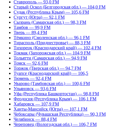
Ставрополь — 93,0 FM
Старый Оскол (Белгородская обл.) — 104,0 FM
Судак (Республика Крым) — 105,6 FM
Сургут (Югра) — 92,1 FM
Сызрань (Самарская обл.) — 98,3 FM
Тамбов — 99,9 FM
Тверь — 89,4 FM
Тёмкино (Смоленская обл.) — 96,1 FM
Тирасполь (Приднестровье) — 88,3 FM
Тихорецк (Краснодарский край) — 102,4 FM
Токмак (Запорожская обл.) — 104,9 FM
Тольятти (Самарская обл.) — 94,9 FM
Томск — 92,6 FM
Торжок (Тверская обл.) — 94,7 FM
Туапсе (Краснодарский край) — 106,5
Тюмень — 92,4 FM
Уварово (Тамбовская обл.) — 100,6 FM
Ульяновск — 93,6 FM
Уфа (Республика Башкортостан) — 98,8 FM
Феодосия (Республика Крым) — 106,1 FM
Хабаровск — 107,9 FM
Ханты-Мансийск (Югра) — 107,1 FM
Чебоксары (Чувашская Республика) — 90,3 FM
Челябинск — 88,4 FM
Череповец (Вологодская обл.) — 106,7 FM