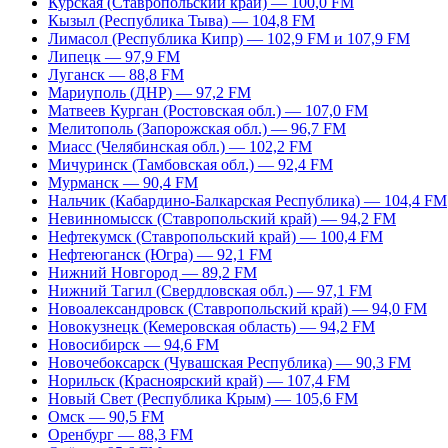
Курская (Ставропольский край) — 100,0 FM
Кызыл (Республика Тыва) — 104,8 FM
Лимасол (Республика Кипр) — 102,9 FM и 107,9 FM
Липецк — 97,9 FM
Луганск — 88,8 FM
Мариуполь (ДНР) — 97,2 FM
Матвеев Курган (Ростовская обл.) — 107,0 FM
Мелитополь (Запорожская обл.) — 96,7 FM
Миасс (Челябинская обл.) — 102,2 FM
Мичуринск (Тамбовская обл.) — 92,4 FM
Мурманск — 90,4 FM
Нальчик (Кабардино-Балкарская Республика) — 104,4 FM
Невинномысск (Ставропольский край) — 94,2 FM
Нефтекумск (Ставропольский край) — 100,4 FM
Нефтеюганск (Югра) — 92,1 FM
Нижний Новгород — 89,2 FM
Нижний Тагил (Свердловская обл.) — 97,1 FM
Новоалександровск (Ставропольский край) — 94,0 FM
Новокузнецк (Кемеровская область) — 94,2 FM
Новосибирск — 94,6 FM
Новочебоксарск (Чувашская Республика) — 90,3 FM
Норильск (Красноярский край) — 107,4 FM
Новый Свет (Республика Крым) — 105,6 FM
Омск — 90,5 FM
Оренбург — 88,3 FM