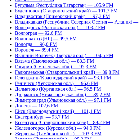
Бугульма (Республика Татарстан) — 105,9 FM
Буденновск (Ставропольский край) — 101,7 FM
Владивосток (Приморский край) — 97,3 FM
Владикавказ (Республика Северная Осетия — Алания) —
Волгодонск (Ростовская обл.) — 103,2 FM
Волгоград — 92,6 FM
Волноваха (ДНР) — 99,5 FM
Вологда — 96,0 FM
Воронеж — 89,4 FM
Вышний Волочек (Тверская обл.) — 104,5 FM
Вязьма (Смоленская обл.) — 88,3 FM
Гагарин (Смоленская обл.) — 95,3 FM
Галюгаевская (Ставропольский край) — 89,8 FM
Геленджик (Краснодарский край) — 93,1 FM
Геническ (Херсонская обл.) — 96,6 FM
Далматово (Курганская обл.) — 96,5 FM
Дзержинск (Нижегородская обл.) — 89,2 FM
Димитровград (Ульяновская обл.) — 97,1 FM
Донецк — 102,6 FM
Ейск (Краснодарский край) — 101,1 FM
Екатеринбург — 93,7 FM
Ессентуки (Ставропольский край) – 89,2 FM
Железногорск (Курская обл.) — 94,0 FM
Жердевка (Тамбовская обл.) — 103,3 FM