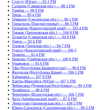
Сургут (Югра) — 92,1 FM
Сызрань (Самарская обл.) — 98,3 FM
Тамбов — 99,9 FM
Тверь — 89,4 FM
Тёмкино (Смоленская обл.) — 96,1 FM
Тирасполь (Приднестровье) — 88,3 FM
Тихорецк (Краснодарский край) — 102,4 FM
Токмак (Запорожская обл.) — 104,9 FM
Тольятти (Самарская обл.) — 94,9 FM
Томск — 92,6 FM
Торжок (Тверская обл.) — 94,7 FM
Туапсе (Краснодарский край) — 106,5
Тюмень — 92,4 FM
Уварово (Тамбовская обл.) — 100,6 FM
Ульяновск — 93,6 FM
Уфа (Республика Башкортостан) — 98,8 FM
Феодосия (Республика Крым) — 106,1 FM
Хабаровск — 107,9 FM
Ханты-Мансийск (Югра) — 107,1 FM
Чебоксары (Чувашская Республика) — 90,3 FM
Челябинск — 88,4 FM
Череповец (Вологодская обл.) — 106,7 FM
Чита (Забайкальский край) — 87,6 FM
Энергодар (Запорожская обл.) – 104,5 FM
Южно-Сахалинск (Сахалинская обл.) — 89,3 FM