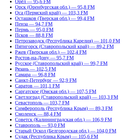
Орёл — 95,6 FM
Орск (Оренбургская обл.) — 95,8 FM
Оса (Пермский край) — 103,3 FM
Осташков (Тверская обл.) — 99,4 FM
Пенза — 94,7 FM
Пермь — 95,0 FM
Псков — 88,8 FM
Петрозаводск (Республика Карелия) — 101,0 FM
Пятигорск (Ставропольский край) — 89,2 FM
Ржев (Тверская обл.) — 102,4 FM
Ростов-на-Дону — 95,7 FM
Русское (Ставропольский край) — 99,7 FM
Рязань — 102,5 FM
Самара — 96,8 FM
Санкт-Петербург — 92,9 FM
Саратов — 101,1 FM
Саргатское (Омская обл.) — 107,5 FM
Светлоград (Ставропольский край) — 103,3 FM
Севастополь — 103,7 FM
Симферополь (Республика Крым) — 89,3 FM
Смоленск — 88,4 FM
Советск (Калининградская обл.) — 106,9 FM
Ставрополь — 93,0 FM
Старый Оскол (Белгородская обл.) — 104,0 FM
Судак (Республика Крым) — 105,6 FM