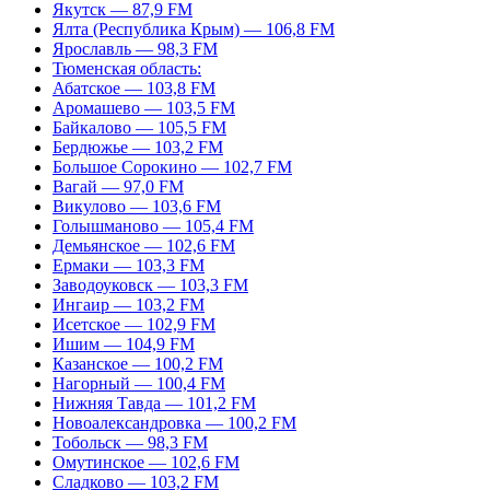
Якутск — 87,9 FM
Ялта (Республика Крым) — 106,8 FM
Ярославль — 98,3 FM
Тюменская область:
Абатское — 103,8 FM
Аромашево — 103,5 FM
Байкалово — 105,5 FM
Бердюжье — 103,2 FM
Большое Сорокино — 102,7 FM
Вагай — 97,0 FM
Викулово — 103,6 FM
Голышманово — 105,4 FM
Демьянское — 102,6 FM
Ермаки — 103,3 FM
Заводоуковск — 103,3 FM
Ингаир — 103,2 FM
Исетское — 102,9 FM
Ишим — 104,9 FM
Казанское — 100,2 FM
Нагорный — 100,4 FM
Нижняя Тавда — 101,2 FM
Новоалександровка — 100,2 FM
Тобольск — 98,3 FM
Омутинское — 102,6 FM
Сладково — 103,2 FM