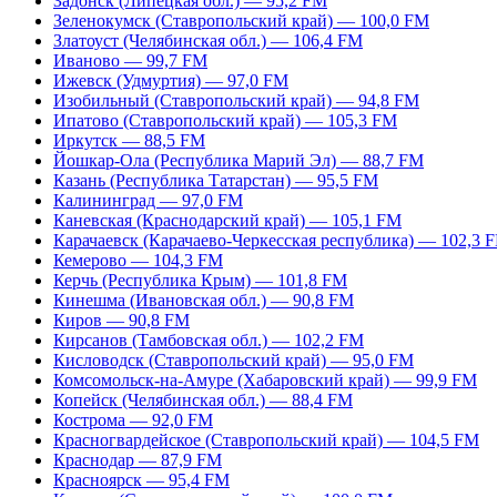
Задонск (Липецкая обл.) — 95,2 FM
Зеленокумск (Ставропольский край) — 100,0 FM
Златоуст (Челябинская обл.) — 106,4 FM
Иваново — 99,7 FM
Ижевск (Удмуртия) — 97,0 FM
Изобильный (Ставропольский край) — 94,8 FM
Ипатово (Ставропольский край) — 105,3 FM
Иркутск — 88,5 FM
Йошкар-Ола (Республика Марий Эл) — 88,7 FM
Казань (Республика Татарстан) — 95,5 FM
Калининград — 97,0 FM
Каневская (Краснодарский край) — 105,1 FM
Карачаевск (Карачаево-Черкесская республика) — 102,3 
Кемерово — 104,3 FM
Керчь (Республика Крым) — 101,8 FM
Кинешма (Ивановская обл.) — 90,8 FM
Киров — 90,8 FM
Кирсанов (Тамбовская обл.) — 102,2 FM
Кисловодск (Ставропольский край) — 95,0 FM
Комсомольск-на-Амуре (Хабаровский край) — 99,9 FM
Копейск (Челябинская обл.) — 88,4 FM
Кострома — 92,0 FM
Красногвардейское (Ставропольский край) — 104,5 FM
Краснодар — 87,9 FM
Красноярск — 95,4 FM