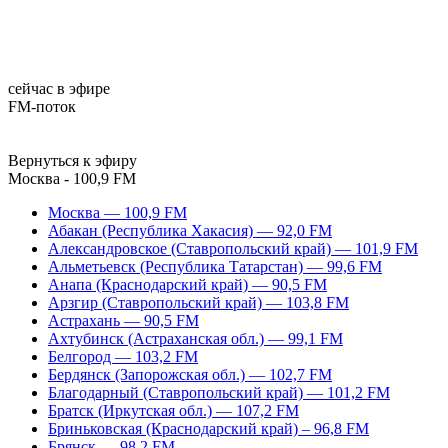
сейчас в эфире
FM-поток
Вернуться к эфиру
Москва - 100,9 FM
Москва — 100,9 FM
Абакан (Республика Хакасия) — 92,0 FM
Александровское (Ставропольский край) — 101,9 FM
Альметьевск (Республика Татарстан) — 99,6 FM
Анапа (Краснодарский край) — 90,5 FM
Арзгир (Ставропольский край) — 103,8 FM
Астрахань — 90,5 FM
Ахтубинск (Астраханская обл.) — 99,1 FM
Белгород — 103,2 FM
Бердянск (Запорожская обл.) — 102,7 FM
Благодарный (Ставропольский край) — 101,2 FM
Братск (Иркутская обл.) — 107,2 FM
Бриньковская (Краснодарский край) – 96,8 FM
Брянск — 98,2 FM