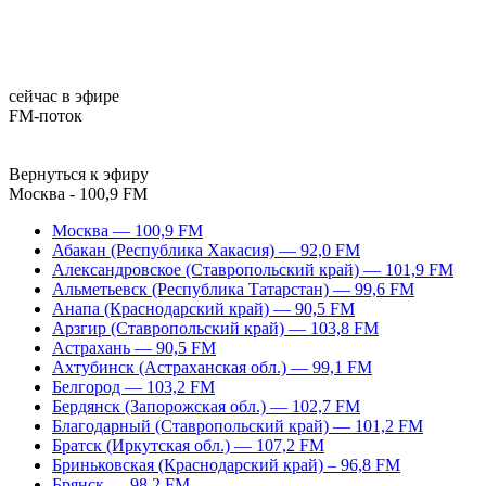
сейчас в эфире
FM-поток
Вернуться к эфиру
Москва - 100,9 FM
Москва — 100,9 FM
Абакан (Республика Хакасия) — 92,0 FM
Александровское (Ставропольский край) — 101,9 FM
Альметьевск (Республика Татарстан) — 99,6 FM
Анапа (Краснодарский край) — 90,5 FM
Арзгир (Ставропольский край) — 103,8 FM
Астрахань — 90,5 FM
Ахтубинск (Астраханская обл.) — 99,1 FM
Белгород — 103,2 FM
Бердянск (Запорожская обл.) — 102,7 FM
Благодарный (Ставропольский край) — 101,2 FM
Братск (Иркутская обл.) — 107,2 FM
Бриньковская (Краснодарский край) – 96,8 FM
Брянск — 98,2 FM