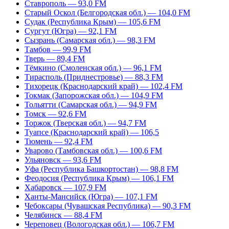
Ставрополь — 93,0 FM
Старый Оскол (Белгородская обл.) — 104,0 FM
Судак (Республика Крым) — 105,6 FM
Сургут (Югра) — 92,1 FM
Сызрань (Самарская обл.) — 98,3 FM
Тамбов — 99,9 FM
Тверь — 89,4 FM
Тёмкино (Смоленская обл.) — 96,1 FM
Тирасполь (Приднестровье) — 88,3 FM
Тихорецк (Краснодарский край) — 102,4 FM
Токмак (Запорожская обл.) — 104,9 FM
Тольятти (Самарская обл.) — 94,9 FM
Томск — 92,6 FM
Торжок (Тверская обл.) — 94,7 FM
Туапсе (Краснодарский край) — 106,5
Тюмень — 92,4 FM
Уварово (Тамбовская обл.) — 100,6 FM
Ульяновск — 93,6 FM
Уфа (Республика Башкортостан) — 98,8 FM
Феодосия (Республика Крым) — 106,1 FM
Хабаровск — 107,9 FM
Ханты-Мансийск (Югра) — 107,1 FM
Чебоксары (Чувашская Республика) — 90,3 FM
Челябинск — 88,4 FM
Череповец (Вологодская обл.) — 106,7 FM