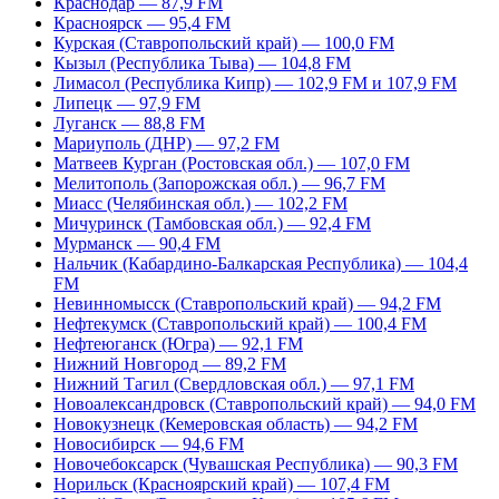
Краснодар — 87,9 FM
Красноярск — 95,4 FM
Курская (Ставропольский край) — 100,0 FM
Кызыл (Республика Тыва) — 104,8 FM
Лимасол (Республика Кипр) — 102,9 FM и 107,9 FM
Липецк — 97,9 FM
Луганск — 88,8 FM
Мариуполь (ДНР) — 97,2 FM
Матвеев Курган (Ростовская обл.) — 107,0 FM
Мелитополь (Запорожская обл.) — 96,7 FM
Миасс (Челябинская обл.) — 102,2 FM
Мичуринск (Тамбовская обл.) — 92,4 FM
Мурманск — 90,4 FM
Нальчик (Кабардино-Балкарская Республика) — 104,4
FM
Невинномысск (Ставропольский край) — 94,2 FM
Нефтекумск (Ставропольский край) — 100,4 FM
Нефтеюганск (Югра) — 92,1 FM
Нижний Новгород — 89,2 FM
Нижний Тагил (Свердловская обл.) — 97,1 FM
Новоалександровск (Ставропольский край) — 94,0 FM
Новокузнецк (Кемеровская область) — 94,2 FM
Новосибирск — 94,6 FM
Новочебоксарск (Чувашская Республика) — 90,3 FM
Норильск (Красноярский край) — 107,4 FM