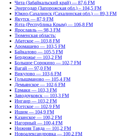
Чита (Забайкальский край) — 87,6 FM
Энергодар (Запорожская обл.) – 104,5 FM
Южно-Сахалинск (Сахалинская обл.) — 89,3 FM
Якутск — 87,9 FM
Ялта (Республика Крым) — 106,8 FM
Ярославль — 98,3 FM
Тюменская область:
Абатское — 103,8 FM
Аромашево — 103,5 FM
Байкалово — 105,5 FM
Бердюжье — 103,2 FM
Большое Сорокино — 102,7 FM
Вагай — 97,0 FM
Викулово — 103,6 FM
Голышманово — 105,4 FM
Демьянское — 102,6 FM
Ермаки — 103,3 FM
Заводоуковск — 103,3 FM
Ингаир — 103,2 FM
Исетское — 102,9 FM
Ишим — 104,9 FM
Казанское — 100,2 FM
Нагорный — 100,4 FM
Нижняя Тавда — 101,2 FM
Новоалександровка — 100,2 FM