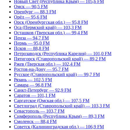
Новый Свет (Республика Крым) — 105,6 FM
Омск — 90,5 FM
Оренбург — 88,3 FM
Орёл — 95,6 FM
Орск (Оренбургская обл.) — 95,8 FM
Оса (Пермский край) — 103,3 FM
Осташков (Тверская обл.) — 99,4 FM
Пенза — 94,7 FM
Пермь — 95,0 FM
Псков — 88,8 FM
Петрозаводск (Республика Карелия) — 101,0 FM
Пятигорск (Ставропольский край) — 89,2 FM
Ржев (Тверская обл.) — 102,4 FM
Ростов-на-Дону — 95,7 FM
Русское (Ставропольский край) — 99,7 FM
Рязань — 102,5 FM
Самара — 96,8 FM
Санкт-Петербург — 92,9 FM
Саратов — 101,1 FM
Саргатское (Омская обл.) — 107,5 FM
Светлоград (Ставропольский край) — 103,3 FM
Севастополь — 103,7 FM
Симферополь (Республика Крым) — 89,3 FM
Смоленск — 88,4 FM
Советск (Калининградская обл.) — 106,9 FM