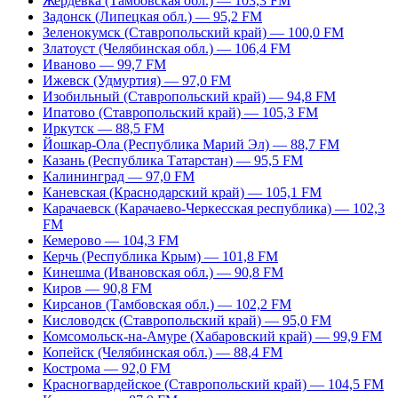
Жердевка (Тамбовская обл.) — 103,3 FM
Задонск (Липецкая обл.) — 95,2 FM
Зеленокумск (Ставропольский край) — 100,0 FM
Златоуст (Челябинская обл.) — 106,4 FM
Иваново — 99,7 FM
Ижевск (Удмуртия) — 97,0 FM
Изобильный (Ставропольский край) — 94,8 FM
Ипатово (Ставропольский край) — 105,3 FM
Иркутск — 88,5 FM
Йошкар-Ола (Республика Марий Эл) — 88,7 FM
Казань (Республика Татарстан) — 95,5 FM
Калининград — 97,0 FM
Каневская (Краснодарский край) — 105,1 FM
Карачаевск (Карачаево-Черкесская республика) — 102,3
FM
Кемерово — 104,3 FM
Керчь (Республика Крым) — 101,8 FM
Кинешма (Ивановская обл.) — 90,8 FM
Киров — 90,8 FM
Кирсанов (Тамбовская обл.) — 102,2 FM
Кисловодск (Ставропольский край) — 95,0 FM
Комсомольск-на-Амуре (Хабаровский край) — 99,9 FM
Копейск (Челябинская обл.) — 88,4 FM
Кострома — 92,0 FM
Красногвардейское (Ставропольский край) — 104,5 FM