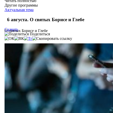
Читать полностью
Другие программы
Актуальная тема
6 августа. О святых Борисе и Глебе
Скачать
О святых Борисе и Глебе
Поделиться