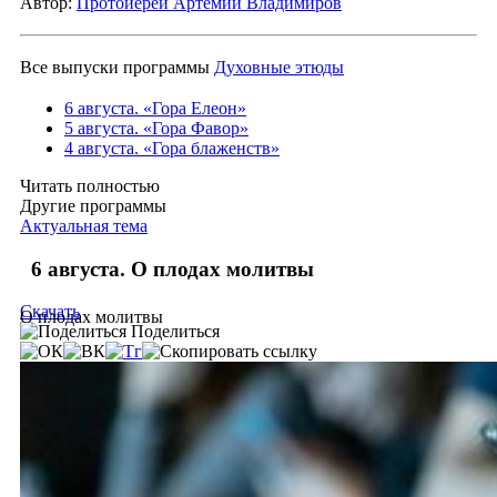
Автор:
Протоиерей Артемий Владимиров
Все выпуски программы
Духовные этюды
6 августа. «Гора Елеон»
5 августа. «Гора Фавор»
4 августа. «Гора блаженств»
Читать полностью
Другие программы
Актуальная тема
6 августа. О плодах молитвы
Скачать
О плодах молитвы
Поделиться