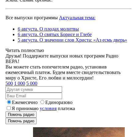
Все выпуски программы
Актуальная тема:
6 августа. О плодах молитвы
6 августа. О святых Борисе и Глебе
5 августа. О значении слов Христа: «Аз есмь дверь»
Читать полностью
Друзья! Поддержите выпуски новых программ Радио
ВЕРА!
Вы можете стать попечителем радио, установив
ежемесячный платеж. Будем вместе свидетельствовать
миру о Христе, Его любви и милосердии!
500
1 000
5 000
Ежемесячно
Единоразово
Я принимаю
условия
платежа
Помочь радио
Помочь радио