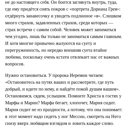
не до настоящего себя. Он боится заглянуть внутрь, туда,
где ему придётся снять покров с «портрета Дориана Грея»:
отдёрнуть занавесочку и увидеть подлинное «я». Слишком
много страхов, задавленных страхов, среди которых —
страх встречи с самим собой. Человек может заниматься
чем угодно, лишь бы только не заниматься самым главным.
И хотя многие привычно жалуются на суету и
перегруженность, но нередко внешняя суета втайне
любима, поскольку очень кстати отвлекает нас от важных
вопросов.
Нужно остановиться. У пророка Иеремии читаем:
«Остановитесь на путях ваших и рассмотрите, где путь
добрый, и идите по нему, и найдёте покой душам вашим».
Остановимся, сядем, услышим. Помните Христа в гостях у
Марфы и Марии? Марфа бегает, хлопочет, Мария сидит.
Мария сидит не из праздности, а потому, что она понимает:
в этот момент надо сидеть у ног Мессии, смотреть на Него
снизу вверх любящим взглядом и ловить каждое слово.