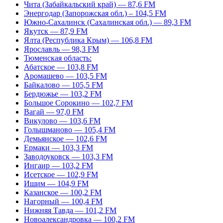
Чита (Забайкальский край) — 87,6 FM
Энергодар (Запорожская обл.) – 104,5 FM
Южно-Сахалинск (Сахалинская обл.) — 89,3 FM
Якутск — 87,9 FM
Ялта (Республика Крым) — 106,8 FM
Ярославль — 98,3 FM
Тюменская область:
Абатское — 103,8 FM
Аромашево — 103,5 FM
Байкалово — 105,5 FM
Бердюжье — 103,2 FM
Большое Сорокино — 102,7 FM
Вагай — 97,0 FM
Викулово — 103,6 FM
Голышманово — 105,4 FM
Демьянское — 102,6 FM
Ермаки — 103,3 FM
Заводоуковск — 103,3 FM
Ингаир — 103,2 FM
Исетское — 102,9 FM
Ишим — 104,9 FM
Казанское — 100,2 FM
Нагорный — 100,4 FM
Нижняя Тавда — 101,2 FM
Новоалександровка — 100,2 FM