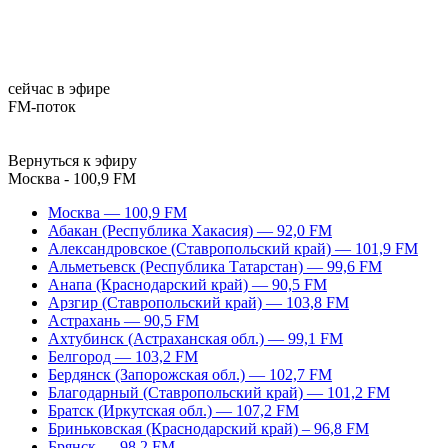
сейчас в эфире
FM-поток
Вернуться к эфиру
Москва - 100,9 FM
Москва — 100,9 FM
Абакан (Республика Хакасия) — 92,0 FM
Александровское (Ставропольский край) — 101,9 FM
Альметьевск (Республика Татарстан) — 99,6 FM
Анапа (Краснодарский край) — 90,5 FM
Арзгир (Ставропольский край) — 103,8 FM
Астрахань — 90,5 FM
Ахтубинск (Астраханская обл.) — 99,1 FM
Белгород — 103,2 FM
Бердянск (Запорожская обл.) — 102,7 FM
Благодарный (Ставропольский край) — 101,2 FM
Братск (Иркутская обл.) — 107,2 FM
Бриньковская (Краснодарский край) – 96,8 FM
Брянск — 98,2 FM