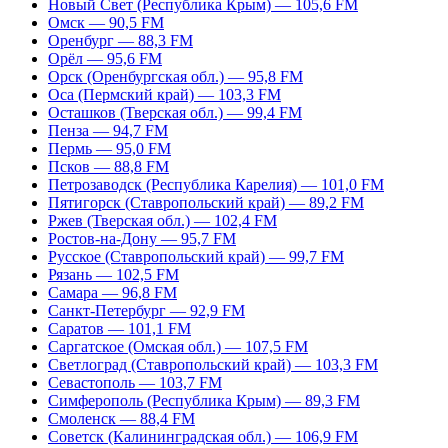
Новый Свет (Республика Крым) — 105,6 FM
Омск — 90,5 FM
Оренбург — 88,3 FM
Орёл — 95,6 FM
Орск (Оренбургская обл.) — 95,8 FM
Оса (Пермский край) — 103,3 FM
Осташков (Тверская обл.) — 99,4 FM
Пенза — 94,7 FM
Пермь — 95,0 FM
Псков — 88,8 FM
Петрозаводск (Республика Карелия) — 101,0 FM
Пятигорск (Ставропольский край) — 89,2 FM
Ржев (Тверская обл.) — 102,4 FM
Ростов-на-Дону — 95,7 FM
Русское (Ставропольский край) — 99,7 FM
Рязань — 102,5 FM
Самара — 96,8 FM
Санкт-Петербург — 92,9 FM
Саратов — 101,1 FM
Саргатское (Омская обл.) — 107,5 FM
Светлоград (Ставропольский край) — 103,3 FM
Севастополь — 103,7 FM
Симферополь (Республика Крым) — 89,3 FM
Смоленск — 88,4 FM
Советск (Калининградская обл.) — 106,9 FM