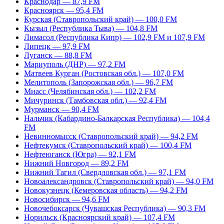
Краснодар — 87,9 FM
Красноярск — 95,4 FM
Курская (Ставропольский край) — 100,0 FM
Кызыл (Республика Тыва) — 104,8 FM
Лимасол (Республика Кипр) — 102,9 FM и 107,9 FM
Липецк — 97,9 FM
Луганск — 88,8 FM
Мариуполь (ДНР) — 97,2 FM
Матвеев Курган (Ростовская обл.) — 107,0 FM
Мелитополь (Запорожская обл.) — 96,7 FM
Миасс (Челябинская обл.) — 102,2 FM
Мичуринск (Тамбовская обл.) — 92,4 FM
Мурманск — 90,4 FM
Нальчик (Кабардино-Балкарская Республика) — 104,4
FM
Невинномысск (Ставропольский край) — 94,2 FM
Нефтекумск (Ставропольский край) — 100,4 FM
Нефтеюганск (Югра) — 92,1 FM
Нижний Новгород — 89,2 FM
Нижний Тагил (Свердловская обл.) — 97,1 FM
Новоалександровск (Ставропольский край) — 94,0 FM
Новокузнецк (Кемеровская область) — 94,2 FM
Новосибирск — 94,6 FM
Новочебоксарск (Чувашская Республика) — 90,3 FM
Норильск (Красноярский край) — 107,4 FM