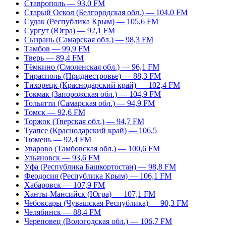
Ставрополь — 93,0 FM
Старый Оскол (Белгородская обл.) — 104,0 FM
Судак (Республика Крым) — 105,6 FM
Сургут (Югра) — 92,1 FM
Сызрань (Самарская обл.) — 98,3 FM
Тамбов — 99,9 FM
Тверь — 89,4 FM
Тёмкино (Смоленская обл.) — 96,1 FM
Тирасполь (Приднестровье) — 88,3 FM
Тихорецк (Краснодарский край) — 102,4 FM
Токмак (Запорожская обл.) — 104,9 FM
Тольятти (Самарская обл.) — 94,9 FM
Томск — 92,6 FM
Торжок (Тверская обл.) — 94,7 FM
Туапсе (Краснодарский край) — 106,5
Тюмень — 92,4 FM
Уварово (Тамбовская обл.) — 100,6 FM
Ульяновск — 93,6 FM
Уфа (Республика Башкортостан) — 98,8 FM
Феодосия (Республика Крым) — 106,1 FM
Хабаровск — 107,9 FM
Ханты-Мансийск (Югра) — 107,1 FM
Чебоксары (Чувашская Республика) — 90,3 FM
Челябинск — 88,4 FM
Череповец (Вологодская обл.) — 106,7 FM