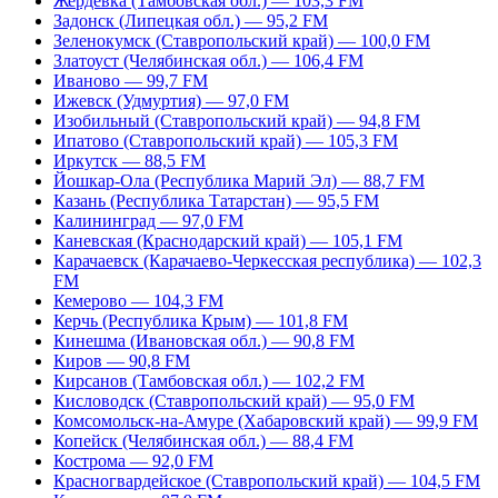
Жердевка (Тамбовская обл.) — 103,3 FM
Задонск (Липецкая обл.) — 95,2 FM
Зеленокумск (Ставропольский край) — 100,0 FM
Златоуст (Челябинская обл.) — 106,4 FM
Иваново — 99,7 FM
Ижевск (Удмуртия) — 97,0 FM
Изобильный (Ставропольский край) — 94,8 FM
Ипатово (Ставропольский край) — 105,3 FM
Иркутск — 88,5 FM
Йошкар-Ола (Республика Марий Эл) — 88,7 FM
Казань (Республика Татарстан) — 95,5 FM
Калининград — 97,0 FM
Каневская (Краснодарский край) — 105,1 FM
Карачаевск (Карачаево-Черкесская республика) — 102,3
FM
Кемерово — 104,3 FM
Керчь (Республика Крым) — 101,8 FM
Кинешма (Ивановская обл.) — 90,8 FM
Киров — 90,8 FM
Кирсанов (Тамбовская обл.) — 102,2 FM
Кисловодск (Ставропольский край) — 95,0 FM
Комсомольск-на-Амуре (Хабаровский край) — 99,9 FM
Копейск (Челябинская обл.) — 88,4 FM
Кострома — 92,0 FM
Красногвардейское (Ставропольский край) — 104,5 FM