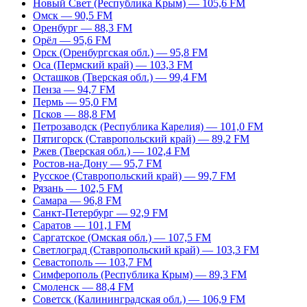
Новый Свет (Республика Крым) — 105,6 FM
Омск — 90,5 FM
Оренбург — 88,3 FM
Орёл — 95,6 FM
Орск (Оренбургская обл.) — 95,8 FM
Оса (Пермский край) — 103,3 FM
Осташков (Тверская обл.) — 99,4 FM
Пенза — 94,7 FM
Пермь — 95,0 FM
Псков — 88,8 FM
Петрозаводск (Республика Карелия) — 101,0 FM
Пятигорск (Ставропольский край) — 89,2 FM
Ржев (Тверская обл.) — 102,4 FM
Ростов-на-Дону — 95,7 FM
Русское (Ставропольский край) — 99,7 FM
Рязань — 102,5 FM
Самара — 96,8 FM
Санкт-Петербург — 92,9 FM
Саратов — 101,1 FM
Саргатское (Омская обл.) — 107,5 FM
Светлоград (Ставропольский край) — 103,3 FM
Севастополь — 103,7 FM
Симферополь (Республика Крым) — 89,3 FM
Смоленск — 88,4 FM
Советск (Калининградская обл.) — 106,9 FM