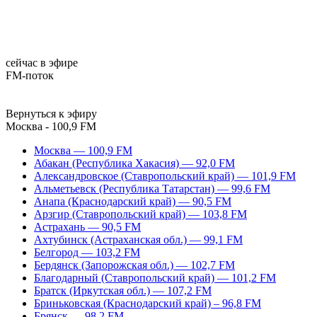
сейчас в эфире
FM-поток
Вернуться к эфиру
Москва - 100,9 FM
Москва — 100,9 FM
Абакан (Республика Хакасия) — 92,0 FM
Александровское (Ставропольский край) — 101,9 FM
Альметьевск (Республика Татарстан) — 99,6 FM
Анапа (Краснодарский край) — 90,5 FM
Арзгир (Ставропольский край) — 103,8 FM
Астрахань — 90,5 FM
Ахтубинск (Астраханская обл.) — 99,1 FM
Белгород — 103,2 FM
Бердянск (Запорожская обл.) — 102,7 FM
Благодарный (Ставропольский край) — 101,2 FM
Братск (Иркутская обл.) — 107,2 FM
Бриньковская (Краснодарский край) – 96,8 FM
Брянск — 98,2 FM