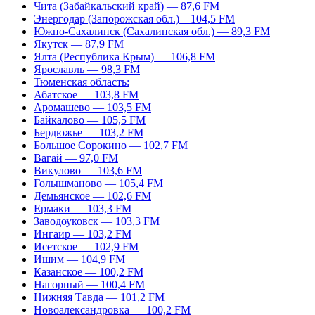
Чита (Забайкальский край) — 87,6 FM
Энергодар (Запорожская обл.) – 104,5 FM
Южно-Сахалинск (Сахалинская обл.) — 89,3 FM
Якутск — 87,9 FM
Ялта (Республика Крым) — 106,8 FM
Ярославль — 98,3 FM
Тюменская область:
Абатское — 103,8 FM
Аромашево — 103,5 FM
Байкалово — 105,5 FM
Бердюжье — 103,2 FM
Большое Сорокино — 102,7 FM
Вагай — 97,0 FM
Викулово — 103,6 FM
Голышманово — 105,4 FM
Демьянское — 102,6 FM
Ермаки — 103,3 FM
Заводоуковск — 103,3 FM
Ингаир — 103,2 FM
Исетское — 102,9 FM
Ишим — 104,9 FM
Казанское — 100,2 FM
Нагорный — 100,4 FM
Нижняя Тавда — 101,2 FM
Новоалександровка — 100,2 FM