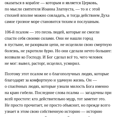
оказаться в корабле — которым и является Церковь,
по мысли святителя Иоанна Златоуста, — то и с этой
стихией вполне можно совладать, и тогда действием Духа
самое грозное море становится тихим и послушным.
106-й псалом — это песнь людей, которые не смогли
спасти себя своими силами. Они не нашли город
в пустыне, не разорвали цепи, не исцелили свою смертную
болезнь, не укротили бурю. Но они сделали нечто большее:
воззвали ко Господу. И Бог сделал всё то, чего человек
не мог: вывел, расторг, исцелил, усмирил.
Поэтому этот псалом не о благополучных людях, которые
благодарят за комфортную и удачную жизнь. Он —
о спасённых людях, которые узнали милость Бога именно
на краю гибели. Последние слова псалма — загадочны при
всей простоте: кто действительно мудр, тот заметит это.
Не просто прочитает, не просто объяснит, но прежде всего
узнает в этом свою собственную историю — историю