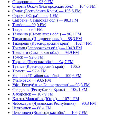
Ставрополь — 93,0 FM
Старый Оскол (Белгородская обл.) — 104,0 FM
Судак (Республика Крым) — 105,6 FM
Сургут (Югра) — 92,1 FM
Сызрань (Самарская обл.) — 98,3 FM
Тамбов — 99,9 FM
Тверь — 89,4 FM
Тёмкино (Смоленская обл.) — 96,1 FM
Тирасполь (Приднестровье) — 88,3 FM
Тихорецк (Краснодарский край) — 102,4 FM
Токмак (Запорожская обл.) — 104,9 FM
Тольятти (Самарская обл.) — 94,9 FM
Томск — 92,6 FM
Торжок (Тверская обл.) — 94,7 FM
Туапсе (Краснодарский край) — 106,5
Тюмень — 92,4 FM
Уварово (Тамбовская обл.) — 100,6 FM
Ульяновск — 93,6 FM
Уфа (Республика Башкортостан) — 98,8 FM
Феодосия (Республика Крым) — 106,1 FM
Хабаровск — 107,9 FM
Ханты-Мансийск (Югра) — 107,1 FM
Чебоксары (Чувашская Республика) — 90,3 FM
Челябинск — 88,4 FM
Череповец (Вологодская обл.) — 106,7 FM