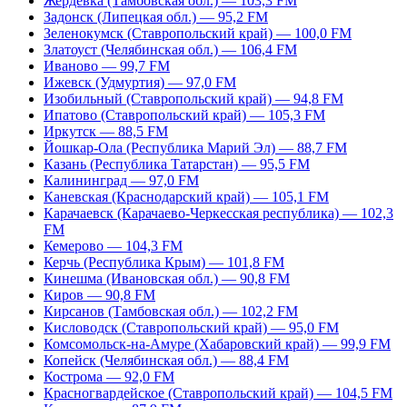
Жердевка (Тамбовская обл.) — 103,3 FM
Задонск (Липецкая обл.) — 95,2 FM
Зеленокумск (Ставропольский край) — 100,0 FM
Златоуст (Челябинская обл.) — 106,4 FM
Иваново — 99,7 FM
Ижевск (Удмуртия) — 97,0 FM
Изобильный (Ставропольский край) — 94,8 FM
Ипатово (Ставропольский край) — 105,3 FM
Иркутск — 88,5 FM
Йошкар-Ола (Республика Марий Эл) — 88,7 FM
Казань (Республика Татарстан) — 95,5 FM
Калининград — 97,0 FM
Каневская (Краснодарский край) — 105,1 FM
Карачаевск (Карачаево-Черкесская республика) — 102,3
FM
Кемерово — 104,3 FM
Керчь (Республика Крым) — 101,8 FM
Кинешма (Ивановская обл.) — 90,8 FM
Киров — 90,8 FM
Кирсанов (Тамбовская обл.) — 102,2 FM
Кисловодск (Ставропольский край) — 95,0 FM
Комсомольск-на-Амуре (Хабаровский край) — 99,9 FM
Копейск (Челябинская обл.) — 88,4 FM
Кострома — 92,0 FM
Красногвардейское (Ставропольский край) — 104,5 FM