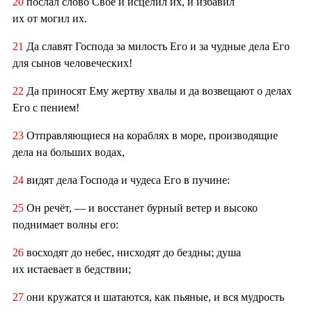
20
послал слово Своё и исцелил их, и избавил
их от могил их.
21
Да славят Господа за милость Его и за чудные дела Его
для сынов человеческих!
22
Да приносят Ему жертву хвалы и да возвещают о делах
Его с пением!
23
Отправляющиеся на кораблях в море, производящие
дела на больших водах,
24
видят дела Господа и чудеса Его в пучине:
25
Он речёт, — и восстанет бурный ветер и высоко
поднимает волны его:
26
восходят до небес, нисходят до бездны; душа
их истаевает в бедствии;
27
они кружатся и шатаются, как пьяные, и вся мудрость