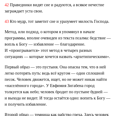
42
Праведники видят сие и радуются, а всякое нечестие
заграждает уста свои.
43
Кто мудр, тот заметит сие и уразумеет милость Господа.
Метод, или подход, о котором я упомянул в начале
программы, вполне очевиден из текста псалма: бедствие —
вопль к Богу — избавление — благодарение.
И «проигрывается» этот метод в четырех разных
ситуациях — которые хочется назвать «архетипическими».
Первый образ — это пустыня. Она опасна тем, что в ней
легко потерять путь: ведь всё кругом — один сплошной
песок. Человек движется, ищет, но не может никак найти
«населённого города». У Евфимия Зигабена город
толкуется как небо; человек бродит по пустыне будней —
и выхода не видит. И тогда остаётся одно: вопить к Богу —
и получить избавление.
Второй образ — темница как рабство греха. Здесь человек