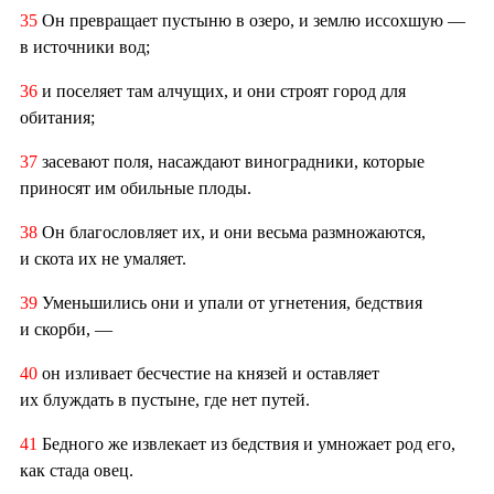
35
Он превращает пустыню в озеро, и землю иссохшую —
в источники вод;
36
и поселяет там алчущих, и они строят город для
обитания;
37
засевают поля, насаждают виноградники, которые
приносят им обильные плоды.
38
Он благословляет их, и они весьма размножаются,
и скота их не умаляет.
39
Уменьшились они и упали от угнетения, бедствия
и скорби, —
40
он изливает бесчестие на князей и оставляет
их блуждать в пустыне, где нет путей.
41
Бедного же извлекает из бедствия и умножает род его,
как стада овец.