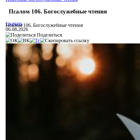
Псалом 106. Богослужебные чтения
Скачать
Псалом 106. Богослужебные чтения
06.08.2026
Поделиться