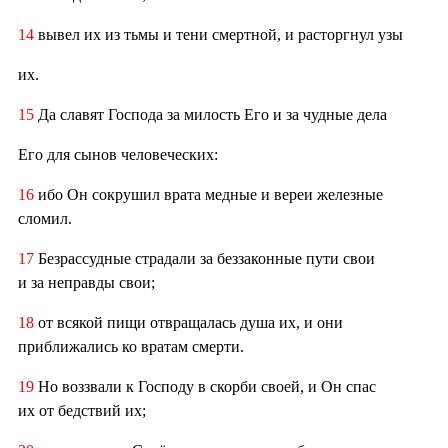
14
вывел их из тьмы и тени смертной, и расторгнул узы
их.
15
Да славят Господа за милость Его и за чудные дела
Его для сынов человеческих:
16
ибо Он сокрушил врата медные и вереи железные
сломил.
17
Безрассудные страдали за беззаконные пути свои
и за неправды свои;
18
от всякой пищи отвращалась душа их, и они
приближались ко вратам смерти.
19
Но воззвали к Господу в скорби своей, и Он спас
их от бедствий их;