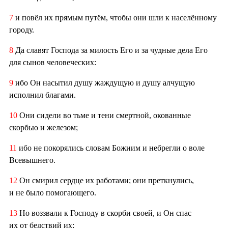
7
и повёл их прямым путём, чтобы они шли к населённому
городу.
8
Да славят Господа за милость Его и за чудные дела Его
для сынов человеческих:
9
ибо Он насытил душу жаждущую и душу алчущую
исполнил благами.
10
Они сидели во тьме и тени смертной, окованные
скорбью и железом;
11
ибо не покорялись словам Божиим и небрегли о воле
Всевышнего.
12
Он смирил сердце их работами; они преткнулись,
и не было помогающего.
13
Но воззвали к Господу в скорби своей, и Он спас
их от бедствий их;