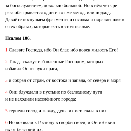
за богослужением, довольно большой. Но в нём четыре
раза обыгрывается один и тот же метод, или подход.
Давайте послушаем фрагменты из псалма и поразмышляем
о тех образах, которые есть в этом псалме.
Псалом 106.
1
Славьте Господа, ибо Он благ, ибо вовек милость Его!
2
Так да скажут избавленные Господом, которых
избавил Он от руки врага,
3
и собрал от стран, от востока и запада, от севера и моря.
4
Они блуждали в пустыне по безлюдному пути
и не находили населённого города;
5
терпели голод и жажду, душа их истаевала в них.
6
Но воззвали к Господу в скорби своей, и Он избавил
их от бедствий их,