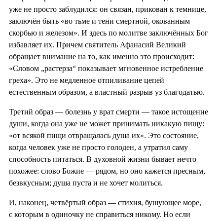
уже не просто заблудился: он связан, прикован к темнице,
заключён быть «во тьме и тени смертной, окованным
скорбью и железом». И здесь по молитве заключённых Бог
избавляет их. Причем святитель Афанасий Великий
обращает внимание на то, как именно это происходит:
«Словом „растерза“ показывает мгновенное истребление
греха». Это не медленное отпиливание цепей
естественным образом, а властный разрыв уз благодатью.
Третий образ — болезнь у врат смерти — такое истощение
души, когда она уже не может принимать никакую пищу:
«от всякой пищи отвращалась душа их». Это состояние,
когда человек уже не просто голоден, а утратил саму
способность питаться. В духовной жизни бывает нечто
похожее: слово Божие — рядом, но оно кажется пресным,
безвкусным; душа пуста и не хочет молиться.
И, наконец, четвёртый образ — стихия, бушующее море,
с которым в одиночку не справиться никому. Но если