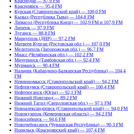
Краснодар — 87,9 FM
Красноярск — 95,4 FM
Курская (Ставропольский край) — 100,0 FM
Кызыл (Республика Тыва) — 104,8 FM
Лимасол (Республика Кипр) — 102,9 FM и 107,9 FM
Липецк — 97,9 FM
Луганск — 88,8 FM
Мариуполь (ДНР) — 97,2 FM
Матвеев Курган (Ростовская обл.) — 107,0 FM
Мелитополь (Запорожская обл.) — 96,7 FM
Миасс (Челябинская обл.) — 102,2 FM
Мичуринск (Тамбовская обл.) — 92,4 FM
Мурманск — 90,4 FM
Нальчик (Кабардино-Балкарская Республика) — 104,4
FM
Невинномысск (Ставропольский край) — 94,2 FM
Нефтекумск (Ставропольский край) — 100,4 FM
Нефтеюганск (Югра) — 92,1 FM
Нижний Новгород — 89,2 FM
Нижний Тагил (Свердловская обл.) — 97,1 FM
Новоалександровск (Ставропольский край) — 94,0 FM
Новокузнецк (Кемеровская область) — 94,2 FM
Новосибирск — 94,6 FM
Новочебоксарск (Чувашская Республика) — 90,3 FM
Норильск (Красноярский край) — 107,4 FM