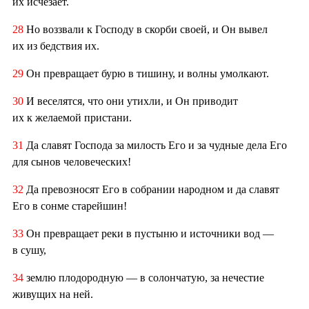
их исчезает.
28
Но воззвали к Господу в скорби своей, и Он вывел
их из бедствия их.
29
Он превращает бурю в тишину, и волны умолкают.
30
И веселятся, что они утихли, и Он приводит
их к желаемой пристани.
31
Да славят Господа за милость Его и за чудные дела Его
для сынов человеческих!
32
Да превозносят Его в собрании народном и да славят
Его в сонме старейшин!
33
Он превращает реки в пустыню и источники вод —
в сушу,
34
землю плодородную — в солончатую, за нечестие
живущих на ней.