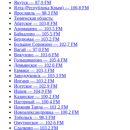
Якутск — 87,9 FM
Ялта (Республика Крым) — 106,8 FM
Ярославль — 98,3 FM
Тюменская область:
Абатское — 103,8 FM
Аромашево — 103,5 FM
Байкалово — 105,5 FM
Бердюжье — 103,2 FM
Большое Сорокино — 102,7 FM
Вагай — 97,0 FM
Викулово — 103,6 FM
Голышманово — 105,4 FM
Демьянское — 102,6 FM
Ермаки — 103,3 FM
Заводоуковск — 103,3 FM
Ингаир — 103,2 FM
Исетское — 102,9 FM
Ишим — 104,9 FM
Казанское — 100,2 FM
Нагорный — 100,4 FM
Нижняя Тавда — 101,2 FM
Новоалександровка — 100,2 FM
Тобольск — 98,3 FM
Омутинское — 102,6 FM
Сладково — 103,2 FM