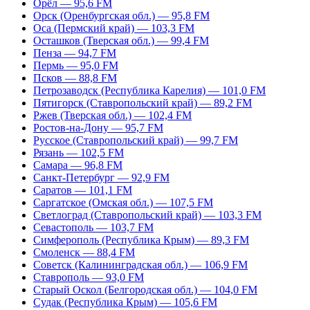
Орёл — 95,6 FM
Орск (Оренбургская обл.) — 95,8 FM
Оса (Пермский край) — 103,3 FM
Осташков (Тверская обл.) — 99,4 FM
Пенза — 94,7 FM
Пермь — 95,0 FM
Псков — 88,8 FM
Петрозаводск (Республика Карелия) — 101,0 FM
Пятигорск (Ставропольский край) — 89,2 FM
Ржев (Тверская обл.) — 102,4 FM
Ростов-на-Дону — 95,7 FM
Русское (Ставропольский край) — 99,7 FM
Рязань — 102,5 FM
Самара — 96,8 FM
Санкт-Петербург — 92,9 FM
Саратов — 101,1 FM
Саргатское (Омская обл.) — 107,5 FM
Светлоград (Ставропольский край) — 103,3 FM
Севастополь — 103,7 FM
Симферополь (Республика Крым) — 89,3 FM
Смоленск — 88,4 FM
Советск (Калининградская обл.) — 106,9 FM
Ставрополь — 93,0 FM
Старый Оскол (Белгородская обл.) — 104,0 FM
Судак (Республика Крым) — 105,6 FM