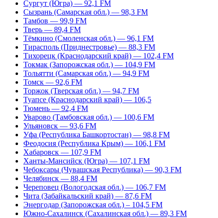
Сургут (Югра) — 92,1 FM
Сызрань (Самарская обл.) — 98,3 FM
Тамбов — 99,9 FM
Тверь — 89,4 FM
Тёмкино (Смоленская обл.) — 96,1 FM
Тирасполь (Приднестровье) — 88,3 FM
Тихорецк (Краснодарский край) — 102,4 FM
Токмак (Запорожская обл.) — 104,9 FM
Тольятти (Самарская обл.) — 94,9 FM
Томск — 92,6 FM
Торжок (Тверская обл.) — 94,7 FM
Туапсе (Краснодарский край) — 106,5
Тюмень — 92,4 FM
Уварово (Тамбовская обл.) — 100,6 FM
Ульяновск — 93,6 FM
Уфа (Республика Башкортостан) — 98,8 FM
Феодосия (Республика Крым) — 106,1 FM
Хабаровск — 107,9 FM
Ханты-Мансийск (Югра) — 107,1 FM
Чебоксары (Чувашская Республика) — 90,3 FM
Челябинск — 88,4 FM
Череповец (Вологодская обл.) — 106,7 FM
Чита (Забайкальский край) — 87,6 FM
Энергодар (Запорожская обл.) – 104,5 FM
Южно-Сахалинск (Сахалинская обл.) — 89,3 FM