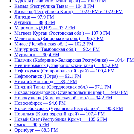
Курская (Ставропольский край) — 100,0 FM
Кызыл (Республика Тыва) — 104,8 FM
Лимасол (Республика Кипр) — 102,9 FM и 107,9 FM
Липецк — 97,9 FM
Луганск — 88,8 FM
Мариуполь (ДНР) — 97,2 FM
Матвеев Курган (Ростовская обл.) — 107,0 FM
Мелитополь (Запорожская обл.) — 96,7 FM
Миасс (Челябинская обл.) — 102,2 FM
Мичуринск (Тамбовская обл.) — 92,4 FM
Мурманск — 90,4 FM
Нальчик (Кабардино-Балкарская Республика) — 104,4 FM
Невинномысск (Ставропольский край) — 94,2 FM
Нефтекумск (Ставропольский край) — 100,4 FM
Нефтеюганск (Югра) — 92,1 FM
Нижний Новгород — 89,2 FM
Нижний Тагил (Свердловская обл.) — 97,1 FM
Новоалександровск (Ставропольский край) — 94,0 FM
Новокузнецк (Кемеровская область) — 94,2 FM
Новосибирск — 94,6 FM
Новочебоксарск (Чувашская Республика) — 90,3 FM
Норильск (Красноярский край) — 107,4 FM
Новый Свет (Республика Крым) — 105,6 FM
Омск — 90,5 FM
Оренбург — 88,3 FM