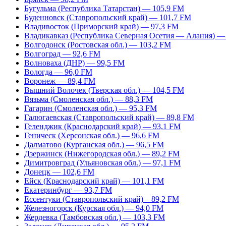
Бугульма (Республика Татарстан) — 105,9 FM
Буденновск (Ставропольский край) — 101,7 FM
Владивосток (Приморский край) — 97,3 FM
Владикавказ (Республика Северная Осетия — Алания) —
Волгодонск (Ростовская обл.) — 103,2 FM
Волгоград — 92,6 FM
Волноваха (ДНР) — 99,5 FM
Вологда — 96,0 FM
Воронеж — 89,4 FM
Вышний Волочек (Тверская обл.) — 104,5 FM
Вязьма (Смоленская обл.) — 88,3 FM
Гагарин (Смоленская обл.) — 95,3 FM
Галюгаевская (Ставропольский край) — 89,8 FM
Геленджик (Краснодарский край) — 93,1 FM
Геническ (Херсонская обл.) — 96,6 FM
Далматово (Курганская обл.) — 96,5 FM
Дзержинск (Нижегородская обл.) — 89,2 FM
Димитровград (Ульяновская обл.) — 97,1 FM
Донецк — 102,6 FM
Ейск (Краснодарский край) — 101,1 FM
Екатеринбург — 93,7 FM
Ессентуки (Ставропольский край) – 89,2 FM
Железногорск (Курская обл.) — 94,0 FM
Жердевка (Тамбовская обл.) — 103,3 FM