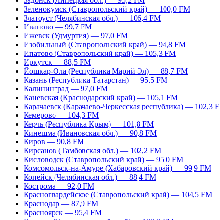
Задонск (Липецкая обл.) — 95,2 FM
Зеленокумск (Ставропольский край) — 100,0 FM
Златоуст (Челябинская обл.) — 106,4 FM
Иваново — 99,7 FM
Ижевск (Удмуртия) — 97,0 FM
Изобильный (Ставропольский край) — 94,8 FM
Ипатово (Ставропольский край) — 105,3 FM
Иркутск — 88,5 FM
Йошкар-Ола (Республика Марий Эл) — 88,7 FM
Казань (Республика Татарстан) — 95,5 FM
Калининград — 97,0 FM
Каневская (Краснодарский край) — 105,1 FM
Карачаевск (Карачаево-Черкесская республика) — 102,3 
Кемерово — 104,3 FM
Керчь (Республика Крым) — 101,8 FM
Кинешма (Ивановская обл.) — 90,8 FM
Киров — 90,8 FM
Кирсанов (Тамбовская обл.) — 102,2 FM
Кисловодск (Ставропольский край) — 95,0 FM
Комсомольск-на-Амуре (Хабаровский край) — 99,9 FM
Копейск (Челябинская обл.) — 88,4 FM
Кострома — 92,0 FM
Красногвардейское (Ставропольский край) — 104,5 FM
Краснодар — 87,9 FM
Красноярск — 95,4 FM