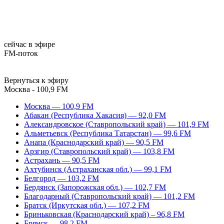
сейчас в эфире
FM-поток
Вернуться к эфиру
Москва - 100,9 FM
Москва — 100,9 FM
Абакан (Республика Хакасия) — 92,0 FM
Александровское (Ставропольский край) — 101,9 FM
Альметьевск (Республика Татарстан) — 99,6 FM
Анапа (Краснодарский край) — 90,5 FM
Арзгир (Ставропольский край) — 103,8 FM
Астрахань — 90,5 FM
Ахтубинск (Астраханская обл.) — 99,1 FM
Белгород — 103,2 FM
Бердянск (Запорожская обл.) — 102,7 FM
Благодарный (Ставропольский край) — 101,2 FM
Братск (Иркутская обл.) — 107,2 FM
Бриньковская (Краснодарский край) – 96,8 FM
Брянск — 98,2 FM