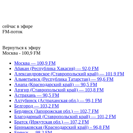
сейчас в эфире
FM-поток
Вернуться к эфиру
Москва - 100,9 FM
Москва — 100,9 FM
Абакан (Республика Хакасия) — 92,0 FM
Александровское (Ставропольский край) — 101,9 FM
Альметьевск (Республика Татарстан) — 99,6 FM
Анапа (Краснодарский край) — 90,5 FM
Арзгир (Ставропольский край) — 103,8 FM
Астрахань — 90,5 FM
Ахтубинск (Астраханская обл.) — 99,1 FM
Белгород — 103,2 FM
Бердянск (Запорожская обл.) — 102,7 FM
Благодарный (Ставропольский край) — 101,2 FM
Братск (Иркутская обл.) — 107,2 FM
Бриньковская (Краснодарский край) – 96,8 FM
Брянск — 98,2 FM