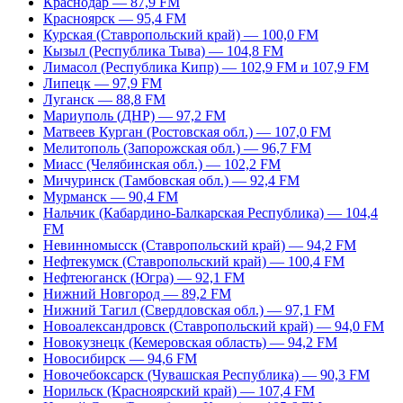
Краснодар — 87,9 FM
Красноярск — 95,4 FM
Курская (Ставропольский край) — 100,0 FM
Кызыл (Республика Тыва) — 104,8 FM
Лимасол (Республика Кипр) — 102,9 FM и 107,9 FM
Липецк — 97,9 FM
Луганск — 88,8 FM
Мариуполь (ДНР) — 97,2 FM
Матвеев Курган (Ростовская обл.) — 107,0 FM
Мелитополь (Запорожская обл.) — 96,7 FM
Миасс (Челябинская обл.) — 102,2 FM
Мичуринск (Тамбовская обл.) — 92,4 FM
Мурманск — 90,4 FM
Нальчик (Кабардино-Балкарская Республика) — 104,4
FM
Невинномысск (Ставропольский край) — 94,2 FM
Нефтекумск (Ставропольский край) — 100,4 FM
Нефтеюганск (Югра) — 92,1 FM
Нижний Новгород — 89,2 FM
Нижний Тагил (Свердловская обл.) — 97,1 FM
Новоалександровск (Ставропольский край) — 94,0 FM
Новокузнецк (Кемеровская область) — 94,2 FM
Новосибирск — 94,6 FM
Новочебоксарск (Чувашская Республика) — 90,3 FM
Норильск (Красноярский край) — 107,4 FM