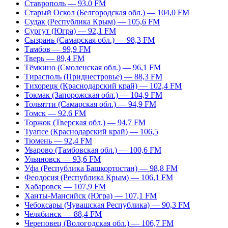
Ставрополь — 93,0 FM
Старый Оскол (Белгородская обл.) — 104,0 FM
Судак (Республика Крым) — 105,6 FM
Сургут (Югра) — 92,1 FM
Сызрань (Самарская обл.) — 98,3 FM
Тамбов — 99,9 FM
Тверь — 89,4 FM
Тёмкино (Смоленская обл.) — 96,1 FM
Тирасполь (Приднестровье) — 88,3 FM
Тихорецк (Краснодарский край) — 102,4 FM
Токмак (Запорожская обл.) — 104,9 FM
Тольятти (Самарская обл.) — 94,9 FM
Томск — 92,6 FM
Торжок (Тверская обл.) — 94,7 FM
Туапсе (Краснодарский край) — 106,5
Тюмень — 92,4 FM
Уварово (Тамбовская обл.) — 100,6 FM
Ульяновск — 93,6 FM
Уфа (Республика Башкортостан) — 98,8 FM
Феодосия (Республика Крым) — 106,1 FM
Хабаровск — 107,9 FM
Ханты-Мансийск (Югра) — 107,1 FM
Чебоксары (Чувашская Республика) — 90,3 FM
Челябинск — 88,4 FM
Череповец (Вологодская обл.) — 106,7 FM