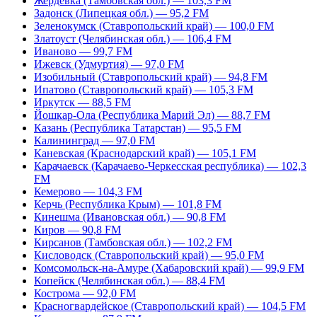
Жердевка (Тамбовская обл.) — 103,3 FM
Задонск (Липецкая обл.) — 95,2 FM
Зеленокумск (Ставропольский край) — 100,0 FM
Златоуст (Челябинская обл.) — 106,4 FM
Иваново — 99,7 FM
Ижевск (Удмуртия) — 97,0 FM
Изобильный (Ставропольский край) — 94,8 FM
Ипатово (Ставропольский край) — 105,3 FM
Иркутск — 88,5 FM
Йошкар-Ола (Республика Марий Эл) — 88,7 FM
Казань (Республика Татарстан) — 95,5 FM
Калининград — 97,0 FM
Каневская (Краснодарский край) — 105,1 FM
Карачаевск (Карачаево-Черкесская республика) — 102,3
FM
Кемерово — 104,3 FM
Керчь (Республика Крым) — 101,8 FM
Кинешма (Ивановская обл.) — 90,8 FM
Киров — 90,8 FM
Кирсанов (Тамбовская обл.) — 102,2 FM
Кисловодск (Ставропольский край) — 95,0 FM
Комсомольск-на-Амуре (Хабаровский край) — 99,9 FM
Копейск (Челябинская обл.) — 88,4 FM
Кострома — 92,0 FM
Красногвардейское (Ставропольский край) — 104,5 FM