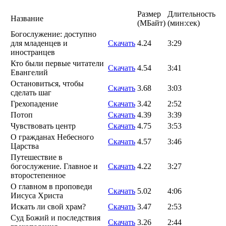
Размер
Длительность
Название
(MБайт)
(мин:сек)
Богослужение: доступно
для младенцев и
Скачать
4.24
3:29
иностранцев
Кто были первые читатели
Скачать
4.54
3:41
Евангелий
Остановиться, чтобы
Скачать
3.68
3:03
сделать шаг
Грехопадение
Скачать
3.42
2:52
Потоп
Скачать
4.39
3:39
Чувствовать центр
Скачать
4.75
3:53
О гражданах Небесного
Скачать
4.57
3:46
Царства
Путешествие в
богослужение. Главное и
Скачать
4.22
3:27
второстепенное
О главном в проповеди
Скачать
5.02
4:06
Иисуса Христа
Искать ли свой храм?
Скачать
3.47
2:53
Суд Божий и последствия
Скачать
3.26
2:44