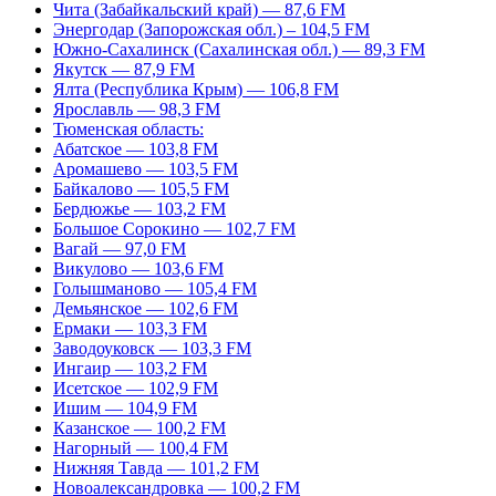
Чита (Забайкальский край) — 87,6 FM
Энергодар (Запорожская обл.) – 104,5 FM
Южно-Сахалинск (Сахалинская обл.) — 89,3 FM
Якутск — 87,9 FM
Ялта (Республика Крым) — 106,8 FM
Ярославль — 98,3 FM
Тюменская область:
Абатское — 103,8 FM
Аромашево — 103,5 FM
Байкалово — 105,5 FM
Бердюжье — 103,2 FM
Большое Сорокино — 102,7 FM
Вагай — 97,0 FM
Викулово — 103,6 FM
Голышманово — 105,4 FM
Демьянское — 102,6 FM
Ермаки — 103,3 FM
Заводоуковск — 103,3 FM
Ингаир — 103,2 FM
Исетское — 102,9 FM
Ишим — 104,9 FM
Казанское — 100,2 FM
Нагорный — 100,4 FM
Нижняя Тавда — 101,2 FM
Новоалександровка — 100,2 FM