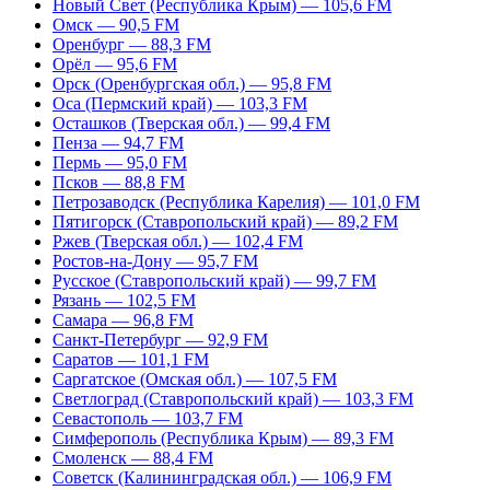
Новый Свет (Республика Крым) — 105,6 FM
Омск — 90,5 FM
Оренбург — 88,3 FM
Орёл — 95,6 FM
Орск (Оренбургская обл.) — 95,8 FM
Оса (Пермский край) — 103,3 FM
Осташков (Тверская обл.) — 99,4 FM
Пенза — 94,7 FM
Пермь — 95,0 FM
Псков — 88,8 FM
Петрозаводск (Республика Карелия) — 101,0 FM
Пятигорск (Ставропольский край) — 89,2 FM
Ржев (Тверская обл.) — 102,4 FM
Ростов-на-Дону — 95,7 FM
Русское (Ставропольский край) — 99,7 FM
Рязань — 102,5 FM
Самара — 96,8 FM
Санкт-Петербург — 92,9 FM
Саратов — 101,1 FM
Саргатское (Омская обл.) — 107,5 FM
Светлоград (Ставропольский край) — 103,3 FM
Севастополь — 103,7 FM
Симферополь (Республика Крым) — 89,3 FM
Смоленск — 88,4 FM
Советск (Калининградская обл.) — 106,9 FM