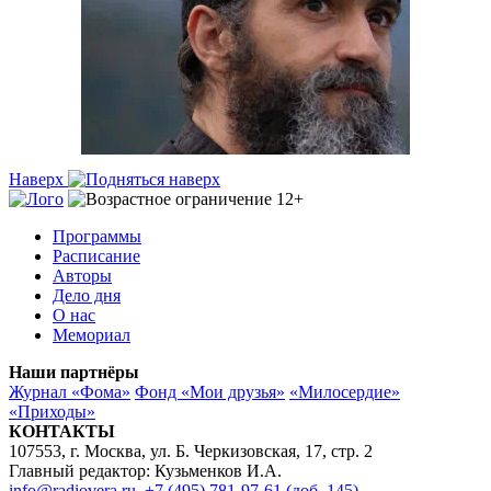
Наверх
Программы
Расписание
Авторы
Дело дня
О нас
Мемориал
Наши партнёры
Журнал «Фома»
Фонд «Мои друзья»
«Милосердие»
«Приходы»
КОНТАКТЫ
107553, г. Москва, ул. Б. Черкизовская, 17, стр. 2
Главный редактор: Кузьменков И.А.
info@radiovera.ru
,
+7 (495) 781-97-61 (доб. 145)