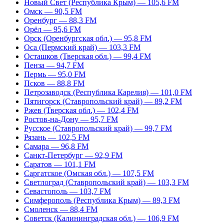
Новый Свет (Республика Крым) — 105,6 FM
Омск — 90,5 FM
Оренбург — 88,3 FM
Орёл — 95,6 FM
Орск (Оренбургская обл.) — 95,8 FM
Оса (Пермский край) — 103,3 FM
Осташков (Тверская обл.) — 99,4 FM
Пенза — 94,7 FM
Пермь — 95,0 FM
Псков — 88,8 FM
Петрозаводск (Республика Карелия) — 101,0 FM
Пятигорск (Ставропольский край) — 89,2 FM
Ржев (Тверская обл.) — 102,4 FM
Ростов-на-Дону — 95,7 FM
Русское (Ставропольский край) — 99,7 FM
Рязань — 102,5 FM
Самара — 96,8 FM
Санкт-Петербург — 92,9 FM
Саратов — 101,1 FM
Саргатское (Омская обл.) — 107,5 FM
Светлоград (Ставропольский край) — 103,3 FM
Севастополь — 103,7 FM
Симферополь (Республика Крым) — 89,3 FM
Смоленск — 88,4 FM
Советск (Калининградская обл.) — 106,9 FM