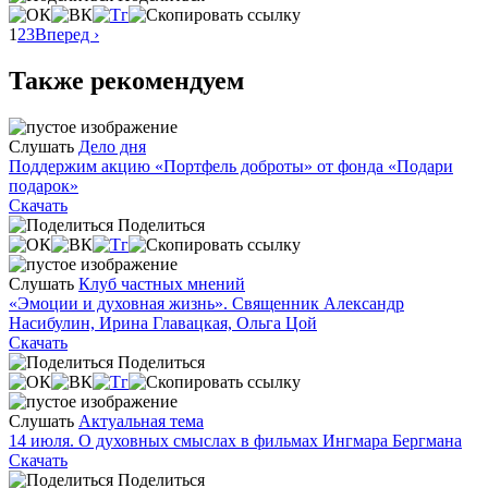
1
2
3
Вперед ›
Также рекомендуем
Слушать
Дело дня
Поддержим акцию «Портфель доброты» от фонда «Подари
подарок»
Скачать
Поделиться
Слушать
Клуб частных мнений
«Эмоции и духовная жизнь». Священник Александр
Насибулин, Ирина Главацкая, Ольга Цой
Скачать
Поделиться
Слушать
Актуальная тема
14 июля. О духовных смыслах в фильмах Ингмара Бергмана
Скачать
Поделиться