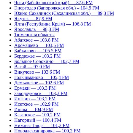
Чита (Забайкальский край) — 87,6 FM
Энергодар (Запорожская обл.) – 104,5 FM
Южно-Сахалинск (Сахалинская обл.) — 89,3 FM
Якутск — 87,9 FM
Ялта (Республика Крым) — 106,8 FM
Ярославль — 98,3 FM
Тюменская область:
Абатское — 103,8 FM
Аромашево — 103,5 FM
Байкалово — 105,5 FM
Бердюжье — 103,2 FM
Большое Сорокино — 102,7 FM
Вагай — 97,0 FM
Викулово — 103,6 FM
Голышманово — 105,4 FM
Демьянское — 102,6 FM
Ермаки — 103,3 FM
Заводоуковск — 103,3 FM
Ингаир — 103,2 FM
Исетское — 102,9 FM
Ишим — 104,9 FM
Казанское — 100,2 FM
Нагорный — 100,4 FM
Нижняя Тавда — 101,2 FM
Новоалександровка — 100,2 FM