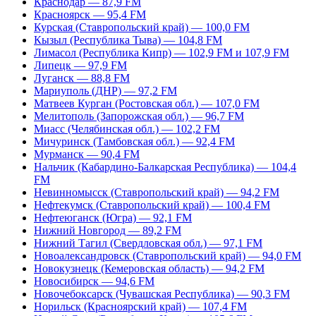
Краснодар — 87,9 FM
Красноярск — 95,4 FM
Курская (Ставропольский край) — 100,0 FM
Кызыл (Республика Тыва) — 104,8 FM
Лимасол (Республика Кипр) — 102,9 FM и 107,9 FM
Липецк — 97,9 FM
Луганск — 88,8 FM
Мариуполь (ДНР) — 97,2 FM
Матвеев Курган (Ростовская обл.) — 107,0 FM
Мелитополь (Запорожская обл.) — 96,7 FM
Миасс (Челябинская обл.) — 102,2 FM
Мичуринск (Тамбовская обл.) — 92,4 FM
Мурманск — 90,4 FM
Нальчик (Кабардино-Балкарская Республика) — 104,4
FM
Невинномысск (Ставропольский край) — 94,2 FM
Нефтекумск (Ставропольский край) — 100,4 FM
Нефтеюганск (Югра) — 92,1 FM
Нижний Новгород — 89,2 FM
Нижний Тагил (Свердловская обл.) — 97,1 FM
Новоалександровск (Ставропольский край) — 94,0 FM
Новокузнецк (Кемеровская область) — 94,2 FM
Новосибирск — 94,6 FM
Новочебоксарск (Чувашская Республика) — 90,3 FM
Норильск (Красноярский край) — 107,4 FM