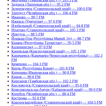
Жердевка (Тамбовская обл.) — 103,3 FM
Задонск (Липецкая обл.) — 95,2 FM
Зеленокумск (Ставропольский край) — 100,0 FM
Златоуст (Челябинская обл.) — 106,4 FM
Иваново — 99,7 FM
Ижевск (Удмуртия) — 97,0 FM
Изобильный (Ставропольский край) — 94,8 FM
Ипатово (Ставропольский край) — 105,3 FM
Иркутск — 88,5 FM
Йошкар-Ола (Республика Марий Эл) — 88,7 FM
Казань (Республика Татарстан) — 95,5 FM
Калининград — 97,0 FM
Каневская (Краснодарский край) — 105,1 FM
Карачаевск (Карачаево-Черкесская республика) — 102,3
FM
Кемерово — 104,3 FM
Керчь (Республика Крым) — 101,8 FM
Кинешма (Ивановская обл.) — 90,8 FM
Киров — 90,8 FM
Кирсанов (Тамбовская обл.) — 102,2 FM
Кисловодск (Ставропольский край) — 95,0 FM
Комсомольск-на-Амуре (Хабаровский край) — 99,9 FM
Копейск (Челябинская обл.) — 88,4 FM
Кострома — 92,0 FM
Красногвардейское (Ставропольский край) — 104,5 FM