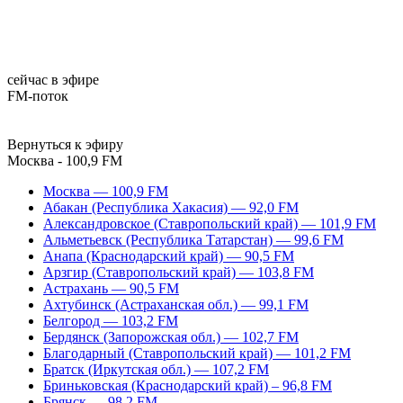
сейчас в эфире
FM-поток
Вернуться к эфиру
Москва - 100,9 FM
Москва — 100,9 FM
Абакан (Республика Хакасия) — 92,0 FM
Александровское (Ставропольский край) — 101,9 FM
Альметьевск (Республика Татарстан) — 99,6 FM
Анапа (Краснодарский край) — 90,5 FM
Арзгир (Ставропольский край) — 103,8 FM
Астрахань — 90,5 FM
Ахтубинск (Астраханская обл.) — 99,1 FM
Белгород — 103,2 FM
Бердянск (Запорожская обл.) — 102,7 FM
Благодарный (Ставропольский край) — 101,2 FM
Братск (Иркутская обл.) — 107,2 FM
Бриньковская (Краснодарский край) – 96,8 FM
Брянск — 98,2 FM