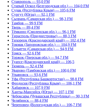
Ставрополь — 93,0 FM
Старый Оскол (Белгородская обл.) — 104,0 FM
Судак (Республика Крым) — 105,6 FM
Сургут (Югра) — 92,1 FM
Сызрань (Самарская обл.) — 98,3 FM
Тамбов — 99,9 FM
Тверь — 89,4 FM
Тёмкино (Смоленская обл.) — 96,1 FM
Тирасполь (Приднестровье) — 88,3 FM
Тихорецк (Краснодарский край) — 102,4 FM
Токмак (Запорожская обл.) — 104,9 FM
Тольятти (Самарская обл.) — 94,9 FM
Томск — 92,6 FM
Торжок (Тверская обл.) — 94,7 FM
Туапсе (Краснодарский край) — 106,5
Тюмень — 92,4 FM
Уварово (Тамбовская обл.) — 100,6 FM
Ульяновск — 93,6 FM
Уфа (Республика Башкортостан) — 98,8 FM
Феодосия (Республика Крым) — 106,1 FM
Хабаровск — 107,9 FM
Ханты-Мансийск (Югра) — 107,1 FM
Чебоксары (Чувашская Республика) — 90,3 FM
Челябинск — 88,4 FM
Череповец (Вологодская обл.) — 106,7 FM