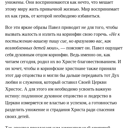
унижены. Они воспринимаются как нечто, что мешает
этому миру жить привычной жизнью. Мир воспринимает
их как грязь, от которой необходимо избавиться.
Все эти яркие образы Павел приводит не для того, чтобы
вызвать жалость и излить на коринфян свою горечь.
«Не к
постыжению вашему пишу сие, но вразумляю вас, как
возлюбленных детей моих»
, — поясняет он. Павел ощущает
себя духовным отцом коринфян. Ведь именно он, как
читаем сегодня, родил их во Христе благовествованием. И
он хочет, чтобы и коринфские христиане также приняли
этот дар отцовства и могли бы дальше передавать тот Дух
любви и служения, который оставил Своей Церкви
Христос. А для этого им необходимо усвоить важную
истину: подлинное духовное отцовство и лидерство в
Церкви измеряется не властью и успехом, а готовностью
разделить унижение и страдания Христа ради спасения
своих детей.
Так апостол предлагает нам замечательный критерий