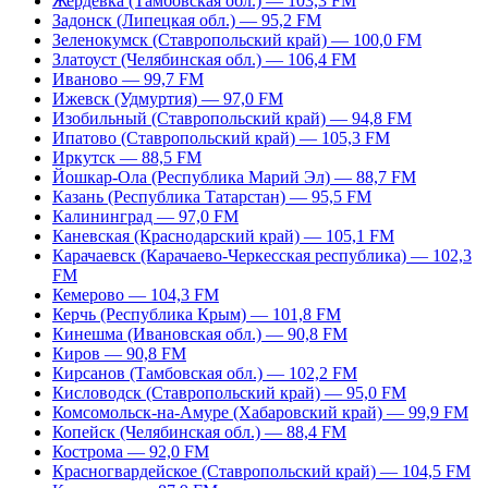
Жердевка (Тамбовская обл.) — 103,3 FM
Задонск (Липецкая обл.) — 95,2 FM
Зеленокумск (Ставропольский край) — 100,0 FM
Златоуст (Челябинская обл.) — 106,4 FM
Иваново — 99,7 FM
Ижевск (Удмуртия) — 97,0 FM
Изобильный (Ставропольский край) — 94,8 FM
Ипатово (Ставропольский край) — 105,3 FM
Иркутск — 88,5 FM
Йошкар-Ола (Республика Марий Эл) — 88,7 FM
Казань (Республика Татарстан) — 95,5 FM
Калининград — 97,0 FM
Каневская (Краснодарский край) — 105,1 FM
Карачаевск (Карачаево-Черкесская республика) — 102,3
FM
Кемерово — 104,3 FM
Керчь (Республика Крым) — 101,8 FM
Кинешма (Ивановская обл.) — 90,8 FM
Киров — 90,8 FM
Кирсанов (Тамбовская обл.) — 102,2 FM
Кисловодск (Ставропольский край) — 95,0 FM
Комсомольск-на-Амуре (Хабаровский край) — 99,9 FM
Копейск (Челябинская обл.) — 88,4 FM
Кострома — 92,0 FM
Красногвардейское (Ставропольский край) — 104,5 FM