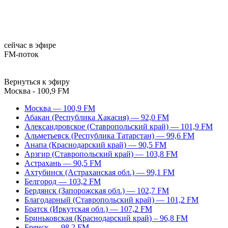
сейчас в эфире
FM-поток
Вернуться к эфиру
Москва - 100,9 FM
Москва — 100,9 FM
Абакан (Республика Хакасия) — 92,0 FM
Александровское (Ставропольский край) — 101,9 FM
Альметьевск (Республика Татарстан) — 99,6 FM
Анапа (Краснодарский край) — 90,5 FM
Арзгир (Ставропольский край) — 103,8 FM
Астрахань — 90,5 FM
Ахтубинск (Астраханская обл.) — 99,1 FM
Белгород — 103,2 FM
Бердянск (Запорожская обл.) — 102,7 FM
Благодарный (Ставропольский край) — 101,2 FM
Братск (Иркутская обл.) — 107,2 FM
Бриньковская (Краснодарский край) – 96,8 FM
Брянск — 98,2 FM