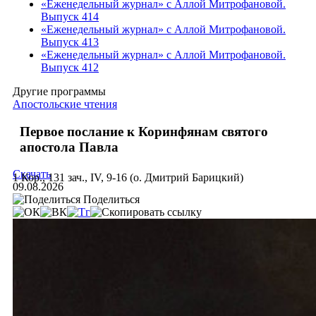
«Еженедельный журнал» с Аллой Митрофановой.
Выпуск 414
«Еженедельный журнал» с Аллой Митрофановой.
Выпуск 413
«Еженедельный журнал» с Аллой Митрофановой.
Выпуск 412
Другие программы
Апостольские чтения
Первое послание к Коринфянам святого
апостола Павла
Скачать
1 Кор., 131 зач., IV, 9-16 (о. Дмитрий Барицкий)
09.08.2026
Поделиться