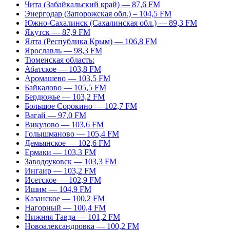
Чита (Забайкальский край) — 87,6 FM
Энергодар (Запорожская обл.) – 104,5 FM
Южно-Сахалинск (Сахалинская обл.) — 89,3 FM
Якутск — 87,9 FM
Ялта (Республика Крым) — 106,8 FM
Ярославль — 98,3 FM
Тюменская область:
Абатское — 103,8 FM
Аромашево — 103,5 FM
Байкалово — 105,5 FM
Бердюжье — 103,2 FM
Большое Сорокино — 102,7 FM
Вагай — 97,0 FM
Викулово — 103,6 FM
Голышманово — 105,4 FM
Демьянское — 102,6 FM
Ермаки — 103,3 FM
Заводоуковск — 103,3 FM
Ингаир — 103,2 FM
Исетское — 102,9 FM
Ишим — 104,9 FM
Казанское — 100,2 FM
Нагорный — 100,4 FM
Нижняя Тавда — 101,2 FM
Новоалександровка — 100,2 FM