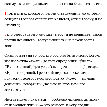
своему зла и не принимает поношения на ближнего своего;
4
тот, в глазах которого презрен отверженный, но который
боящихся Господа славит; кто клянётся, хотя бы злому, и не
изменяет;
5
кто серебра своего не отдает в рост и не принимает даров
против невинного. Поступающий так не поколеблется
вовек.
Смысл ответа на вопрос, кто достоин быть рядом с Богом,
вполне можно «ужать» до трёх определений: הוֹלֵךְ хо-
ЛЕ́х — ходящий, וּפֹעֵל у-фо-Э́ль — делающий, וְדֹבֵר ве-до-
ВЕ́р — говорящий. Греческий перевод также дает
причастия: πορευόμενος, ἐργαζόμενος, λαλῶν — идущий,
делающий, говорящий. Давайте на этом немного
остановимся.
Иногда может показаться — особенно человеку, далёкому
от церковной жизни, — что близость к Богу сродни