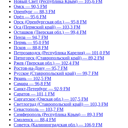
Новый Свет (Республика Крым) — 105,6 FM
Омск — 90,5 FM
Оренбург — 88,3 FM
Орёл — 95,6 FM
Орск (Оренбургская обл.) — 95,8 FM
Оса (Пермский край) — 103,3 FM
Осташков (Тверская обл.) — 99,4 FM
Пенза — 94,7 FM
Пермь — 95,0 FM
Псков — 88,8 FM
Петрозаводск (Республика Карелия) — 101,0 FM
Пятигорск (Ставропольский край) — 89,2 FM
Ржев (Тверская обл.) — 102,4 FM
Ростов-на-Дону — 95,7 FM
Русское (Ставропольский край) — 99,7 FM
Рязань — 102,5 FM
Самара — 96,8 FM
Санкт-Петербург — 92,9 FM
Саратов — 101,1 FM
Саргатское (Омская обл.) — 107,5 FM
Светлоград (Ставропольский край) — 103,3 FM
Севастополь — 103,7 FM
Симферополь (Республика Крым) — 89,3 FM
Смоленск — 88,4 FM
Советск (Калининградская обл.) — 106,9 FM