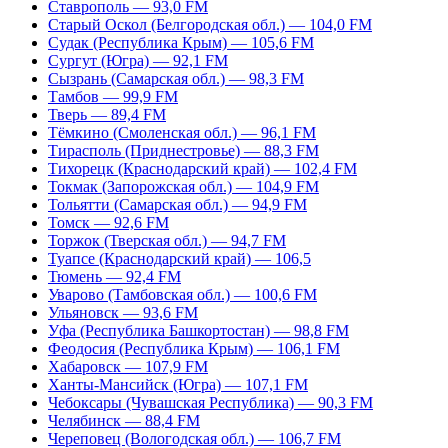
Ставрополь — 93,0 FM
Старый Оскол (Белгородская обл.) — 104,0 FM
Судак (Республика Крым) — 105,6 FM
Сургут (Югра) — 92,1 FM
Сызрань (Самарская обл.) — 98,3 FM
Тамбов — 99,9 FM
Тверь — 89,4 FM
Тёмкино (Смоленская обл.) — 96,1 FM
Тирасполь (Приднестровье) — 88,3 FM
Тихорецк (Краснодарский край) — 102,4 FM
Токмак (Запорожская обл.) — 104,9 FM
Тольятти (Самарская обл.) — 94,9 FM
Томск — 92,6 FM
Торжок (Тверская обл.) — 94,7 FM
Туапсе (Краснодарский край) — 106,5
Тюмень — 92,4 FM
Уварово (Тамбовская обл.) — 100,6 FM
Ульяновск — 93,6 FM
Уфа (Республика Башкортостан) — 98,8 FM
Феодосия (Республика Крым) — 106,1 FM
Хабаровск — 107,9 FM
Ханты-Мансийск (Югра) — 107,1 FM
Чебоксары (Чувашская Республика) — 90,3 FM
Челябинск — 88,4 FM
Череповец (Вологодская обл.) — 106,7 FM