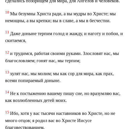
сделались позорищем для мира, для Ангелов и человеков.
10
Мы безумны Христа ради, а вы мудры во Христе; мы
немощны, а вы крепки; вы в славе, а мы в бесчестии.
11
Даже доныне терпим голод и жажду, и наготу и побои, и
скитаемся,
12
и трудимся, работая своими руками. Злословят нас, мы
благословляем; гонят нас, мы терпим;
13
хулят нас, мы молим; мы как сор для мира, как прах,
всеми попираемый доныне.
14
Не к постыжению вашему пишу сие, но вразумляю вас,
как возлюбленных детей моих.
15
Ибо, хотя у вас тысячи наставников во Христе, но не
много отцов; я родил вас во Христе Иисусе
благовествованием.