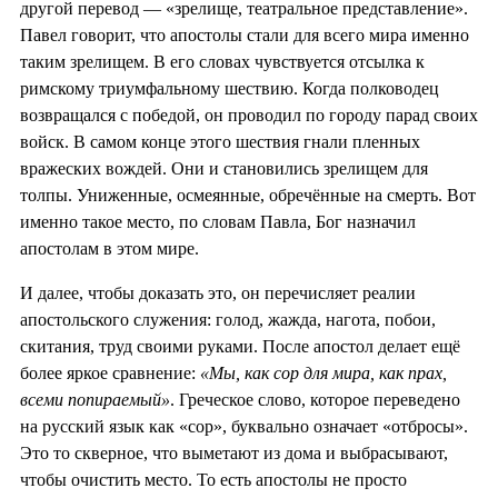
другой перевод — «зрелище, театральное представление».
Павел говорит, что апостолы стали для всего мира именно
таким зрелищем. В его словах чувствуется отсылка к
римскому триумфальному шествию. Когда полководец
возвращался с победой, он проводил по городу парад своих
войск. В самом конце этого шествия гнали пленных
вражеских вождей. Они и становились зрелищем для
толпы. Униженные, осмеянные, обречённые на смерть. Вот
именно такое место, по словам Павла, Бог назначил
апостолам в этом мире.
И далее, чтобы доказать это, он перечисляет реалии
апостольского служения: голод, жажда, нагота, побои,
скитания, труд своими руками. После апостол делает ещё
более яркое сравнение:
«Мы, как сор для мира, как прах,
всеми попираемый»
. Греческое слово, которое переведено
на русский язык как «сор», буквально означает «отбросы».
Это то скверное, что выметают из дома и выбрасывают,
чтобы очистить место. То есть апостолы не просто