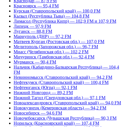
Краснодар — 87,9 FM
Красноярск — 95,4 FM
Курская (Ставропольский край) — 100,0 FM
Кызыл (Республика Тыва) — 104,8 FM
Лимасол (Республика Кипр) — 102,9 FM и 107,9 FM
Липецк — 97,9 FM
Луганск — 88,8 FM
Мариуполь (ДНР) — 97,2 FM
Матвеев Курган (Ростовская обл.) — 107,0 FM
Мелитополь (Запорожская обл.) — 96,7 FM
Миасс (Челябинская обл.) — 102,2 FM
Мичуринск (Тамбовская обл.) — 92,4 FM
Мурманск — 90,4 FM
Нальчик (Кабардино-Балкарская Республика) — 104,4
FM
Невинномысск (Ставропольский край) — 94,2 FM
Нефтекумск (Ставропольский край) — 100,4 FM
Нефтеюганск (Югра) — 92,1 FM
Нижний Новгород — 89,2 FM
Нижний Тагил (Свердловская обл.) — 97,1 FM
Новоалександровск (Ставропольский край) — 94,0 FM
Новокузнецк (Кемеровская область) — 94,2 FM
Новосибирск — 94,6 FM
Новочебоксарск (Чувашская Республика) — 90,3 FM
Норильск (Красноярский край) — 107,4 FM