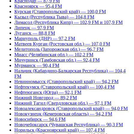
Краснодар — 87,9 FM
Красноярск — 95,4 FM
Курская (Ставропольский край) — 100,0 FM
Кызыл (Республика Тыва) — 104,8 FM
Лимасол (Республика Кипр) — 102,9 FM и 107,9 FM
Липецк — 97,9 FM
Луганск — 88,8 FM
Мариуполь (ДНР) — 97,2 FM
Матвеев Курган (Ростовская обл.) — 107,0 FM
Мелитополь (Запорожская обл.) — 96,7 FM
Миасс (Челябинская обл.) — 102,2 FM
Мичуринск (Тамбовская обл.) — 92,4 FM
Мурманск — 90,4 FM
Нальчик (Кабардино-Балкарская Республика) — 104,4
FM
Невинномысск (Ставропольский край) — 94,2 FM
Нефтекумск (Ставропольский край) — 100,4 FM
Нефтеюганск (Югра) — 92,1 FM
Нижний Новгород — 89,2 FM
Нижний Тагил (Свердловская обл.) — 97,1 FM
Новоалександровск (Ставропольский край) — 94,0 FM
Новокузнецк (Кемеровская область) — 94,2 FM
Новосибирск — 94,6 FM
Новочебоксарск (Чувашская Республика) — 90,3 FM
Норильск (Красноярский край) — 107,4 FM