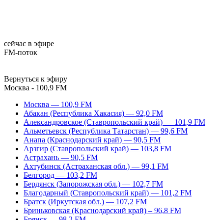
сейчас в эфире
FM-поток
Вернуться к эфиру
Москва - 100,9 FM
Москва — 100,9 FM
Абакан (Республика Хакасия) — 92,0 FM
Александровское (Ставропольский край) — 101,9 FM
Альметьевск (Республика Татарстан) — 99,6 FM
Анапа (Краснодарский край) — 90,5 FM
Арзгир (Ставропольский край) — 103,8 FM
Астрахань — 90,5 FM
Ахтубинск (Астраханская обл.) — 99,1 FM
Белгород — 103,2 FM
Бердянск (Запорожская обл.) — 102,7 FM
Благодарный (Ставропольский край) — 101,2 FM
Братск (Иркутская обл.) — 107,2 FM
Бриньковская (Краснодарский край) – 96,8 FM
Брянск — 98,2 FM