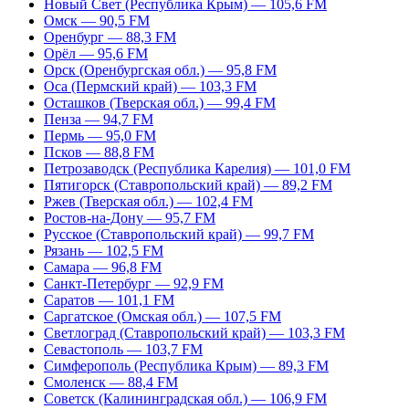
Новый Свет (Республика Крым) — 105,6 FM
Омск — 90,5 FM
Оренбург — 88,3 FM
Орёл — 95,6 FM
Орск (Оренбургская обл.) — 95,8 FM
Оса (Пермский край) — 103,3 FM
Осташков (Тверская обл.) — 99,4 FM
Пенза — 94,7 FM
Пермь — 95,0 FM
Псков — 88,8 FM
Петрозаводск (Республика Карелия) — 101,0 FM
Пятигорск (Ставропольский край) — 89,2 FM
Ржев (Тверская обл.) — 102,4 FM
Ростов-на-Дону — 95,7 FM
Русское (Ставропольский край) — 99,7 FM
Рязань — 102,5 FM
Самара — 96,8 FM
Санкт-Петербург — 92,9 FM
Саратов — 101,1 FM
Саргатское (Омская обл.) — 107,5 FM
Светлоград (Ставропольский край) — 103,3 FM
Севастополь — 103,7 FM
Симферополь (Республика Крым) — 89,3 FM
Смоленск — 88,4 FM
Советск (Калининградская обл.) — 106,9 FM