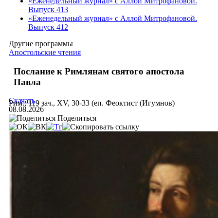
«Еженедельный журнал» с Аллой Митрофановой.
Выпуск 413
«Еженедельный журнал» с Аллой Митрофановой.
Выпуск 412
Другие программы
Апостольские чтения
Послание к Римлянам святого апостола
Павла
Скачать
Рим., 119 зач., XV, 30-33 (еп. Феоктист (Игумнов)
08.08.2026
Поделиться