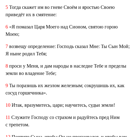
5
Тогда скажет им во гневе Своём и яростью Своею
приведёт их в смятение:
6
«Я помазал Царя Моего над Сионом, святою горою
Моею;
7
возвещу определение: Господь сказал Мне: Ты Сын Мой;
Я ныне родил Тебя;
8
проси у Меня, и дам народы в наследие Тебе и пределы
земли во владение Тебе;
9
Ты поразишь их жезлом железным; сокрушишь их, как
сосуд горшечника».
10
Итак, вразумитесь, цари; научитесь, судьи земли!
11
Служите Господу со страхом и радуйтесь пред Ним
с трепетом.
12
Почтите Сына, чтобы Он не прогневался, и чтобы вам