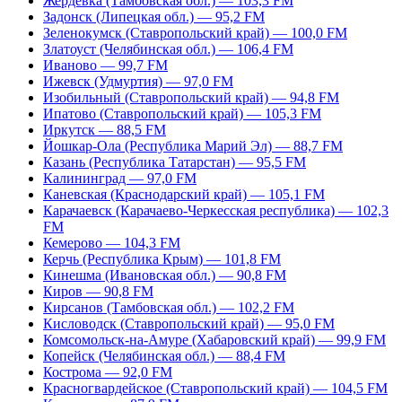
Жердевка (Тамбовская обл.) — 103,3 FM
Задонск (Липецкая обл.) — 95,2 FM
Зеленокумск (Ставропольский край) — 100,0 FM
Златоуст (Челябинская обл.) — 106,4 FM
Иваново — 99,7 FM
Ижевск (Удмуртия) — 97,0 FM
Изобильный (Ставропольский край) — 94,8 FM
Ипатово (Ставропольский край) — 105,3 FM
Иркутск — 88,5 FM
Йошкар-Ола (Республика Марий Эл) — 88,7 FM
Казань (Республика Татарстан) — 95,5 FM
Калининград — 97,0 FM
Каневская (Краснодарский край) — 105,1 FM
Карачаевск (Карачаево-Черкесская республика) — 102,3
FM
Кемерово — 104,3 FM
Керчь (Республика Крым) — 101,8 FM
Кинешма (Ивановская обл.) — 90,8 FM
Киров — 90,8 FM
Кирсанов (Тамбовская обл.) — 102,2 FM
Кисловодск (Ставропольский край) — 95,0 FM
Комсомольск-на-Амуре (Хабаровский край) — 99,9 FM
Копейск (Челябинская обл.) — 88,4 FM
Кострома — 92,0 FM
Красногвардейское (Ставропольский край) — 104,5 FM