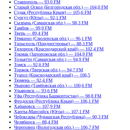
Ставрополь — 93,0 FM
Старый Оскол (Белгородская обл.) — 104,0 FM
Судак (Республика Крым) — 105,6 FM
Сургут (Югра) — 92,1 FM
Сызрань (Самарская обл.) — 98,3 FM
Тамбов — 99,9 FM
Тверь — 89,4 FM
Тёмкино (Смоленская обл.) — 96,1 FM
Тирасполь (Приднестровье) — 88,3 FM
Тихорецк (Краснодарский край) — 102,4 FM
Токмак (Запорожская обл.) — 104,9 FM
Тольятти (Самарская обл.) — 94,9 FM
Томск — 92,6 FM
Торжок (Тверская обл.) — 94,7 FM
Туапсе (Краснодарский край) — 106,5
Тюмень — 92,4 FM
Уварово (Тамбовская обл.) — 100,6 FM
Ульяновск — 93,6 FM
Уфа (Республика Башкортостан) — 98,8 FM
Феодосия (Республика Крым) — 106,1 FM
Хабаровск — 107,9 FM
Ханты-Мансийск (Югра) — 107,1 FM
Чебоксары (Чувашская Республика) — 90,3 FM
Челябинск — 88,4 FM
Череповец (Вологодская обл.) — 106,7 FM