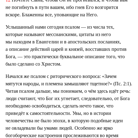
не погибнуть в пути вашем, ибо гнев Его возгорится
вскоре. Блаженны все, уповающие на Него.
Услышанный нами сегодня псалом — из числа тех,
которые называют мессианскими, цитаты из него
мы находим в Евангелии и в апостольских посланиях,
а описание действий царей и князей, восставших против
Бога, — это практически буквальное описание того, что
было сделано со Христом.
Начался же псалом с риторического вопроса: «Зачем
мятутся народы, и племена замышляют тщетное?» (Пс. 2:1).
Читая псалом дальше, мы понимаем, о чём здесь идёт речь:
люди считают, что Бог их угнетает, следовательно, от Бога
необходимо освободиться, сделать нечто такое, что
приведёт к самостоятельности. Увы, но в истории
человечества не было эпохи, в которую подобные идеи
не овладевали бы умами людей. Особенно же ярко
богоборческие настроения прослеживаются во время