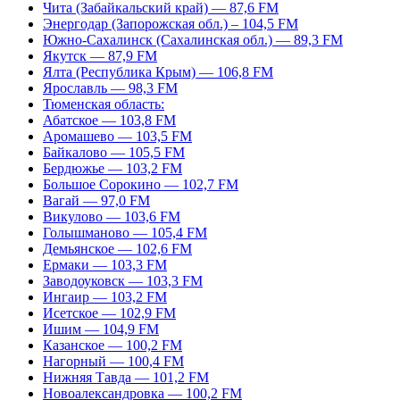
Чита (Забайкальский край) — 87,6 FM
Энергодар (Запорожская обл.) – 104,5 FM
Южно-Сахалинск (Сахалинская обл.) — 89,3 FM
Якутск — 87,9 FM
Ялта (Республика Крым) — 106,8 FM
Ярославль — 98,3 FM
Тюменская область:
Абатское — 103,8 FM
Аромашево — 103,5 FM
Байкалово — 105,5 FM
Бердюжье — 103,2 FM
Большое Сорокино — 102,7 FM
Вагай — 97,0 FM
Викулово — 103,6 FM
Голышманово — 105,4 FM
Демьянское — 102,6 FM
Ермаки — 103,3 FM
Заводоуковск — 103,3 FM
Ингаир — 103,2 FM
Исетское — 102,9 FM
Ишим — 104,9 FM
Казанское — 100,2 FM
Нагорный — 100,4 FM
Нижняя Тавда — 101,2 FM
Новоалександровка — 100,2 FM