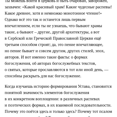
Ты можешь войти в церковь и быть очарован, заворожен,
захвачен: «Какой красивый храм! Какие чудесные распевы!
Какое древнее, хотя и немножко монотонное чтение!»
Однако всё это так и останется лишь первым
впечатлением, если ты не узнаешь, что бывают храмы
такие, а бывают ‒ другие, другой архитектуры, а вот
в Сербской или Греческой Православной Церкви ещё
третьим способом строят; да, это пение впечатляющее,
но пение бывает и совсем другим, других стилей, эпох,
авторов. И вот именно такие факты: о формах
богослужения, об авторах богослужебных текстов,
о святых, которые прославляются в тот или иной день, —
способны раскрыть для нас богослужение.
Когда изучаешь историю формирования Устава, становится
понятной значимость элементов богослужения
в их конкретном воплощении: в различных распевах
и поэтических формах, в их взаимной последовательности.
Почему это поётся здесь и только здесь? Почему тот псалом