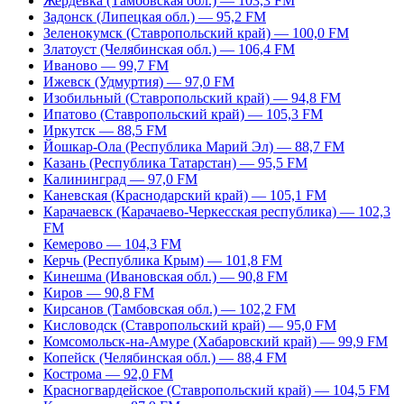
Жердевка (Тамбовская обл.) — 103,3 FM
Задонск (Липецкая обл.) — 95,2 FM
Зеленокумск (Ставропольский край) — 100,0 FM
Златоуст (Челябинская обл.) — 106,4 FM
Иваново — 99,7 FM
Ижевск (Удмуртия) — 97,0 FM
Изобильный (Ставропольский край) — 94,8 FM
Ипатово (Ставропольский край) — 105,3 FM
Иркутск — 88,5 FM
Йошкар-Ола (Республика Марий Эл) — 88,7 FM
Казань (Республика Татарстан) — 95,5 FM
Калининград — 97,0 FM
Каневская (Краснодарский край) — 105,1 FM
Карачаевск (Карачаево-Черкесская республика) — 102,3
FM
Кемерово — 104,3 FM
Керчь (Республика Крым) — 101,8 FM
Кинешма (Ивановская обл.) — 90,8 FM
Киров — 90,8 FM
Кирсанов (Тамбовская обл.) — 102,2 FM
Кисловодск (Ставропольский край) — 95,0 FM
Комсомольск-на-Амуре (Хабаровский край) — 99,9 FM
Копейск (Челябинская обл.) — 88,4 FM
Кострома — 92,0 FM
Красногвардейское (Ставропольский край) — 104,5 FM