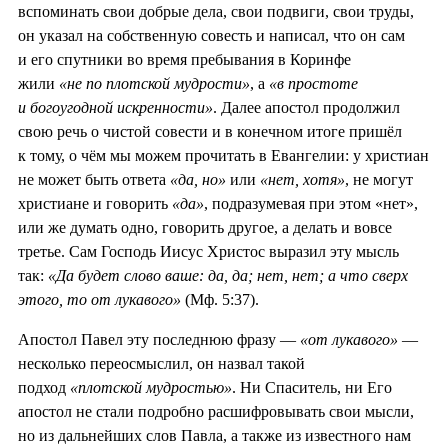
вспоминать свои добрые дела, свои подвиги, свои труды,
он указал на собственную совесть и написал, что он сам
и его спутники во время пребывания в Коринфе
жили
«не по плотской мудрости»
, а
«в простоте
и богоугодной искренности»
. Далее апостол продолжил
свою речь о чистой совести и в конечном итоге пришёл
к тому, о чём мы можем прочитать в Евангелии: у христиан
не может быть ответа
«да, но»
или
«нет, хотя»
, не могут
христиане и говорить
«да»
, подразумевая при этом «нет»,
или же думать одно, говорить другое, а делать и вовсе
третье. Сам Господь Иисус Христос выразил эту мысль
так:
«Да будет слово ваше: да, да; нет, нет; а что сверх
этого, то от лукавого»
(Мф. 5:37).
Апостол Павел эту последнюю фразу —
«от лукавого»
—
несколько переосмыслил, он назвал такой
подход
«плотской мудростью»
. Ни Спаситель, ни Его
апостол не стали подробно расшифровывать свои мысли,
но из дальнейших слов Павла, а также из известного нам