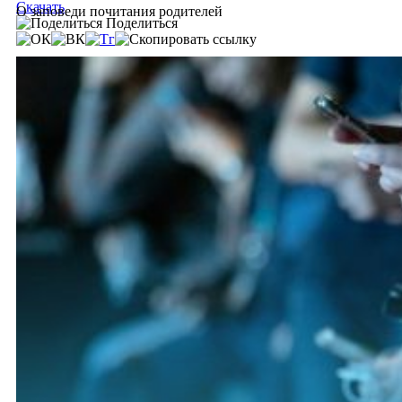
Скачать
О заповеди почитания родителей
Поделиться