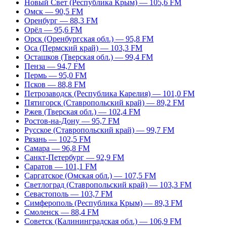
Новый Свет (Республика Крым) — 105,6 FM
Омск — 90,5 FM
Оренбург — 88,3 FM
Орёл — 95,6 FM
Орск (Оренбургская обл.) — 95,8 FM
Оса (Пермский край) — 103,3 FM
Осташков (Тверская обл.) — 99,4 FM
Пенза — 94,7 FM
Пермь — 95,0 FM
Псков — 88,8 FM
Петрозаводск (Республика Карелия) — 101,0 FM
Пятигорск (Ставропольский край) — 89,2 FM
Ржев (Тверская обл.) — 102,4 FM
Ростов-на-Дону — 95,7 FM
Русское (Ставропольский край) — 99,7 FM
Рязань — 102,5 FM
Самара — 96,8 FM
Санкт-Петербург — 92,9 FM
Саратов — 101,1 FM
Саргатское (Омская обл.) — 107,5 FM
Светлоград (Ставропольский край) — 103,3 FM
Севастополь — 103,7 FM
Симферополь (Республика Крым) — 89,3 FM
Смоленск — 88,4 FM
Советск (Калининградская обл.) — 106,9 FM