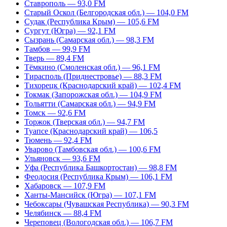
Ставрополь — 93,0 FM
Старый Оскол (Белгородская обл.) — 104,0 FM
Судак (Республика Крым) — 105,6 FM
Сургут (Югра) — 92,1 FM
Сызрань (Самарская обл.) — 98,3 FM
Тамбов — 99,9 FM
Тверь — 89,4 FM
Тёмкино (Смоленская обл.) — 96,1 FM
Тирасполь (Приднестровье) — 88,3 FM
Тихорецк (Краснодарский край) — 102,4 FM
Токмак (Запорожская обл.) — 104,9 FM
Тольятти (Самарская обл.) — 94,9 FM
Томск — 92,6 FM
Торжок (Тверская обл.) — 94,7 FM
Туапсе (Краснодарский край) — 106,5
Тюмень — 92,4 FM
Уварово (Тамбовская обл.) — 100,6 FM
Ульяновск — 93,6 FM
Уфа (Республика Башкортостан) — 98,8 FM
Феодосия (Республика Крым) — 106,1 FM
Хабаровск — 107,9 FM
Ханты-Мансийск (Югра) — 107,1 FM
Чебоксары (Чувашская Республика) — 90,3 FM
Челябинск — 88,4 FM
Череповец (Вологодская обл.) — 106,7 FM