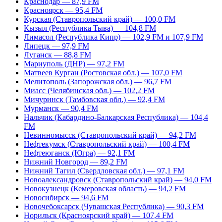
Краснодар — 87,9 FM
Красноярск — 95,4 FM
Курская (Ставропольский край) — 100,0 FM
Кызыл (Республика Тыва) — 104,8 FM
Лимасол (Республика Кипр) — 102,9 FM и 107,9 FM
Липецк — 97,9 FM
Луганск — 88,8 FM
Мариуполь (ДНР) — 97,2 FM
Матвеев Курган (Ростовская обл.) — 107,0 FM
Мелитополь (Запорожская обл.) — 96,7 FM
Миасс (Челябинская обл.) — 102,2 FM
Мичуринск (Тамбовская обл.) — 92,4 FM
Мурманск — 90,4 FM
Нальчик (Кабардино-Балкарская Республика) — 104,4
FM
Невинномысск (Ставропольский край) — 94,2 FM
Нефтекумск (Ставропольский край) — 100,4 FM
Нефтеюганск (Югра) — 92,1 FM
Нижний Новгород — 89,2 FM
Нижний Тагил (Свердловская обл.) — 97,1 FM
Новоалександровск (Ставропольский край) — 94,0 FM
Новокузнецк (Кемеровская область) — 94,2 FM
Новосибирск — 94,6 FM
Новочебоксарск (Чувашская Республика) — 90,3 FM
Норильск (Красноярский край) — 107,4 FM