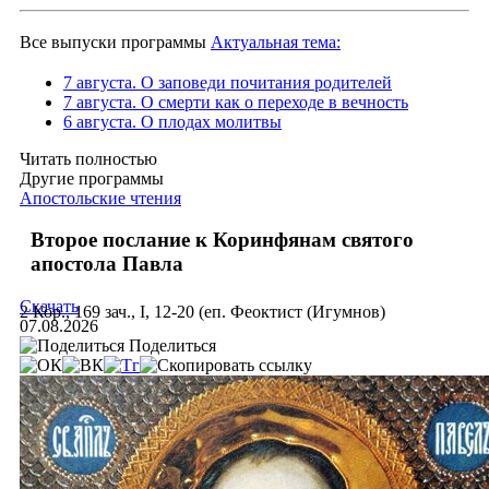
Все выпуски программы
Актуальная тема:
7 августа. О заповеди почитания родителей
7 августа. О смерти как о переходе в вечность
6 августа. О плодах молитвы
Читать полностью
Другие программы
Апостольские чтения
Второе послание к Коринфянам святого
апостола Павла
Скачать
2 Кор., 169 зач., I, 12-20 (еп. Феоктист (Игумнов)
07.08.2026
Поделиться