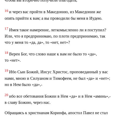
чтобы вы вторично получили благодать,
16
и через вас пройти в Македонию, из Македонии же
опять прийти к вам; а вы проводили бы меня в Иудею.
17
Имея такое намерение, легкомысленно ли я поступил?
Или, что я предпринимаю, по плоти предпринимаю, так
что у меня то «да, да», то «нет, нет»?
18
Верен Бог, что слово наше к вам не было то «да»,
то «нет».
19
Ибо Сын Божий, Иисус Христос, проповеданный у вас
нами, мною и Силуаном и Тимофеем, не был «да» и «нет»;
но в Нем было «да»,-
20
ибо все обетования Божии в Нем «да» и в Нем «аминь»,-
в славу Божию, через нас.
Обращаясь к христианам Коринфа, апостол Павел не стал