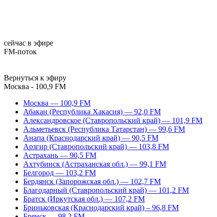
сейчас в эфире
FM-поток
Вернуться к эфиру
Москва - 100,9 FM
Москва — 100,9 FM
Абакан (Республика Хакасия) — 92,0 FM
Александровское (Ставропольский край) — 101,9 FM
Альметьевск (Республика Татарстан) — 99,6 FM
Анапа (Краснодарский край) — 90,5 FM
Арзгир (Ставропольский край) — 103,8 FM
Астрахань — 90,5 FM
Ахтубинск (Астраханская обл.) — 99,1 FM
Белгород — 103,2 FM
Бердянск (Запорожская обл.) — 102,7 FM
Благодарный (Ставропольский край) — 101,2 FM
Братск (Иркутская обл.) — 107,2 FM
Бриньковская (Краснодарский край) – 96,8 FM
Брянск — 98,2 FM