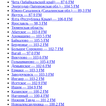
Чита (Забайкальский край) — 87,6 FM
Энергодар (Запорожская обл.) – 104,5 FM
Южно-Сахалинск (Сахалинская обл.) — 89,3 FM
Якутск — 87,9 FM
Ялта (Республика Крым) — 106,8 FM
Ярославль — 98,3 FM
Тюменская область:
Абатское — 103,8 FM
Аромашево — 103,5 FM
Байкалово — 105,5 FM
Бердюжье — 103,2 FM
Большое Сорокино — 102,7 FM
Вагай — 97,0 FM
Викулово — 103,6 FM
Голышманово — 105,4 FM
Демьянское — 102,6 FM
Ермаки — 103,3 FM
Заводоуковск — 103,3 FM
Ингаир — 103,2 FM
Исетское — 102,9 FM
Ишим — 104,9 FM
Казанское — 100,2 FM
Нагорный — 100,4 FM
Нижняя Тавда — 101,2 FM
Новоалександровка — 100,2 FM