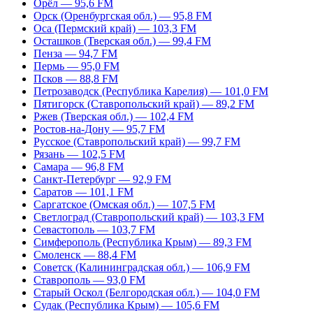
Орёл — 95,6 FM
Орск (Оренбургская обл.) — 95,8 FM
Оса (Пермский край) — 103,3 FM
Осташков (Тверская обл.) — 99,4 FM
Пенза — 94,7 FM
Пермь — 95,0 FM
Псков — 88,8 FM
Петрозаводск (Республика Карелия) — 101,0 FM
Пятигорск (Ставропольский край) — 89,2 FM
Ржев (Тверская обл.) — 102,4 FM
Ростов-на-Дону — 95,7 FM
Русское (Ставропольский край) — 99,7 FM
Рязань — 102,5 FM
Самара — 96,8 FM
Санкт-Петербург — 92,9 FM
Саратов — 101,1 FM
Саргатское (Омская обл.) — 107,5 FM
Светлоград (Ставропольский край) — 103,3 FM
Севастополь — 103,7 FM
Симферополь (Республика Крым) — 89,3 FM
Смоленск — 88,4 FM
Советск (Калининградская обл.) — 106,9 FM
Ставрополь — 93,0 FM
Старый Оскол (Белгородская обл.) — 104,0 FM
Судак (Республика Крым) — 105,6 FM