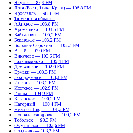
Якутск — 87,9 FM
Ялта (Республика Крым) — 106,8 FM
Ярославль — 98,3 FM
Тюменская область:
Абатское — 103,8 FM
Аромашево — 103,5 FM
Байкалово — 105,5 FM
Бердюжье — 103,2 FM
Большое Сорокино — 102,7 FM
Вагай — 97,0 FM
Викулово — 103,6 FM
Голышманово — 105,4 FM
Демьянское — 102,6 FM
Ермаки — 103,3 FM
Заводоуковск — 103,3 FM
Ингаир — 103,2 FM
Исетское — 102,9 FM
Ишим — 104,9 FM
Казанское — 100,2 FM
Нагорный — 100,4 FM
Нижняя Тавда — 101,2 FM
Новоалександровка — 100,2 FM
Тобольск — 98,3 FM
Омутинское — 102,6 FM
Сладково — 103,2 FM