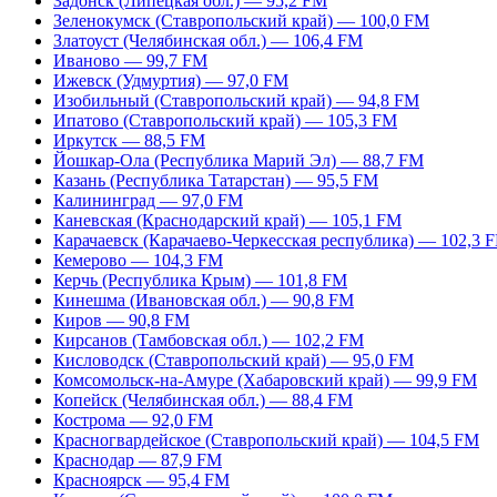
Задонск (Липецкая обл.) — 95,2 FM
Зеленокумск (Ставропольский край) — 100,0 FM
Златоуст (Челябинская обл.) — 106,4 FM
Иваново — 99,7 FM
Ижевск (Удмуртия) — 97,0 FM
Изобильный (Ставропольский край) — 94,8 FM
Ипатово (Ставропольский край) — 105,3 FM
Иркутск — 88,5 FM
Йошкар-Ола (Республика Марий Эл) — 88,7 FM
Казань (Республика Татарстан) — 95,5 FM
Калининград — 97,0 FM
Каневская (Краснодарский край) — 105,1 FM
Карачаевск (Карачаево-Черкесская республика) — 102,3 
Кемерово — 104,3 FM
Керчь (Республика Крым) — 101,8 FM
Кинешма (Ивановская обл.) — 90,8 FM
Киров — 90,8 FM
Кирсанов (Тамбовская обл.) — 102,2 FM
Кисловодск (Ставропольский край) — 95,0 FM
Комсомольск-на-Амуре (Хабаровский край) — 99,9 FM
Копейск (Челябинская обл.) — 88,4 FM
Кострома — 92,0 FM
Красногвардейское (Ставропольский край) — 104,5 FM
Краснодар — 87,9 FM
Красноярск — 95,4 FM