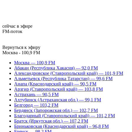
сейчас в эфире
FM-поток
Вернуться к эфиру
Москва - 100,9 FM
Москва — 100,9 FM
Абакан (Республика Хакасия) — 92,0 FM
Александровское (Ставропольский край) — 101,9 FM
Альметьевск (Республика Татарстан) — 99,6 FM
Анапа (Краснодарский край) — 90,5 FM
Арзгир (Ставропольский край) — 103,8 FM
Астрахань — 90,5 FM
Ахтубинск (Астраханская обл.) — 99,1 FM
Белгород — 103,2 FM
Бердянск (Запорожская обл.) — 102,7 FM
Благодарный (Ставропольский край) — 101,2 FM
Братск (Иркутская обл.) — 107,2 FM
Бриньковская (Краснодарский край) – 96,8 FM
Брянск — 98,2 FM