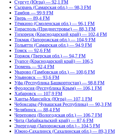
Сургут (Югра) — 92,1 FM
Сызрань (Самарская обл.) — 98,3 FM
Тамбов — 99,9 FM
Тверь — 89,4 FM
Тёмкино (Смоленская обл.) — 96,1 FM
Тирасполь (Приднестровье) — 88,3 FM
Тихорецк (Краснодарский край) — 102,4 FM
Токмак (Запорожская обл.) — 104,9 FM
Тольятти (Самарская обл.) — 94,9 FM
Томск — 92,6 FM
Торжок (Тверская обл.) — 94,7 FM
Туапсе (Краснодарский край) — 106,5
Тюмень — 92,4 FM
Уварово (Тамбовская обл.) — 100,6 FM
Ульяновск — 93,6 FM
Уфа (Республика Башкортостан) — 98,8 FM
Феодосия (Республика Крым) — 106,1 FM
Хабаровск — 107,9 FM
Ханты-Мансийск (Югра) — 107,1 FM
Чебоксары (Чувашская Республика) — 90,3 FM
Челябинск — 88,4 FM
Череповец (Вологодская обл.) — 106,7 FM
Чита (Забайкальский край) — 87,6 FM
Энергодар (Запорожская обл.) – 104,5 FM
Южно-Сахалинск (Сахалинская обл.) — 89,3 FM