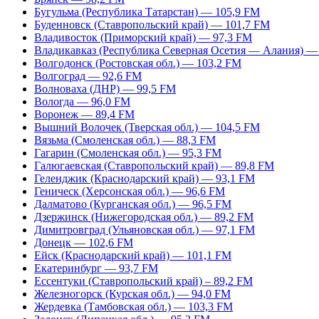
Бугульма (Республика Татарстан) — 105,9 FM
Буденновск (Ставропольский край) — 101,7 FM
Владивосток (Приморский край) — 97,3 FM
Владикавказ (Республика Северная Осетия — Алания) —
Волгодонск (Ростовская обл.) — 103,2 FM
Волгоград — 92,6 FM
Волноваха (ДНР) — 99,5 FM
Вологда — 96,0 FM
Воронеж — 89,4 FM
Вышний Волочек (Тверская обл.) — 104,5 FM
Вязьма (Смоленская обл.) — 88,3 FM
Гагарин (Смоленская обл.) — 95,3 FM
Галюгаевская (Ставропольский край) — 89,8 FM
Геленджик (Краснодарский край) — 93,1 FM
Геническ (Херсонская обл.) — 96,6 FM
Далматово (Курганская обл.) — 96,5 FM
Дзержинск (Нижегородская обл.) — 89,2 FM
Димитровград (Ульяновская обл.) — 97,1 FM
Донецк — 102,6 FM
Ейск (Краснодарский край) — 101,1 FM
Екатеринбург — 93,7 FM
Ессентуки (Ставропольский край) – 89,2 FM
Железногорск (Курская обл.) — 94,0 FM
Жердевка (Тамбовская обл.) — 103,3 FM