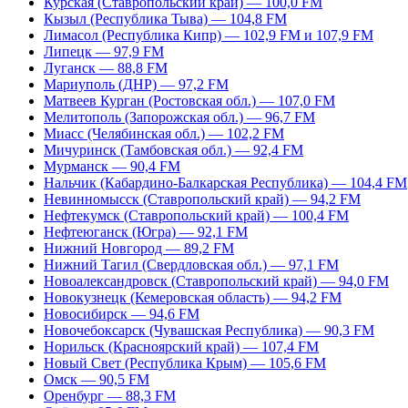
Курская (Ставропольский край) — 100,0 FM
Кызыл (Республика Тыва) — 104,8 FM
Лимасол (Республика Кипр) — 102,9 FM и 107,9 FM
Липецк — 97,9 FM
Луганск — 88,8 FM
Мариуполь (ДНР) — 97,2 FM
Матвеев Курган (Ростовская обл.) — 107,0 FM
Мелитополь (Запорожская обл.) — 96,7 FM
Миасс (Челябинская обл.) — 102,2 FM
Мичуринск (Тамбовская обл.) — 92,4 FM
Мурманск — 90,4 FM
Нальчик (Кабардино-Балкарская Республика) — 104,4 FM
Невинномысск (Ставропольский край) — 94,2 FM
Нефтекумск (Ставропольский край) — 100,4 FM
Нефтеюганск (Югра) — 92,1 FM
Нижний Новгород — 89,2 FM
Нижний Тагил (Свердловская обл.) — 97,1 FM
Новоалександровск (Ставропольский край) — 94,0 FM
Новокузнецк (Кемеровская область) — 94,2 FM
Новосибирск — 94,6 FM
Новочебоксарск (Чувашская Республика) — 90,3 FM
Норильск (Красноярский край) — 107,4 FM
Новый Свет (Республика Крым) — 105,6 FM
Омск — 90,5 FM
Оренбург — 88,3 FM