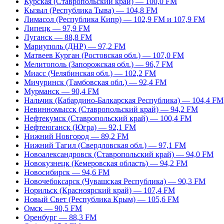
Курская (Ставропольский край) — 100,0 FM
Кызыл (Республика Тыва) — 104,8 FM
Лимасол (Республика Кипр) — 102,9 FM и 107,9 FM
Липецк — 97,9 FM
Луганск — 88,8 FM
Мариуполь (ДНР) — 97,2 FM
Матвеев Курган (Ростовская обл.) — 107,0 FM
Мелитополь (Запорожская обл.) — 96,7 FM
Миасс (Челябинская обл.) — 102,2 FM
Мичуринск (Тамбовская обл.) — 92,4 FM
Мурманск — 90,4 FM
Нальчик (Кабардино-Балкарская Республика) — 104,4 FM
Невинномысск (Ставропольский край) — 94,2 FM
Нефтекумск (Ставропольский край) — 100,4 FM
Нефтеюганск (Югра) — 92,1 FM
Нижний Новгород — 89,2 FM
Нижний Тагил (Свердловская обл.) — 97,1 FM
Новоалександровск (Ставропольский край) — 94,0 FM
Новокузнецк (Кемеровская область) — 94,2 FM
Новосибирск — 94,6 FM
Новочебоксарск (Чувашская Республика) — 90,3 FM
Норильск (Красноярский край) — 107,4 FM
Новый Свет (Республика Крым) — 105,6 FM
Омск — 90,5 FM
Оренбург — 88,3 FM