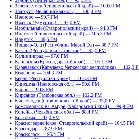
Задонск (Липецкая обл.) — 95,2 FM
Зеленокумск (Ставропольский край) — 100,0 FM
Златоуст (Челябинская обл.) — 106,4 FM
Иваново — 99,7 FM
Ижевск (Удмуртия) — 97,0 FM
Изобильный (Ставропольский край) — 94,8 FM
Ипатово (Ставропольский край) — 105,3 FM
Иркутск — 88,5 FM
Йошкар-Ола (Республика Марий Эл) — 88,7 FM
Казань (Республика Татарстан) — 95,5 FM
Калининград — 97,0 FM
Каневская (Краснодарский край) — 105,1 FM
Карачаевск (Карачаево-Черкесская республика) — 102,3 
Кемерово — 104,3 FM
Керчь (Республика Крым) — 101,8 FM
Кинешма (Ивановская обл.) — 90,8 FM
Киров — 90,8 FM
Кирсанов (Тамбовская обл.) — 102,2 FM
Кисловодск (Ставропольский край) — 95,0 FM
Комсомольск-на-Амуре (Хабаровский край) — 99,9 FM
Копейск (Челябинская обл.) — 88,4 FM
Кострома — 92,0 FM
Красногвардейское (Ставропольский край) — 104,5 FM
Краснодар — 87,9 FM
Красноярск — 95,4 FM