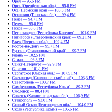
Орёл — 95,6 FM
Орск (Оренбургская обл.) — 95,8 FM
Оса (Пермский край) — 103,3 FM
Осташков (Тверская обл.) — 99,4 FM
Пенза — 94,7 FM
Пермь — 95,0 FM
Псков — 88,8 FM
Петрозаводск (Республика Карелия) — 101,0 FM
Пятигорск (Ставропольский край) — 89,2 FM
Ржев (Тверская обл.) — 102,4 FM
Ростов-на-Дону — 95,7 FM
Русское (Ставропольский край) — 99,7 FM
Рязань — 102,5 FM
Самара — 96,8 FM
Санкт-Петербург — 92,9 FM
Саратов — 101,1 FM
Саргатское (Омская обл.) — 107,5 FM
Светлоград (Ставропольский край) — 103,3 FM
Севастополь — 103,7 FM
Симферополь (Республика Крым) — 89,3 FM
Смоленск — 88,4 FM
Советск (Калининградская обл.) — 106,9 FM
Ставрополь — 93,0 FM
Старый Оскол (Белгородская обл.) — 104,0 FM
Судак (Республика Крым) — 105,6 FM