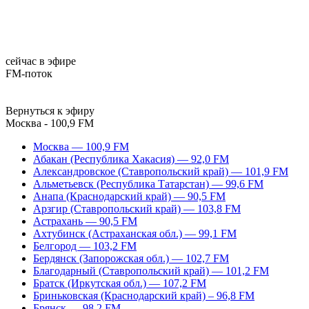
сейчас в эфире
FM-поток
Вернуться к эфиру
Москва - 100,9 FM
Москва — 100,9 FM
Абакан (Республика Хакасия) — 92,0 FM
Александровское (Ставропольский край) — 101,9 FM
Альметьевск (Республика Татарстан) — 99,6 FM
Анапа (Краснодарский край) — 90,5 FM
Арзгир (Ставропольский край) — 103,8 FM
Астрахань — 90,5 FM
Ахтубинск (Астраханская обл.) — 99,1 FM
Белгород — 103,2 FM
Бердянск (Запорожская обл.) — 102,7 FM
Благодарный (Ставропольский край) — 101,2 FM
Братск (Иркутская обл.) — 107,2 FM
Бриньковская (Краснодарский край) – 96,8 FM
Брянск — 98,2 FM