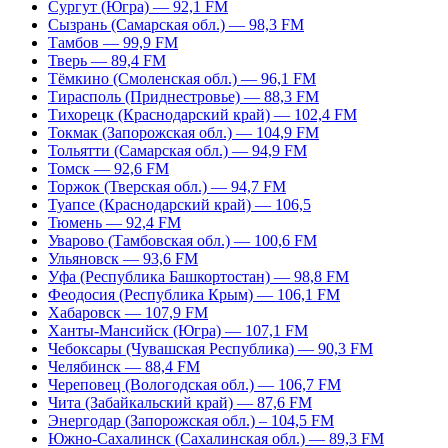
Сургут (Югра) — 92,1 FM
Сызрань (Самарская обл.) — 98,3 FM
Тамбов — 99,9 FM
Тверь — 89,4 FM
Тёмкино (Смоленская обл.) — 96,1 FM
Тирасполь (Приднестровье) — 88,3 FM
Тихорецк (Краснодарский край) — 102,4 FM
Токмак (Запорожская обл.) — 104,9 FM
Тольятти (Самарская обл.) — 94,9 FM
Томск — 92,6 FM
Торжок (Тверская обл.) — 94,7 FM
Туапсе (Краснодарский край) — 106,5
Тюмень — 92,4 FM
Уварово (Тамбовская обл.) — 100,6 FM
Ульяновск — 93,6 FM
Уфа (Республика Башкортостан) — 98,8 FM
Феодосия (Республика Крым) — 106,1 FM
Хабаровск — 107,9 FM
Ханты-Мансийск (Югра) — 107,1 FM
Чебоксары (Чувашская Республика) — 90,3 FM
Челябинск — 88,4 FM
Череповец (Вологодская обл.) — 106,7 FM
Чита (Забайкальский край) — 87,6 FM
Энергодар (Запорожская обл.) – 104,5 FM
Южно-Сахалинск (Сахалинская обл.) — 89,3 FM