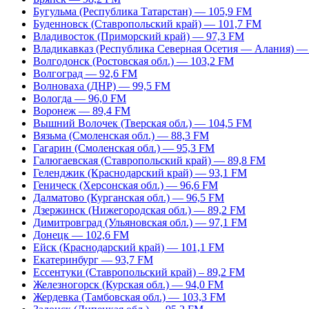
Бугульма (Республика Татарстан) — 105,9 FM
Буденновск (Ставропольский край) — 101,7 FM
Владивосток (Приморский край) — 97,3 FM
Владикавказ (Республика Северная Осетия — Алания) —
Волгодонск (Ростовская обл.) — 103,2 FM
Волгоград — 92,6 FM
Волноваха (ДНР) — 99,5 FM
Вологда — 96,0 FM
Воронеж — 89,4 FM
Вышний Волочек (Тверская обл.) — 104,5 FM
Вязьма (Смоленская обл.) — 88,3 FM
Гагарин (Смоленская обл.) — 95,3 FM
Галюгаевская (Ставропольский край) — 89,8 FM
Геленджик (Краснодарский край) — 93,1 FM
Геническ (Херсонская обл.) — 96,6 FM
Далматово (Курганская обл.) — 96,5 FM
Дзержинск (Нижегородская обл.) — 89,2 FM
Димитровград (Ульяновская обл.) — 97,1 FM
Донецк — 102,6 FM
Ейск (Краснодарский край) — 101,1 FM
Екатеринбург — 93,7 FM
Ессентуки (Ставропольский край) – 89,2 FM
Железногорск (Курская обл.) — 94,0 FM
Жердевка (Тамбовская обл.) — 103,3 FM