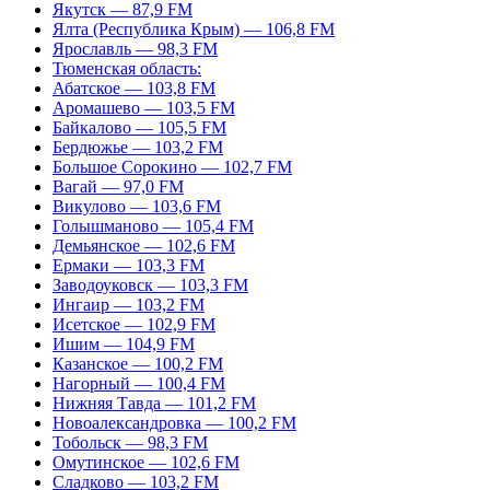
Якутск — 87,9 FM
Ялта (Республика Крым) — 106,8 FM
Ярославль — 98,3 FM
Тюменская область:
Абатское — 103,8 FM
Аромашево — 103,5 FM
Байкалово — 105,5 FM
Бердюжье — 103,2 FM
Большое Сорокино — 102,7 FM
Вагай — 97,0 FM
Викулово — 103,6 FM
Голышманово — 105,4 FM
Демьянское — 102,6 FM
Ермаки — 103,3 FM
Заводоуковск — 103,3 FM
Ингаир — 103,2 FM
Исетское — 102,9 FM
Ишим — 104,9 FM
Казанское — 100,2 FM
Нагорный — 100,4 FM
Нижняя Тавда — 101,2 FM
Новоалександровка — 100,2 FM
Тобольск — 98,3 FM
Омутинское — 102,6 FM
Сладково — 103,2 FM