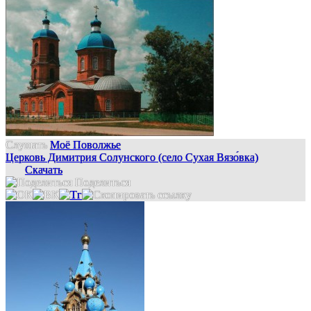
Слушать
Моё Поволжье
Церковь Димитрия Солунского (село Сухая Вязо́вка)
Скачать
Поделиться