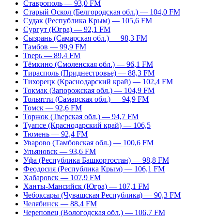
Ставрополь — 93,0 FM
Старый Оскол (Белгородская обл.) — 104,0 FM
Судак (Республика Крым) — 105,6 FM
Сургут (Югра) — 92,1 FM
Сызрань (Самарская обл.) — 98,3 FM
Тамбов — 99,9 FM
Тверь — 89,4 FM
Тёмкино (Смоленская обл.) — 96,1 FM
Тирасполь (Приднестровье) — 88,3 FM
Тихорецк (Краснодарский край) — 102,4 FM
Токмак (Запорожская обл.) — 104,9 FM
Тольятти (Самарская обл.) — 94,9 FM
Томск — 92,6 FM
Торжок (Тверская обл.) — 94,7 FM
Туапсе (Краснодарский край) — 106,5
Тюмень — 92,4 FM
Уварово (Тамбовская обл.) — 100,6 FM
Ульяновск — 93,6 FM
Уфа (Республика Башкортостан) — 98,8 FM
Феодосия (Республика Крым) — 106,1 FM
Хабаровск — 107,9 FM
Ханты-Мансийск (Югра) — 107,1 FM
Чебоксары (Чувашская Республика) — 90,3 FM
Челябинск — 88,4 FM
Череповец (Вологодская обл.) — 106,7 FM