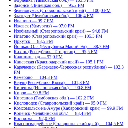
Жердевка (Тамбовская обл.) — 103,3 FM
Задонск (Липецкая обл.) — 95,2 FM
Зеленокумск (Ставропольский край) — 100,0 FM
Златоуст (Челябинская обл.) — 106,4 FM
Иваново — 99,7 FM
Ижевск (Удмуртия) — 97,0 FM
Изобильный (Ставропольский край) — 94,8 FM
Ипатово (Ставропольский край) — 105,3 FM
Иркутск — 88,5 FM
Йошкар-Ола (Республика Марий Эл) — 88,7 FM
Казань (Республика Татарстан) — 95,5 FM
Калининград — 97,0 FM
Каневская (Краснодарский край) — 105,1 FM
Карачаевск (Карачаево-Черкесская республика) — 102,3
FM
Кемерово — 104,3 FM
Керчь (Республика Крым) — 101,8 FM
Кинешма (Ивановская обл.) — 90,8 FM
Киров — 90,8 FM
Кирсанов (Тамбовская обл.) — 102,2 FM
Кисловодск (Ставропольский край) — 95,0 FM
Комсомольск-на-Амуре (Хабаровский край) — 99,9 FM
Копейск (Челябинская обл.) — 88,4 FM
Кострома — 92,0 FM
Красногвардейское (Ставропольский край) — 104,5 FM