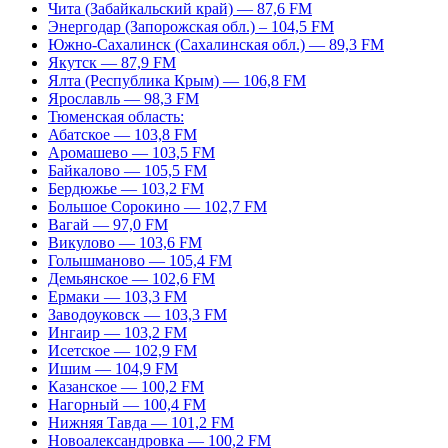
Чита (Забайкальский край) — 87,6 FM
Энергодар (Запорожская обл.) – 104,5 FM
Южно-Сахалинск (Сахалинская обл.) — 89,3 FM
Якутск — 87,9 FM
Ялта (Республика Крым) — 106,8 FM
Ярославль — 98,3 FM
Тюменская область:
Абатское — 103,8 FM
Аромашево — 103,5 FM
Байкалово — 105,5 FM
Бердюжье — 103,2 FM
Большое Сорокино — 102,7 FM
Вагай — 97,0 FM
Викулово — 103,6 FM
Голышманово — 105,4 FM
Демьянское — 102,6 FM
Ермаки — 103,3 FM
Заводоуковск — 103,3 FM
Ингаир — 103,2 FM
Исетское — 102,9 FM
Ишим — 104,9 FM
Казанское — 100,2 FM
Нагорный — 100,4 FM
Нижняя Тавда — 101,2 FM
Новоалександровка — 100,2 FM