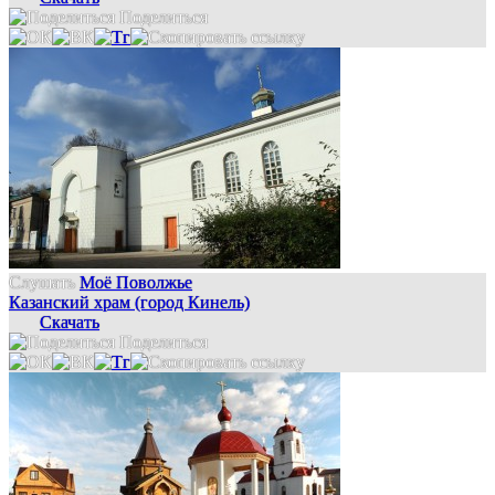
Поделиться
Слушать
Моё Поволжье
Казанский храм (город Кинель)
Скачать
Поделиться