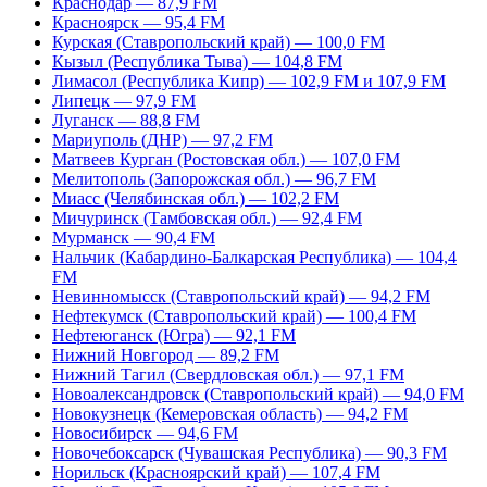
Краснодар — 87,9 FM
Красноярск — 95,4 FM
Курская (Ставропольский край) — 100,0 FM
Кызыл (Республика Тыва) — 104,8 FM
Лимасол (Республика Кипр) — 102,9 FM и 107,9 FM
Липецк — 97,9 FM
Луганск — 88,8 FM
Мариуполь (ДНР) — 97,2 FM
Матвеев Курган (Ростовская обл.) — 107,0 FM
Мелитополь (Запорожская обл.) — 96,7 FM
Миасс (Челябинская обл.) — 102,2 FM
Мичуринск (Тамбовская обл.) — 92,4 FM
Мурманск — 90,4 FM
Нальчик (Кабардино-Балкарская Республика) — 104,4
FM
Невинномысск (Ставропольский край) — 94,2 FM
Нефтекумск (Ставропольский край) — 100,4 FM
Нефтеюганск (Югра) — 92,1 FM
Нижний Новгород — 89,2 FM
Нижний Тагил (Свердловская обл.) — 97,1 FM
Новоалександровск (Ставропольский край) — 94,0 FM
Новокузнецк (Кемеровская область) — 94,2 FM
Новосибирск — 94,6 FM
Новочебоксарск (Чувашская Республика) — 90,3 FM
Норильск (Красноярский край) — 107,4 FM