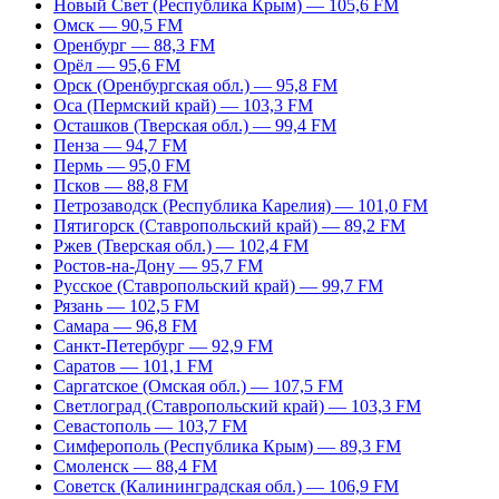
Новый Свет (Республика Крым) — 105,6 FM
Омск — 90,5 FM
Оренбург — 88,3 FM
Орёл — 95,6 FM
Орск (Оренбургская обл.) — 95,8 FM
Оса (Пермский край) — 103,3 FM
Осташков (Тверская обл.) — 99,4 FM
Пенза — 94,7 FM
Пермь — 95,0 FM
Псков — 88,8 FM
Петрозаводск (Республика Карелия) — 101,0 FM
Пятигорск (Ставропольский край) — 89,2 FM
Ржев (Тверская обл.) — 102,4 FM
Ростов-на-Дону — 95,7 FM
Русское (Ставропольский край) — 99,7 FM
Рязань — 102,5 FM
Самара — 96,8 FM
Санкт-Петербург — 92,9 FM
Саратов — 101,1 FM
Саргатское (Омская обл.) — 107,5 FM
Светлоград (Ставропольский край) — 103,3 FM
Севастополь — 103,7 FM
Симферополь (Республика Крым) — 89,3 FM
Смоленск — 88,4 FM
Советск (Калининградская обл.) — 106,9 FM