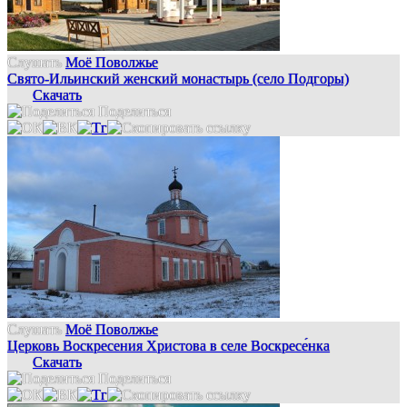
Слушать
Моё Поволжье
Свято-Ильинский женский монастырь (село Подгоры)
Скачать
Поделиться
Слушать
Моё Поволжье
Церковь Воскресения Христова в селе Воскресе́нка
Скачать
Поделиться