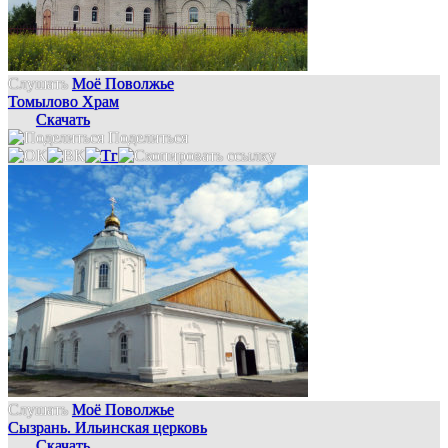
Слушать
Моё Поволжье
Томылово Храм
Скачать
Поделиться
Слушать
Моё Поволжье
Сызрань. Ильинская церковь
Скачать