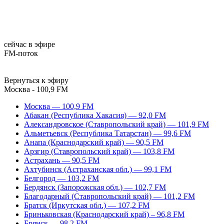
сейчас в эфире
FM-поток
Вернуться к эфиру
Москва - 100,9 FM
Москва — 100,9 FM
Абакан (Республика Хакасия) — 92,0 FM
Александровское (Ставропольский край) — 101,9 FM
Альметьевск (Республика Татарстан) — 99,6 FM
Анапа (Краснодарский край) — 90,5 FM
Арзгир (Ставропольский край) — 103,8 FM
Астрахань — 90,5 FM
Ахтубинск (Астраханская обл.) — 99,1 FM
Белгород — 103,2 FM
Бердянск (Запорожская обл.) — 102,7 FM
Благодарный (Ставропольский край) — 101,2 FM
Братск (Иркутская обл.) — 107,2 FM
Бриньковская (Краснодарский край) – 96,8 FM
Брянск — 98,2 FM