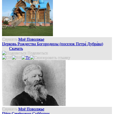
Слушать
Моё Поволжье
Церковь Рождества Богородицы (поселок Петра́ Дубра́ва)
Скачать
Поделиться
Слушать
Моё Поволжье
Пётр Семёнович Субботин