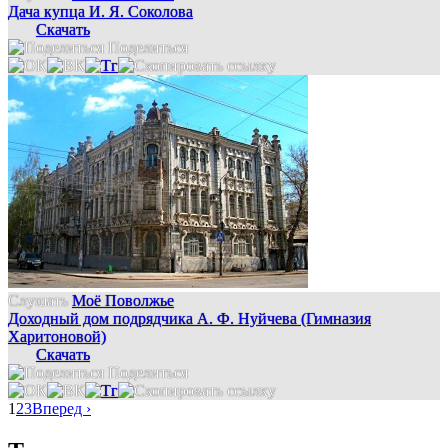
Дача купца И. Я. Соколова
Скачать
Поделиться
Слушать
Моё Поволжье
Доходный дом подрядчика А. Ф. Нуйчева (Гимназия
Харитоновой)
Скачать
Поделиться
1
2
3
Вперед ›