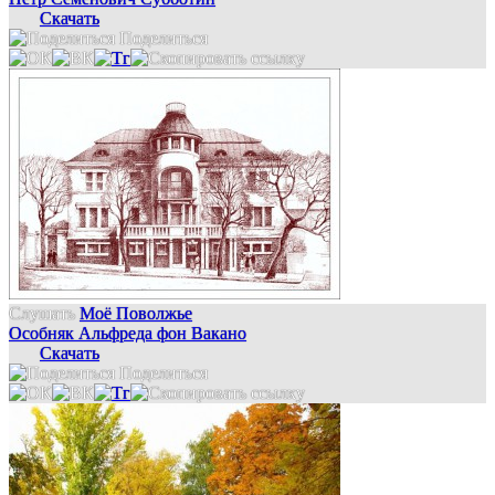
Скачать
Поделиться
Слушать
Моё Поволжье
Особняк Альфреда фон Вакано
Скачать
Поделиться