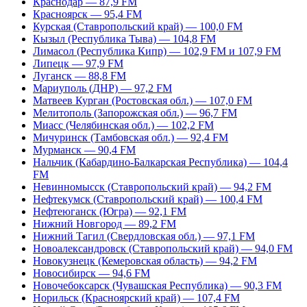
Краснодар — 87,9 FM
Красноярск — 95,4 FM
Курская (Ставропольский край) — 100,0 FM
Кызыл (Республика Тыва) — 104,8 FM
Лимасол (Республика Кипр) — 102,9 FM и 107,9 FM
Липецк — 97,9 FM
Луганск — 88,8 FM
Мариуполь (ДНР) — 97,2 FM
Матвеев Курган (Ростовская обл.) — 107,0 FM
Мелитополь (Запорожская обл.) — 96,7 FM
Миасс (Челябинская обл.) — 102,2 FM
Мичуринск (Тамбовская обл.) — 92,4 FM
Мурманск — 90,4 FM
Нальчик (Кабардино-Балкарская Республика) — 104,4
FM
Невинномысск (Ставропольский край) — 94,2 FM
Нефтекумск (Ставропольский край) — 100,4 FM
Нефтеюганск (Югра) — 92,1 FM
Нижний Новгород — 89,2 FM
Нижний Тагил (Свердловская обл.) — 97,1 FM
Новоалександровск (Ставропольский край) — 94,0 FM
Новокузнецк (Кемеровская область) — 94,2 FM
Новосибирск — 94,6 FM
Новочебоксарск (Чувашская Республика) — 90,3 FM
Норильск (Красноярский край) — 107,4 FM