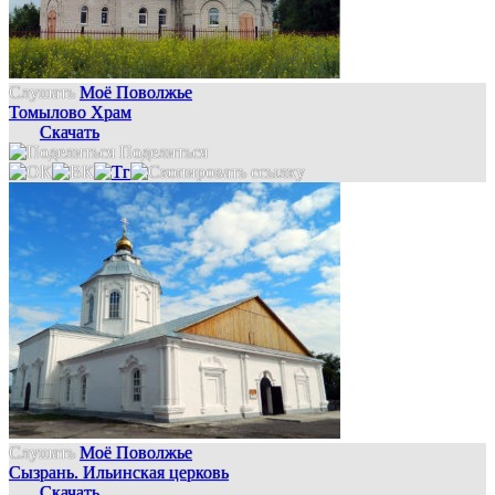
Слушать
Моё Поволжье
Томылово Храм
Скачать
Поделиться
Слушать
Моё Поволжье
Сызрань. Ильинская церковь
Скачать