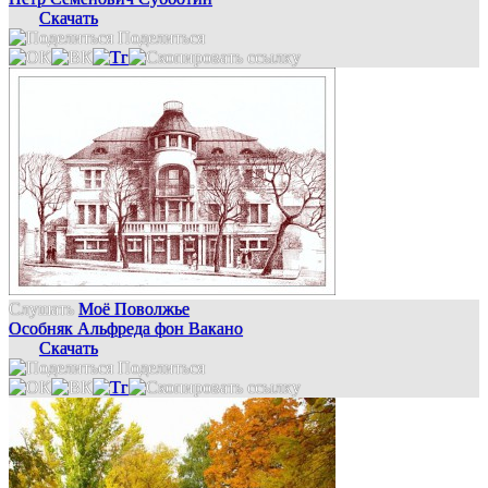
Скачать
Поделиться
Слушать
Моё Поволжье
Особняк Альфреда фон Вакано
Скачать
Поделиться