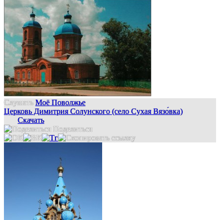
Слушать
Моё Поволжье
Церковь Димитрия Солунского (село Сухая Вязо́вка)
Скачать
Поделиться