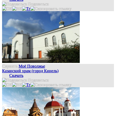
Поделиться
Слушать
Моё Поволжье
Казанский храм (город Кинель)
Скачать
Поделиться