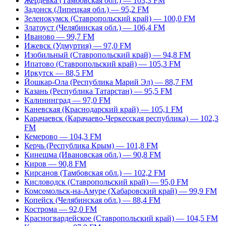
Жердевка (Тамбовская обл.) — 103,3 FM
Задонск (Липецкая обл.) — 95,2 FM
Зеленокумск (Ставропольский край) — 100,0 FM
Златоуст (Челябинская обл.) — 106,4 FM
Иваново — 99,7 FM
Ижевск (Удмуртия) — 97,0 FM
Изобильный (Ставропольский край) — 94,8 FM
Ипатово (Ставропольский край) — 105,3 FM
Иркутск — 88,5 FM
Йошкар-Ола (Республика Марий Эл) — 88,7 FM
Казань (Республика Татарстан) — 95,5 FM
Калининград — 97,0 FM
Каневская (Краснодарский край) — 105,1 FM
Карачаевск (Карачаево-Черкесская республика) — 102,3
FM
Кемерово — 104,3 FM
Керчь (Республика Крым) — 101,8 FM
Кинешма (Ивановская обл.) — 90,8 FM
Киров — 90,8 FM
Кирсанов (Тамбовская обл.) — 102,2 FM
Кисловодск (Ставропольский край) — 95,0 FM
Комсомольск-на-Амуре (Хабаровский край) — 99,9 FM
Копейск (Челябинская обл.) — 88,4 FM
Кострома — 92,0 FM
Красногвардейское (Ставропольский край) — 104,5 FM