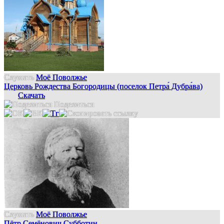
Слушать
Моё Поволжье
Церковь Рождества Богородицы (поселок Петра́ Дубра́ва)
Скачать
Поделиться
Слушать
Моё Поволжье
Пётр Семёнович Субботин