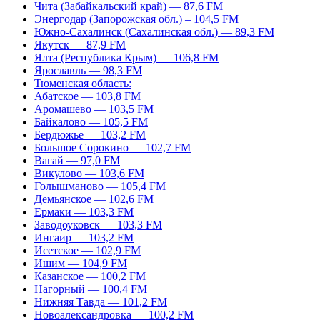
Чита (Забайкальский край) — 87,6 FM
Энергодар (Запорожская обл.) – 104,5 FM
Южно-Сахалинск (Сахалинская обл.) — 89,3 FM
Якутск — 87,9 FM
Ялта (Республика Крым) — 106,8 FM
Ярославль — 98,3 FM
Тюменская область:
Абатское — 103,8 FM
Аромашево — 103,5 FM
Байкалово — 105,5 FM
Бердюжье — 103,2 FM
Большое Сорокино — 102,7 FM
Вагай — 97,0 FM
Викулово — 103,6 FM
Голышманово — 105,4 FM
Демьянское — 102,6 FM
Ермаки — 103,3 FM
Заводоуковск — 103,3 FM
Ингаир — 103,2 FM
Исетское — 102,9 FM
Ишим — 104,9 FM
Казанское — 100,2 FM
Нагорный — 100,4 FM
Нижняя Тавда — 101,2 FM
Новоалександровка — 100,2 FM