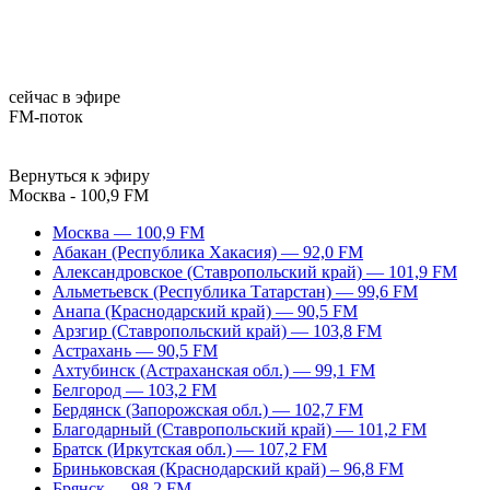
сейчас в эфире
FM-поток
Вернуться к эфиру
Москва - 100,9 FM
Москва — 100,9 FM
Абакан (Республика Хакасия) — 92,0 FM
Александровское (Ставропольский край) — 101,9 FM
Альметьевск (Республика Татарстан) — 99,6 FM
Анапа (Краснодарский край) — 90,5 FM
Арзгир (Ставропольский край) — 103,8 FM
Астрахань — 90,5 FM
Ахтубинск (Астраханская обл.) — 99,1 FM
Белгород — 103,2 FM
Бердянск (Запорожская обл.) — 102,7 FM
Благодарный (Ставропольский край) — 101,2 FM
Братск (Иркутская обл.) — 107,2 FM
Бриньковская (Краснодарский край) – 96,8 FM
Брянск — 98,2 FM