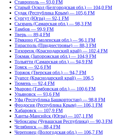
Ставрополь — 93,0 FM
Старый Оскол (Белгородская обл.) — 104,0 FM
Судак (Республика Крым) — 105,6 FM
Сургут (Югра) — 92,1 FM
Сызрань (Самарская обл.) — 98,3 FM
Тамбов — 99,9 FM
Тверь — 89,4 FM
Тёмкино (Смоленская обл.) — 96,1 FM
Тирасполь (Приднестровье) — 88,3 FM
Тихорецк (Краснодарский край) — 102,4 FM
Токмак (Запорожская обл.) — 104,9 FM
Тольятти (Самарская обл.) — 94,9 FM
Томск — 92,6 FM
Торжок (Тверская обл.) — 94,7 FM
Туапсе (Краснодарский край) — 106,5
Тюмень — 92,4 FM
Уварово (Тамбовская обл.) — 100,6 FM
Ульяновск — 93,6 FM
Уфа (Республика Башкортостан) — 98,8 FM
Феодосия (Республика Крым) — 106,1 FM
Хабаровск — 107,9 FM
Ханты-Мансийск (Югра) — 107,1 FM
Чебоксары (Чувашская Республика) — 90,3 FM
Челябинск — 88,4 FM
Череповец (Вологодская обл.) — 106,7 FM