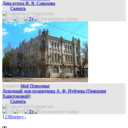
Дача купца И. Я. Соколова
Скачать
Поделиться
Слушать
Моё Поволжье
Доходный дом подрядчика А. Ф. Нуйчева (Гимназия
Харитоновой)
Скачать
Поделиться
1
2
3
Вперед ›