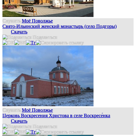
Слушать
Моё Поволжье
Свято-Ильинский женский монастырь (село Подгоры)
Скачать
Поделиться
Слушать
Моё Поволжье
Церковь Воскресения Христова в селе Воскресе́нка
Скачать
Поделиться