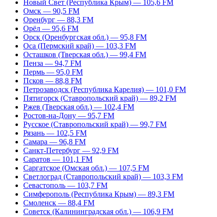
Новый Свет (Республика Крым) — 105,6 FM
Омск — 90,5 FM
Оренбург — 88,3 FM
Орёл — 95,6 FM
Орск (Оренбургская обл.) — 95,8 FM
Оса (Пермский край) — 103,3 FM
Осташков (Тверская обл.) — 99,4 FM
Пенза — 94,7 FM
Пермь — 95,0 FM
Псков — 88,8 FM
Петрозаводск (Республика Карелия) — 101,0 FM
Пятигорск (Ставропольский край) — 89,2 FM
Ржев (Тверская обл.) — 102,4 FM
Ростов-на-Дону — 95,7 FM
Русское (Ставропольский край) — 99,7 FM
Рязань — 102,5 FM
Самара — 96,8 FM
Санкт-Петербург — 92,9 FM
Саратов — 101,1 FM
Саргатское (Омская обл.) — 107,5 FM
Светлоград (Ставропольский край) — 103,3 FM
Севастополь — 103,7 FM
Симферополь (Республика Крым) — 89,3 FM
Смоленск — 88,4 FM
Советск (Калининградская обл.) — 106,9 FM