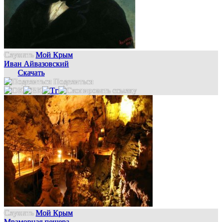
Слушать
Мой Крым
Иван Айвазовский
Скачать
Поделиться
Слушать
Мой Крым
Мраморная пещера