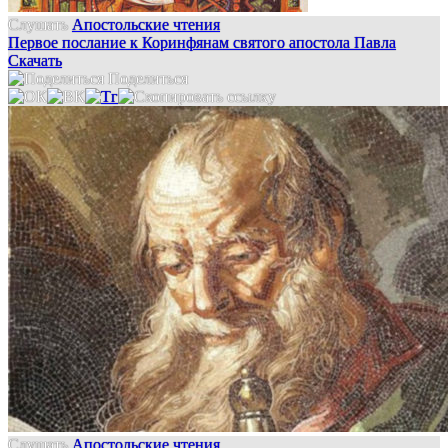
Слушать
Апостольские чтения
Первое послание к Коринфянам святого апостола Павла
Скачать
Поделиться
Слушать
Апостольские чтения