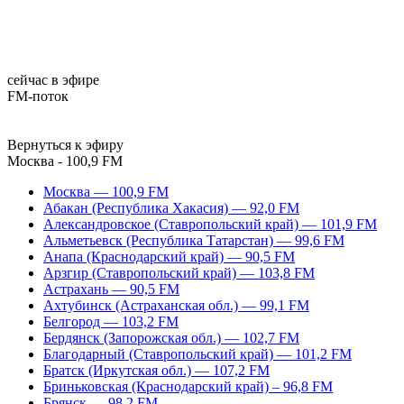
сейчас в эфире
FM-поток
Вернуться к эфиру
Москва - 100,9 FM
Москва — 100,9 FM
Абакан (Республика Хакасия) — 92,0 FM
Александровское (Ставропольский край) — 101,9 FM
Альметьевск (Республика Татарстан) — 99,6 FM
Анапа (Краснодарский край) — 90,5 FM
Арзгир (Ставропольский край) — 103,8 FM
Астрахань — 90,5 FM
Ахтубинск (Астраханская обл.) — 99,1 FM
Белгород — 103,2 FM
Бердянск (Запорожская обл.) — 102,7 FM
Благодарный (Ставропольский край) — 101,2 FM
Братск (Иркутская обл.) — 107,2 FM
Бриньковская (Краснодарский край) – 96,8 FM
Брянск — 98,2 FM