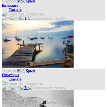
Слушать
Мой Крым
Балаклава
Скачать
Поделиться
Слушать
Мой Крым
Евпатория
Скачать
Поделиться