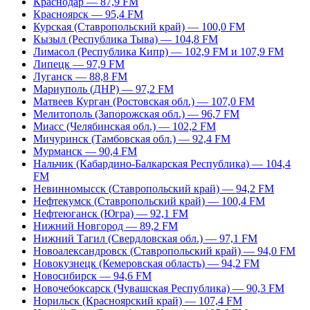
Краснодар — 87,9 FM
Красноярск — 95,4 FM
Курская (Ставропольский край) — 100,0 FM
Кызыл (Республика Тыва) — 104,8 FM
Лимасол (Республика Кипр) — 102,9 FM и 107,9 FM
Липецк — 97,9 FM
Луганск — 88,8 FM
Мариуполь (ДНР) — 97,2 FM
Матвеев Курган (Ростовская обл.) — 107,0 FM
Мелитополь (Запорожская обл.) — 96,7 FM
Миасс (Челябинская обл.) — 102,2 FM
Мичуринск (Тамбовская обл.) — 92,4 FM
Мурманск — 90,4 FM
Нальчик (Кабардино-Балкарская Республика) — 104,4
FM
Невинномысск (Ставропольский край) — 94,2 FM
Нефтекумск (Ставропольский край) — 100,4 FM
Нефтеюганск (Югра) — 92,1 FM
Нижний Новгород — 89,2 FM
Нижний Тагил (Свердловская обл.) — 97,1 FM
Новоалександровск (Ставропольский край) — 94,0 FM
Новокузнецк (Кемеровская область) — 94,2 FM
Новосибирск — 94,6 FM
Новочебоксарск (Чувашская Республика) — 90,3 FM
Норильск (Красноярский край) — 107,4 FM