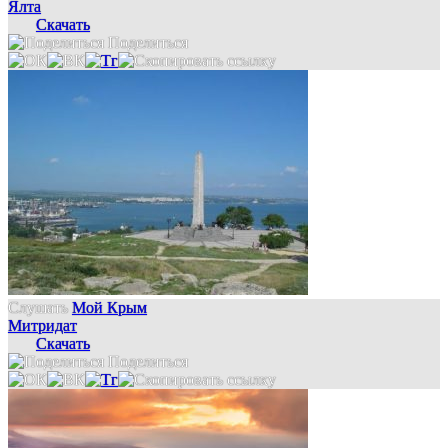
Ялта
Скачать
Поделиться
Слушать
Мой Крым
Митридат
Скачать
Поделиться