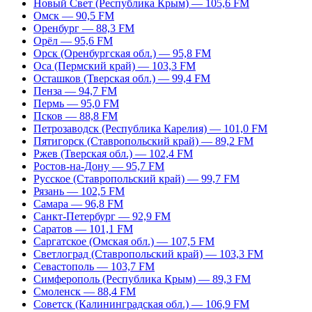
Новый Свет (Республика Крым) — 105,6 FM
Омск — 90,5 FM
Оренбург — 88,3 FM
Орёл — 95,6 FM
Орск (Оренбургская обл.) — 95,8 FM
Оса (Пермский край) — 103,3 FM
Осташков (Тверская обл.) — 99,4 FM
Пенза — 94,7 FM
Пермь — 95,0 FM
Псков — 88,8 FM
Петрозаводск (Республика Карелия) — 101,0 FM
Пятигорск (Ставропольский край) — 89,2 FM
Ржев (Тверская обл.) — 102,4 FM
Ростов-на-Дону — 95,7 FM
Русское (Ставропольский край) — 99,7 FM
Рязань — 102,5 FM
Самара — 96,8 FM
Санкт-Петербург — 92,9 FM
Саратов — 101,1 FM
Саргатское (Омская обл.) — 107,5 FM
Светлоград (Ставропольский край) — 103,3 FM
Севастополь — 103,7 FM
Симферополь (Республика Крым) — 89,3 FM
Смоленск — 88,4 FM
Советск (Калининградская обл.) — 106,9 FM