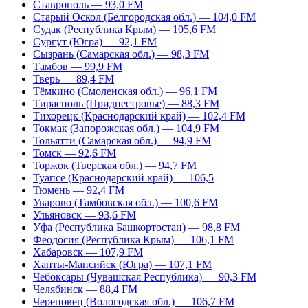
Ставрополь — 93,0 FM
Старый Оскол (Белгородская обл.) — 104,0 FM
Судак (Республика Крым) — 105,6 FM
Сургут (Югра) — 92,1 FM
Сызрань (Самарская обл.) — 98,3 FM
Тамбов — 99,9 FM
Тверь — 89,4 FM
Тёмкино (Смоленская обл.) — 96,1 FM
Тирасполь (Приднестровье) — 88,3 FM
Тихорецк (Краснодарский край) — 102,4 FM
Токмак (Запорожская обл.) — 104,9 FM
Тольятти (Самарская обл.) — 94,9 FM
Томск — 92,6 FM
Торжок (Тверская обл.) — 94,7 FM
Туапсе (Краснодарский край) — 106,5
Тюмень — 92,4 FM
Уварово (Тамбовская обл.) — 100,6 FM
Ульяновск — 93,6 FM
Уфа (Республика Башкортостан) — 98,8 FM
Феодосия (Республика Крым) — 106,1 FM
Хабаровск — 107,9 FM
Ханты-Мансийск (Югра) — 107,1 FM
Чебоксары (Чувашская Республика) — 90,3 FM
Челябинск — 88,4 FM
Череповец (Вологодская обл.) — 106,7 FM