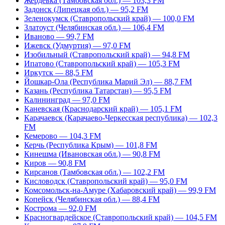
Жердевка (Тамбовская обл.) — 103,3 FM
Задонск (Липецкая обл.) — 95,2 FM
Зеленокумск (Ставропольский край) — 100,0 FM
Златоуст (Челябинская обл.) — 106,4 FM
Иваново — 99,7 FM
Ижевск (Удмуртия) — 97,0 FM
Изобильный (Ставропольский край) — 94,8 FM
Ипатово (Ставропольский край) — 105,3 FM
Иркутск — 88,5 FM
Йошкар-Ола (Республика Марий Эл) — 88,7 FM
Казань (Республика Татарстан) — 95,5 FM
Калининград — 97,0 FM
Каневская (Краснодарский край) — 105,1 FM
Карачаевск (Карачаево-Черкесская республика) — 102,3
FM
Кемерово — 104,3 FM
Керчь (Республика Крым) — 101,8 FM
Кинешма (Ивановская обл.) — 90,8 FM
Киров — 90,8 FM
Кирсанов (Тамбовская обл.) — 102,2 FM
Кисловодск (Ставропольский край) — 95,0 FM
Комсомольск-на-Амуре (Хабаровский край) — 99,9 FM
Копейск (Челябинская обл.) — 88,4 FM
Кострома — 92,0 FM
Красногвардейское (Ставропольский край) — 104,5 FM