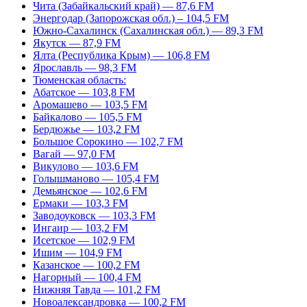
Чита (Забайкальский край) — 87,6 FM
Энергодар (Запорожская обл.) – 104,5 FM
Южно-Сахалинск (Сахалинская обл.) — 89,3 FM
Якутск — 87,9 FM
Ялта (Республика Крым) — 106,8 FM
Ярославль — 98,3 FM
Тюменская область:
Абатское — 103,8 FM
Аромашево — 103,5 FM
Байкалово — 105,5 FM
Бердюжье — 103,2 FM
Большое Сорокино — 102,7 FM
Вагай — 97,0 FM
Викулово — 103,6 FM
Голышманово — 105,4 FM
Демьянское — 102,6 FM
Ермаки — 103,3 FM
Заводоуковск — 103,3 FM
Ингаир — 103,2 FM
Исетское — 102,9 FM
Ишим — 104,9 FM
Казанское — 100,2 FM
Нагорный — 100,4 FM
Нижняя Тавда — 101,2 FM
Новоалександровка — 100,2 FM