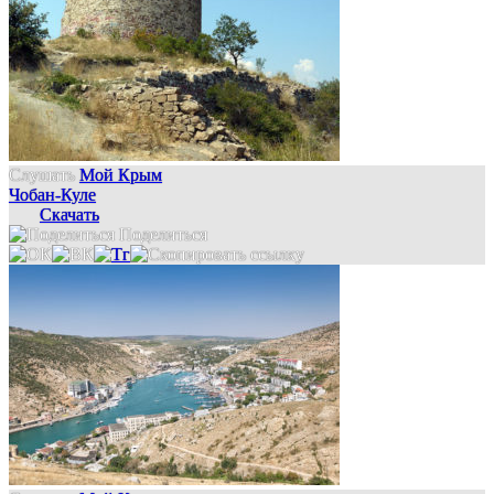
Слушать
Мой Крым
Чобан-Куле
Скачать
Поделиться