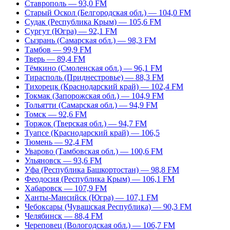
Ставрополь — 93,0 FM
Старый Оскол (Белгородская обл.) — 104,0 FM
Судак (Республика Крым) — 105,6 FM
Сургут (Югра) — 92,1 FM
Сызрань (Самарская обл.) — 98,3 FM
Тамбов — 99,9 FM
Тверь — 89,4 FM
Тёмкино (Смоленская обл.) — 96,1 FM
Тирасполь (Приднестровье) — 88,3 FM
Тихорецк (Краснодарский край) — 102,4 FM
Токмак (Запорожская обл.) — 104,9 FM
Тольятти (Самарская обл.) — 94,9 FM
Томск — 92,6 FM
Торжок (Тверская обл.) — 94,7 FM
Туапсе (Краснодарский край) — 106,5
Тюмень — 92,4 FM
Уварово (Тамбовская обл.) — 100,6 FM
Ульяновск — 93,6 FM
Уфа (Республика Башкортостан) — 98,8 FM
Феодосия (Республика Крым) — 106,1 FM
Хабаровск — 107,9 FM
Ханты-Мансийск (Югра) — 107,1 FM
Чебоксары (Чувашская Республика) — 90,3 FM
Челябинск — 88,4 FM
Череповец (Вологодская обл.) — 106,7 FM