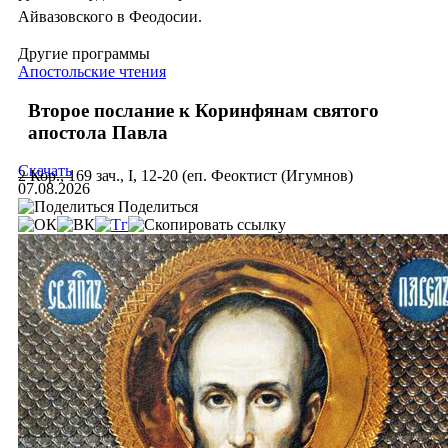
Айвазовского в Феодосии.
Другие программы
Апостольские чтения
Второе послание к Коринфянам святого
апостола Павла
Скачать
2 Кор., 169 зач., I, 12-20 (еп. Феоктист (Игумнов)
07.08.2026
Поделиться