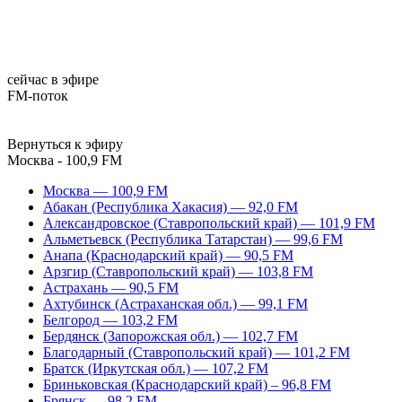
сейчас в эфире
FM-поток
Вернуться к эфиру
Москва - 100,9 FM
Москва — 100,9 FM
Абакан (Республика Хакасия) — 92,0 FM
Александровское (Ставропольский край) — 101,9 FM
Альметьевск (Республика Татарстан) — 99,6 FM
Анапа (Краснодарский край) — 90,5 FM
Арзгир (Ставропольский край) — 103,8 FM
Астрахань — 90,5 FM
Ахтубинск (Астраханская обл.) — 99,1 FM
Белгород — 103,2 FM
Бердянск (Запорожская обл.) — 102,7 FM
Благодарный (Ставропольский край) — 101,2 FM
Братск (Иркутская обл.) — 107,2 FM
Бриньковская (Краснодарский край) – 96,8 FM
Брянск — 98,2 FM