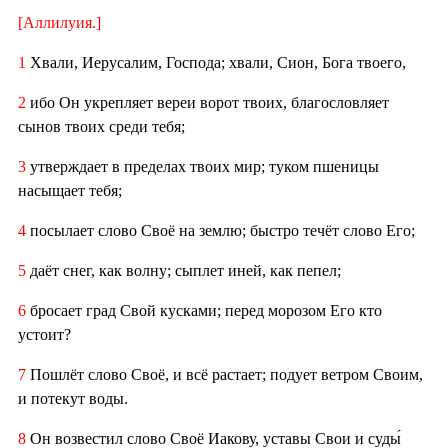
[Аллилуия.]
1
Хвали, Иерусалим, Господа; хвали, Сион, Бога твоего,
2
ибо Он укрепляет вереи ворот твоих, благословляет
сынов твоих среди тебя;
3
утверждает в пределах твоих мир; туком пшеницы
насыщает тебя;
4
посылает слово Своё на землю; быстро течёт слово Его;
5
даёт снег, как волну; сыплет иней, как пепел;
6
бросает град Свой кусками; перед морозом Его кто
устоит?
7
Пошлёт слово Своё, и всё растает; подует ветром Своим,
и потекут воды.
8
Он возвестил слово Своё Иакову, уставы Свои и суды́