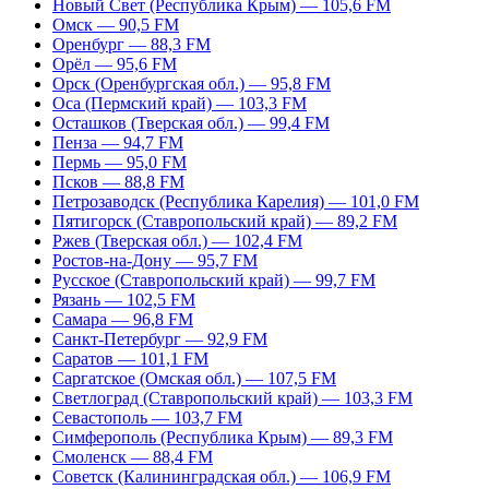
Новый Свет (Республика Крым) — 105,6 FM
Омск — 90,5 FM
Оренбург — 88,3 FM
Орёл — 95,6 FM
Орск (Оренбургская обл.) — 95,8 FM
Оса (Пермский край) — 103,3 FM
Осташков (Тверская обл.) — 99,4 FM
Пенза — 94,7 FM
Пермь — 95,0 FM
Псков — 88,8 FM
Петрозаводск (Республика Карелия) — 101,0 FM
Пятигорск (Ставропольский край) — 89,2 FM
Ржев (Тверская обл.) — 102,4 FM
Ростов-на-Дону — 95,7 FM
Русское (Ставропольский край) — 99,7 FM
Рязань — 102,5 FM
Самара — 96,8 FM
Санкт-Петербург — 92,9 FM
Саратов — 101,1 FM
Саргатское (Омская обл.) — 107,5 FM
Светлоград (Ставропольский край) — 103,3 FM
Севастополь — 103,7 FM
Симферополь (Республика Крым) — 89,3 FM
Смоленск — 88,4 FM
Советск (Калининградская обл.) — 106,9 FM