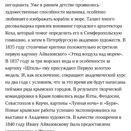
негоцианта. Уже в раннем детстве проявились
художественные способности мальчика, особенно
любившего изображать корабли и море. Талант юного
рисовальщика привлек внимание городского архитектора
Коха, который помог определить его в Симферопольскую
гимназию, а затем в Петербургскую академию художеств. В
1835 году столичные критики положительно встретили
первую картину Айвазовского «Этюд воздуха над морем».
В 1837 году за три морских вида и в особенности за
картину «Штиль» ему присуждают Первую золотую
медаль. И, как исключение, сокращают академический курс
на два года с условием, что за это время им будут написаны
пейзажи ряда крымских городов. В результате творческой
командировки в Крым появились виды Ялты, Феодосии,
Севастополя и Керчи, картины «Лунная ночь» и «Буря».
Новые крымские работы успешно экспонировались на
выставке в Академии художеств. В качестве поощрения в
1840 году Ивану Айвазовскому была предоставлена