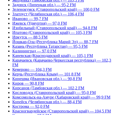
Жердевка (Тамбовская обл.) — 103,3 FM
Задонск (Липецкая обл.) — 95,2 FM
Зеленокумск (Ставропольский край) — 100,0 FM
Златоуст (Челябинская обл.) — 106,4 FM
Иваново — 99,7 FM
Ижевск (Удмуртия) — 97,0 FM
Изобильный (Ставропольский край) — 94,8 FM
Ипатово (Ставропольский край) — 105,3 FM
Иркутск — 88,5 FM
Йошкар-Ола (Республика Марий Эл) — 88,7 FM
Казань (Республика Татарстан) — 95,5 FM
Калининград — 97,0 FM
Каневская (Краснодарский край) — 105,1 FM
Карачаевск (Карачаево-Черкесская республика) — 102,3
FM
Кемерово — 104,3 FM
Керчь (Республика Крым) — 101,8 FM
Кинешма (Ивановская обл.) — 90,8 FM
Киров — 90,8 FM
Кирсанов (Тамбовская обл.) — 102,2 FM
Кисловодск (Ставропольский край) — 95,0 FM
Комсомольск-на-Амуре (Хабаровский край) — 99,9 FM
Копейск (Челябинская обл.) — 88,4 FM
Кострома — 92,0 FM
Красногвардейское (Ставропольский край) — 104,5 FM