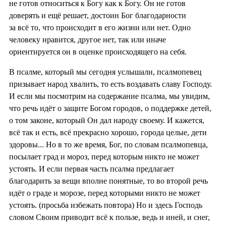
не готов относиться к Богу как к Богу. Он не готов
доверять и ещё решает, достоин Бог благодарности
за всё то, что происходит в его жизни или нет. Одно
человеку нравится, другое нет, так или иначе
ориентируется он в оценке происходящего на себя.
В псалме, который мы сегодня услышали, псалмопевец
призывает народ хвалить, то есть воздавать славу Господу.
И если мы посмотрим на содержание псалма, мы увидим,
что речь идёт о защите Богом городов, о поддержке детей,
о том законе, который Он дал народу своему. И кажется,
всё так и есть, всё прекрасно хорошо, города целые, дети
здоровы... Но в то же время, Бог, по словам псалмопевца,
посылает град и мороз, перед которым никто не может
устоять. И если первая часть псалма предлагает
благодарить за вещи вполне понятные, то во второй речь
идёт о граде и морозе, перед которыми никто не может
устоять. (просьба избежать повтора) Но и здесь Господь
словом Своим приводит всё к пользе, ведь и иней, и снег,