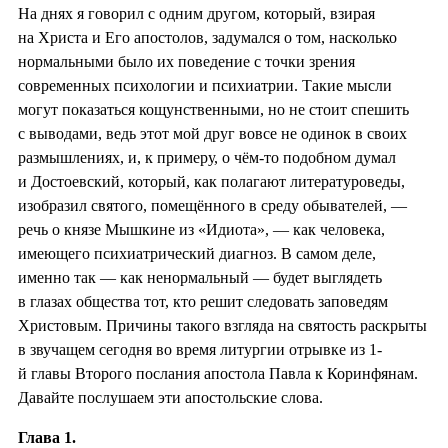
На днях я говорил с одним другом, который, взирая
на Христа и Его апостолов, задумался о том, насколько
нормальными было их поведение с точки зрения
современных психологии и психиатрии. Такие мысли
могут показаться кощунственными, но не стоит спешить
с выводами, ведь этот мой друг вовсе не одинок в своих
размышлениях, и, к примеру, о чём-то подобном думал
и Достоевский, который, как полагают литературоведы,
изобразил святого, помещённого в среду обывателей, —
речь о князе Мышкине из «Идиота», — как человека,
имеющего психиатрический диагноз. В самом деле,
именно так — как ненормальный — будет выглядеть
в глазах общества тот, кто решит следовать заповедям
Христовым. Причины такого взгляда на святость раскрыты
в звучащем сегодня во время литургии отрывке из 1-
й главы Второго послания апостола Павла к Коринфянам.
Давайте послушаем эти апостольские слова.
Глава 1.