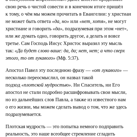
свою речь о чистой совести и в конечном итоге пришёл
к тому, о чём мы можем прочитать в Евангелии: у христиан
не может быть ответа
«да, но»
или
«нет, хотя»
, не могут
христиане и говорить
«да»
, подразумевая при этом «нет»,
или же думать одно, говорить другое, а делать и вовсе
третье. Сам Господь Иисус Христос выразил эту мысль
так:
«Да будет слово ваше: да, да; нет, нет; а что сверх
этого, то от лукавого»
(Мф. 5:37).
Апостол Павел эту последнюю фразу —
«от лукавого»
—
несколько переосмыслил, он назвал такой
подход
«плотской мудростью»
. Ни Спаситель, ни Его
апостол не стали подробно расшифровывать свои мысли,
но из дальнейших слов Павла, а также из известного нам
о его жизни, мы можем сделать вывод о том, что же здесь
подразумевается.
Плотская мудрость — это попытка немного подправить
реальность, это наше всеобщее стремление сгладить