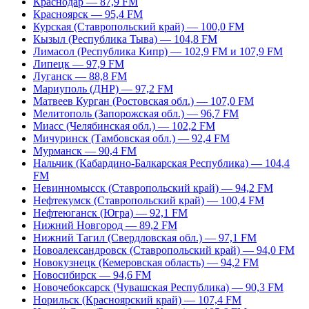
Краснодар — 87,9 FM
Красноярск — 95,4 FM
Курская (Ставропольский край) — 100,0 FM
Кызыл (Республика Тыва) — 104,8 FM
Лимасол (Республика Кипр) — 102,9 FM и 107,9 FM
Липецк — 97,9 FM
Луганск — 88,8 FM
Мариуполь (ДНР) — 97,2 FM
Матвеев Курган (Ростовская обл.) — 107,0 FM
Мелитополь (Запорожская обл.) — 96,7 FM
Миасс (Челябинская обл.) — 102,2 FM
Мичуринск (Тамбовская обл.) — 92,4 FM
Мурманск — 90,4 FM
Нальчик (Кабардино-Балкарская Республика) — 104,4
FM
Невинномысск (Ставропольский край) — 94,2 FM
Нефтекумск (Ставропольский край) — 100,4 FM
Нефтеюганск (Югра) — 92,1 FM
Нижний Новгород — 89,2 FM
Нижний Тагил (Свердловская обл.) — 97,1 FM
Новоалександровск (Ставропольский край) — 94,0 FM
Новокузнецк (Кемеровская область) — 94,2 FM
Новосибирск — 94,6 FM
Новочебоксарск (Чувашская Республика) — 90,3 FM
Норильск (Красноярский край) — 107,4 FM