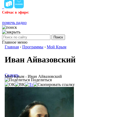
Сейчас в эфире:
помочь радио
Поиск
Главное меню
Главная
›
Программы
›
Мой Крым
Иван Айвазовский
Скачать
Мой Крым - Иван Айвазовский
Поделиться