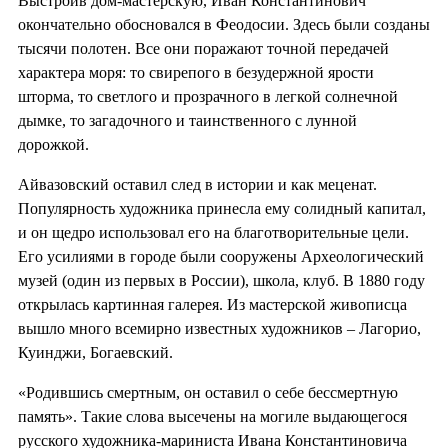
Выстроив дом-мастерскую, Иван Константинович
окончательно обосновался в Феодосии. Здесь были созданы
тысячи полотен. Все они поражают точной передачей
характера моря: то свирепого в безудержной ярости
шторма, то светлого и прозрачного в легкой солнечной
дымке, то загадочного и таинственного с лунной
дорожкой.
Айвазовский оставил след в истории и как меценат.
Популярность художника принесла ему солидный капитал,
и он щедро использовал его на благотворительные цели.
Его усилиями в городе были сооружены Археологический
музей (один из первых в России), школа, клуб. В 1880 году
открылась картинная галерея. Из мастерской живописца
вышло много всемирно известных художников – Лагорио,
Куинджи, Богаевский.
«Родившись смертным, он оставил о себе бессмертную
память». Такие слова высечены на могиле выдающегося
русского художника-мариниста Ивана Константиновича