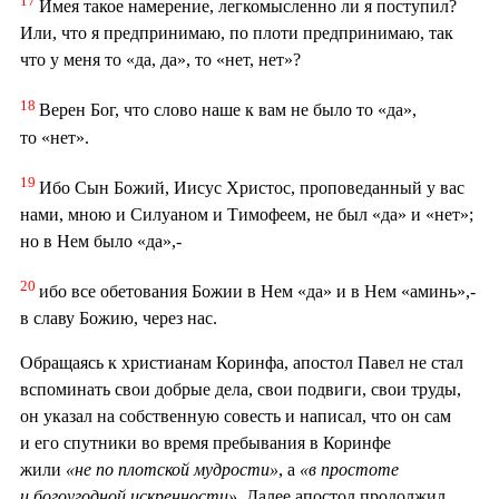
17
Имея такое намерение, легкомысленно ли я поступил?
Или, что я предпринимаю, по плоти предпринимаю, так
что у меня то «да, да», то «нет, нет»?
18
Верен Бог, что слово наше к вам не было то «да»,
то «нет».
19
Ибо Сын Божий, Иисус Христос, проповеданный у вас
нами, мною и Силуаном и Тимофеем, не был «да» и «нет»;
но в Нем было «да»,-
20
ибо все обетования Божии в Нем «да» и в Нем «аминь»,-
в славу Божию, через нас.
Обращаясь к христианам Коринфа, апостол Павел не стал
вспоминать свои добрые дела, свои подвиги, свои труды,
он указал на собственную совесть и написал, что он сам
и его спутники во время пребывания в Коринфе
жили
«не по плотской мудрости»
, а
«в простоте
и богоугодной искренности»
. Далее апостол продолжил