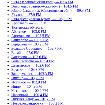
Чита (Забайкальский край) — 87,6 FM
Энергодар (Запорожская обл.) – 104,5 FM
Южно-Сахалинск (Сахалинская обл.) — 89,3 FM
Якутск — 87,9 FM
Ялта (Республика Крым) — 106,8 FM
Ярославль — 98,3 FM
Тюменская область:
Абатское — 103,8 FM
Аромашево — 103,5 FM
Байкалово — 105,5 FM
Бердюжье — 103,2 FM
Большое Сорокино — 102,7 FM
Вагай — 97,0 FM
Викулово — 103,6 FM
Голышманово — 105,4 FM
Демьянское — 102,6 FM
Ермаки — 103,3 FM
Заводоуковск — 103,3 FM
Ингаир — 103,2 FM
Исетское — 102,9 FM
Ишим — 104,9 FM
Казанское — 100,2 FM
Нагорный — 100,4 FM
Нижняя Тавда — 101,2 FM
Новоалександровка — 100,2 FM