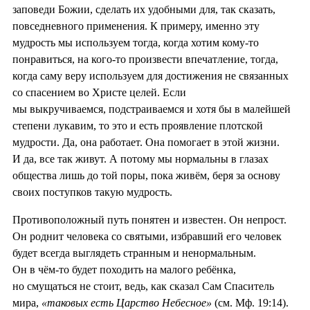
заповеди Божии, сделать их удобными для, так сказать,
повседневного применения. К примеру, именно эту
мудрость мы используем тогда, когда хотим кому-то
понравиться, на кого-то произвести впечатление, тогда,
когда саму веру используем для достижения не связанных
со спасением во Христе целей. Если
мы выкручиваемся, подстраиваемся и хотя бы в малейшей
степени лукавим, то это и есть проявление плотской
мудрости. Да, она работает. Она помогает в этой жизни.
И да, все так живут. А потому мы нормальны в глазах
общества лишь до той поры, пока живём, беря за основу
своих поступков такую мудрость.
Противоположный путь понятен и известен. Он непрост.
Он роднит человека со святыми, избравший его человек
будет всегда выглядеть странным и ненормальным.
Он в чём-то будет походить на малого ребёнка,
но смущаться не стоит, ведь, как сказал Сам Спаситель
мира,
«таковых есть Царство Небесное»
(см. Мф. 19:14).