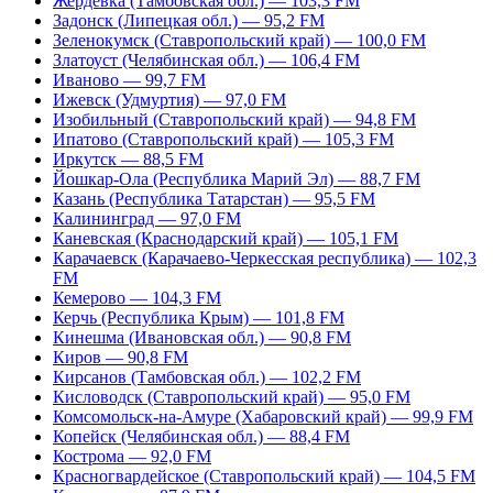
Жердевка (Тамбовская обл.) — 103,3 FM
Задонск (Липецкая обл.) — 95,2 FM
Зеленокумск (Ставропольский край) — 100,0 FM
Златоуст (Челябинская обл.) — 106,4 FM
Иваново — 99,7 FM
Ижевск (Удмуртия) — 97,0 FM
Изобильный (Ставропольский край) — 94,8 FM
Ипатово (Ставропольский край) — 105,3 FM
Иркутск — 88,5 FM
Йошкар-Ола (Республика Марий Эл) — 88,7 FM
Казань (Республика Татарстан) — 95,5 FM
Калининград — 97,0 FM
Каневская (Краснодарский край) — 105,1 FM
Карачаевск (Карачаево-Черкесская республика) — 102,3
FM
Кемерово — 104,3 FM
Керчь (Республика Крым) — 101,8 FM
Кинешма (Ивановская обл.) — 90,8 FM
Киров — 90,8 FM
Кирсанов (Тамбовская обл.) — 102,2 FM
Кисловодск (Ставропольский край) — 95,0 FM
Комсомольск-на-Амуре (Хабаровский край) — 99,9 FM
Копейск (Челябинская обл.) — 88,4 FM
Кострома — 92,0 FM
Красногвардейское (Ставропольский край) — 104,5 FM