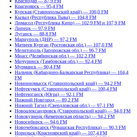
Краснодар — 87,9 FM
Красноярск — 95,4 FM
Курская (Ставропольский край) — 100,0 FM
Кызыл (Республика Тыва) — 104,8 FM
Лимасол (Республика Кипр) — 102,9 FM и 107,9 FM
Липецк — 97,9 FM
Луганск — 88,8 FM
Мариуполь (ДНР) — 97,2 FM
Матвеев Курган (Ростовская обл.) — 107,0 FM
Мелитополь (Запорожская обл.) — 96,7 FM
Миасс (Челябинская обл.) — 102,2 FM
Мичуринск (Тамбовская обл.) — 92,4 FM
Мурманск — 90,4 FM
Нальчик (Кабардино-Балкарская Республика) — 104,4
FM
Невинномысск (Ставропольский край) — 94,2 FM
Нефтекумск (Ставропольский край) — 100,4 FM
Нефтеюганск (Югра) — 92,1 FM
Нижний Новгород — 89,2 FM
Нижний Тагил (Свердловская обл.) — 97,1 FM
Новоалександровск (Ставропольский край) — 94,0 FM
Новокузнецк (Кемеровская область) — 94,2 FM
Новосибирск — 94,6 FM
Новочебоксарск (Чувашская Республика) — 90,3 FM
Норильск (Красноярский край) — 107,4 FM