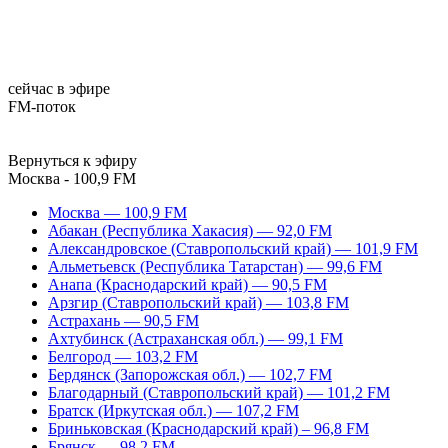
сейчас в эфире
FM-поток
Вернуться к эфиру
Москва - 100,9 FM
Москва — 100,9 FM
Абакан (Республика Хакасия) — 92,0 FM
Александровское (Ставропольский край) — 101,9 FM
Альметьевск (Республика Татарстан) — 99,6 FM
Анапа (Краснодарский край) — 90,5 FM
Арзгир (Ставропольский край) — 103,8 FM
Астрахань — 90,5 FM
Ахтубинск (Астраханская обл.) — 99,1 FM
Белгород — 103,2 FM
Бердянск (Запорожская обл.) — 102,7 FM
Благодарный (Ставропольский край) — 101,2 FM
Братск (Иркутская обл.) — 107,2 FM
Бриньковская (Краснодарский край) – 96,8 FM
Брянск — 98,2 FM