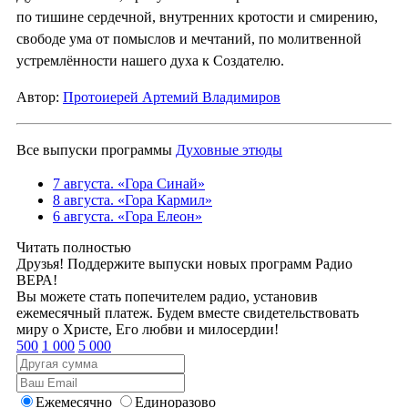
по тишине сердечной, внутренних кротости и смирению,
свободе ума от помыслов и мечтаний, по молитвенной
устремлённости нашего духа к Создателю.
Автор:
Протоиерей Артемий Владимиров
Все выпуски программы
Духовные этюды
7 августа. «Гора Синай»
8 августа. «Гора Кармил»
6 августа. «Гора Елеон»
Читать полностью
Друзья! Поддержите выпуски новых программ Радио
ВЕРА!
Вы можете стать попечителем радио, установив
ежемесячный платеж. Будем вместе свидетельствовать
миру о Христе, Его любви и милосердии!
500
1 000
5 000
Ежемесячно
Единоразово