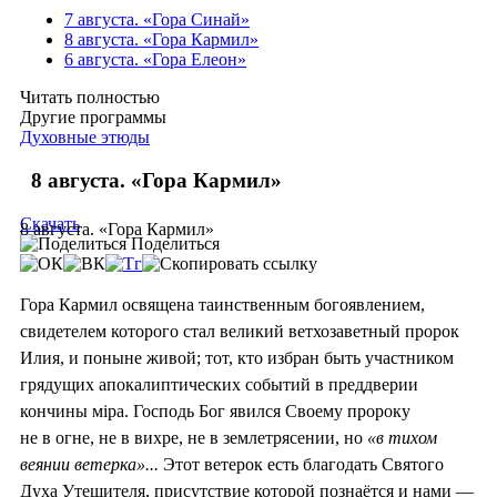
7 августа. «Гора Синай»
8 августа. «Гора Кармил»
6 августа. «Гора Елеон»
Читать полностью
Другие программы
Духовные этюды
8 августа. «Гора Кармил»
Скачать
8 августа. «Гора Кармил»
Поделиться
Гора Кармил освящена таинственным богоявлением,
свидетелем которого стал великий ветхозаветный пророк
Илия, и поныне живой; тот, кто избран быть участником
грядущих апокалиптических событий в преддверии
кончины мiра. Господь Бог явился Своему пророку
не в огне, не в вихре, не в землетрясении, но
«в тихом
веянии ветерка»...
Этот ветерок есть благодать Святого
Духа Утешителя, присутствие которой познаётся и нами —