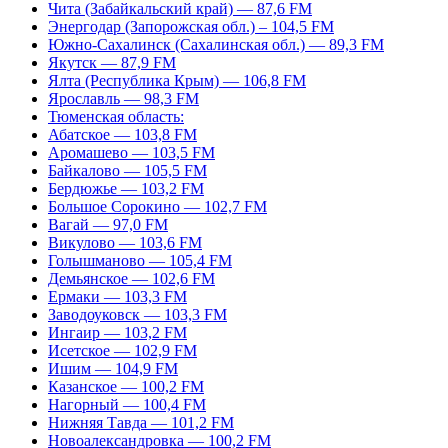
Чита (Забайкальский край) — 87,6 FM
Энергодар (Запорожская обл.) – 104,5 FM
Южно-Сахалинск (Сахалинская обл.) — 89,3 FM
Якутск — 87,9 FM
Ялта (Республика Крым) — 106,8 FM
Ярославль — 98,3 FM
Тюменская область:
Абатское — 103,8 FM
Аромашево — 103,5 FM
Байкалово — 105,5 FM
Бердюжье — 103,2 FM
Большое Сорокино — 102,7 FM
Вагай — 97,0 FM
Викулово — 103,6 FM
Голышманово — 105,4 FM
Демьянское — 102,6 FM
Ермаки — 103,3 FM
Заводоуковск — 103,3 FM
Ингаир — 103,2 FM
Исетское — 102,9 FM
Ишим — 104,9 FM
Казанское — 100,2 FM
Нагорный — 100,4 FM
Нижняя Тавда — 101,2 FM
Новоалександровка — 100,2 FM