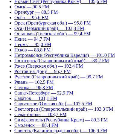
Новый Свет (Республика Крым) — 105,6 FM
Омск — 90,5 FM
Оренбург — 88,3 FM
Орёл — 95,6 FM
Орск (Оренбургская обл.) — 95,8 FM
Оса (Пермский край) — 103,3 FM
Осташков (Тверская обл.) — 99,4 FM
Пенза — 94,7 FM
Пермь — 95,0 FM
Псков — 88,8 FM
Петрозаводск (Республика Карелия) — 101,0 FM
Пятигорск (Ставропольский край) — 89,2 FM
Ржев (Тверская обл.) — 102,4 FM
Ростов-на-Дону — 95,7 FM
Русское (Ставропольский край) — 99,7 FM
Рязань — 102,5 FM
Самара — 96,8 FM
Санкт-Петербург — 92,9 FM
Саратов — 101,1 FM
Саргатское (Омская обл.) — 107,5 FM
Светлоград (Ставропольский край) — 103,3 FM
Севастополь — 103,7 FM
Симферополь (Республика Крым) — 89,3 FM
Смоленск — 88,4 FM
Советск (Калининградская обл.) — 106,9 FM