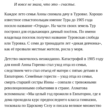
И вовсе не знала, что это - счастье.
Каждое лето семья Анны снимала дачу в Туровке. Хорошо
известное севастопольцам имение Тура до 1905 года
носило название «Отрада». На части своих земель Тур
построил для отдыхающих дачный посёлок. По имени
владельца поселок получил название Туровская слобода
или Туровка. С семи до тринадцати лет «дикая девчонка»,
как её прозвали местные жители, росла у моря.
Детство окончилось неожиданно. Катастрофой в 1905 году
для юной Анны Горенко стал уход отца из семьи,
следствием чего стал отъезд её матери с пятью детьми в
Евпаторию. Семейные горести – уход отца из семьи,
смерть старшей сестры Инны – совпали с тревожными
революционными событиями в стране. Ахматова
вспоминала: «Мы целый год прожили в Евпатории, где я
дома проходила курс предпоследнего класса гимназии,
тосковала по Царскому Селу и писала великое множество