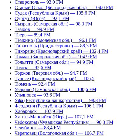
Ставрополь — 93,0 FM
Старый Оскол (Белгородская обл.) — 104,0 FM
Судак (Республика Крым) — 105,6 FM
Сургут (Югра) — 92,1 FM
Сызрань (Самарская обл.) — 98,3 FM
Тамбов — 99,9 FM
Тверь — 89,4 FM
Тёмкино (Смоленская обл.) — 96,1 FM
Тирасполь (Приднестровье) — 88,3 FM
Тихорецк (Краснодарский край) — 102,4 FM
Токмак (Запорожская обл.) — 104,9 FM
Тольятти (Самарская обл.) — 94,9 FM
Томск — 92,6 FM
Торжок (Тверская обл.) — 94,7 FM
Туапсе (Краснодарский край) — 106,5
Тюмень — 92,4 FM
Уварово (Тамбовская обл.) — 100,6 FM
Ульяновск — 93,6 FM
Уфа (Республика Башкортостан) — 98,8 FM
Феодосия (Республика Крым) — 106,1 FM
Хабаровск — 107,9 FM
Ханты-Мансийск (Югра) — 107,1 FM
Чебоксары (Чувашская Республика) — 90,3 FM
Челябинск — 88,4 FM
Череповец (Вологодская обл.) — 106,7 FM