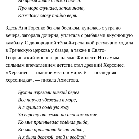
Во время ливня с ними сидела.
Про море слушала, запоминала,
Каждому слову тайно веря.
Здесь Аня Горенко бегала босиком, купалась с утра до
вечера, загорала дочерна, уплетала с рыбаками вкуснющую
камбалу. С двоюродной тёткой-гречанкой регулярно ходила
в Греческую церковь у базара, а также в Свято-
Георгиевский монастырь на мыс Фиолент. Но самым
сильным впечатлением детства стал древний Херсонес.
«Херсонес — главное место в мире. Я — последняя
херсонидка», — писала Ахматова.
Бухты изрезали низкий берег
Все паруса убежали в море,
А я сушила солёную косу
За версту от земли на плоском камне.
Ко мне приплывала зелёная рыба,
Ко мне прилетала белая чайка,
А я была дерзкой, злой и весёлой