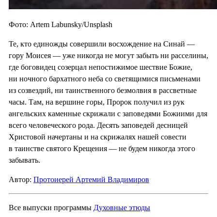
Фото: Artem Labunsky/Unsplash
Те, кто единожды совершили восхождение на Синай —
гору Моисея — уже никогда не могут забыть ни расселины,
где боговидец созерцал непостижимое шествие Божие,
ни ночного бархатного неба со светящимися письменами
из созвездий, ни таинственного безмолвия в рассветные
часы. Там, на вершине горы, Пророк получил из рук
ангельских каменные скрижали с заповедями Божиими для
всего человеческого рода. Десять заповедей десницей
Христовой начертаны и на скрижалях нашей совести
в таинстве святого Крещения — не будем никогда этого
забывать.
Автор:
Протоиерей Артемий Владимиров
Все выпуски программы
Духовные этюды