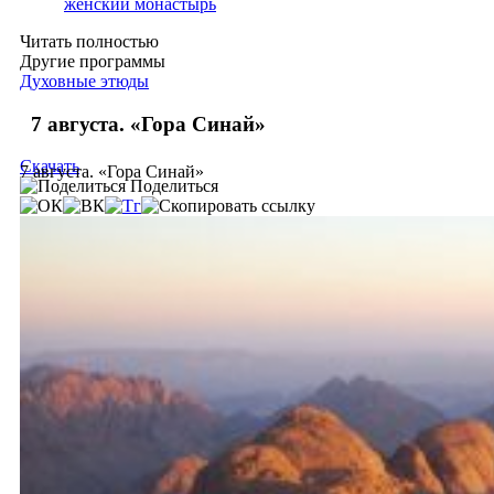
женский монастырь
Читать полностью
Другие программы
Духовные этюды
7 августа. «Гора Синай»
Скачать
7 августа. «Гора Синай»
Поделиться