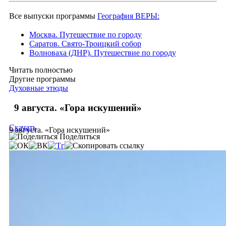
Все выпуски программы
География ВЕРЫ:
Москва. Путешествие по городу
Саратов. Свято-Троицкий собор
Волноваха (ДНР). Путешествие по городу
Читать полностью
Другие программы
Духовные этюды
9 августа. «Гора искушений»
Скачать
9 августа. «Гора искушений»
Поделиться