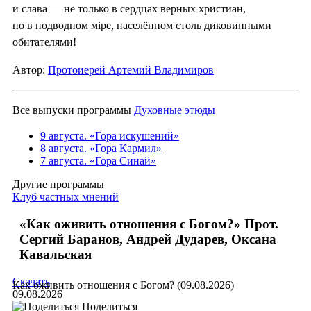
и слава — не только в сердцах верных христиан,
но в подводном мiре, населённом столь диковинными
обитателями!
Автор:
Протоиерей Артемий Владимиров
Все выпуски программы
Духовные этюды
9 августа. «Гора искушений»
8 августа. «Гора Кармил»
7 августа. «Гора Синай»
Другие программы
Клуб частных мнений
«Как оживить отношения с Богом?» Прот.
Сергий Баранов, Андрей Дударев, Оксана
Кавальская
Скачать
Как оживить отношения с Богом? (09.08.2026)
09.08.2026
Поделиться