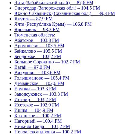
Чита (Забайкальский край) — 87,6 FM
Энергодар (Запорожская обл.) – 104,5 FM
Южно-Сахалинск (Сахалинская обл.) — 89,3 FM
Якутск — 87,9 FM
Ялта (Республика Крым) — 106,8 FM
Ярославль — 98,3 FM
Тюменская область:
Абатское — 103,8 FM
Аромашево — 103,5 FM
Байкалово — 105,5 FM
Бердюжье — 103,2 FM
Большое Сорокино — 102,7 FM
Вагай — 97,0 FM
Викулово — 103,6 FM
Голышманово — 105,4 FM
Демьянское — 102,6 FM
Ермаки — 103,3 FM
Заводоуковск — 103,3 FM
Ингаир — 103,2 FM
Исетское — 102,9 FM
Ишим — 104,9 FM
Казанское — 100,2 FM
Нагорный — 100,4 FM
Нижняя Тавда — 101,2 FM
Новоалександровка — 100,2 FM