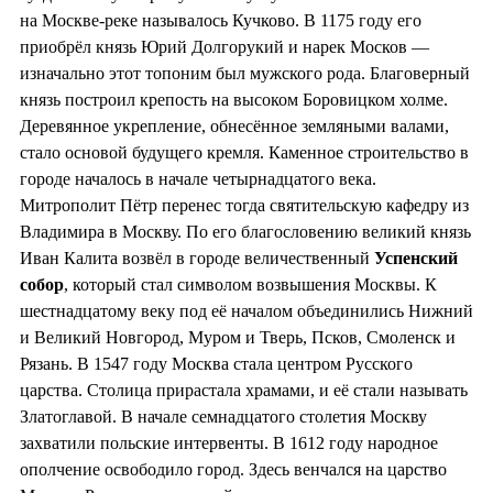
на Москве-реке называлось Кучково. В 1175 году его
приобрёл князь Юрий Долгорукий и нарек Москов —
изначально этот топоним был мужского рода. Благоверный
князь построил крепость на высоком Боровицком холме.
Деревянное укрепление, обнесённое земляными валами,
стало основой будущего кремля. Каменное строительство в
городе началось в начале четырнадцатого века.
Митрополит Пётр перенес тогда святительскую кафедру из
Владимира в Москву. По его благословению великий князь
Иван Калита возвёл в городе величественный
Успенский
собор
, который стал символом возвышения Москвы. К
шестнадцатому веку под её началом объединились Нижний
и Великий Новгород, Муром и Тверь, Псков, Смоленск и
Рязань. В 1547 году Москва стала центром Русского
царства. Столица прирастала храмами, и её стали называть
Златоглавой. В начале семнадцатого столетия Москву
захватили польские интервенты. В 1612 году народное
ополчение освободило город. Здесь венчался на царство