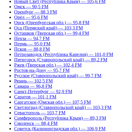
Новый Свет (Республика Крым) — 105,6 FM
Омск — 90,5 FM
Оренбург — 88,3 FM
Орёл — 95,6 FM
Орск (Оренбургская обл.) — 95,8 FM
Оса (Пермский край) — 103,3 FM
Осташков (Тверская обл.) — 99,4 FM
Пенза — 94,7 FM
Пермь — 95,0 FM
Псков — 88,8 FM
Петрозаводск (Республика Карелия) — 101,0 FM
Пятигорск (Ставропольский край) — 89,2 FM
Ржев (Тверская обл.) — 102,4 FM
Ростов-на-Дону — 95,7 FM
Русское (Ставропольский край) — 99,7 FM
Рязань — 102,5 FM
Самара — 96,8 FM
Санкт-Петербург — 92,9 FM
Саратов — 101,1 FM
Саргатское (Омская обл.) — 107,5 FM
Светлоград (Ставропольский край) — 103,3 FM
Севастополь — 103,7 FM
Симферополь (Республика Крым) — 89,3 FM
Смоленск — 88,4 FM
Советск (Калининградская обл.) — 106,9 FM