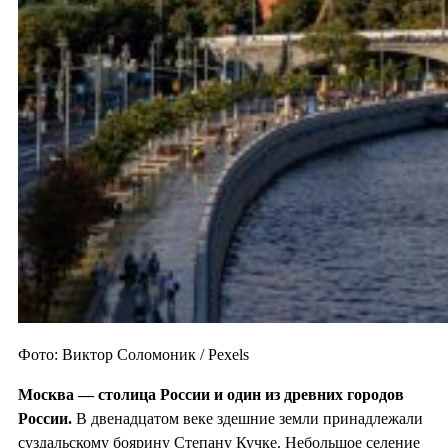
Фото: Виктор Соломоник / Pexels
Москва — столица России и один из
древних городов
России.
В двенадцатом веке здешние земли принадлежали
суздальскому боярину Степану Кучке. Небольшое селение