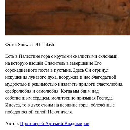
Фото: Snowscat/Unsplash
Есть в Палестине гора с крутыми скалистыми склонами,
на которую взошёл Спаситель в завершение Его
сорокадневного поста в пустыне. Здесь Он отринул
искушения лукавого духа, вооружив и нас благодатной
мудростью и решимостью низлагать прилоги сластолюбия,
сребролюбия и самолюбия. Когда мы бдим над
собственным сердцем, молитвенно призывая Господа
Иисуса, то в духе стоим на вершине горы, облечённые
победоносной силой Искупителя.
Автор:
Протоиерей Артемий Владимиров