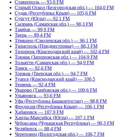
Ставрополь — 93,0 FM
Старый Оскол (Белгородская обл.) — 104,0 FM
Судак (Республика Крым) — 105,6 FM
Сургут (Югра) — 92,1 FM
Сызрань (Самарская обл.) — 98,3 FM
Тамбов — 99,9 FM
Тверь — 89,4 FM
Тёмкино (Смоленская обл.) — 96,1 FM
Тирасполь (Приднестровье) — 88,3 FM
Тихорецк (Краснодарский край) — 102,4 FM
Токмак (Запорожская обл.) — 104,9 FM
Тольятти (Самарская обл.) — 94,9 FM
Томск — 92,6 FM
Торжок (Тверская обл.) — 94,7 FM
Туапсе (Краснодарский край) — 106,5
Тюмень — 92,4 FM
Уварово (Тамбовская обл.) — 100,6 FM
Ульяновск — 93,6 FM
Уфа (Республика Башкортостан) — 98,8 FM
Феодосия (Республика Крым) — 106,1 FM
Хабаровск — 107,9 FM
Ханты-Мансийск (Югра) — 107,1 FM
Чебоксары (Чувашская Республика) — 90,3 FM
Челябинск — 88,4 FM
Череповец (Вологодская обл.) — 106,7 FM