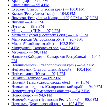
Краснодар — 87,9 FM
Красноярск — 95,4 FM
Курская (Ставропольский край) — 100,0 FM
Кызыл (Республика Тыва) — 104,8 FM
Лимасол (Республика Кипр) — 102,9 FM и 107,9 FM
Липецк — 97,9 FM
Луганск — 88,8 FM
Мариуполь (ДНР) — 97,2 FM
Матвеев Курган (Ростовская обл.) — 107,0 FM
Мелитополь (Запорожская обл.) — 96,7 FM
Миасс (Челябинская обл.) — 102,2 FM
Мичуринск (Тамбовская обл.) — 92,4 FM
Мурманск — 90,4 FM
Нальчик (Кабардино-Балкарская Республика) — 104,4
FM
Невинномысск (Ставропольский край) — 94,2 FM
Нефтекумск (Ставропольский край) — 100,4 FM
Нефтеюганск (Югра) — 92,1 FM
Нижний Новгород — 89,2 FM
Нижний Тагил (Свердловская обл.) — 97,1 FM
Новоалександровск (Ставропольский край) — 94,0 FM
Новокузнецк (Кемеровская область) — 94,2 FM
Новосибирск — 94,6 FM
Новочебоксарск (Чувашская Республика) — 90,3 FM
Норильск (Красноярский край) — 107,4 FM