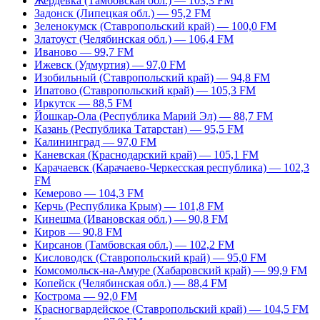
Жердевка (Тамбовская обл.) — 103,3 FM
Задонск (Липецкая обл.) — 95,2 FM
Зеленокумск (Ставропольский край) — 100,0 FM
Златоуст (Челябинская обл.) — 106,4 FM
Иваново — 99,7 FM
Ижевск (Удмуртия) — 97,0 FM
Изобильный (Ставропольский край) — 94,8 FM
Ипатово (Ставропольский край) — 105,3 FM
Иркутск — 88,5 FM
Йошкар-Ола (Республика Марий Эл) — 88,7 FM
Казань (Республика Татарстан) — 95,5 FM
Калининград — 97,0 FM
Каневская (Краснодарский край) — 105,1 FM
Карачаевск (Карачаево-Черкесская республика) — 102,3
FM
Кемерово — 104,3 FM
Керчь (Республика Крым) — 101,8 FM
Кинешма (Ивановская обл.) — 90,8 FM
Киров — 90,8 FM
Кирсанов (Тамбовская обл.) — 102,2 FM
Кисловодск (Ставропольский край) — 95,0 FM
Комсомольск-на-Амуре (Хабаровский край) — 99,9 FM
Копейск (Челябинская обл.) — 88,4 FM
Кострома — 92,0 FM
Красногвардейское (Ставропольский край) — 104,5 FM