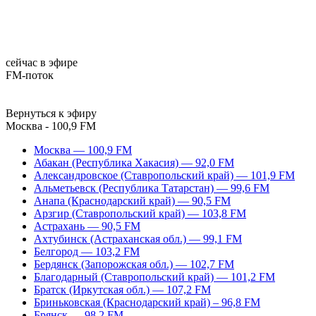
сейчас в эфире
FM-поток
Вернуться к эфиру
Москва - 100,9 FM
Москва — 100,9 FM
Абакан (Республика Хакасия) — 92,0 FM
Александровское (Ставропольский край) — 101,9 FM
Альметьевск (Республика Татарстан) — 99,6 FM
Анапа (Краснодарский край) — 90,5 FM
Арзгир (Ставропольский край) — 103,8 FM
Астрахань — 90,5 FM
Ахтубинск (Астраханская обл.) — 99,1 FM
Белгород — 103,2 FM
Бердянск (Запорожская обл.) — 102,7 FM
Благодарный (Ставропольский край) — 101,2 FM
Братск (Иркутская обл.) — 107,2 FM
Бриньковская (Краснодарский край) – 96,8 FM
Брянск — 98,2 FM