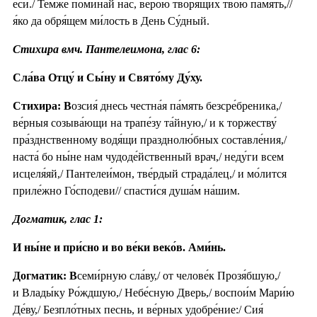
еси́./ Те́мже помина́й нас, ве́рою творя́щих твою́ па́мять,//
я́ко да обря́щем ми́лость в День Су́дный.
Стихира вмч. Пантелеимона, глас 6:
Сла́ва Отцу́ и Сы́ну и Свято́му Ду́ху.
Стихира: В
озсия́ днесь честна́я па́мять безсре́бреника,/
ве́рныя созыва́ющи на трапе́зу та́йную,/ и к торжеству́
пра́зднственному водя́щи празднолю́бных составле́ния,/
наста́ бо ны́не нам чудоде́йственный врач,/ неду́ги всем
исцеля́яй,/ Пантелеи́мон, тве́рдый страда́лец,/ и мо́лится
приле́жно Го́сподеви// спасти́ся душа́м на́шим.
Догматик, глас 1:
И ны́не и при́сно и во ве́ки веко́в. Ами́нь.
Догматик: В
семи́рную сла́ву,/ от челове́к Прозя́бшую,/
и Влады́ку Ро́ждшую,/ Небе́сную Дверь,/ воспои́м Мари́ю
Де́ву,/ Безпло́тных песнь, и ве́рных удобре́ние:/ Сия́