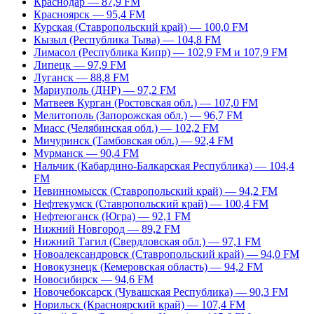
Краснодар — 87,9 FM
Красноярск — 95,4 FM
Курская (Ставропольский край) — 100,0 FM
Кызыл (Республика Тыва) — 104,8 FM
Лимасол (Республика Кипр) — 102,9 FM и 107,9 FM
Липецк — 97,9 FM
Луганск — 88,8 FM
Мариуполь (ДНР) — 97,2 FM
Матвеев Курган (Ростовская обл.) — 107,0 FM
Мелитополь (Запорожская обл.) — 96,7 FM
Миасс (Челябинская обл.) — 102,2 FM
Мичуринск (Тамбовская обл.) — 92,4 FM
Мурманск — 90,4 FM
Нальчик (Кабардино-Балкарская Республика) — 104,4
FM
Невинномысск (Ставропольский край) — 94,2 FM
Нефтекумск (Ставропольский край) — 100,4 FM
Нефтеюганск (Югра) — 92,1 FM
Нижний Новгород — 89,2 FM
Нижний Тагил (Свердловская обл.) — 97,1 FM
Новоалександровск (Ставропольский край) — 94,0 FM
Новокузнецк (Кемеровская область) — 94,2 FM
Новосибирск — 94,6 FM
Новочебоксарск (Чувашская Республика) — 90,3 FM
Норильск (Красноярский край) — 107,4 FM