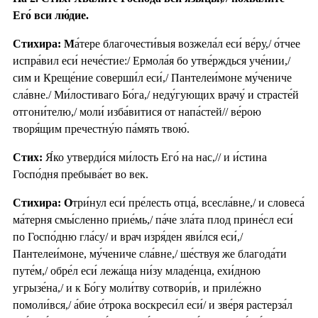
Его́ вси лю́дие.
Стихира: М
а́тере благочести́выя возжела́л еси́ ве́ру,/ о́тчее
испра́вил еси́ нече́стие:/ Ермола́я бо утве́рждься уче́нии,/
сим и Креще́ние соверши́л еси́,/ Пантелеи́моне му́чениче
сла́вне./ Ми́лостиваго Бо́га,/ неду́гующих врачу́ и страсте́й
отгони́телю,/ моли́ изба́витися от напа́стей// ве́рою
творя́щим пречестну́ю па́мять твою́.
Стих:
Я́ко утверди́ся ми́лость Его́ на нас,// и и́стина
Госпо́дня пребыва́ет во век.
Стихира: О
три́нул еси́ пре́лесть отца́, всесла́вне,/ и словеса́
ма́терня смы́сленно прие́мь,/ па́че зла́та плод прине́сл еси́
по Госпо́дню гла́су/ и врач изря́ден яви́лся еси́,/
Пантелеи́моне, му́чениче сла́вне,/ ше́ствуя же благода́ти
путе́м,/ обре́л еси́ лежа́ща ни́зу младе́нца, ехи́дною
угрызе́на,/ и к Бо́гу моли́тву сотвори́в, и приле́жно
помоли́вся,/ а́бие о́трока воскреси́л еси́/ и зве́ря растерза́л