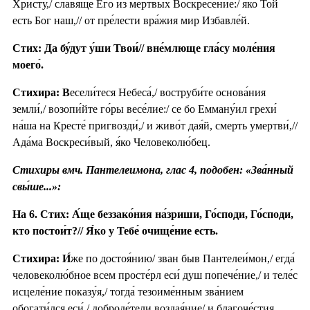
Христу́,/ сла́вяще Его́ из ме́ртвых Воскресе́ние:/ я́ко Той
есть Бог наш,// от пре́лести вра́жия мир Избавле́й.
Стих: Да бу́дут у́ши Твои́// вне́млюще гла́су моле́ния
моего́.
Стихира: В
есели́теся Небеса́,/ воструби́те основа́ния
земли́,/ возопи́йте го́ры весе́лие:/ се бо Емману́ил грехи́
на́ша на Кресте́ пригвозди́,/ и живо́т дая́й, смерть умертви́,//
Ада́ма Воскреси́вый, я́ко Человеколю́бец.
Стихиры вмч. Пантелеимона, глас 4, подобен: «Зва́нный
свы́ше...»:
На 6. Стих: А́ще беззако́ния на́зриши, Го́споди, Го́споди,
кто постои́т?// Я́ко у Тебе́ очище́ние есть.
Стихира:
И́
же по достоя́нию/ зван быв Пантелеи́мон,/ егда́
человеколю́бное всем просте́рл еси́ душ попече́ние,/ и теле́с
исцеле́ние показу́я,/ тогда́ тезоиме́нным зва́нием
обогати́лся еси́,/ доброде́тели воздая́ние/ и благоче́стия