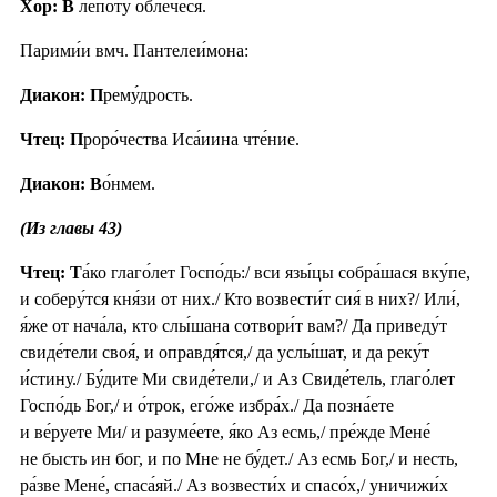
Хор: В
ле́поту облече́ся.
Парими́и вмч. Пантелеи́мона:
Диакон: П
рему́дрость.
Чтец: П
роро́чества Иса́иина чте́ние.
Диакон: В
о́нмем.
(Из главы 43)
Чтец: Т
а́ко глаго́лет Госпо́дь:/ вси язы́цы собра́шася вку́пе,
и соберу́тся кня́зи от них./ Кто возвести́т сия́ в них?/ Или́,
я́же от нача́ла, кто слы́шана сотвори́т вам?/ Да приведу́т
свиде́тели своя́, и оправдя́тся,/ да услы́шат, и да реку́т
и́стину./ Бу́дите Ми свиде́тели,/ и Аз Свиде́тель, глаго́лет
Госпо́дь Бог,/ и о́трок, его́же избра́х./ Да позна́ете
и ве́руете Ми/ и разуме́ете, я́ко Аз есмь,/ пре́жде Мене́
не бысть ин бог, и по Мне не бу́дет./ Аз есмь Бог,/ и несть,
ра́зве Мене́, спаса́яй./ Аз возвести́х и спасо́х,/ уничижи́х