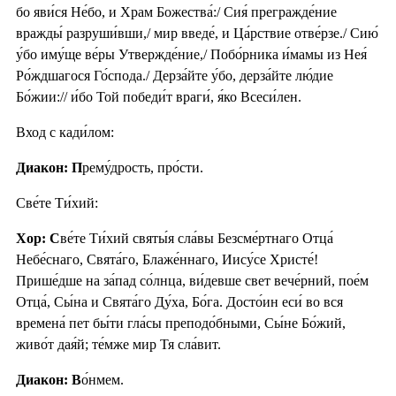
бо яви́ся Не́бо, и Храм Божества́:/ Сия́ прегражде́ние
вражды́ разруши́вши,/ мир введе́, и Ца́рствие отве́рзе./ Сию́
у́бо иму́ще ве́ры Утвержде́ние,/ Побо́рника и́мамы из Нея́
Ро́ждшагося Го́спода./ Дерза́йте у́бо, дерза́йте лю́дие
Бо́жии:// и́бо Той победи́т враги́, я́ко Всеси́лен.
Вход с кади́лом:
Диакон: П
рему́дрость, про́сти.
Све́те Ти́хий:
Хор: С
ве́те Ти́хий святы́я сла́вы Безсме́ртнаго Отца́
Небе́снаго, Свята́го, Блаже́ннаго, Иису́се Христе́!
Прише́дше на за́пад со́лнца, ви́девше свет вече́рний, пое́м
Отца́, Сы́на и Свята́го Ду́ха, Бо́га. Досто́ин еси́ во вся
времена́ пет бы́ти гла́сы преподо́бными, Сы́не Бо́жий,
живо́т дая́й; те́мже мир Тя сла́вит.
Диакон: В
о́нмем.