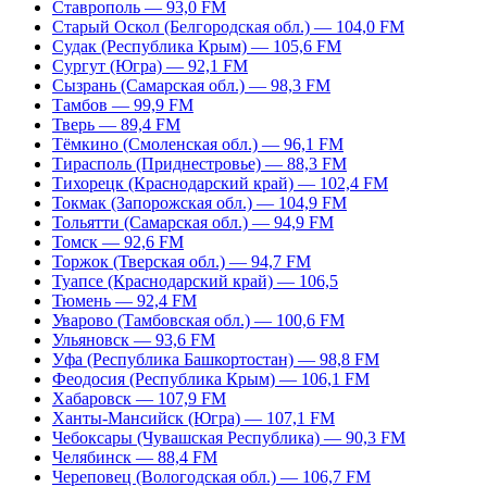
Ставрополь — 93,0 FM
Старый Оскол (Белгородская обл.) — 104,0 FM
Судак (Республика Крым) — 105,6 FM
Сургут (Югра) — 92,1 FM
Сызрань (Самарская обл.) — 98,3 FM
Тамбов — 99,9 FM
Тверь — 89,4 FM
Тёмкино (Смоленская обл.) — 96,1 FM
Тирасполь (Приднестровье) — 88,3 FM
Тихорецк (Краснодарский край) — 102,4 FM
Токмак (Запорожская обл.) — 104,9 FM
Тольятти (Самарская обл.) — 94,9 FM
Томск — 92,6 FM
Торжок (Тверская обл.) — 94,7 FM
Туапсе (Краснодарский край) — 106,5
Тюмень — 92,4 FM
Уварово (Тамбовская обл.) — 100,6 FM
Ульяновск — 93,6 FM
Уфа (Республика Башкортостан) — 98,8 FM
Феодосия (Республика Крым) — 106,1 FM
Хабаровск — 107,9 FM
Ханты-Мансийск (Югра) — 107,1 FM
Чебоксары (Чувашская Республика) — 90,3 FM
Челябинск — 88,4 FM
Череповец (Вологодская обл.) — 106,7 FM