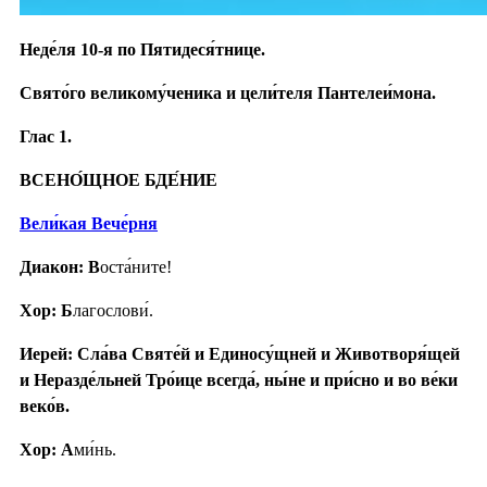
Неде́ля 10-я по Пятидеся́тнице.
Свято́го великому́ченика и цели́теля Пантелеи́мона.
Глас 1.
ВСЕНО́ЩНОЕ БДЕ́НИЕ
Вели́кая Вече́рня
Диакон: В
оста́ните!
Хор: Б
лагослови́.
Иерей: Сла́ва Святе́й и Единосу́щней и Животворя́щей
и Неразде́льней Тро́ице всегда́, ны́не и при́сно и во ве́ки
веко́в.
Хор: А
ми́нь.