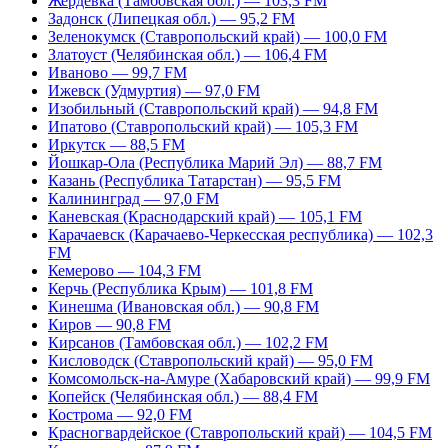
Жердевка (Тамбовская обл.) — 103,3 FM
Задонск (Липецкая обл.) — 95,2 FM
Зеленокумск (Ставропольский край) — 100,0 FM
Златоуст (Челябинская обл.) — 106,4 FM
Иваново — 99,7 FM
Ижевск (Удмуртия) — 97,0 FM
Изобильный (Ставропольский край) — 94,8 FM
Ипатово (Ставропольский край) — 105,3 FM
Иркутск — 88,5 FM
Йошкар-Ола (Республика Марий Эл) — 88,7 FM
Казань (Республика Татарстан) — 95,5 FM
Калининград — 97,0 FM
Каневская (Краснодарский край) — 105,1 FM
Карачаевск (Карачаево-Черкесская республика) — 102,3
FM
Кемерово — 104,3 FM
Керчь (Республика Крым) — 101,8 FM
Кинешма (Ивановская обл.) — 90,8 FM
Киров — 90,8 FM
Кирсанов (Тамбовская обл.) — 102,2 FM
Кисловодск (Ставропольский край) — 95,0 FM
Комсомольск-на-Амуре (Хабаровский край) — 99,9 FM
Копейск (Челябинская обл.) — 88,4 FM
Кострома — 92,0 FM
Красногвардейское (Ставропольский край) — 104,5 FM