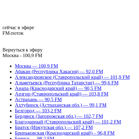
сейчас в эфире
FM-поток
Вернуться к эфиру
Москва - 100,9 FM
Москва — 100,9 FM
Абакан (Республика Хакасия) — 92,0 FM
Александровское (Ставропольский край) — 101,9 FM
Альметьевск (Республика Татарстан) — 99,6 FM
Анапа (Краснодарский край) — 90,5 FM
Арзгир (Ставропольский край) — 103,8 FM
Астрахань — 90,5 FM
Ахтубинск (Астраханская обл.) — 99,1 FM
Белгород — 103,2 FM
Бердянск (Запорожская обл.) — 102,7 FM
Благодарный (Ставропольский край) — 101,2 FM
Братск (Иркутская обл.) — 107,2 FM
Бриньковская (Краснодарский край) – 96,8 FM
Брянск — 98,2 FM