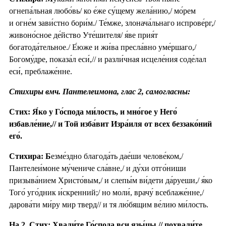
огнепа́льная любо́вь/ ко е́же су́щему жела́нию,/ мо́рем
и огне́м зави́стно бори́м./ Те́мже, злонача́льнаго испрове́рг,/
живоно́сное де́йство Уте́шителя/ я́ве прия́т
богатода́тельное./ Е́юже и жи́ва пресла́вно уме́ршаго,/
Богому́дре, показа́л еси́,// и разли́чная исцеле́ния соде́лал
еси́, преблаже́нне.
Стихиры вмч. Пантелеимона, глас 2, самогласны:
Стих: Я́ко у Го́спода ми́лость, и мно́гое у Него́
избавле́ние,// и Той изба́вит Изра́иля от всех беззако́ний
его́.
Стихира: Б
езме́здно благода́ть дае́ши челове́ком,/
Пантелеи́моне му́чениче сла́вне,/ и ду́хи отго́ниши
призыва́нием Христо́вым,/ и слепы́м ви́дети да́руеши,/ я́ко
Того́ уго́дник и́скренний;/ но моли́, врачу́ всеблаже́нне,/
дарова́ти ми́ру мир тверд// и тя лю́бящим ве́лию ми́лость.
На 2. Стих: Хвали́те Го́спода вси язы́цы,// похвали́те