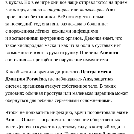
в куклы. Но в её игре они всё чаще отправляются на приём
к доктору, а слова
«сатурация»
или
«ингаляция»
Аня
произносит без запинки. Всё потому, что только
за последний год она пять раз лежала в больнице:
с поражением лёгких, кожными инфекциями
и воспалениями внутренних органов. Девочка
з
нает, что
такое кислородная маска и как из-за боли в суставах нет
возможности взять в руки игрушку. Причина
Аниного
состояния — врождённое нарушение иммунитета.
Как объяснили врачи медицинского
Центра имени
Дмитрия Рогачёва,
где наблюдалась
Аня,
защитная
система организма атакует собственное тело. В таких
условиях обычная простуда или маленькая царапина может
обернуться для ребёнка серьёзными осложнениями.
Чтобы не подхватить инфекцию, врачи посоветовали
маме
Ани — Ольге
— ограничить посещение общественных
мест. Девочка скучает по детскому саду, в который ходила
раньше, и играм с друзьями. Теперь они с мамой проводят