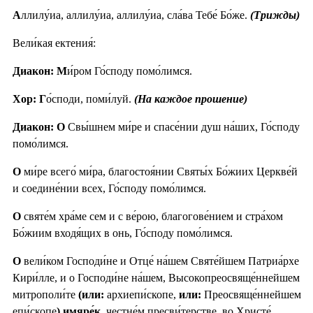
А
ллилу́иа, аллилу́иа, аллилу́иа, сла́ва Тебе́ Бо́же.
(Трижды)
Вели́кая ектения́:
Диакон: М
и́ром Го́споду помо́лимся.
Хор: Г
о́споди, поми́луй.
(На каждое прошение)
Диакон: О
Свы́шнем ми́ре и спасе́нии душ на́ших, Го́споду
помо́лимся.
О
ми́ре всего́ ми́ра, благостоя́нии Святы́х Бо́жиих Церкве́й
и соедине́нии всех, Го́споду помо́лимся.
О
святе́м хра́ме сем и с ве́рою, благогове́нием и стра́хом
Бо́жиим входя́щих в онь, Го́споду помо́лимся.
О
вели́ком Господи́не и Отце́ на́шем Святе́йшем Патриа́рхе
Кири́лле, и о Господи́не на́шем, Высокопреосвяще́ннейшем
митрополи́те
(или:
архиепи́скопе,
или:
Преосвяще́ннейшем
епи́скопе
) имяре́к
, честне́м пресви́терстве, во Христе́