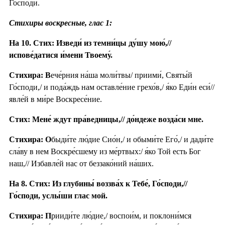
Го́споди.
Стихиры воскресные, глас 1:
На 10. Стих: Изведи́ из темни́цы ду́шу мою́,//
испове́датися и́мени Твоему́.
Стихира: В
ече́рния на́ша моли́твы/ приими́, Святы́й
Го́споди,/ и пода́ждь нам оставле́ние грехо́в,/ я́ко Еди́н еси́//
явле́й в ми́ре Воскресе́ние.
Стих: Мене́ ждут пра́ведницы,// до́ндеже возда́си мне.
Стихира: О
быди́те лю́дие Сио́н,/ и обыми́те Его́,/ и дади́те
сла́ву в нем Воскре́сшему из ме́ртвых:/ я́ко Той есть Бог
наш,// Избавле́й нас от беззако́ний на́ших.
На 8. Стих: Из глубины́ воззва́х к Тебе́, Го́споди,//
Го́споди, услы́ши глас мой.
Стихира: П
рииди́те лю́дие,/ воспои́м, и поклони́мся