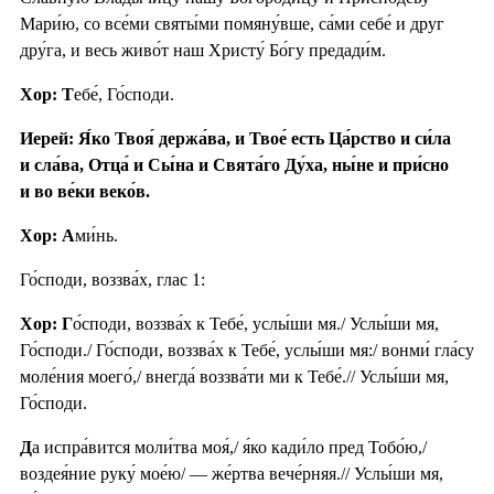
Мари́ю, со все́ми святы́ми помяну́вше, са́ми себе́ и друг
дру́га, и весь живо́т наш Христу́ Бо́гу предади́м.
Хор: Т
ебе́, Го́споди.
Иерей: Я́ко Твоя́ держа́ва, и Твое́ есть Ца́рство и си́ла
и сла́ва, Отца́ и Сы́на и Свята́го Ду́ха, ны́не и при́сно
и во ве́ки веко́в.
Хор: А
ми́нь.
Го́споди, воззва́х, глас 1:
Хор: Г
о́споди, воззва́х к Тебе́, услы́ши мя./ Услы́ши мя,
Го́споди./ Го́споди, воззва́х к Тебе́, услы́ши мя:/ вонми́ гла́су
моле́ния моего́,/ внегда́ воззва́ти ми к Тебе́.// Услы́ши мя,
Го́споди.
Д
а испра́вится моли́тва моя́,/ я́ко кади́ло пред Тобо́ю,/
воздея́ние руку́ мое́ю/ — же́ртва вече́рняя.// Услы́ши мя,