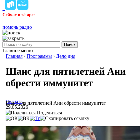
Сейчас в эфире:
помочь радио
Поиск
Главное меню
Главная
›
Программы
›
Дело дня
Шанс для пятилетней Ани
обрести иммунитет
Скачать
Шанс для пятилетней Ани обрести иммунитет
29.05.2026
Поделиться