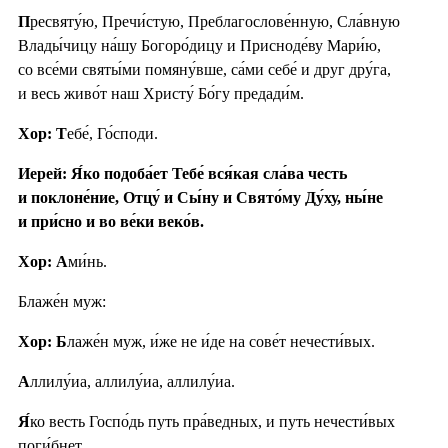
П
ресвяту́ю, Пречи́стую, Преблагослове́нную, Сла́вную
Влады́чицу на́шу Богоро́дицу и Присноде́ву Мари́ю,
со все́ми святы́ми помяну́вше, са́ми себе́ и друг дру́га,
и весь живо́т наш Христу́ Бо́гу предади́м.
Хор: Т
ебе́, Го́споди.
Иерей: Я́ко подоба́ет Тебе́ вся́кая сла́ва честь
и поклоне́ние, Отцу́ и Сы́ну и Свято́му Ду́ху, ны́не
и при́сно и во ве́ки веко́в.
Хор: А
ми́нь.
Блаже́н муж:
Хор: Б
лаже́н муж, и́же не и́де на сове́т нечести́вых.
А
ллилу́иа, аллилу́иа, аллилу́иа.
Я́
ко весть Госпо́дь путь пра́ведных, и путь нечести́вых
поги́бнет.