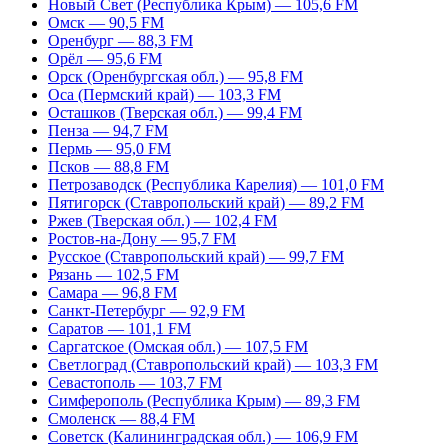
Новый Свет (Республика Крым) — 105,6 FM
Омск — 90,5 FM
Оренбург — 88,3 FM
Орёл — 95,6 FM
Орск (Оренбургская обл.) — 95,8 FM
Оса (Пермский край) — 103,3 FM
Осташков (Тверская обл.) — 99,4 FM
Пенза — 94,7 FM
Пермь — 95,0 FM
Псков — 88,8 FM
Петрозаводск (Республика Карелия) — 101,0 FM
Пятигорск (Ставропольский край) — 89,2 FM
Ржев (Тверская обл.) — 102,4 FM
Ростов-на-Дону — 95,7 FM
Русское (Ставропольский край) — 99,7 FM
Рязань — 102,5 FM
Самара — 96,8 FM
Санкт-Петербург — 92,9 FM
Саратов — 101,1 FM
Саргатское (Омская обл.) — 107,5 FM
Светлоград (Ставропольский край) — 103,3 FM
Севастополь — 103,7 FM
Симферополь (Республика Крым) — 89,3 FM
Смоленск — 88,4 FM
Советск (Калининградская обл.) — 106,9 FM