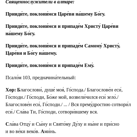
Священнослужители в алтаре:
Прииди́те, поклони́мся Царе́ви на́шему Бо́гу.
Прииди́те, поклони́мся и припаде́м Христу́ Царе́ви
на́шему Бо́гу.
Прииди́те, поклони́мся и припаде́м Самому́ Христу́,
Царе́ви и Бо́гу на́шему.
Прииди́те, поклони́мся и припаде́м Ему́.
Псало́м 103, предначина́тельный:
Хор: Б
лагослови́, душе́ моя́, Го́спода./ Благослове́н еси́,
Го́споди./ Го́споди, Бо́же мой, возвели́чился еси́ зело́./
Благослове́н еси́, Го́споди./ ... / Вся прему́дростию сотвори́л
еси́./ Сла́ва Ти, Го́споди, сотвори́вшему вся.
С
ла́ва Отцу́ и Сы́ну и Свято́му Ду́ху и ны́не и при́сно
и во ве́ки веко́в.
А
ми́нь.