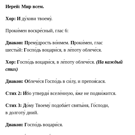
Иерей: Мир всем.
Хор: И
ду́хови твоему́.
Проки́мен воскре́сный, глас 6:
Диакон: П
рему́дрость во́нмем.
П
роки́мен, глас
шесты́й:
Г
оспо́дь воцари́ся, в ле́поту облече́ся.
Хор: Г
оспо́дь воцари́ся, в ле́поту облече́ся.
(На каждый
стих)
Диакон: О
блече́ся Госпо́дь в си́лу, и препоя́сася.
Стих 2:
И́
бо утверди́ вселе́нную, я́же не подви́жится.
Стих 3:
Д
о́му Твоему́ подоба́ет святы́ня, Го́споди,
в долготу́ дний.
Диакон: Г
оспо́дь воцари́ся.