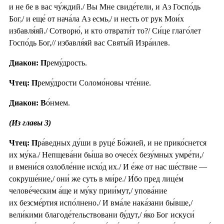
и не бе в вас чу́ждий./ Вы Мне свиде́тели, и Аз Госпо́дь
Бог,/ и еще́ от нача́ла Аз есмь,/ и несть от рук Мои́х
избавля́яй./ Сотворю́, и кто отврати́т то?/ Си́це глаго́лет
Госпо́дь Бог,// избавля́яй вас Святы́й Изра́илев.
Диакон: П
рему́дрость.
Чтец: П
рему́дрости Соломо́новы чте́ние.
Диакон: В
о́нмем.
(Из главы 3)
Чтец: П
ра́ведных ду́ши в руце́ Бо́жией, и не прико́снется
их му́ка./ Непщева́ни бы́ша во очесе́х безу́мных умре́ти,/
и вмени́ся озлобле́ние исхо́д их./ И е́же от нас ше́ствие —
сокруше́ние,/ они́ же суть в ми́ре./ И́бо пред лице́м
челове́ческим а́ще и му́ку прии́мут,/ упова́ние
их безсме́ртия испо́лнено./ И вма́ле нака́зани бы́вше,/
вели́кими благоде́тельствовани бу́дут,/ я́ко Бог искуси́