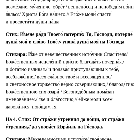
возме́здие, му́чениче, обре́т,/ венцено́сец и непобеди́м во́ин
я́влься/ Христа́ Бо́га на́шего.// Его́же моли́ спасти́
и просвети́ти ду́ши на́ша.
Стих: И́мене ра́ди Твоего́ потерпе́х Тя, Го́споди, потерпе́
душа́ моя́ в сло́во Твое́,// упова́ душа́ моя́ на Го́спода.
Стихира:
И́
же от невеще́ственных исто́чник Спаси́теля/
Боже́ственных исцеле́ний при́сно благода́ть почерпа́я,/
и бога́тно излива́я,/ и подава́я приступа́ющим к тебе́,
всеблаже́нне,/ всех сла́вное твое́ и всесвяще́нное/
и светоно́сное торжество́ ве́рно соверша́ющих,/ благода́тию
Боже́ственною сих озари́./ Богоподо́бным пома́зан
именова́нием,/ я́ве и бла́гостию,// е́йже моли́ всем
дарова́тися, пою́щим тя.
На 4. Стих: От стра́жи у́тренния до но́щи, от стра́жи
у́тренния,// да упова́ет Изра́иль на Го́спода.
Стихира: М
у́ками мно́гими искуси́ся/ твоя́ ны́не