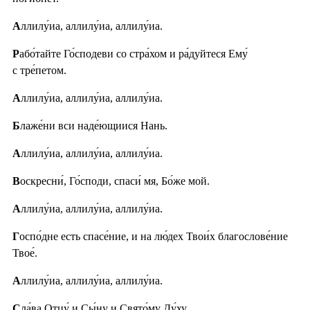
А
ллилу́иа, аллилу́иа, аллилу́иа.
Р
або́тайте Го́сподеви со стра́хом и ра́дуйтеся Ему́
с тре́петом.
А
ллилу́иа, аллилу́иа, аллилу́иа.
Б
лаже́ни вси наде́ющиися Нань.
А
ллилу́иа, аллилу́иа, аллилу́иа.
В
оскресни́, Го́споди, спаси́ мя, Бо́же мой.
А
ллилу́иа, аллилу́иа, аллилу́иа.
Г
оспо́дне есть спасе́ние, и на лю́дех Твои́х благослове́ние
Твое́.
А
ллилу́иа, аллилу́иа, аллилу́иа.
С
ла́ва Отцу́ и Сы́ну и Свято́му Ду́ху.