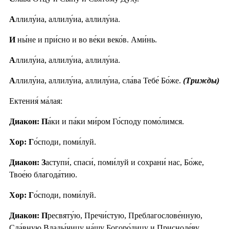
А
ллилу́иа, аллилу́иа, аллилу́иа.
И
ны́не и при́сно и во ве́ки веко́в. Ами́нь.
А
ллилу́иа, аллилу́иа, аллилу́иа.
А
ллилу́иа, аллилу́иа, аллилу́иа, сла́ва Тебе́ Бо́же.
(Трижды)
Ектения́ ма́лая:
Диакон: П
а́ки и па́ки ми́ром Го́споду помо́лимся.
Хор: Г
о́споди, поми́луй.
Диакон: З
аступи́, спаси́, поми́луй и сохрани́ нас, Бо́же,
Твое́ю благода́тию.
Хор: Г
о́споди, поми́луй.
Диакон: П
ресвяту́ю, Пречи́стую, Преблагослове́нную,
Сла́вную Влады́чицу на́шу Богоро́дицу и Присноде́ву