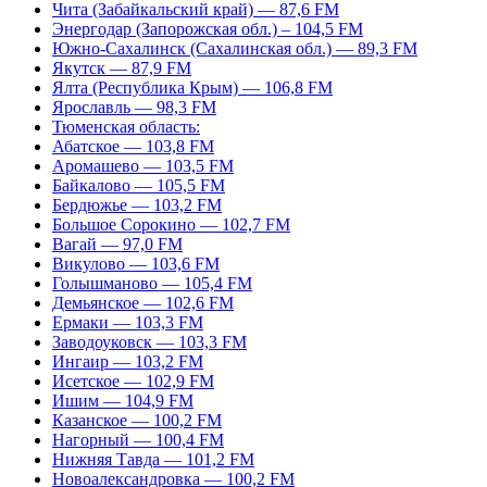
Чита (Забайкальский край) — 87,6 FM
Энергодар (Запорожская обл.) – 104,5 FM
Южно-Сахалинск (Сахалинская обл.) — 89,3 FM
Якутск — 87,9 FM
Ялта (Республика Крым) — 106,8 FM
Ярославль — 98,3 FM
Тюменская область:
Абатское — 103,8 FM
Аромашево — 103,5 FM
Байкалово — 105,5 FM
Бердюжье — 103,2 FM
Большое Сорокино — 102,7 FM
Вагай — 97,0 FM
Викулово — 103,6 FM
Голышманово — 105,4 FM
Демьянское — 102,6 FM
Ермаки — 103,3 FM
Заводоуковск — 103,3 FM
Ингаир — 103,2 FM
Исетское — 102,9 FM
Ишим — 104,9 FM
Казанское — 100,2 FM
Нагорный — 100,4 FM
Нижняя Тавда — 101,2 FM
Новоалександровка — 100,2 FM