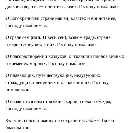
диа́констве, о всем при́чте и лю́дех, Го́споду помо́лимся.
О
Богохрани́мей стране́ на́шей, власте́х и во́инстве ея́,
Го́споду помо́лимся.
О
гра́де сем
(или: О
ве́си сей
)
, вся́ком гра́де, стране́
и ве́рою живу́щих в них, Го́споду помо́лимся.
О
благорастворе́нии возду́хов, о изоби́лии плодо́в земны́х
и вре́менех ми́рных, Го́споду помо́лимся.
О
пла́вающих, путеше́ствующих, неду́гующих,
стра́ждущих, плене́нных и о спасе́нии их. Го́споду
помо́лимся.
О
изба́витися нам от вся́кия ско́рби, гне́ва и ну́жды,
Го́споду помо́лимся.
З
аступи́, спаси́, поми́луй и сохрани́ нас, Бо́же, Твое́ю
благода́тию.