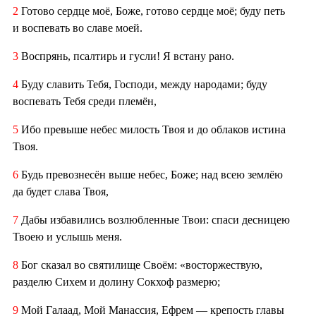
2
Готово сердце моё, Боже, готово сердце моё; буду петь
и воспевать во славе моей.
3
Воспрянь, псалтирь и гусли! Я встану рано.
4
Буду славить Тебя, Господи, между народами; буду
воспевать Тебя среди племён,
5
Ибо превыше небес милость Твоя и до облаков истина
Твоя.
6
Будь превознесён выше небес, Боже; над всею землёю
да будет слава Твоя,
7
Дабы избавились возлюбленные Твои: спаси десницею
Твоею и услышь меня.
8
Бог сказал во святилище Своём: «восторжествую,
разделю Сихем и долину Сокхоф размерю;
9
Мой Галаад, Мой Манассия, Ефрем — крепость главы