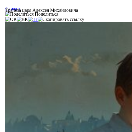
Скачать
Трапеза царя Алексея Михайловича
Поделиться