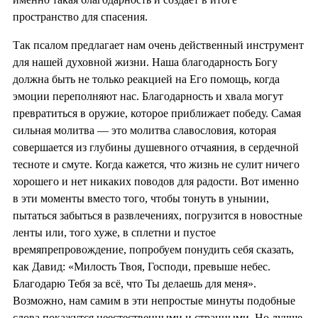
пространство для спасения.
Так псалом предлагает нам очень действенный инструмент
для нашей духовной жизни. Наша благодарность Богу
должна быть не только реакцией на Его помощь, когда
эмоции переполняют нас. Благодарность и хвала могут
превратиться в оружие, которое приближает победу. Самая
сильная молитва — это молитва славословия, которая
совершается из глубины душевного отчаяния, в сердечной
тесноте и смуте. Когда кажется, что жизнь не сулит ничего
хорошего и нет никаких поводов для радости. Вот именно
в эти моменты вместо того, чтобы тонуть в унынии,
пытаться забыться в развлечениях, погрузится в новостные
ленты или, того хуже, в сплетни и пустое
времяпрепровождение, попробуем понудить себя сказать,
как Давид: «Милость Твоя, Господи, превыше небес.
Благодарю Тебя за всё, что Ты делаешь для меня».
Возможно, нам самим в эти непростые минуты подобные
слова покажутся неестественными и странными. Но лучше