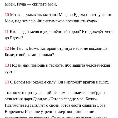
Моей, Иуда — скипетр Мой,
10
Моав — умывальная чаша Моя, на Едома простру сапог
Мой, над землёю Филистимскою восклицать буду».
11
Кто введёт меня в укреплённый город? Кто доведёт меня
до Едома?
12
Не Ты ли, Боже, Который отринул нас и не выходишь,
Боже, с войсками нашими?
13
Подай нам помощь в тесноте, ибо защита человеческая
суетна.
14
С Богом мы окажем силу: Он низложит врагов наших.
Только что прозвучавший псалом начинается с твёрдого
заявления царя Давида: «Готово сердце моё, Боже».
Псалмопевец заявляет о своей готовности славить Бога.
В древнем Израиле утреннее жертвоприношение
совершалось до рассвета. Священники не ждали восхода