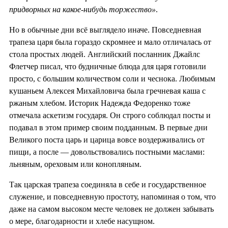
придворных на какое-нибудь торжество»
.
Но в обычные дни всё выглядело иначе. Повседневная
трапеза царя была гораздо скромнее и мало отличалась от
стола простых людей. Английский посланник Джайлс
Флетчер писал, что будничные блюда для царя готовили
просто, с большим количеством соли и чеснока. Любимым
кушаньем Алексея Михайловича была гречневая каша с
ржаным хлебом. Историк Надежда Федоренко тоже
отмечала аскетизм государя. Он строго соблюдал посты и
подавал в этом пример своим подданным. В первые дни
Великого поста царь и царица вовсе воздерживались от
пищи, а после — довольствовались постными маслами:
льняным, ореховым или конопляным.
Так царская трапеза соединяла в себе и государственное
служение, и повседневную простоту, напоминая о том, что
даже на самом высоком месте человек не должен забывать
о мере, благодарности и хлебе насущном.