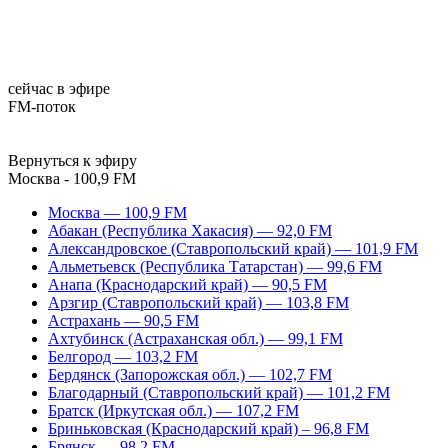
сейчас в эфире
FM-поток
Вернуться к эфиру
Москва - 100,9 FM
Москва — 100,9 FM
Абакан (Республика Хакасия) — 92,0 FM
Александровское (Ставропольский край) — 101,9 FM
Альметьевск (Республика Татарстан) — 99,6 FM
Анапа (Краснодарский край) — 90,5 FM
Арзгир (Ставропольский край) — 103,8 FM
Астрахань — 90,5 FM
Ахтубинск (Астраханская обл.) — 99,1 FM
Белгород — 103,2 FM
Бердянск (Запорожская обл.) — 102,7 FM
Благодарный (Ставропольский край) — 101,2 FM
Братск (Иркутская обл.) — 107,2 FM
Бриньковская (Краснодарский край) – 96,8 FM
Брянск — 98,2 FM