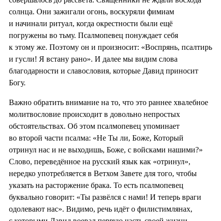
солнца. Они зажигали огонь, воскуряли фимиам
и начинали ритуал, когда окрестности были ещё
погружены во тьму. Псалмопевец понуждает себя
к этому же. Поэтому он и произносит: «Воспрянь, псалтирь
и гусли! Я встану рано». И далее мы видим слова
благодарности и славословия, которые Давид приносит
Богу.
Важно обратить внимание на то, что это раннее хвалебное
молитвословие происходит в довольно непростых
обстоятельствах. Об этом псалмопевец упоминает
во второй части псалма: «Не Ты ли, Боже, Который
отринул нас и не выходишь, Боже, с войсками нашими?»
Слово, переведённое на русский язык как «отринул»,
нередко употребляется в Ветхом Завете для того, чтобы
указать на расторжение брака. То есть псалмопевец
буквально говорит: «Ты развёлся с нами! И теперь враги
одолевают нас». Видимо, речь идёт о филистимлянах,
с которыми Давид воевал первую часть своей жизни,