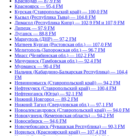
Краснодар — 87,9 FM
Красноярск — 95,4 FM
Курская (Ставропольский край) — 100,0 FM
Кызыл (Республика Тыва) — 104,8 FM
Лимасол (Республика Кипр) — 102,9 FM и 107,9 FM
Липецк — 97,9 FM
Луганск — 88,8 FM
Мариуполь (ДНР) — 97,2 FM
Матвеев Курган (Ростовская обл.) — 107,0 FM
Мелитополь (Запорожская обл.) — 96,7 FM
Миасс (Челябинская обл.) — 102,2 FM
Мичуринск (Тамбовская обл.) — 92,4 FM
Мурманск — 90,4 FM
Нальчик (Кабардино-Балкарская Республика) — 104,4
FM
Невинномысск (Ставропольский край) — 94,2 FM
Нефтекумск (Ставропольский край) — 100,4 FM
Нефтеюганск (Югра) — 92,1 FM
Нижний Новгород — 89,2 FM
Нижний Тагил (Свердловская обл.) — 97,1 FM
Новоалександровск (Ставропольский край) — 94,0 FM
Новокузнецк (Кемеровская область) — 94,2 FM
Новосибирск — 94,6 FM
Новочебоксарск (Чувашская Республика) — 90,3 FM
Норильск (Красноярский край) — 107,4 FM