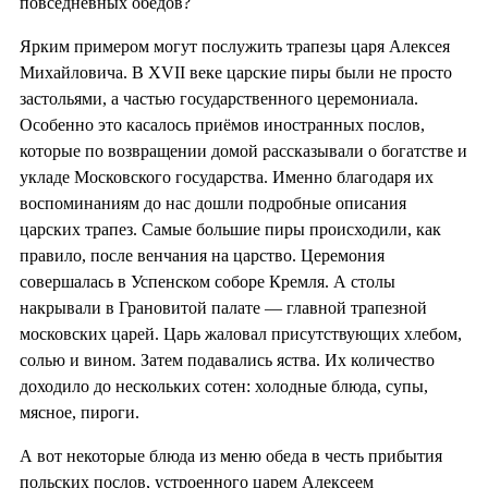
повседневных обедов?
Ярким примером могут послужить трапезы царя Алексея
Михайловича. В XVII веке царские пиры были не просто
застольями, а частью государственного церемониала.
Особенно это касалось приёмов иностранных послов,
которые по возвращении домой рассказывали о богатстве и
укладе Московского государства. Именно благодаря их
воспоминаниям до нас дошли подробные описания
царских трапез. Самые большие пиры происходили, как
правило, после венчания на царство. Церемония
совершалась в Успенском соборе Кремля. А столы
накрывали в Грановитой палате — главной трапезной
московских царей. Царь жаловал присутствующих хлебом,
солью и вином. Затем подавались яства. Их количество
доходило до нескольких сотен: холодные блюда, супы,
мясное, пироги.
А вот некоторые блюда из меню обеда в честь прибытия
польских послов, устроенного царем Алексеем