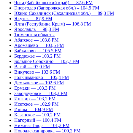
Чита (Забайкальский край) — 87,6 FM
Энергодар (Запорожская обл.) – 104,5 FM
Южно-Сахалинск (Сахалинская обл.) — 89,3 FM
Якутск — 87,9 FM
Ялта (Республика Крым) — 106,8 FM
Ярославль — 98,3 FM
Тюменская область:
Абатское — 103,8 FM
Аромашево — 103,5 FM
Байкалово — 105,5 FM
Бердюжье — 103,2 FM
Большое Сорокино — 102,7 FM
Вагай — 97,0 FM
Викулово — 103,6 FM
Голышманово — 105,4 FM
Демьянское — 102,6 FM
Ермаки — 103,3 FM
Заводоуковск — 103,3 FM
Ингаир — 103,2 FM
Исетское — 102,9 FM
Ишим — 104,9 FM
Казанское — 100,2 FM
Нагорный — 100,4 FM
Нижняя Тавда — 101,2 FM
Новоалександровка — 100,2 FM