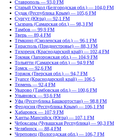
Ставрополь — 93,0 FM
Старый Оскол (Белгородская обл.) — 104,0 FM
Судак (Республика Крым) — 105,6 FM
Сургут (Югра) — 92,1 FM
Сызрань (Самарская обл.) — 98,3 FM
Тамбов — 99,9 FM
Тверь — 89,4 FM
Тёмкино (Смоленская обл.) — 96,1 FM
Тирасполь (Приднестровье) — 88,3 FM
Тихорецк (Краснодарский край) — 102,4 FM
Токмак (Запорожская обл.) — 104,9 FM
Тольятти (Самарская обл.) — 94,9 FM
Томск — 92,6 FM
Торжок (Тверская обл.) — 94,7 FM
Туапсе (Краснодарский край) — 106,5
Тюмень — 92,4 FM
Уварово (Тамбовская обл.) — 100,6 FM
Ульяновск — 93,6 FM
Уфа (Республика Башкортостан) — 98,8 FM
Феодосия (Республика Крым) — 106,1 FM
Хабаровск — 107,9 FM
Ханты-Мансийск (Югра) — 107,1 FM
Чебоксары (Чувашская Республика) — 90,3 FM
Челябинск — 88,4 FM
Череповец (Вологодская обл.) — 106,7 FM