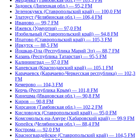
Жердевка (Тамбовская обл.) — 103,3 FM
Задонск (Липецкая обл.) — 95,2 FM
Зеленокумск (Ставропольский край) — 100,0 FM
Златоуст (Челябинская обл.) — 106,4 FM
Иваново — 99,7 FM
Ижевск (Удмуртия) — 97,0 FM
Изобильный (Ставропольский край) — 94,8 FM
Ипатово (Ставропольский край) — 105,3 FM
Иркутск — 88,5 FM
Йошкар-Ола (Республика Марий Эл) — 88,7 FM
Казань (Республика Татарстан) — 95,5 FM
Калининград — 97,0 FM
Каневская (Краснодарский край) — 105,1 FM
Карачаевск (Карачаево-Черкесская республика) — 102,3
FM
Кемерово — 104,3 FM
Керчь (Республика Крым) — 101,8 FM
Кинешма (Ивановская обл.) — 90,8 FM
Киров — 90,8 FM
Кирсанов (Тамбовская обл.) — 102,2 FM
Кисловодск (Ставропольский край) — 95,0 FM
Комсомольск-на-Амуре (Хабаровский край) — 99,9 FM
Копейск (Челябинская обл.) — 88,4 FM
Кострома — 92,0 FM
Красногвардейское (Ставропольский край) — 104,5 FM