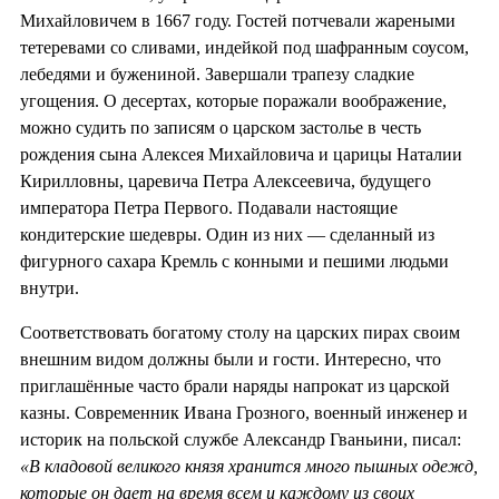
Михайловичем в 1667 году. Гостей потчевали жареными
тетеревами со сливами, индейкой под шафранным соусом,
лебедями и бужениной. Завершали трапезу сладкие
угощения. О десертах, которые поражали воображение,
можно судить по записям о царском застолье в честь
рождения сына Алексея Михайловича и царицы Наталии
Кирилловны, царевича Петра Алексеевича, будущего
императора Петра Первого. Подавали настоящие
кондитерские шедевры. Один из них — сделанный из
фигурного сахара Кремль с конными и пешими людьми
внутри.
Соответствовать богатому столу на царских пирах своим
внешним видом должны были и гости. Интересно, что
приглашённые часто брали наряды напрокат из царской
казны. Современник Ивана Грозного, военный инженер и
историк на польской службе Александр Гваньини, писал:
«В кладовой великого князя хранится много пышных одежд,
которые он дает на время всем и каждому из своих