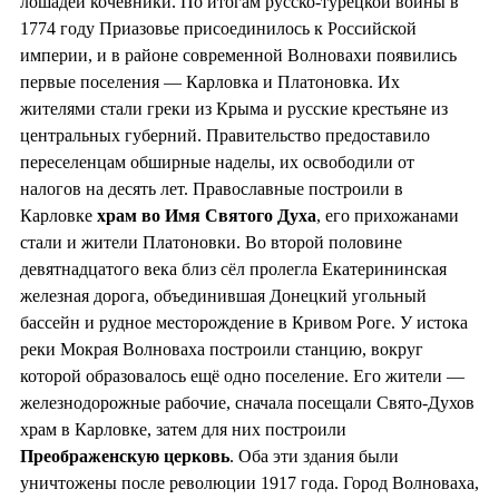
лошадей кочевники. По итогам русско-турецкой войны в
1774 году Приазовье присоединилось к Российской
империи, и в районе современной Волновахи появились
первые поселения — Карловка и Платоновка. Их
жителями стали греки из Крыма и русские крестьяне из
центральных губерний. Правительство предоставило
переселенцам обширные наделы, их освободили от
налогов на десять лет. Православные построили в
Карловке
храм во
Имя Святого Духа
, его прихожанами
стали и жители Платоновки. Во второй половине
девятнадцатого века близ сёл пролегла Екатерининская
железная дорога, объединившая Донецкий угольный
бассейн и рудное месторождение в Кривом Роге. У истока
реки Мокрая Волноваха построили станцию, вокруг
которой образовалось ещё одно поселение. Его жители —
железнодорожные рабочие, сначала посещали Свято-Духов
храм в Карловке, затем для них построили
Преображенскую церковь
. Оба эти здания были
уничтожены после революции 1917 года. Город Волноваха,