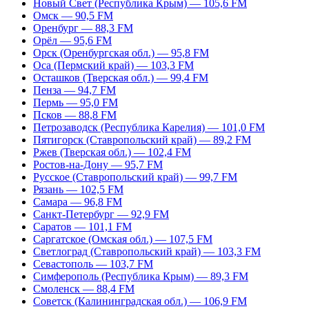
Новый Свет (Республика Крым) — 105,6 FM
Омск — 90,5 FM
Оренбург — 88,3 FM
Орёл — 95,6 FM
Орск (Оренбургская обл.) — 95,8 FM
Оса (Пермский край) — 103,3 FM
Осташков (Тверская обл.) — 99,4 FM
Пенза — 94,7 FM
Пермь — 95,0 FM
Псков — 88,8 FM
Петрозаводск (Республика Карелия) — 101,0 FM
Пятигорск (Ставропольский край) — 89,2 FM
Ржев (Тверская обл.) — 102,4 FM
Ростов-на-Дону — 95,7 FM
Русское (Ставропольский край) — 99,7 FM
Рязань — 102,5 FM
Самара — 96,8 FM
Санкт-Петербург — 92,9 FM
Саратов — 101,1 FM
Саргатское (Омская обл.) — 107,5 FM
Светлоград (Ставропольский край) — 103,3 FM
Севастополь — 103,7 FM
Симферополь (Республика Крым) — 89,3 FM
Смоленск — 88,4 FM
Советск (Калининградская обл.) — 106,9 FM