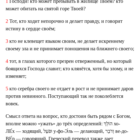
1
Господи! кто может пребывать в жилище Твоём? кто
может обитать на святой горе Твоей?
2
Тот, кто ходит непорочно и делает правду, и говорит
истину в сердце своём;
3
кто не клевещет языком своим, не делает искреннему
своему зла и не принимает поношения на ближнего своего;
4
тот, в глазах которого презрен отверженный, но который
боящихся Господа славит; кто клянётся, хотя бы злому, и не
изменяет;
5
кто серебра своего не отдает в рост и не принимает даров
против невинного. Поступающий так не поколеблется
вовек.
Смысл ответа на вопрос, кто достоин быть рядом с Богом,
вполне можно «ужать» до трёх определений: הוֹלֵךְ хо-
ЛЕ́х — ходящий, וּפֹעֵל у-фо-Э́ль — делающий, וְדֹבֵר ве-до-
ВЕ́р — говорящий. Греческий перевод также дает