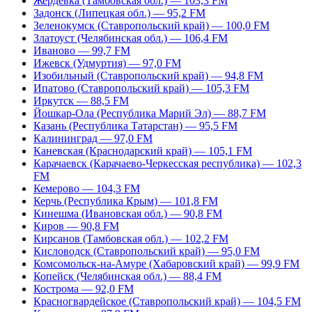
Жердевка (Тамбовская обл.) — 103,3 FM
Задонск (Липецкая обл.) — 95,2 FM
Зеленокумск (Ставропольский край) — 100,0 FM
Златоуст (Челябинская обл.) — 106,4 FM
Иваново — 99,7 FM
Ижевск (Удмуртия) — 97,0 FM
Изобильный (Ставропольский край) — 94,8 FM
Ипатово (Ставропольский край) — 105,3 FM
Иркутск — 88,5 FM
Йошкар-Ола (Республика Марий Эл) — 88,7 FM
Казань (Республика Татарстан) — 95,5 FM
Калининград — 97,0 FM
Каневская (Краснодарский край) — 105,1 FM
Карачаевск (Карачаево-Черкесская республика) — 102,3
FM
Кемерово — 104,3 FM
Керчь (Республика Крым) — 101,8 FM
Кинешма (Ивановская обл.) — 90,8 FM
Киров — 90,8 FM
Кирсанов (Тамбовская обл.) — 102,2 FM
Кисловодск (Ставропольский край) — 95,0 FM
Комсомольск-на-Амуре (Хабаровский край) — 99,9 FM
Копейск (Челябинская обл.) — 88,4 FM
Кострома — 92,0 FM
Красногвардейское (Ставропольский край) — 104,5 FM