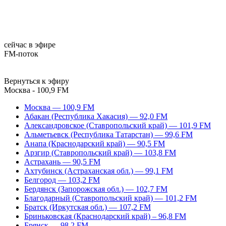
сейчас в эфире
FM-поток
Вернуться к эфиру
Москва - 100,9 FM
Москва — 100,9 FM
Абакан (Республика Хакасия) — 92,0 FM
Александровское (Ставропольский край) — 101,9 FM
Альметьевск (Республика Татарстан) — 99,6 FM
Анапа (Краснодарский край) — 90,5 FM
Арзгир (Ставропольский край) — 103,8 FM
Астрахань — 90,5 FM
Ахтубинск (Астраханская обл.) — 99,1 FM
Белгород — 103,2 FM
Бердянск (Запорожская обл.) — 102,7 FM
Благодарный (Ставропольский край) — 101,2 FM
Братск (Иркутская обл.) — 107,2 FM
Бриньковская (Краснодарский край) – 96,8 FM
Брянск — 98,2 FM