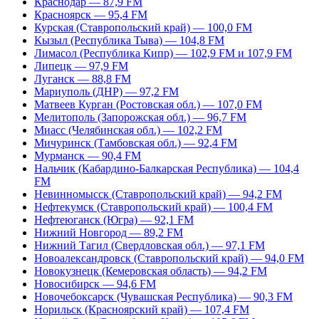
Краснодар — 87,9 FM
Красноярск — 95,4 FM
Курская (Ставропольский край) — 100,0 FM
Кызыл (Республика Тыва) — 104,8 FM
Лимасол (Республика Кипр) — 102,9 FM и 107,9 FM
Липецк — 97,9 FM
Луганск — 88,8 FM
Мариуполь (ДНР) — 97,2 FM
Матвеев Курган (Ростовская обл.) — 107,0 FM
Мелитополь (Запорожская обл.) — 96,7 FM
Миасс (Челябинская обл.) — 102,2 FM
Мичуринск (Тамбовская обл.) — 92,4 FM
Мурманск — 90,4 FM
Нальчик (Кабардино-Балкарская Республика) — 104,4
FM
Невинномысск (Ставропольский край) — 94,2 FM
Нефтекумск (Ставропольский край) — 100,4 FM
Нефтеюганск (Югра) — 92,1 FM
Нижний Новгород — 89,2 FM
Нижний Тагил (Свердловская обл.) — 97,1 FM
Новоалександровск (Ставропольский край) — 94,0 FM
Новокузнецк (Кемеровская область) — 94,2 FM
Новосибирск — 94,6 FM
Новочебоксарск (Чувашская Республика) — 90,3 FM
Норильск (Красноярский край) — 107,4 FM