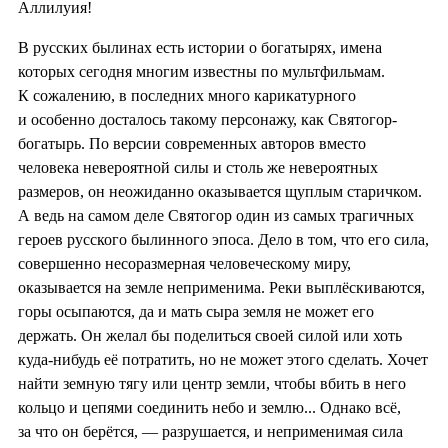
Аллилуия!
В русских былинах есть истории о богатырях, имена
которых сегодня многим известны по мультфильмам.
К сожалению, в последних много карикатурного
и особенно досталось такому персонажу, как Святогор-
богатырь. По версии современных авторов вместо
человека невероятной силы и столь же невероятных
размеров, он неожиданно оказывается щуплым старичком.
А ведь на самом деле Святогор один из самых трагичных
героев русского былинного эпоса. Дело в том, что его сила,
совершенно несоразмерная человеческому миру,
оказывается на земле неприменима. Реки выплёскиваются,
горы осыпаются, да и мать сыра земля не может его
держать. Он желал бы поделиться своей силой или хоть
куда-нибудь её потратить, но не может этого сделать. Хочет
найти земную тягу или центр земли, чтобы вбить в него
кольцо и цепями соединить небо и землю... Однако всё,
за что он берётся, — разрушается, и неприменимая сила