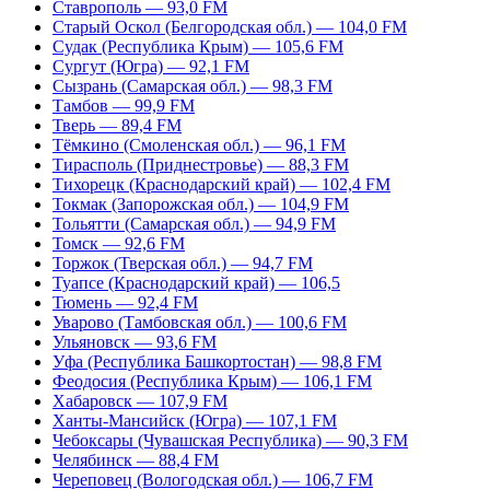
Ставрополь — 93,0 FM
Старый Оскол (Белгородская обл.) — 104,0 FM
Судак (Республика Крым) — 105,6 FM
Сургут (Югра) — 92,1 FM
Сызрань (Самарская обл.) — 98,3 FM
Тамбов — 99,9 FM
Тверь — 89,4 FM
Тёмкино (Смоленская обл.) — 96,1 FM
Тирасполь (Приднестровье) — 88,3 FM
Тихорецк (Краснодарский край) — 102,4 FM
Токмак (Запорожская обл.) — 104,9 FM
Тольятти (Самарская обл.) — 94,9 FM
Томск — 92,6 FM
Торжок (Тверская обл.) — 94,7 FM
Туапсе (Краснодарский край) — 106,5
Тюмень — 92,4 FM
Уварово (Тамбовская обл.) — 100,6 FM
Ульяновск — 93,6 FM
Уфа (Республика Башкортостан) — 98,8 FM
Феодосия (Республика Крым) — 106,1 FM
Хабаровск — 107,9 FM
Ханты-Мансийск (Югра) — 107,1 FM
Чебоксары (Чувашская Республика) — 90,3 FM
Челябинск — 88,4 FM
Череповец (Вологодская обл.) — 106,7 FM