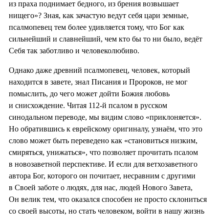
из праха поднимает бедного, из брения возвышает
нищего»? Зная, как зачастую ведут себя цари земные,
псалмопевец тем более удивляется тому, что Бог как
сильнейший и славнейший, чем кто бы то ни было, ведёт
Себя так заботливо и человеколюбиво.
Однако даже древний псалмопевец, человек, который
находится в завете, знал Писания и Пророков, не мог
помыслить, до чего может дойти Божия любовь
и снисхождение. Читая 112-й псалом в русском
синодальном переводе, мы видим слово «приклоняется».
Но обратившись к еврейскому оригиналу, узнаём, что это
слово может быть переведено как «становиться низким,
смиряться, унижаться», что позволяет прочитать псалом
в новозаветной перспективе. И если для ветхозаветного
автора Бог, которого он почитает, несравним с другими
в Своей заботе о людях, для нас, людей Нового Завета,
Он велик тем, что оказался способен не просто склониться
со своей высоты, но стать человеком, войти в нашу жизнь