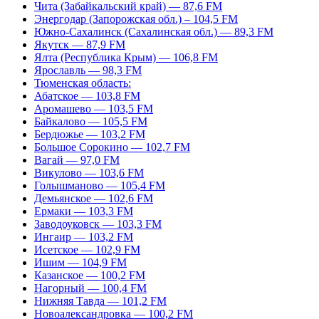
Чита (Забайкальский край) — 87,6 FM
Энергодар (Запорожская обл.) – 104,5 FM
Южно-Сахалинск (Сахалинская обл.) — 89,3 FM
Якутск — 87,9 FM
Ялта (Республика Крым) — 106,8 FM
Ярославль — 98,3 FM
Тюменская область:
Абатское — 103,8 FM
Аромашево — 103,5 FM
Байкалово — 105,5 FM
Бердюжье — 103,2 FM
Большое Сорокино — 102,7 FM
Вагай — 97,0 FM
Викулово — 103,6 FM
Голышманово — 105,4 FM
Демьянское — 102,6 FM
Ермаки — 103,3 FM
Заводоуковск — 103,3 FM
Ингаир — 103,2 FM
Исетское — 102,9 FM
Ишим — 104,9 FM
Казанское — 100,2 FM
Нагорный — 100,4 FM
Нижняя Тавда — 101,2 FM
Новоалександровка — 100,2 FM