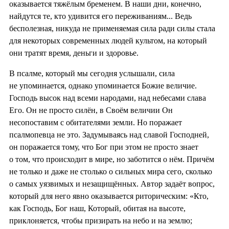
оказывается тяжёлым бременем. В наши дни, конечно,
найдутся те, кто удивится его переживаниям... Ведь
бесполезная, никуда не применяемая сила ради силы стала
для некоторых современных людей культом, на который
они тратят время, деньги и здоровье.
В псалме, который мы сегодня услышали, сила
не упоминается, однако упоминается Божие величие.
Господь высок над всеми народами, над небесами слава
Его. Он не просто силён, в Своём величии Он
несопоставим с обитателями земли. Но поражает
псалмопевца не это. Задумываясь над славой Господней,
он поражается тому, что Бог при этом не просто знает
о том, что происходит в мире, но заботится о нём. Причём
не только и даже не столько о сильных мира сего, сколько
о самых уязвимых и незащищённых. Автор задаёт вопрос,
который для него явно оказывается риторическим: «Кто,
как Господь, Бог наш, Который, обитая на высоте,
приклоняется, чтобы призирать на небо и на землю;