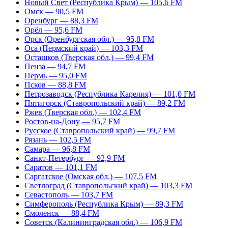
Новый Свет (Республика Крым) — 105,6 FM
Омск — 90,5 FM
Оренбург — 88,3 FM
Орёл — 95,6 FM
Орск (Оренбургская обл.) — 95,8 FM
Оса (Пермский край) — 103,3 FM
Осташков (Тверская обл.) — 99,4 FM
Пенза — 94,7 FM
Пермь — 95,0 FM
Псков — 88,8 FM
Петрозаводск (Республика Карелия) — 101,0 FM
Пятигорск (Ставропольский край) — 89,2 FM
Ржев (Тверская обл.) — 102,4 FM
Ростов-на-Дону — 95,7 FM
Русское (Ставропольский край) — 99,7 FM
Рязань — 102,5 FM
Самара — 96,8 FM
Санкт-Петербург — 92,9 FM
Саратов — 101,1 FM
Саргатское (Омская обл.) — 107,5 FM
Светлоград (Ставропольский край) — 103,3 FM
Севастополь — 103,7 FM
Симферополь (Республика Крым) — 89,3 FM
Смоленск — 88,4 FM
Советск (Калининградская обл.) — 106,9 FM