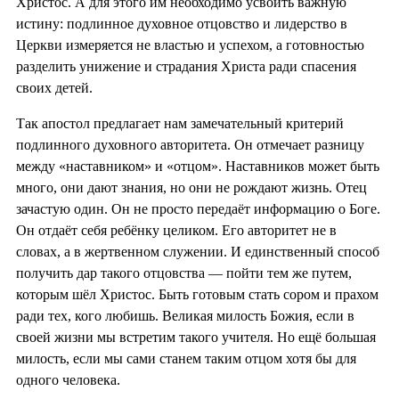
Христос. А для этого им необходимо усвоить важную
истину: подлинное духовное отцовство и лидерство в
Церкви измеряется не властью и успехом, а готовностью
разделить унижение и страдания Христа ради спасения
своих детей.
Так апостол предлагает нам замечательный критерий
подлинного духовного авторитета. Он отмечает разницу
между «наставником» и «отцом». Наставников может быть
много, они дают знания, но они не рождают жизнь. Отец
зачастую один. Он не просто передаёт информацию о Боге.
Он отдаёт себя ребёнку целиком. Его авторитет не в
словах, а в жертвенном служении. И единственный способ
получить дар такого отцовства — пойти тем же путем,
которым шёл Христос. Быть готовым стать сором и прахом
ради тех, кого любишь. Великая милость Божия, если в
своей жизни мы встретим такого учителя. Но ещё большая
милость, если мы сами станем таким отцом хотя бы для
одного человека.