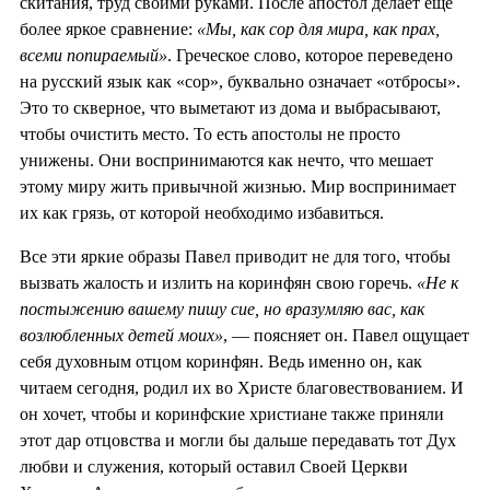
скитания, труд своими руками. После апостол делает ещё
более яркое сравнение:
«Мы, как сор для мира, как прах,
всеми попираемый»
. Греческое слово, которое переведено
на русский язык как «сор», буквально означает «отбросы».
Это то скверное, что выметают из дома и выбрасывают,
чтобы очистить место. То есть апостолы не просто
унижены. Они воспринимаются как нечто, что мешает
этому миру жить привычной жизнью. Мир воспринимает
их как грязь, от которой необходимо избавиться.
Все эти яркие образы Павел приводит не для того, чтобы
вызвать жалость и излить на коринфян свою горечь.
«Не к
постыжению вашему пишу сие, но вразумляю вас, как
возлюбленных детей моих»
, — поясняет он. Павел ощущает
себя духовным отцом коринфян. Ведь именно он, как
читаем сегодня, родил их во Христе благовествованием. И
он хочет, чтобы и коринфские христиане также приняли
этот дар отцовства и могли бы дальше передавать тот Дух
любви и служения, который оставил Своей Церкви