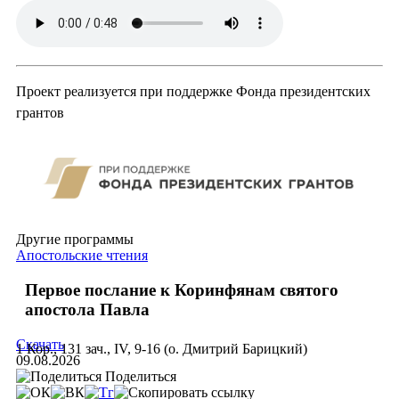
Проект реализуется при поддержке Фонда президентских
грантов
Другие программы
Апостольские чтения
Первое послание к Коринфянам святого
апостола Павла
Скачать
1 Кор., 131 зач., IV, 9-16 (о. Дмитрий Барицкий)
09.08.2026
Поделиться