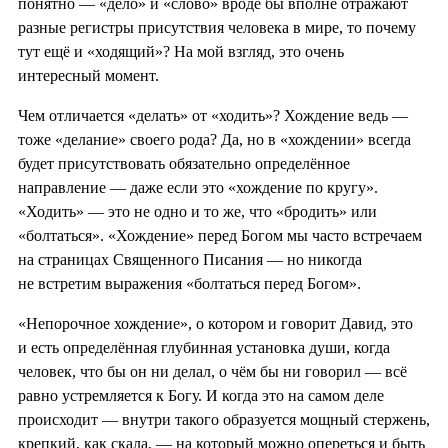
понятно — «дело» и «слово» вроде бы вполне отражают
разные регистры присутствия человека в мире, то почему
тут ещё и «ходящий»? На мой взгляд, это очень
интересный момент.
Чем отличается «делать» от «ходить»? Хождение ведь —
тоже «делание» своего рода? Да, но в «хождении» всегда
будет присутствовать обязательно определённое
направление — даже если это «хождение по кругу».
«Ходить» — это не одно и то же, что «бродить» или
«болтаться». «Хождение» перед Богом мы часто встречаем
на страницах Священного Писания — но никогда
не встретим выражения «болтаться перед Богом».
«Непорочное хождение», о котором и говорит Давид, это
и есть определённая глубинная установка души, когда
человек, что бы он ни делал, о чём бы ни говорил — всё
равно устремляется к Богу. И когда это на самом деле
происходит — внутри такого образуется мощный стержень,
крепкий, как скала, — на который можно опереться и быть