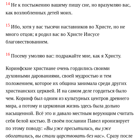
14
Не к постыжению вашему пишу сие, но вразумляю вас,
как возлюбленных детей моих.
15
Ибо, хотя у вас тысячи наставников во Христе, но не
много отцов; я родил вас во Христе Иисусе
благовествованием.
16
Посему умоляю вас: подражайте мне, как я Христу.
Коринфские христиане очень гордились своими
духовными дарованиями, своей мудростью и тем
положением, которое их община занимала среди других
христианских церквей. И на самом деле гордиться было
чем. Коринф был одним из культурных центров древнего
мира, а потому и церковная жизнь здесь была дольно
насыщенной. Всё это и давало местным верующим считать
себя белой костью. В своём послании Павел иронизирует
по этому поводу:
«Вы уже пресытились, вы уже
обогатились, вы стали царствовать без нас»
. Сразу после