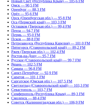
Новый Свет (Республика Крым) — 105,6 FM
Омск — 90,5 FM
Оренбург — 88,3 FM
Орёл — 95,6 FM
Орск (Оренбургская обл.) — 95,8 FM
Оса (Пермский край) — 103,3 FM
Осташков (Тверская обл.) — 99,4 FM
Пенза — 94,7 FM
Пермь — 95,0 FM
Псков — 88,8 FM
Петрозаводск (Республика Карелия) — 101,0 FM
Пятигорск (Ставропольский край) — 89,2 FM
Ржев (Тверская обл.) — 102,4 FM
Ростов-на-Дону — 95,7 FM
Русское (Ставропольский край) — 99,7 FM
Рязань — 102,5 FM
Самара — 96,8 FM
Санкт-Петербург — 92,9 FM
Саратов — 101,1 FM
Саргатское (Омская обл.) — 107,5 FM
Светлоград (Ставропольский край) — 103,3 FM
Севастополь — 103,7 FM
Симферополь (Республика Крым) — 89,3 FM
Смоленск — 88,4 FM
Советск (Калининградская обл.) — 106,9 FM