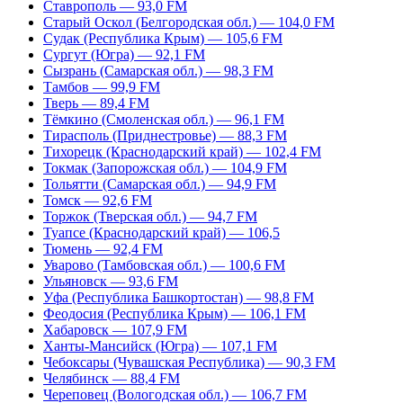
Ставрополь — 93,0 FM
Старый Оскол (Белгородская обл.) — 104,0 FM
Судак (Республика Крым) — 105,6 FM
Сургут (Югра) — 92,1 FM
Сызрань (Самарская обл.) — 98,3 FM
Тамбов — 99,9 FM
Тверь — 89,4 FM
Тёмкино (Смоленская обл.) — 96,1 FM
Тирасполь (Приднестровье) — 88,3 FM
Тихорецк (Краснодарский край) — 102,4 FM
Токмак (Запорожская обл.) — 104,9 FM
Тольятти (Самарская обл.) — 94,9 FM
Томск — 92,6 FM
Торжок (Тверская обл.) — 94,7 FM
Туапсе (Краснодарский край) — 106,5
Тюмень — 92,4 FM
Уварово (Тамбовская обл.) — 100,6 FM
Ульяновск — 93,6 FM
Уфа (Республика Башкортостан) — 98,8 FM
Феодосия (Республика Крым) — 106,1 FM
Хабаровск — 107,9 FM
Ханты-Мансийск (Югра) — 107,1 FM
Чебоксары (Чувашская Республика) — 90,3 FM
Челябинск — 88,4 FM
Череповец (Вологодская обл.) — 106,7 FM