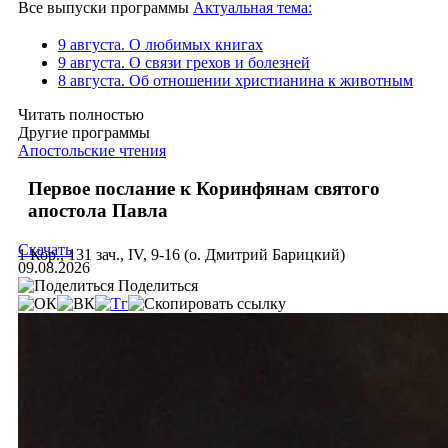
Все выпуски программы
Актуальная тема:
9 августа. О любимых книгах
9 августа. О связи грехов и болезней
8 августа. Об отношении христианина к животным
Читать полностью
Другие программы
Апостольские чтения
Первое послание к Коринфянам святого
апостола Павла
Скачать
1 Кор., 131 зач., IV, 9-16 (о. Дмитрий Барицкий)
09.08.2026
Поделиться