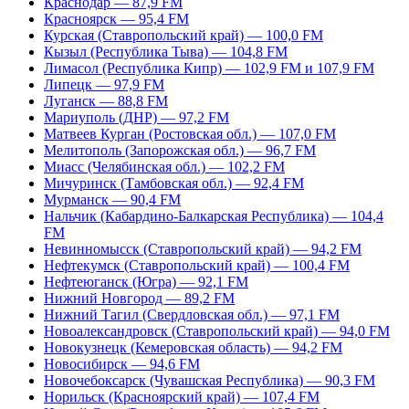
Краснодар — 87,9 FM
Красноярск — 95,4 FM
Курская (Ставропольский край) — 100,0 FM
Кызыл (Республика Тыва) — 104,8 FM
Лимасол (Республика Кипр) — 102,9 FM и 107,9 FM
Липецк — 97,9 FM
Луганск — 88,8 FM
Мариуполь (ДНР) — 97,2 FM
Матвеев Курган (Ростовская обл.) — 107,0 FM
Мелитополь (Запорожская обл.) — 96,7 FM
Миасс (Челябинская обл.) — 102,2 FM
Мичуринск (Тамбовская обл.) — 92,4 FM
Мурманск — 90,4 FM
Нальчик (Кабардино-Балкарская Республика) — 104,4
FM
Невинномысск (Ставропольский край) — 94,2 FM
Нефтекумск (Ставропольский край) — 100,4 FM
Нефтеюганск (Югра) — 92,1 FM
Нижний Новгород — 89,2 FM
Нижний Тагил (Свердловская обл.) — 97,1 FM
Новоалександровск (Ставропольский край) — 94,0 FM
Новокузнецк (Кемеровская область) — 94,2 FM
Новосибирск — 94,6 FM
Новочебоксарск (Чувашская Республика) — 90,3 FM
Норильск (Красноярский край) — 107,4 FM