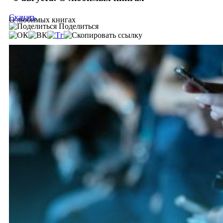
Скачать
О любимых книгах
Поделиться