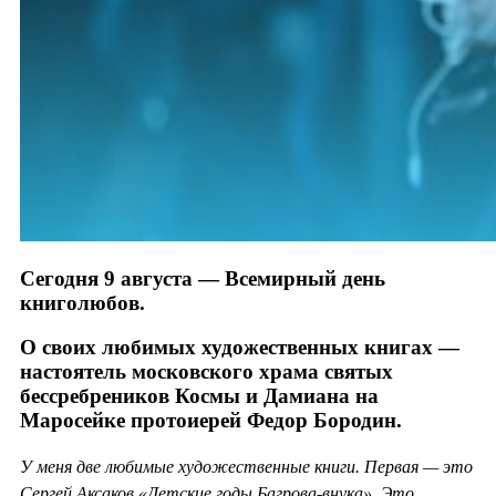
Сегодня 9 августа — Всемирный день
книголюбов.
О своих любимых художественных книгах —
настоятель московского храма святых
бессребреников Космы и Дамиана на
Маросейке протоиерей Федор Бородин.
У меня две любимые художественные книги. Первая — это
Сергей Аксаков «Детские годы Багрова-внука». Это