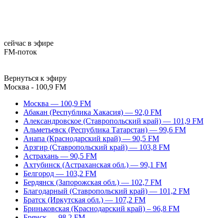
сейчас в эфире
FM-поток
Вернуться к эфиру
Москва - 100,9 FM
Москва — 100,9 FM
Абакан (Республика Хакасия) — 92,0 FM
Александровское (Ставропольский край) — 101,9 FM
Альметьевск (Республика Татарстан) — 99,6 FM
Анапа (Краснодарский край) — 90,5 FM
Арзгир (Ставропольский край) — 103,8 FM
Астрахань — 90,5 FM
Ахтубинск (Астраханская обл.) — 99,1 FM
Белгород — 103,2 FM
Бердянск (Запорожская обл.) — 102,7 FM
Благодарный (Ставропольский край) — 101,2 FM
Братск (Иркутская обл.) — 107,2 FM
Бриньковская (Краснодарский край) – 96,8 FM
Брянск — 98,2 FM