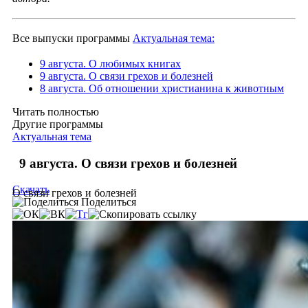
Все выпуски программы
Актуальная тема:
9 августа. О любимых книгах
9 августа. О связи грехов и болезней
8 августа. Об отношении христианина к животным
Читать полностью
Другие программы
Актуальная тема
9 августа. О связи грехов и болезней
Скачать
О связи грехов и болезней
Поделиться