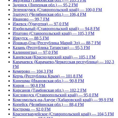
Жердевка (Тамбовская обл.) — 103,3 FM
Задонск (Липецкая обл.) — 95,2 FM
Зеленокумск (Ставропольский край) — 100,0 FM
Златоуст (Челябинская обл.) — 106,4 FM
Иваново — 99,7 FM
Ижевск (Удмуртия) — 97,0 FM
Изобильный (Ставропольский край) — 94,8 FM
Ипатово (Ставропольский край) — 105,3 FM
Иркутск — 88,5 FM
Йошкар-Ола (Республика Марий Эл) — 88,7 FM
Казань (Республика Татарстан) — 95,5 FM
Калининград — 97,0 FM
Каневская (Краснодарский край) — 105,1 FM
Карачаевск (Карачаево-Черкесская республика) — 102,3
FM
Кемерово — 104,3 FM
Керчь (Республика Крым) — 101,8 FM
Кинешма (Ивановская обл.) — 90,8 FM
Киров — 90,8 FM
Кирсанов (Тамбовская обл.) — 102,2 FM
Кисловодск (Ставропольский край) — 95,0 FM
Комсомольск-на-Амуре (Хабаровский край) — 99,9 FM
Копейск (Челябинская обл.) — 88,4 FM
Кострома — 92,0 FM
Красногвардейское (Ставропольский край) — 104,5 FM