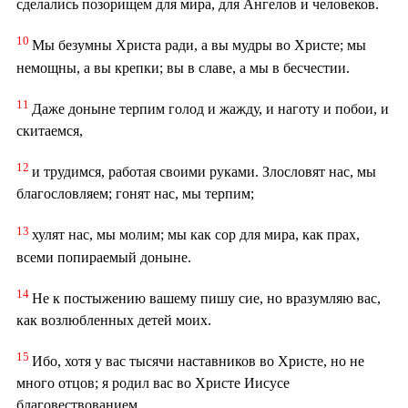
сделались позорищем для мира, для Ангелов и человеков.
10
Мы безумны Христа ради, а вы мудры во Христе; мы
немощны, а вы крепки; вы в славе, а мы в бесчестии.
11
Даже доныне терпим голод и жажду, и наготу и побои, и
скитаемся,
12
и трудимся, работая своими руками. Злословят нас, мы
благословляем; гонят нас, мы терпим;
13
хулят нас, мы молим; мы как сор для мира, как прах,
всеми попираемый доныне.
14
Не к постыжению вашему пишу сие, но вразумляю вас,
как возлюбленных детей моих.
15
Ибо, хотя у вас тысячи наставников во Христе, но не
много отцов; я родил вас во Христе Иисусе
благовествованием.