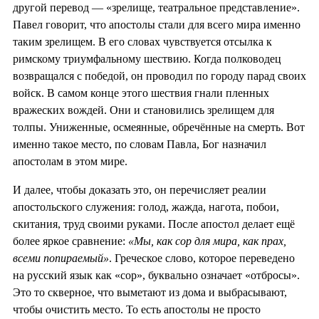
другой перевод — «зрелище, театральное представление».
Павел говорит, что апостолы стали для всего мира именно
таким зрелищем. В его словах чувствуется отсылка к
римскому триумфальному шествию. Когда полководец
возвращался с победой, он проводил по городу парад своих
войск. В самом конце этого шествия гнали пленных
вражеских вождей. Они и становились зрелищем для
толпы. Униженные, осмеянные, обречённые на смерть. Вот
именно такое место, по словам Павла, Бог назначил
апостолам в этом мире.
И далее, чтобы доказать это, он перечисляет реалии
апостольского служения: голод, жажда, нагота, побои,
скитания, труд своими руками. После апостол делает ещё
более яркое сравнение:
«Мы, как сор для мира, как прах,
всеми попираемый»
. Греческое слово, которое переведено
на русский язык как «сор», буквально означает «отбросы».
Это то скверное, что выметают из дома и выбрасывают,
чтобы очистить место. То есть апостолы не просто