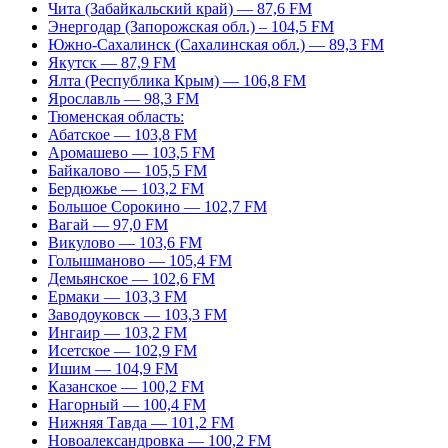
Чита (Забайкальский край) — 87,6 FM
Энергодар (Запорожская обл.) – 104,5 FM
Южно-Сахалинск (Сахалинская обл.) — 89,3 FM
Якутск — 87,9 FM
Ялта (Республика Крым) — 106,8 FM
Ярославль — 98,3 FM
Тюменская область:
Абатское — 103,8 FM
Аромашево — 103,5 FM
Байкалово — 105,5 FM
Бердюжье — 103,2 FM
Большое Сорокино — 102,7 FM
Вагай — 97,0 FM
Викулово — 103,6 FM
Голышманово — 105,4 FM
Демьянское — 102,6 FM
Ермаки — 103,3 FM
Заводоуковск — 103,3 FM
Ингаир — 103,2 FM
Исетское — 102,9 FM
Ишим — 104,9 FM
Казанское — 100,2 FM
Нагорный — 100,4 FM
Нижняя Тавда — 101,2 FM
Новоалександровка — 100,2 FM