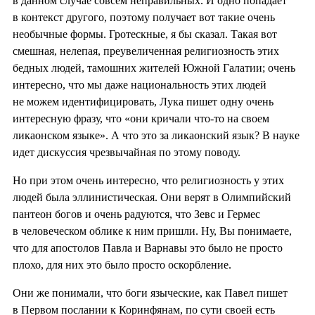
в данном случае совсем неправильных. И одно попадает
в контекст другого, поэтому получает вот такие очень
необычные формы. Гротескные, я бы сказал. Такая вот
смешная, нелепая, преувеличенная религиозность этих
бедных людей, тамошних жителей Южной Галатии; очень
интересно, что мы даже национальность этих людей
не можем идентифицировать, Лука пишет одну очень
интересную фразу, что «они кричали что-то на своем
ликаонском языке». А что это за ликаонский язык? В науке
идет дискуссия чрезвычайная по этому поводу.
Но при этом очень интересно, что религиозность у этих
людей была эллинистическая. Они верят в Олимпийский
пантеон богов и очень радуются, что Зевс и Гермес
в человеческом облике к ним пришли. Ну, Вы понимаете,
что для апостолов Павла и Варнавы это было не просто
плохо, для них это было просто оскорбление.
Они же понимали, что боги языческие, как Павел пишет
в Первом послании к Коринфянам, по сути своей есть