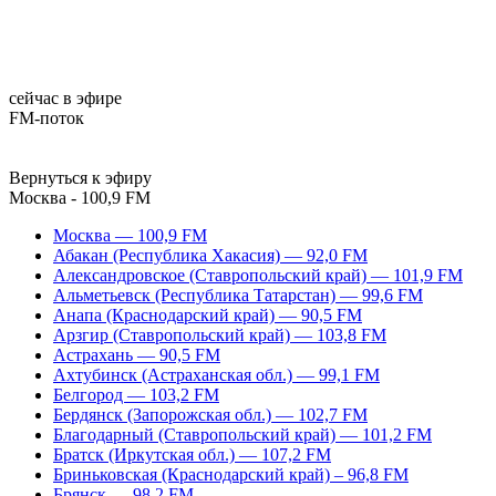
сейчас в эфире
FM-поток
Вернуться к эфиру
Москва - 100,9 FM
Москва — 100,9 FM
Абакан (Республика Хакасия) — 92,0 FM
Александровское (Ставропольский край) — 101,9 FM
Альметьевск (Республика Татарстан) — 99,6 FM
Анапа (Краснодарский край) — 90,5 FM
Арзгир (Ставропольский край) — 103,8 FM
Астрахань — 90,5 FM
Ахтубинск (Астраханская обл.) — 99,1 FM
Белгород — 103,2 FM
Бердянск (Запорожская обл.) — 102,7 FM
Благодарный (Ставропольский край) — 101,2 FM
Братск (Иркутская обл.) — 107,2 FM
Бриньковская (Краснодарский край) – 96,8 FM
Брянск — 98,2 FM