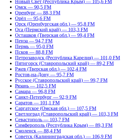
Новый Свет (Республика Крым) — 105,6 FM
Омск — 90,5 FM
Оренбург — 88,3 FM
Орёл — 95,6 FM
Орск (Оренбургская обл.) — 95,8 FM
Оса (Пермский край) — 103,3 FM
Осташков (Тверская обл.) — 99,4 FM
Пенза — 94,7 FM
Пермь — 95,0 FM
Псков — 88,8 FM
Петрозаводск (Республика Карелия) — 101,0 FM
Пятигорск (Ставропольский край) — 89,2 FM
Ржев (Тверская обл.) — 102,4 FM
Ростов-на-Дону — 95,7 FM
Русское (Ставропольский край) — 99,7 FM
Рязань — 102,5 FM
Самара — 96,8 FM
Санкт-Петербург — 92,9 FM
Саратов — 101,1 FM
Саргатское (Омская обл.) — 107,5 FM
Светлоград (Ставропольский край) — 103,3 FM
Севастополь — 103,7 FM
Симферополь (Республика Крым) — 89,3 FM
Смоленск — 88,4 FM
Советск (Калининградская обл.) — 106,9 FM