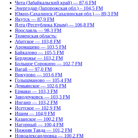
Чита (Забайкальский край) — 87,6 FM
Энергодар (Запорожская обл.) – 104,5 FM
Южно-Сахалинск (Сахалинская обл.) — 89,3 FM
Якутск — 87,9 FM
Ялта (Республика Крым) — 106,8 FM
Ярославль — 98,3 FM
Тюменская область:
Абатское — 103,8 FM
Аромашево — 103,5 FM
Байкалово — 105,5 FM
Бердюжье — 103,2 FM
Большое Сорокино — 102,7 FM
Вагай — 97,0 FM
Викулово — 103,6 FM
Голышманово — 105,4 FM
Демьянское — 102,6 FM
Ермаки — 103,3 FM
Заводоуковск — 103,3 FM
Ингаир — 103,2 FM
Исетское — 102,9 FM
Ишим — 104,9 FM
Казанское — 100,2 FM
Нагорный — 100,4 FM
Нижняя Тавда — 101,2 FM
Новоалександровка — 100,2 FM