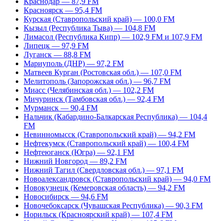
Краснодар — 87,9 FM
Красноярск — 95,4 FM
Курская (Ставропольский край) — 100,0 FM
Кызыл (Республика Тыва) — 104,8 FM
Лимасол (Республика Кипр) — 102,9 FM и 107,9 FM
Липецк — 97,9 FM
Луганск — 88,8 FM
Мариуполь (ДНР) — 97,2 FM
Матвеев Курган (Ростовская обл.) — 107,0 FM
Мелитополь (Запорожская обл.) — 96,7 FM
Миасс (Челябинская обл.) — 102,2 FM
Мичуринск (Тамбовская обл.) — 92,4 FM
Мурманск — 90,4 FM
Нальчик (Кабардино-Балкарская Республика) — 104,4
FM
Невинномысск (Ставропольский край) — 94,2 FM
Нефтекумск (Ставропольский край) — 100,4 FM
Нефтеюганск (Югра) — 92,1 FM
Нижний Новгород — 89,2 FM
Нижний Тагил (Свердловская обл.) — 97,1 FM
Новоалександровск (Ставропольский край) — 94,0 FM
Новокузнецк (Кемеровская область) — 94,2 FM
Новосибирск — 94,6 FM
Новочебоксарск (Чувашская Республика) — 90,3 FM
Норильск (Красноярский край) — 107,4 FM