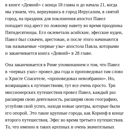
в книге «Деяний» с конца 18 главы и до начала 21, когда
мы узнаем, что, вернувшись в город Иерусалим, в святой
город, на праздник для поклонения апостол Павел
попадает под арест по ложному навету во время праздника
Пятидесятницы. Его оклеветали асийские, эфесские иудеи,
Павел был схвачен, арестован, и после этого начинаются
так называемые «первые узы» апостола Павла, которыми
и заканчивается книга «Деяний» в 28 главе.
Она заканчивается в Риме упоминанием о том, что Павел
в «первых узах» провел два года и проповедовал там слово
о Христе Спасителе, «проповедовал невозбранно». Но,
возвращаясь к путешествиям, тут все очень просто. Три
миссионерских путешествия провел Павел, каждый раз
расширяя свою деятельность, расширяя свою географию,
углубляя свой успех, находя новые центры, которые были
его опорой. Это такие крупные города, как Коринф в конце
второго путешествия, Эфес во время третьего путешествия.
То, что именно в таких крупных и очень значительных