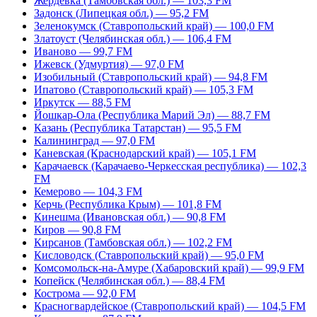
Жердевка (Тамбовская обл.) — 103,3 FM
Задонск (Липецкая обл.) — 95,2 FM
Зеленокумск (Ставропольский край) — 100,0 FM
Златоуст (Челябинская обл.) — 106,4 FM
Иваново — 99,7 FM
Ижевск (Удмуртия) — 97,0 FM
Изобильный (Ставропольский край) — 94,8 FM
Ипатово (Ставропольский край) — 105,3 FM
Иркутск — 88,5 FM
Йошкар-Ола (Республика Марий Эл) — 88,7 FM
Казань (Республика Татарстан) — 95,5 FM
Калининград — 97,0 FM
Каневская (Краснодарский край) — 105,1 FM
Карачаевск (Карачаево-Черкесская республика) — 102,3
FM
Кемерово — 104,3 FM
Керчь (Республика Крым) — 101,8 FM
Кинешма (Ивановская обл.) — 90,8 FM
Киров — 90,8 FM
Кирсанов (Тамбовская обл.) — 102,2 FM
Кисловодск (Ставропольский край) — 95,0 FM
Комсомольск-на-Амуре (Хабаровский край) — 99,9 FM
Копейск (Челябинская обл.) — 88,4 FM
Кострома — 92,0 FM
Красногвардейское (Ставропольский край) — 104,5 FM