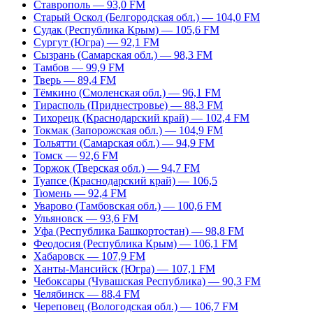
Ставрополь — 93,0 FM
Старый Оскол (Белгородская обл.) — 104,0 FM
Судак (Республика Крым) — 105,6 FM
Сургут (Югра) — 92,1 FM
Сызрань (Самарская обл.) — 98,3 FM
Тамбов — 99,9 FM
Тверь — 89,4 FM
Тёмкино (Смоленская обл.) — 96,1 FM
Тирасполь (Приднестровье) — 88,3 FM
Тихорецк (Краснодарский край) — 102,4 FM
Токмак (Запорожская обл.) — 104,9 FM
Тольятти (Самарская обл.) — 94,9 FM
Томск — 92,6 FM
Торжок (Тверская обл.) — 94,7 FM
Туапсе (Краснодарский край) — 106,5
Тюмень — 92,4 FM
Уварово (Тамбовская обл.) — 100,6 FM
Ульяновск — 93,6 FM
Уфа (Республика Башкортостан) — 98,8 FM
Феодосия (Республика Крым) — 106,1 FM
Хабаровск — 107,9 FM
Ханты-Мансийск (Югра) — 107,1 FM
Чебоксары (Чувашская Республика) — 90,3 FM
Челябинск — 88,4 FM
Череповец (Вологодская обл.) — 106,7 FM